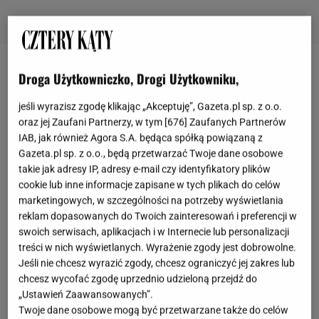
Ichendorf Milan: włoskie szklane wyroby do twojej
Droga Użytkowniczko, Drogi Użytkowniku,
kuchni
jeśli wyrazisz zgodę klikając „Akceptuję”, Gazeta.pl sp. z o.o.
oraz jej Zaufani Partnerzy, w tym [
676
] Zaufanych Partnerów
Historia Ichendorf Milano rozpoczęła się na
IAB, jak również Agora S.A. będąca spółką powiązaną z
Gazeta.pl sp. z o.o., będą przetwarzać Twoje dane osobowe
początku XX wieku w małym niemieckim
takie jak adresy IP, adresy e-mail czy identyfikatory plików
miasteczku niedaleko Kolonii. W 1990 roku firma
cookie lub inne informacje zapisane w tych plikach do celów
przeniosła się do Mediolanu, gdzie powstało
marketingowych, w szczególności na potrzeby wyświetlania
reklam dopasowanych do Twoich zainteresowań i preferencji w
twórcze centrum dla artystów i projektantów. Wtedy
swoich serwisach, aplikacjach i w Internecie lub personalizacji
zaczęła się nowa historia marki. Designerzy na co
treści w nich wyświetlanych. Wyrażenie zgody jest dobrowolne.
dzień pracują z materiałem, nieustannie poszukąc
Jeśli nie chcesz wyrazić zgody, chcesz ograniczyć jej zakres lub
chcesz wycofać zgodę uprzednio udzieloną przejdź do
nowych rozwiązań, jednak zawsze z
„Ustawień Zaawansowanych”.
poszanowaniem historii i dziedzictwa mistrzów
Twoje dane osobowe mogą być przetwarzane także do celów