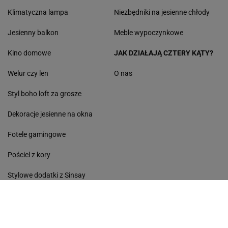
Klimatyczna lampa
Niezbędniki na jesienne chłody
Jesienny balkon
Meble wypoczynkowe
Kino domowe
JAK DZIAŁAJĄ CZTERY KĄTY?
Welur czy len
O nas
Styl boho loft za grosze
Dekoracje jesienne na okna
Fotele gamingowe
Pościel z kory
Stylowe dodatki z Sinsay
Multicookery