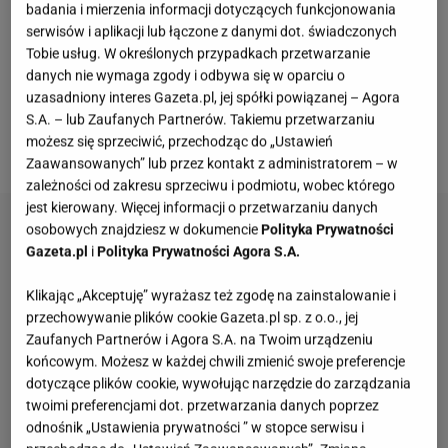
szklarskich. To bardzo długa, skrupulatna praca,
badania i mierzenia informacji dotyczących funkcjonowania
która gwarantuje długowieczność produktów
serwisów i aplikacji lub łączone z danymi dot. świadczonych
Tobie usług. W określonych przypadkach przetwarzanie
Ichendorfu. Wykorzystane materiały to m.in.
danych nie wymaga zgody i odbywa się w oparciu o
kamionka, tradycyjne szkło, kryształ i borokrzem, a
uzasadniony interes Gazeta.pl, jej spółki powiązanej – Agora
cały proces oparty jest na wiedzy przekazywanej
S.A. – lub Zaufanych Partnerów. Takiemu przetwarzaniu
możesz się sprzeciwić, przechodząc do „Ustawień
przez pokolenia.
Zaawansowanych” lub przez kontakt z administratorem – w
zależności od zakresu sprzeciwu i podmiotu, wobec którego
jest kierowany. Więcej informacji o przetwarzaniu danych
osobowych znajdziesz w dokumencie
Polityka Prywatności
Gazeta.pl
i
Polityka Prywatności Agora S.A.
Klikając „Akceptuję” wyrażasz też zgodę na zainstalowanie i
przechowywanie plików cookie Gazeta.pl sp. z o.o., jej
Zaufanych Partnerów i Agora S.A. na Twoim urządzeniu
końcowym. Możesz w każdej chwili zmienić swoje preferencje
dotyczące plików cookie, wywołując narzędzie do zarządzania
twoimi preferencjami dot. przetwarzania danych poprzez
odnośnik „Ustawienia prywatności ” w stopce serwisu i