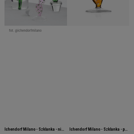
fot. @ichendorfmilano