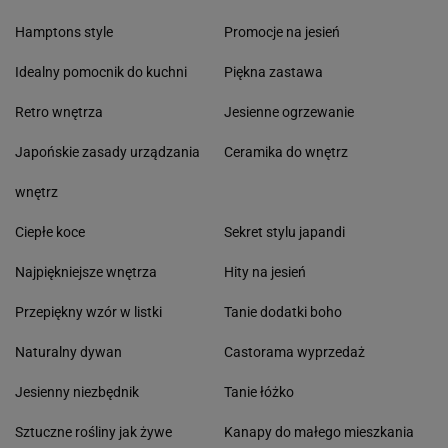
Hamptons style
Promocje na jesień
Idealny pomocnik do kuchni
Piękna zastawa
Retro wnętrza
Jesienne ogrzewanie
Japońskie zasady urządzania
Ceramika do wnętrz
wnętrz
Ciepłe koce
Sekret stylu japandi
Najpiękniejsze wnętrza
Hity na jesień
Przepiękny wzór w listki
Tanie dodatki boho
Naturalny dywan
Castorama wyprzedaż
Jesienny niezbędnik
Tanie łóżko
Sztuczne rośliny jak żywe
Kanapy do małego mieszkania