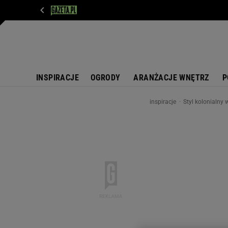
WIADOMOŚCI
NEXT
SPORT
PLOTEK
D
INSPIRACJE
OGRODY
ARANŻACJE WNĘTRZ
P
inspiracje
Styl kolonialny