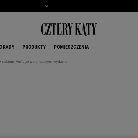
ZIECKO
MOTO
ORADY
PRODUKTY
POMIESZCZENIA
 w salonie. Vintage w najlepszym wydaniu