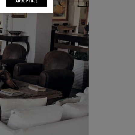
AKCEPTUJĘ
l sp. z o.o., jej
ić swoje preferencje
arzania danych poprzez
ych”. Zmiana ustawień
ach:
 celów identyfikacji.
omiar reklam i treści,