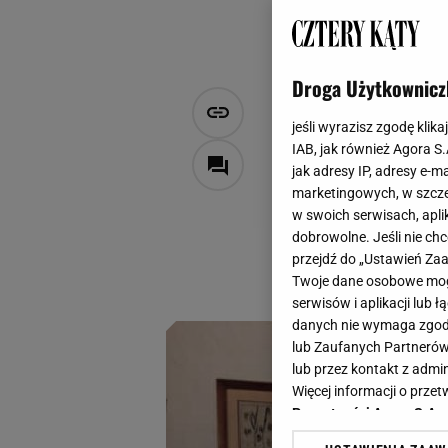
Droga Użytkownicz
Styl koloni
jeśli wyrazisz zgodę klika
IAB, jak również Agora S
Aleksandra Bitel
jak adresy IP, adresy e-m
7 grudnia 2024, 10:00
marketingowych, w szcze
w swoich serwisach, aplik
Jeśli kochasz mebl
dobrowolne. Jeśli nie ch
dla ciebie. Powrót
przejdź do „Ustawień Z
Twoje dane osobowe mogą
wyjątkowej aury c
serwisów i aplikacji lub
danych nie wymaga zgody 
lub Zaufanych Partnerów
lub przez kontakt z admi
Więcej informacji o prz
Prywatności Agora S.A.