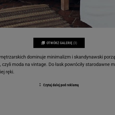
OTWÓRZ GALERIĘ
(3)
nętrzarskich dominuje minimalizm i skandynawski porzą
 czyli moda na vintage. Do łask powróciły starodawne me
ej ręki.