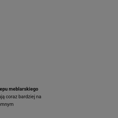
lepu meblarskiego
ują coraz bardziej na
gromnym