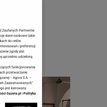
ym wydaniu
6
] Zaufanych Partnerów
woje dane osobowe takie
likach do celów
teresowań i preferencji
ażenie zgody jest
yl kolonialny będzie
dę uprzednio udzieloną
go aranżacja nada
yczących funkcjonowania
kach przetwarzanie
ązanej – Agora S.A. –
awień Zaawansowanych”
go jest kierowany.
ości Gazeta.pl
i
Polityka