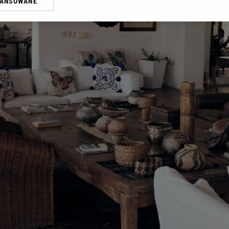
WANSOWANE
żasz też zgodę na zainstalowanie i przechowywanie plików cookie Gazeta.p
gora S.A. na Twoim urządzeniu końcowym. Możesz w każdej chwili zmien
 wywołując narzędzie do zarządzania twoimi preferencjami dot. przetw
ywatności ” w stopce serwisu i przechodząc do „Ustawień Zaawansowan
st także za pomocą ustawień przeglądarki.
rzy i Agora S.A. możemy przetwarzać dane osobowe w następujących cel
 geolokalizacyjnych. Aktywne skanowanie charakterystyki urządzenia do
 na urządzeniu lub dostęp do nich. Spersonalizowane reklamy i treści, p
zanie usług.
Lista Zaufanych Partnerów