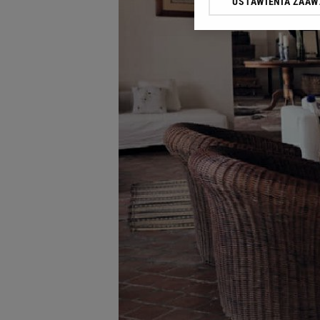
USTAWIENIA ZAA
Klikając „Akceptuję” wyra
Zaufanych Partnerów i A
dotyczące plików cookie,
odnośnik „Ustawienia pr
plików cookie możliwa je
My, nasi Zaufani Partne
Użycie dokładnych danych
Przechowywanie informacji
badnie odbiorców i uleps