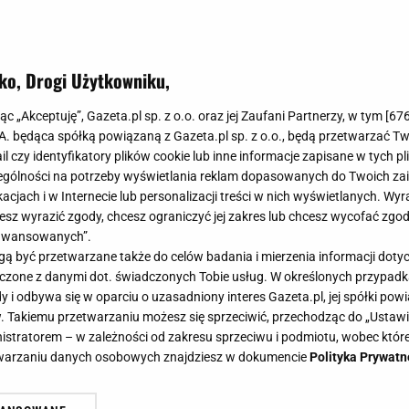
ko, Drogi Użytkowniku,
alny w salonie. Vintage w najlepsz
jąc „Akceptuję”, Gazeta.pl sp. z o.o. oraz jej Zaufani Partnerzy, w tym [
67
.A. będąca spółką powiązaną z Gazeta.pl sp. z o.o., będą przetwarzać T
ail czy identyfikatory plików cookie lub inne informacje zapisane w tych p
gólności na potrzeby wyświetlania reklam dopasowanych do Twoich zain
acjach i w Internecie lub personalizacji treści w nich wyświetlanych. Wyr
e z duszą, a we wnętrzach szukasz autentyczności to st
cesz wyrazić zgody, chcesz ograniczyć jej zakres lub chcesz wycofać zgo
 do przeszłości zapewni nam oryginalne wnętrze, które
aawansowanych”.
 być przetwarzane także do celów badania i mierzenia informacji dot
ałemu mieszkaniu.
 łączone z danymi dot. świadczonych Tobie usług. W określonych przypad
i odbywa się w oparciu o uzasadniony interes Gazeta.pl, jej spółki powi
. Takiemu przetwarzaniu możesz się sprzeciwić, przechodząc do „Ust
nistratorem – w zależności od zakresu sprzeciwu i podmiotu, wobec które
etwarzaniu danych osobowych znajdziesz w dokumencie
Polityka Prywatn