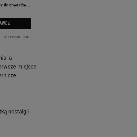
ia, a
erwsze miejsce.
ernicze.
ką nostalgii