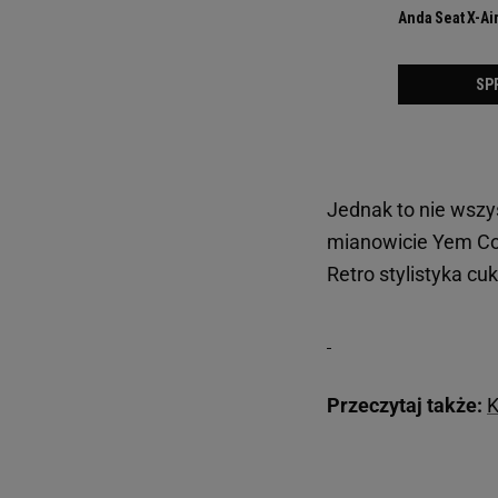
Jednak to nie wszys
mianowicie Yem Coo
Retro stylistyka cu
Przeczytaj także:
K