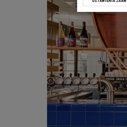
USTAWIENIA ZAA
Klikając „Akceptuję” wyra
Zaufanych Partnerów i A
dotyczące plików cookie,
odnośnik „Ustawienia pr
plików cookie możliwa je
My, nasi Zaufani Partne
Użycie dokładnych danych
Przechowywanie informacji
badnie odbiorców i uleps