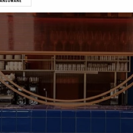
WANSOWANE
żasz też zgodę na zainstalowanie i przechowywanie plików cookie Gazeta.p
gora S.A. na Twoim urządzeniu końcowym. Możesz w każdej chwili zmien
 wywołując narzędzie do zarządzania twoimi preferencjami dot. przetw
ywatności ” w stopce serwisu i przechodząc do „Ustawień Zaawansowan
st także za pomocą ustawień przeglądarki.
rzy i Agora S.A. możemy przetwarzać dane osobowe w następujących cel
 geolokalizacyjnych. Aktywne skanowanie charakterystyki urządzenia do
 na urządzeniu lub dostęp do nich. Spersonalizowane reklamy i treści, p
zanie usług.
Lista Zaufanych Partnerów