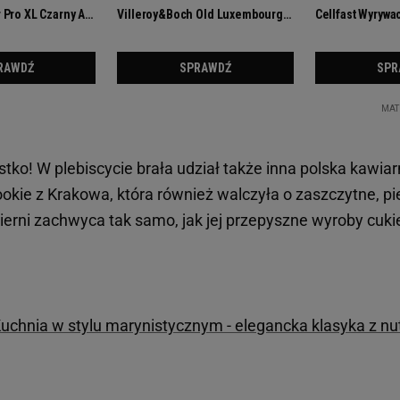
tko! W plebiscycie brała udział także inna polska kawiarn
kie z Krakowa, która również walczyła o zaszczytne, pi
kierni zachwyca tak samo, jak jej przepyszne wyroby cuki
uchnia w stylu marynistycznym - elegancka klasyka z nut