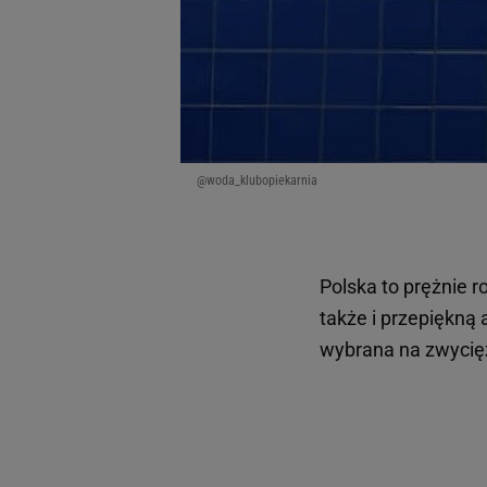
@woda_klubopiekarnia
Polska to prężnie ro
także i przepiękną 
wybrana na zwyci