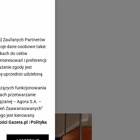
6
] Zaufanych Partnerów
woje dane osobowe takie
likach do celów
teresowań i preferencji
ażenie zgody jest
dę uprzednio udzieloną
owiem aż dwukrotnie
yczących funkcjonowania
my pochwalić się nie
kach przetwarzanie
ązanej – Agora S.A. –
awień Zaawansowanych”
go jest kierowany.
ości Gazeta.pl
i
Polityka