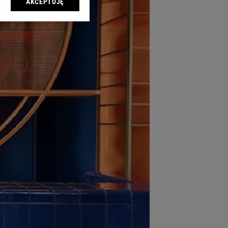
AKCEPTUJĘ
l sp. z o.o., jej
ić swoje preferencje
arzania danych poprzez
ych”. Zmiana ustawień
ach:
 celów identyfikacji.
omiar reklam i treści,