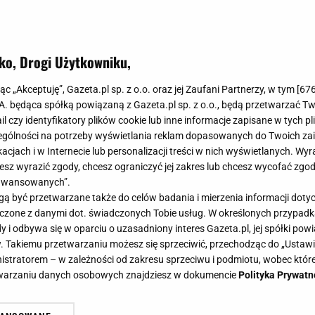
ko, Drogi Użytkowniku,
em TOP w Europie. Mamy nie tylko
jąc „Akceptuję”, Gazeta.pl sp. z o.o. oraz jej Zaufani Partnerzy, w tym [
67
zą kawiarnię, ale i park
.A. będąca spółką powiązaną z Gazeta.pl sp. z o.o., będą przetwarzać T
ail czy identyfikatory plików cookie lub inne informacje zapisane w tych p
gólności na potrzeby wyświetlania reklam dopasowanych do Twoich zain
acjach i w Internecie lub personalizacji treści w nich wyświetlanych. Wyr
cesz wyrazić zgody, chcesz ograniczyć jej zakres lub chcesz wycofać zgo
aawansowanych”.
ał doceniony. Nasz kraj może poczuć się wyróżniony, b
 być przetwarzane także do celów badania i mierzenia informacji dot
jsce w europejskich konkursach. Jak się okazało może
 łączone z danymi dot. świadczonych Tobie usług. W określonych przypad
ą kawiarnią, ale także i parkiem.
i odbywa się w oparciu o uzasadniony interes Gazeta.pl, jej spółki powi
. Takiemu przetwarzaniu możesz się sprzeciwić, przechodząc do „Ust
nistratorem – w zależności od zakresu sprzeciwu i podmiotu, wobec które
etwarzaniu danych osobowych znajdziesz w dokumencie
Polityka Prywatn