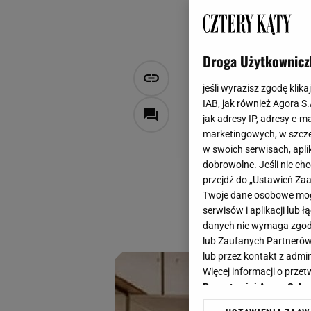
Droga Użytkownicz
Polska kraj
jeśli wyrazisz zgodę klika
najpiękniejs
IAB, jak również Agora S
jak adresy IP, adresy e-m
marketingowych, w szcze
Aleksandra Bitel
w swoich serwisach, aplik
10 grudnia 2024, 07:00
dobrowolne. Jeśli nie ch
przejdź do „Ustawień Z
Polski design zost
Twoje dane osobowe mogą
zajął pierwsze mie
serwisów i aplikacji lub
tylko najpiękniejsz
danych nie wymaga zgody 
lub Zaufanych Partnerów
lub przez kontakt z admi
Więcej informacji o prz
Prywatności Agora S.A.