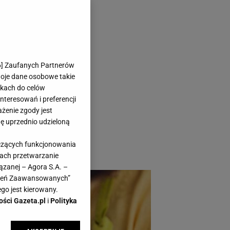
 nawóz i
6
] Zaufanych Partnerów
woje dane osobowe takie
likach do celów
teresowań i preferencji
ażenie zgody jest
dę uprzednio udzieloną
torczyk będzie
yczących funkcjonowania
. To bardzo proste.
kach przetwarzanie
ązanej – Agora S.A. –
awień Zaawansowanych”
go jest kierowany.
ości Gazeta.pl
i
Polityka