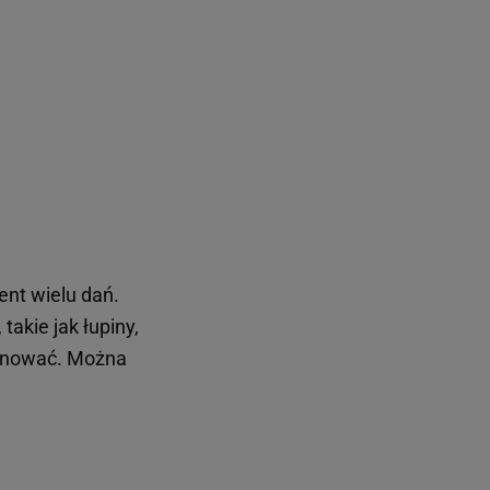
nt wielu dań.
akie jak łupiny,
arnować. Można