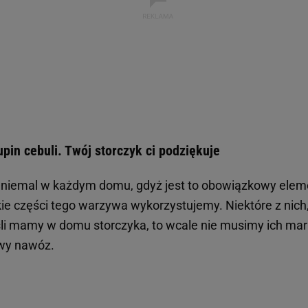
in cebuli. Twój storczyk ci podziękuje
 niemal w każdym domu, gdyż jest to obowiązkowy eleme
e części tego warzywa wykorzystujemy. Niektóre z nich, t
śli mamy w domu storczyka, to wcale nie musimy ich m
owy nawóz.