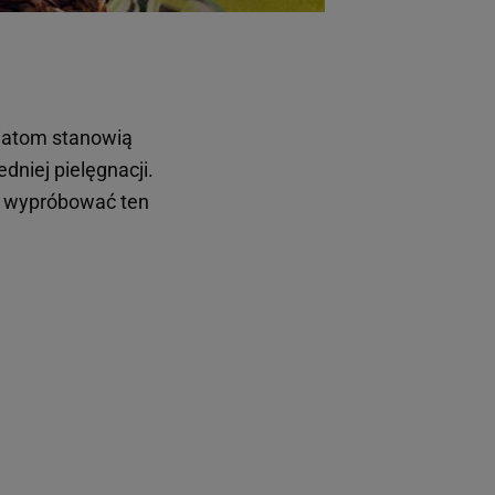
wiatom stanowią
niej pielęgnacji.
to wypróbować ten