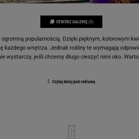
OTWÓRZ GALERIĘ
(3)
ię ogromną popularnością. Dzięki pięknym, kolorowym k
ę każdego wnętrza. Jednak rośliny te wymagają odpowied
e wystarczy, jeśli chcemy długo cieszyć nimi oko. War