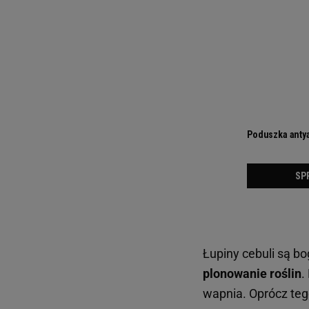
Łupiny cebuli są b
plonowanie roślin
.
wapnia. Oprócz tego