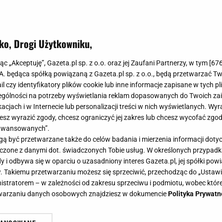
ko, Drogi Użytkowniku,
j ich do kosza. Zrób z nich domowy
jąc „Akceptuję”, Gazeta.pl sp. z o.o. oraz jej Zaufani Partnerzy, w tym [
67
czyka. Efekty cię zaskoczą
.A. będąca spółką powiązaną z Gazeta.pl sp. z o.o., będą przetwarzać T
ail czy identyfikatory plików cookie lub inne informacje zapisane w tych p
gólności na potrzeby wyświetlania reklam dopasowanych do Twoich zain
acjach i w Internecie lub personalizacji treści w nich wyświetlanych. Wyr
cesz wyrazić zgody, chcesz ograniczyć jej zakres lub chcesz wycofać zgo
aawansowanych”.
e do kosza, zrób z nich domowy nawóz. Dzięki niemu s
 być przetwarzane także do celów badania i mierzenia informacji dot
ał, a jego liście staną się bujniejsze i bardziej soczyste
 łączone z danymi dot. świadczonych Tobie usług. W określonych przypad
i odbywa się w oparciu o uzasadniony interes Gazeta.pl, jej spółki powi
. Takiemu przetwarzaniu możesz się sprzeciwić, przechodząc do „Ust
nistratorem – w zależności od zakresu sprzeciwu i podmiotu, wobec które
etwarzaniu danych osobowych znajdziesz w dokumencie
Polityka Prywatn