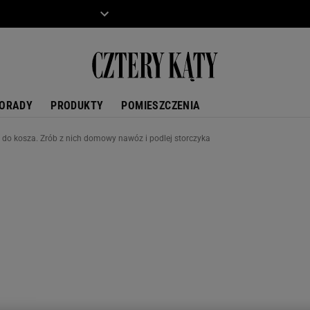
ZIECKO
MOTO
ORADY
PRODUKTY
POMIESZCZENIA
h do kosza. Zrób z nich domowy nawóz i podlej storczyka