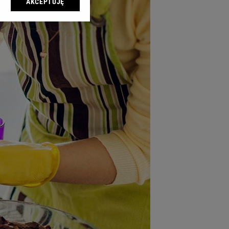
AKCEPTUJĘ
l sp. z o.o., jej
ić swoje preferencje
arzania danych poprzez
ych”. Zmiana ustawień
ach:
 celów identyfikacji.
omiar reklam i treści,