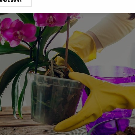
WANSOWANE
żasz też zgodę na zainstalowanie i przechowywanie plików cookie Gazeta.p
gora S.A. na Twoim urządzeniu końcowym. Możesz w każdej chwili zmien
 wywołując narzędzie do zarządzania twoimi preferencjami dot. przetw
ywatności ” w stopce serwisu i przechodząc do „Ustawień Zaawansowan
st także za pomocą ustawień przeglądarki.
rzy i Agora S.A. możemy przetwarzać dane osobowe w następujących cel
 geolokalizacyjnych. Aktywne skanowanie charakterystyki urządzenia do
 na urządzeniu lub dostęp do nich. Spersonalizowane reklamy i treści, p
zanie usług.
Lista Zaufanych Partnerów