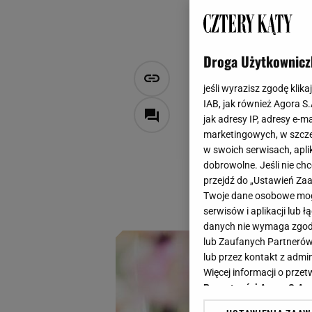
Droga Użytkownicz
Nie wyrzuca
jeśli wyrazisz zgodę klika
podlej stor
IAB, jak również Agora S
jak adresy IP, adresy e-m
marketingowych, w szcze
Iza Płaskocińska
w swoich serwisach, aplik
17 grudnia 2024, 07:00
dobrowolne. Jeśli nie ch
przejdź do „Ustawień Z
Zamiast wyrzucać j
Twoje dane osobowe mogą
szybciej się rozwij
serwisów i aplikacji lub
danych nie wymaga zgody 
lub Zaufanych Partnerów
lub przez kontakt z admi
Więcej informacji o prz
Prywatności Agora S.A.