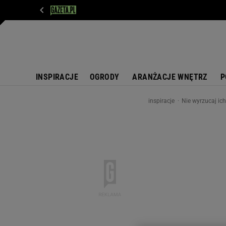
WIADOMOŚCI
NEXT
SPORT
PLOTEK
D
INSPIRACJE
OGRODY
ARANŻACJE WNĘTRZ
P
inspiracje
Nie wyrzucaj ic