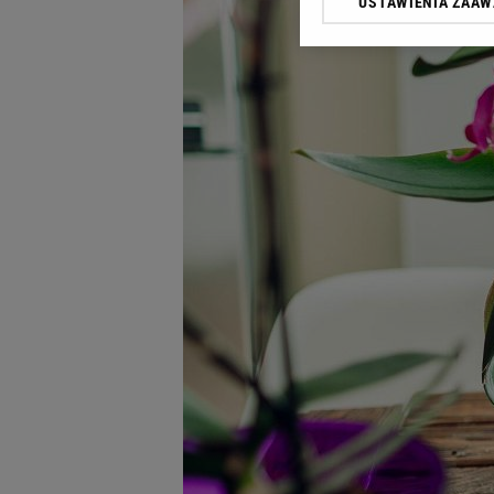
USTAWIENIA ZAA
Klikając „Akceptuję” wyra
Zaufanych Partnerów i A
dotyczące plików cookie,
odnośnik „Ustawienia pr
plików cookie możliwa je
My, nasi Zaufani Partne
Użycie dokładnych danych
Przechowywanie informacji
badnie odbiorców i uleps