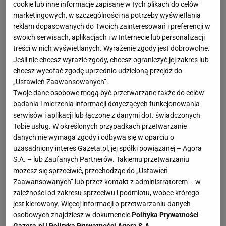
cookie lub inne informacje zapisane w tych plikach do celów
funkcjonalny. Ten odkurzacz Xiaomi dla wielu będzie
marketingowych, w szczególności na potrzeby wyświetlania
ideałem, a teraz jego cena, choć od początku bardzo
reklam dopasowanych do Twoich zainteresowań i preferencji w
przystępna, została dodatkowo obniżona.
swoich serwisach, aplikacjach i w Internecie lub personalizacji
treści w nich wyświetlanych. Wyrażenie zgody jest dobrowolne.
Jeśli nie chcesz wyrazić zgody, chcesz ograniczyć jej zakres lub
Czy to domowy HIT? Teraz jeszcze taniej!
chcesz wycofać zgodę uprzednio udzieloną przejdź do
„Ustawień Zaawansowanych”.
Sprzęt ten ma moc ssania 18 000 Pa, może działać
Twoje dane osobowe mogą być przetwarzane także do celów
bez ładowania aż 45 minut, a jego waga - 2,4, kg -
badania i mierzenia informacji dotyczących funkcjonowania
serwisów i aplikacji lub łączone z danymi dot. świadczonych
sprawi, że łatwo, przyjemnie i bezwysiłkowo będzie
Tobie usług. W określonych przypadkach przetwarzanie
można dokładnie odkurzyć cały dom. Pomoże w tym
danych nie wymaga zgody i odbywa się w oparciu o
też podświetlana szczoteczka LED, który pozwoli na
uzasadniony interes Gazeta.pl, jej spółki powiązanej – Agora
S.A. – lub Zaufanych Partnerów. Takiemu przetwarzaniu
zauważenie każdego paprochu, okruszka czy
możesz się sprzeciwić, przechodząc do „Ustawień
kurzue.
Zaawansowanych” lub przez kontakt z administratorem – w
zależności od zakresu sprzeciwu i podmiotu, wobec którego
jest kierowany. Więcej informacji o przetwarzaniu danych
osobowych znajdziesz w dokumencie
Polityka Prywatności