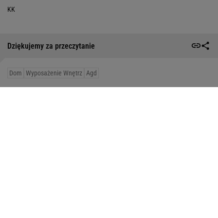
KK
Dziękujemy za przeczytanie
Dom
Wyposażenie Wnętrz
Agd
Styl vintage
Odkurzacz 2 w 1
Dodatki do domu
Zrób to w ogrodzie przed jesienią
Jak zadbać o storczyki jesienią?
Jesienne ozdoby DIY
Tanie meble do sypialni
Tanie biurka
Hamptons style
Promocje na jesień
Idealny pomocnik do kuchni
Piękna zastawa