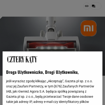
Droga Użytkowniczko, Drogi Użytkowniku,
Fot. euro.com.pl
jeśli wyrazisz zgodę klikając „Akceptuję”, Gazeta.pl sp. z o.o.
oraz jej Zaufani Partnerzy, w tym [
676
] Zaufanych Partnerów
OTWÓRZ GALERIĘ
(3)
IAB, jak również Agora S.A. będąca spółką powiązaną z
Gazeta.pl sp. z o.o., będą przetwarzać Twoje dane osobowe
Lekki, stylowy, a przy tym - przede wszystkim -
takie jak adresy IP, adresy e-mail czy identyfikatory plików