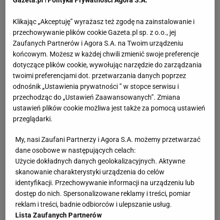
Gazeta.pl
i
Polityka Prywatności Agora S.A.
Klikając „Akceptuję” wyrażasz też zgodę na zainstalowanie i
przechowywanie plików cookie Gazeta.pl sp. z o.o., jej
Zaufanych Partnerów i Agora S.A. na Twoim urządzeniu
końcowym. Możesz w każdej chwili zmienić swoje preferencje
dotyczące plików cookie, wywołując narzędzie do zarządzania
twoimi preferencjami dot. przetwarzania danych poprzez
odnośnik „Ustawienia prywatności ” w stopce serwisu i
przechodząc do „Ustawień Zaawansowanych”. Zmiana
ustawień plików cookie możliwa jest także za pomocą ustawień
przeglądarki.
My, nasi Zaufani Partnerzy i Agora S.A. możemy przetwarzać
dane osobowe w następujących celach:
Użycie dokładnych danych geolokalizacyjnych. Aktywne
skanowanie charakterystyki urządzenia do celów
identyfikacji. Przechowywanie informacji na urządzeniu lub
dostęp do nich. Spersonalizowane reklamy i treści, pomiar
reklam i treści, badnie odbiorców i ulepszanie usług.
Lista Zaufanych Partnerów