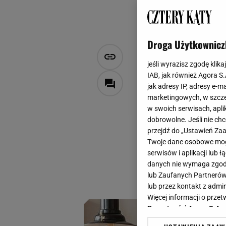
Droga Użytkownicz
Styl eklekt
jeśli wyrazisz zgodę klika
To wystrój 
IAB, jak również Agora S
jak adresy IP, adresy e-m
marketingowych, w szcze
Magdalena Pastwa
w swoich serwisach, aplik
31 października 2025, 07:3
dobrowolne. Jeśli nie ch
przejdź do „Ustawień Z
Styl eklektyczny w
Twoje dane osobowe mogą
różnych epok, kult
serwisów i aplikacji lub
jest to jeden z na
danych nie wymaga zgody 
lub Zaufanych Partnerów
charakteru i osobis
lub przez kontakt z admi
Więcej informacji o prz
Prywatności Agora S.A.