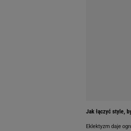
Przykładowo, nowo
zadbamy o
odpowie
elementów, np. w k
Stworzenie przestr
proporcji między r
przedmiotów w je
eksperymentować, 