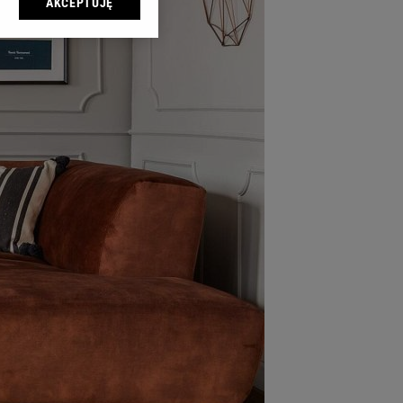
AKCEPTUJĘ
l sp. z o.o., jej
ić swoje preferencje
arzania danych poprzez
ych”. Zmiana ustawień
ach:
 celów identyfikacji.
omiar reklam i treści,