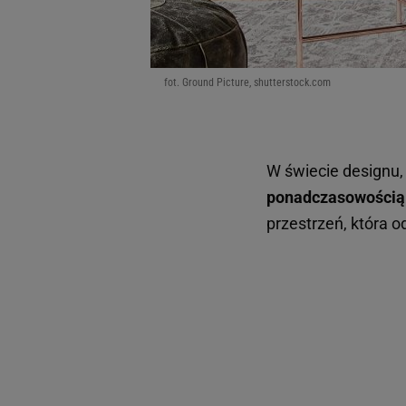
fot. Ground Picture, shutterstock.com
W świecie designu,
ponadczasowością
przestrzeń, która 