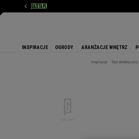
WIADOMOŚCI
NEXT
SPORT
PLOTEK
D
INSPIRACJE
OGRODY
ARANŻACJE WNĘTRZ
P
inspiracje
Styl eklektyczny