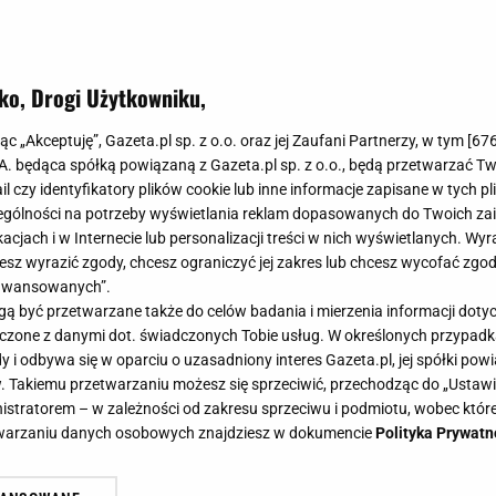
ko, Drogi Użytkowniku,
yczny - jak wprowadzić go do swoje
jąc „Akceptuję”, Gazeta.pl sp. z o.o. oraz jej Zaufani Partnerzy, w tym [
67
pełen unikalnego stylu
.A. będąca spółką powiązaną z Gazeta.pl sp. z o.o., będą przetwarzać T
ail czy identyfikatory plików cookie lub inne informacje zapisane w tych p
gólności na potrzeby wyświetlania reklam dopasowanych do Twoich zain
acjach i w Internecie lub personalizacji treści w nich wyświetlanych. Wyr
0
cesz wyrazić zgody, chcesz ograniczyć jej zakres lub chcesz wycofać zgo
aawansowanych”.
 aranżacji wnętrz pozwala na nieograniczoną swobodę,
 być przetwarzane także do celów badania i mierzenia informacji dot
ur i stylów. Choć może wydawać się trudny do opanowan
 łączone z danymi dot. świadczonych Tobie usług. W określonych przypad
jciekawszych sposobów na stworzenie unikalnej przestrz
i odbywa się w oparciu o uzasadniony interes Gazeta.pl, jej spółki powi
. Takiemu przetwarzaniu możesz się sprzeciwić, przechodząc do „Ust
tego stylu.
nistratorem – w zależności od zakresu sprzeciwu i podmiotu, wobec które
etwarzaniu danych osobowych znajdziesz w dokumencie
Polityka Prywatn