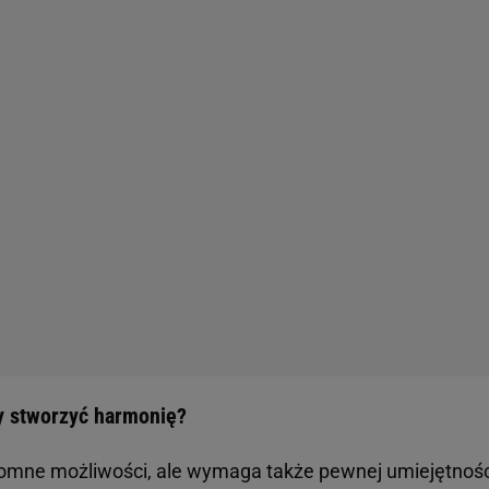
czesne meble mogą świetnie współgrać z antycznymi dod
dnią kolorystykę i proporcje.
Warto postawić na spójno
olorze ścian, tkaninach czy dodatkach, by zrównoważyć 
zeni w stylu eklektycznym to proces, który wymaga wyc
óżnorodnymi elementami to klucz do sukcesu. Zbyt dużo 
dnym pomieszczeniu
może wprowadzić chaos.
Dlatego w
ale z umiarem.