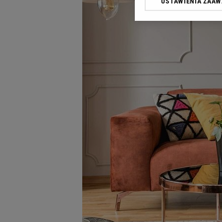
USTAWIENIA ZAA
Klikając „Akceptuję” wyra
Zaufanych Partnerów i A
dotyczące plików cookie,
odnośnik „Ustawienia pr
plików cookie możliwa je
My, nasi Zaufani Partne
Użycie dokładnych danych
Przechowywanie informacji
badnie odbiorców i uleps