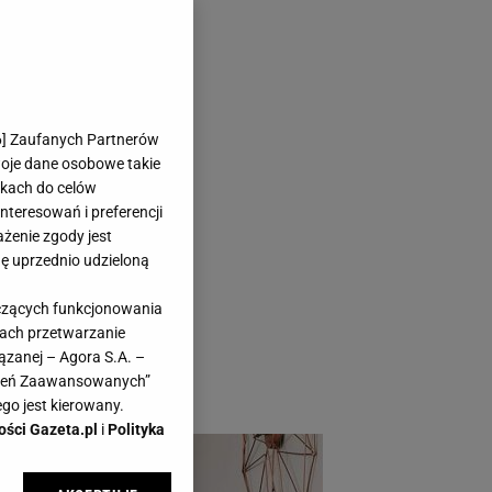
go wnętrza?
6
] Zaufanych Partnerów
woje dane osobowe takie
likach do celów
teresowań i preferencji
ażenie zgody jest
dę uprzednio udzieloną
 mieszając elementy
yczących funkcjonowania
ia, w rzeczywistości
kach przetwarzanie
eni, pełnej
ązanej – Agora S.A. –
awień Zaawansowanych”
go jest kierowany.
ości Gazeta.pl
i
Polityka