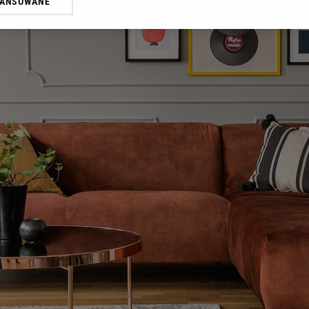
WANSOWANE
żasz też zgodę na zainstalowanie i przechowywanie plików cookie Gazeta.p
gora S.A. na Twoim urządzeniu końcowym. Możesz w każdej chwili zmien
 wywołując narzędzie do zarządzania twoimi preferencjami dot. przetw
ywatności ” w stopce serwisu i przechodząc do „Ustawień Zaawansowan
st także za pomocą ustawień przeglądarki.
rzy i Agora S.A. możemy przetwarzać dane osobowe w następujących cel
 geolokalizacyjnych. Aktywne skanowanie charakterystyki urządzenia do
 na urządzeniu lub dostęp do nich. Spersonalizowane reklamy i treści, p
zanie usług.
Lista Zaufanych Partnerów