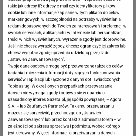
Studio, które zamieniło XIX-wieczną kamienicę w
takie jak adresy IP, adresy e-mail czy identyfikatory plików
ekran wizualny: lamperia w intensywnej czerwieni
cookie lub inne informacje zapisane w tych plikach do celów
poniżej, śnieżnobiała górna część ścian,
marketingowych, w szczególności na potrzeby wyświetlania
reklam dopasowanych do Twoich zainteresowań i preferencji w
burgundowy marmur, geometryczne krzesła i lampy
swoich serwisach, aplikacjach i w Internecie lub personalizacji
drukowane w 3D -
all in
.
treści w nich wyświetlanych. Wyrażenie zgody jest dobrowolne.
Jeśli nie chcesz wyrazić zgody, chcesz ograniczyć jej zakres lub
chcesz wycofać zgodę uprzednio udzieloną przejdź do
„Ustawień Zaawansowanych”.
Twoje dane osobowe mogą być przetwarzane także do celów
badania i mierzenia informacji dotyczących funkcjonowania
serwisów i aplikacji lub łączone z danymi dot. świadczonych
Tobie usług. W określonych przypadkach przetwarzanie
danych nie wymaga zgody i odbywa się w oparciu o
uzasadniony interes Gazeta.pl, jej spółki powiązanej – Agora
S.A. – lub Zaufanych Partnerów. Takiemu przetwarzaniu
możesz się sprzeciwić, przechodząc do „Ustawień
Zaawansowanych” lub przez kontakt z administratorem – w
zależności od zakresu sprzeciwu i podmiotu, wobec którego
jest kierowany. Więcej informacji o przetwarzaniu danych