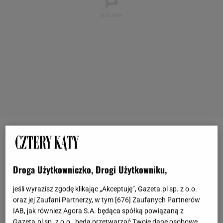
BAR, Kraków - cyberpunk na talerzu
Wkraczasz tu jak do japońskiego kina neonów - biel i
Droga Użytkowniczko, Drogi Użytkowniku,
wściekła czerwień karmią zmysły od pierwszego
jeśli wyrazisz zgodę klikając „Akceptuję”, Gazeta.pl sp. z o.o.
kroku. Wnętrze restauracji BAR przy ulicy
oraz jej Zaufani Partnerzy, w tym [
676
] Zaufanych Partnerów
Augustiańskiej w Krakowie zaprojektowało NOWW
IAB, jak również Agora S.A. będąca spółką powiązaną z
Gazeta.pl sp. z o.o., będą przetwarzać Twoje dane osobowe