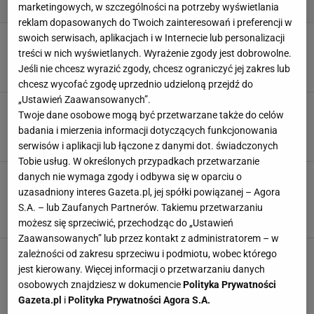
marketingowych, w szczególności na potrzeby wyświetlania
reklam dopasowanych do Twoich zainteresowań i preferencji w
"Blade Runner" je ramen, "Amelia" cofa się w
swoich serwisach, aplikacjach i w Internecie lub personalizacji
czasie. Restauracje z wnętrzami jak z filmu
treści w nich wyświetlanych. Wyrażenie zgody jest dobrowolne.
FILM
HERBATA
KAWA
KAWIARNIA
Jeśli nie chcesz wyrazić zgody, chcesz ograniczyć jej zakres lub
chcesz wycofać zgodę uprzednio udzieloną przejdź do
„Ustawień Zaawansowanych”.
Z kredensu babci prosto na Insta. Dlaczego
Twoje dane osobowe mogą być przetwarzane także do celów
retro szkło z PRL-u znowu wraca?
badania i mierzenia informacji dotyczących funkcjonowania
FILIŻANKI
KIELISZKI
POLSKI DESIGN
PRL
serwisów i aplikacji lub łączone z danymi dot. świadczonych
Tobie usług. W określonych przypadkach przetwarzanie
Trendy 2026 w aranżacji stołu - w modzie będą
danych nie wymaga zgody i odbywa się w oparciu o
odcienie niebieskiego, talerze w szalonych
uzasadniony interes Gazeta.pl, jej spółki powiązanej – Agora
kształtach i coś jeszcze
S.A. – lub Zaufanych Partnerów. Takiemu przetwarzaniu
ARANŻACJE WNĘTRZ
FILIŻANKI
POLSKI DESIGN
TRENDY
możesz się sprzeciwić, przechodząc do „Ustawień
Zaawansowanych” lub przez kontakt z administratorem – w
Sonia Bohosiewicz pokazała wnętrza swojego
zależności od zakresu sprzeciwu i podmiotu, wobec którego
nowego, leśnego domu. "Te detale są jak
jest kierowany. Więcej informacji o przetwarzaniu danych
biżuteria!"
osobowych znajdziesz w dokumencie
Polityka Prywatności
ARANŻACJE WNĘTRZ
FOTELE
GWIAZDY
LUSTRO
Gazeta.pl
i
Polityka Prywatności Agora S.A.