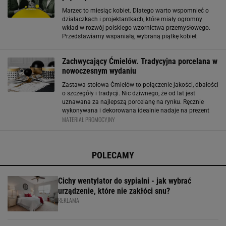
Marzec to miesiąc kobiet. Dlatego warto wspomnieć o
działaczkach i projektantkach, które miały ogromny
wkład w rozwój polskiego wzornictwa przemysłowego.
Przedstawiamy wspaniałą, wybraną piątkę kobiet
polskiego designu lat 50. i 60. XX wieku. Wanda
Telakowska - piękno na co dzień, dla wszystkich
Zachwycający Ćmielów. Tradycyjna porcelana w
nowoczesnym wydaniu
Zastawa stołowa Ćmielów to połączenie jakości, dbałości
o szczegóły i tradycji. Nic dziwnego, że od lat jest
uznawana za najlepszą porcelanę na rynku. Ręcznie
wykonywana i dekorowana idealnie nadaje na prezent
MATERIAŁ PROMOCYJNY
oraz podczas wyjątkowych kolacji. Oto najpiękniejsze
propozycje marki Ćmielów.
POLECAMY
Cichy wentylator do sypialni - jak wybrać
urządzenie, które nie zakłóci snu?
REKLAMA