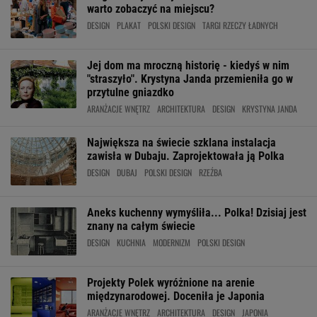
warto zobaczyć na miejscu?
DESIGN
PLAKAT
POLSKI DESIGN
TARGI RZECZY ŁADNYCH
Jej dom ma mroczną historię - kiedyś w nim
"straszyło". Krystyna Janda przemieniła go w
przytulne gniazdko
ARANŻACJE WNĘTRZ
ARCHITEKTURA
DESIGN
KRYSTYNA JANDA
Największa na świecie szklana instalacja
zawisła w Dubaju. Zaprojektowała ją Polka
DESIGN
DUBAJ
POLSKI DESIGN
RZEŹBA
Aneks kuchenny wymyśliła... Polka! Dzisiaj jest
znany na całym świecie
DESIGN
KUCHNIA
MODERNIZM
POLSKI DESIGN
Projekty Polek wyróżnione na arenie
międzynarodowej. Doceniła je Japonia
ARANŻACJE WNĘTRZ
ARCHITEKTURA
DESIGN
JAPONIA