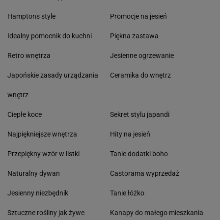
Hamptons style
Promocje na jesień
Idealny pomocnik do kuchni
Piękna zastawa
Retro wnętrza
Jesienne ogrzewanie
Japońskie zasady urządzania
Ceramika do wnętrz
wnętrz
Ciepłe koce
Sekret stylu japandi
Najpiękniejsze wnętrza
Hity na jesień
Przepiękny wzór w listki
Tanie dodatki boho
Naturalny dywan
Castorama wyprzedaż
Jesienny niezbędnik
Tanie łóżko
Sztuczne rośliny jak żywe
Kanapy do małego mieszkania