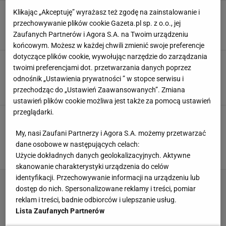
Szwajcaria ma schron dla każdego, my - tylko
Klikając „Akceptuję” wyrażasz też zgodę na zainstalowanie i
dla 3.8 proc. Polaków. Co tu nie gra?
przechowywanie plików cookie Gazeta.pl sp. z o.o., jej
ARCHITEKTURA
POLSKI DESIGN
POLSKI PROJEKT
PREPPERSI
Zaufanych Partnerów i Agora S.A. na Twoim urządzeniu
końcowym. Możesz w każdej chwili zmienić swoje preferencje
dotyczące plików cookie, wywołując narzędzie do zarządzania
Drewno w łazience bez wydawania fortuny?
twoimi preferencjami dot. przetwarzania danych poprzez
Trzy sprytne polskie projekty udowadniają, że
odnośnik „Ustawienia prywatności ” w stopce serwisu i
to możliwe
przechodząc do „Ustawień Zaawansowanych”. Zmiana
ARANŻACJE WNĘTRZ
DREWNO
POLSKI DESIGN
ŁAZIENKA
ustawień plików cookie możliwa jest także za pomocą ustawień
przeglądarki.
Tak mieszka Katarzyna Cichopek i Maciej
Kurzajewski. Minimalizm, luksusowe marmury i
My, nasi Zaufani Partnerzy i Agora S.A. możemy przetwarzać
złote detale
dane osobowe w następujących celach:
ARANŻACJE WNĘTRZ
ARCHITEKTURA
DESIGN
Użycie dokładnych danych geolokalizacyjnych. Aktywne
KATARZYNA CICHOPEK
skanowanie charakterystyki urządzenia do celów
identyfikacji. Przechowywanie informacji na urządzeniu lub
dostęp do nich. Spersonalizowane reklamy i treści, pomiar
reklam i treści, badnie odbiorców i ulepszanie usług.
Lista Zaufanych Partnerów