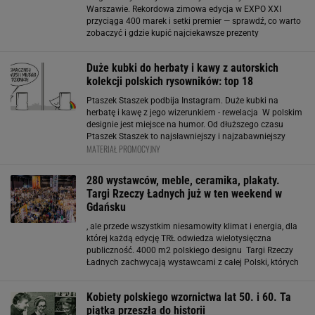
Warszawie. Rekordowa zimowa edycja w EXPO XXI
przyciąga 400 marek i setki premier — sprawdź, co warto
zobaczyć i gdzie kupić najciekawsze prezenty
świąteczne. Zimowe Targi Rzeczy Ładnych w Warszawie.
Impreza rusza dziś Na odwiedzających czekają liczne
Duże kubki do herbaty i kawy z autorskich
kolekcji polskich rysowników: top 18
Ptaszek Staszek podbija Instagram. Duże kubki na
herbatę i kawę z jego wizerunkiem - rewelacja W polskim
designie jest miejsce na humor. Od dłuższego czasu
Ptaszek Staszek to najsławniejszy i najzabawniejszy
MATERIAŁ PROMOCYJNY
zwierzak internetu. Jego zabawne prawdy życiowe
drukowane na kubkach
280 wystawców, meble, ceramika, plakaty.
Targi Rzeczy Ładnych już w ten weekend w
Gdańsku
, ale przede wszystkim niesamowity klimat i energia, dla
której każdą edycję TRŁ odwiedza wielotysięczna
publiczność. 4000 m2 polskiego designu Targi Rzeczy
Ładnych zachwycają wystawcami z całej Polski, których
często nie można spotkać na żadnych innych
wydarzeniach, a 10 stref tematycznych gwarantuje
Kobiety polskiego wzornictwa lat 50. i 60. Ta
prawdziwy ogrom
piątka przeszła do historii