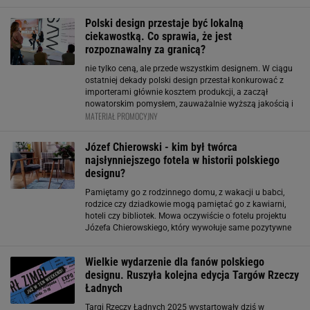
sprzety. Mamy dla nich propozycje - dobry, polski design
Polski design przestaje być lokalną
ciekawostką. Co sprawia, że jest
rozpoznawalny za granicą?
nie tylko ceną, ale przede wszystkim designem. W ciągu
ostatniej dekady polski design przestał konkurować z
importerami głównie kosztem produkcji, a zaczął
nowatorskim pomysłem, zauważalnie wyższą jakością i
MATERIAŁ PROMOCYJNY
wyróżniającą własną tożsamością. To właśnie ta
dojrzałość sprawia, że polskie marki są dziś obecne w
Józef Chierowski - kim był twórca
najsłynniejszego fotela w historii polskiego
designu?
Pamiętamy go z rodzinnego domu, z wakacji u babci,
rodzice czy dziadkowie mogą pamiętać go z kawiarni,
hoteli czy bibliotek. Mowa oczywiście o fotelu projektu
Józefa Chierowskiego, który wywołuje same pozytywne
skojarzenia. Choć wygląd fotela nieco się zmieniał, jego
popularność z biegiem lat nie
Wielkie wydarzenie dla fanów polskiego
designu. Ruszyła kolejna edycja Targów Rzeczy
Ładnych
Targi Rzeczy Ładnych 2025 wystartowały dziś w