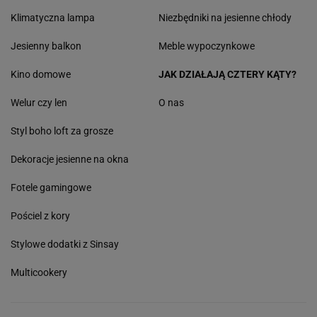
Klimatyczna lampa
Niezbędniki na jesienne chłody
Jesienny balkon
Meble wypoczynkowe
Kino domowe
JAK DZIAŁAJĄ CZTERY KĄTY?
Welur czy len
O nas
Styl boho loft za grosze
Dekoracje jesienne na okna
Fotele gamingowe
Pościel z kory
Stylowe dodatki z Sinsay
Multicookery