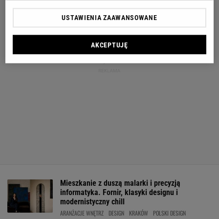
USTAWIENIA ZAAWANSOWANE
AKCEPTUJĘ
Mieszkanie z duszą malarki i precyzją
informatyka. Fornir, klasyki designu i
modernistyczny chill
ARANŻACJE WNĘTRZ
DESIGN
KRAKÓW
POLSKI DESIGN