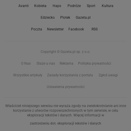
Avanti
Kobieta
Haps
Podróże
Sport
Kultura
Edziecko
Plotek
Gazeta.pl
Poczta
Newsletter
Facebook
RSS
Copyright © Gazeta.pl sp. z o.o.
O Nas
Staże u nas
Reklama
Polityka prywatności
Wszystkie artykuły
Zasady korzystania z portalu
Zgłoś uwagi
Ustawienia prywatności
Właściciel niniejszego serwisu nie wyraża zgody na zwielokrotnianie ani inne
korzystanie z utworów rozpowszechnionych w tym serwisie, w celu
eksploracji tekstów i danych. Więcej informacji w
zastrzeżeniu dot. eksploracji tekstów i danych