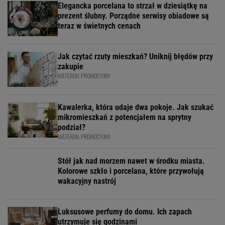
Elegancka porcelana to strzał w dziesiątkę na
prezent ślubny. Porządne serwisy obiadowe są
teraz w świetnych cenach
Jak czytać rzuty mieszkań? Uniknij błędów przy
zakupie
MATERIAŁ PROMOCYJNY
Kawalerka, która udaje dwa pokoje. Jak szukać
mikromieszkań z potencjałem na sprytny
podział?
MATERIAŁ PROMOCYJNY
Stół jak nad morzem nawet w środku miasta.
Kolorowe szkło i porcelana, które przywołują
wakacyjny nastrój
Luksusowe perfumy do domu. Ich zapach
utrzymuje się godzinami