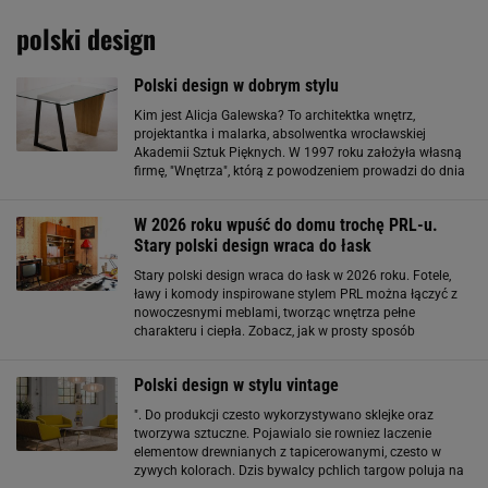
polski design
Polski design w dobrym stylu
Kim jest Alicja Galewska? To architektka wnętrz,
projektantka i malarka, absolwentka wrocławskiej
Akademii Sztuk Pięknych. W 1997 roku założyła własną
firmę, "Wnętrza", którą z powodzeniem prowadzi do dnia
dzisiejszego. Na co dzień zajmuje się projektowaniem
aranżacji wnętrz zarówno prywatnych, jak
W 2026 roku wpuść do domu trochę PRL-u.
Stary polski design wraca do łask
Stary polski design wraca do łask w 2026 roku. Fotele,
ławy i komody inspirowane stylem PRL można łączyć z
nowoczesnymi meblami, tworząc wnętrza pełne
charakteru i ciepła. Zobacz, jak w prosty sposób
wprowadzić retro akcenty do swojego domu, bez
remontu i efektu muzeum. W 2026 roku wpuść do domu
Polski design w stylu vintage
". Do produkcji czesto wykorzystywano sklejke oraz
tworzywa sztuczne. Pojawialo sie rowniez laczenie
elementow drewnianych z tapicerowanymi, czesto w
zywych kolorach. Dzis bywalcy pchlich targow poluja na
oryginaly z epoki. Jednak nie wszyscy lubia uzywane