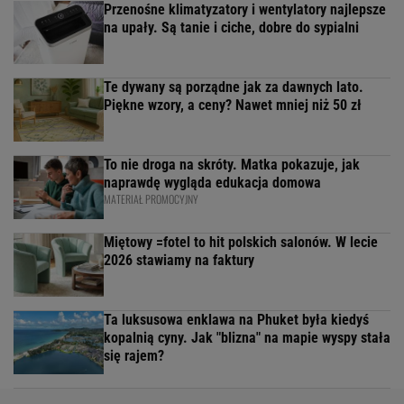
Przenośne klimatyzatory i wentylatory najlepsze
na upały. Są tanie i ciche, dobre do sypialni
Te dywany są porządne jak za dawnych lato.
Piękne wzory, a ceny? Nawet mniej niż 50 zł
To nie droga na skróty. Matka pokazuje, jak
naprawdę wygląda edukacja domowa
MATERIAŁ PROMOCYJNY
Miętowy =fotel to hit polskich salonów. W lecie
2026 stawiamy na faktury
Ta luksusowa enklawa na Phuket była kiedyś
kopalnią cyny. Jak "blizna" na mapie wyspy stała
się rajem?