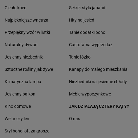
Ciepłe koce
Sekret stylu japandi
Najpiękniejsze wnętrza
Hity na jesień
Przepiękny wzór w listki
Tanie dodatki boho
Naturalny dywan
Castorama wyprzedaż
Jesienny niezbędnik
Tanie łóżko
Sztuczne rośliny jak żywe
Kanapy do małego mieszkania
Klimatyczna lampa
Niezbędniki na jesienne chłody
Jesienny balkon
Meble wypoczynkowe
Kino domowe
JAK DZIAŁAJĄ CZTERY KĄTY?
Welur czy len
O nas
Styl boho loft za grosze