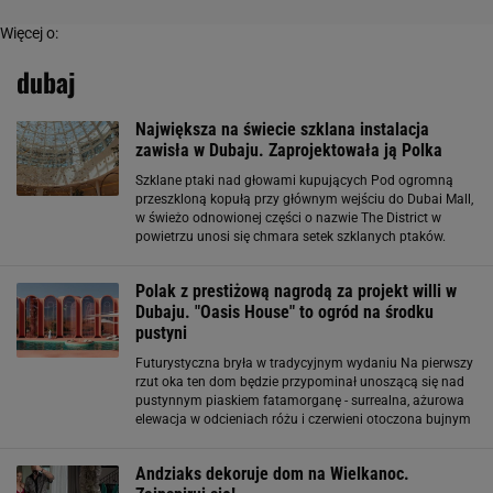
Więcej o:
dubaj
Największa na świecie szklana instalacja
zawisła w Dubaju. Zaprojektowała ją Polka
Szklane ptaki nad głowami kupujących Pod ogromną
przeszkloną kopułą przy głównym wejściu do Dubai Mall,
w świeżo odnowionej części o nazwie The District w
powietrzu unosi się chmara setek szklanych ptaków.
Gdyby przyjrzeć im się z bliska, można by docenić
rzemieślniczy kunszt, którego wymagało
Polak z prestiżową nagrodą za projekt willi w
Dubaju. "Oasis House" to ogród na środku
pustyni
Futurystyczna bryła w tradycyjnym wydaniu Na pierwszy
rzut oka ten dom będzie przypominał unoszącą się nad
pustynnym piaskiem fatamorganę - surrealna, ażurowa
elewacja w odcieniach różu i czerwieni otoczona bujnym
ogrodem wydaje się zbyt nierealna, zbyt nie na miejscu. A
jednak gdy przyjrzeć jej się
Andziaks dekoruje dom na Wielkanoc.