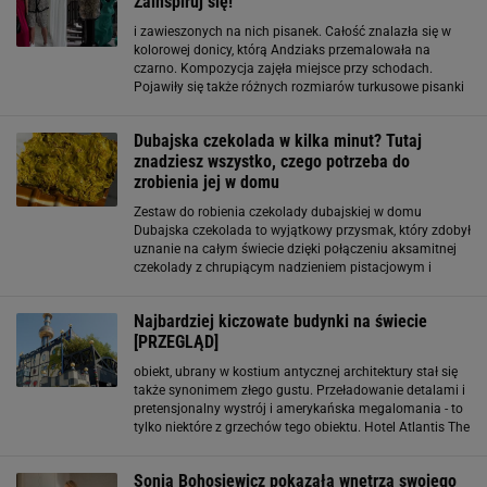
Zainspiruj się!
i zawieszonych na nich pisanek. Całość znalazła się w
kolorowej donicy, którą Andziaks przemalowała na
czarno. Kompozycja zajęła miejsce przy schodach.
Pojawiły się także różnych rozmiarów turkusowe pisanki
rozmieszczone w różnych częściach domu. Choć
Andziaks przyznała, że w tym roku święta spędzą w
Dubajska czekolada w kilka minut? Tutaj
Dubaju
znadziesz wszystko, czego potrzeba do
zrobienia jej w domu
Zestaw do robienia czekolady dubajskiej w domu
Dubajska czekolada to wyjątkowy przysmak, który zdobył
uznanie na całym świecie dzięki połączeniu aksamitnej
czekolady z chrupiącym nadzieniem pistacjowym i
dodatkiem ciasta kataifi. Choć oryginalna wersja
pochodzi z Dubaju, nic nie stoi
Najbardziej kiczowate budynki na świecie
[PRZEGLĄD]
obiekt, ubrany w kostium antycznej architektury stał się
także synonimem złego gustu. Przeładowanie detalami i
pretensjonalny wystrój i amerykańska megalomania - to
tylko niektóre z grzechów tego obiektu. Hotel Atlantis The
Palm w Dubaju (Zjednoczone Emiraty Arabskie)
Gigantyczny hotel Atlantis
Sonia Bohosiewicz pokazała wnętrza swojego