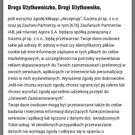
Droga Użytkowniczko, Drogi Użytkowniku,
jeśli wyrazisz zgodę klikając „Akceptuję”, Gazeta.pl sp. z o.o.
oraz jej Zaufani Partnerzy, w tym [
676
] Zaufanych Partnerów
IAB, jak również Agora S.A. będąca spółką powiązaną z
Gazeta.pl sp. z o.o., będą przetwarzać Twoje dane osobowe
DUBAJ
takie jak adresy IP, adresy e-mail czy identyfikatory plików
cookie lub inne informacje zapisane w tych plikach do celów
Największa na świecie szklana instalacja
marketingowych, w szczególności na potrzeby wyświetlania
zawisła w Dubaju. Zaprojektowała ją Polka
reklam dopasowanych do Twoich zainteresowań i preferencji w
DESIGN
DUBAJ
POLSKI DESIGN
RZEŹBA
swoich serwisach, aplikacjach i w Internecie lub personalizacji
treści w nich wyświetlanych. Wyrażenie zgody jest dobrowolne.
Jeśli nie chcesz wyrazić zgody, chcesz ograniczyć jej zakres lub
Polak z prestiżową nagrodą za projekt willi w
Dubaju. "Oasis House" to ogród na środku
chcesz wycofać zgodę uprzednio udzieloną przejdź do
pustyni
„Ustawień Zaawansowanych”.
ARCHITEKTURA
DESIGN
DUBAJ
POLSKI DESIGN
Twoje dane osobowe mogą być przetwarzane także do celów
badania i mierzenia informacji dotyczących funkcjonowania
serwisów i aplikacji lub łączone z danymi dot. świadczonych
Tobie usług. W określonych przypadkach przetwarzanie
danych nie wymaga zgody i odbywa się w oparciu o