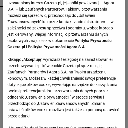
POPULARNE
NAJNOWSZE
uzasadniony interes Gazeta.pl, jej spółki powiązanej – Agora
S.A. – lub Zaufanych Partnerów. Takiemu przetwarzaniu
Kompaktowa bieżnia do małego mieszkania.
możesz się sprzeciwić, przechodząc do „Ustawień
Ten sprzęt mieści się pod łóżko
Zaawansowanych” lub przez kontakt z administratorem – w
zależności od zakresu sprzeciwu i podmiotu, wobec którego
jest kierowany. Więcej informacji o przetwarzaniu danych
Te dywany są porządne jak za dawnych lato.
osobowych znajdziesz w dokumencie
Polityka Prywatności
Piękne wzory, a ceny? Nawet mniej niż 50 zł
Gazeta.pl
i
Polityka Prywatności Agora S.A.
Klikając „Akceptuję” wyrażasz też zgodę na zainstalowanie i
To nie jest zwykły burger. Jego smak podkręca
przechowywanie plików cookie Gazeta.pl sp. z o.o., jej
wyjątkowy składnik
Zaufanych Partnerów i Agora S.A. na Twoim urządzeniu
MATERIAŁ PROMOCYJNY
końcowym. Możesz w każdej chwili zmienić swoje preferencje
dotyczące plików cookie, wywołując narzędzie do zarządzania
Fotopułapka przyłapie każdego, kto odwiedza
twoimi preferencjami dot. przetwarzania danych poprzez
ogród w nocy. I sarnę, i złodzieja
odnośnik „Ustawienia prywatności ” w stopce serwisu i
przechodząc do „Ustawień Zaawansowanych”. Zmiana
ustawień plików cookie możliwa jest także za pomocą ustawień
Vintage gramofony wracają do łask. Polacy na
przeglądarki.
nowo pokochali vinyle