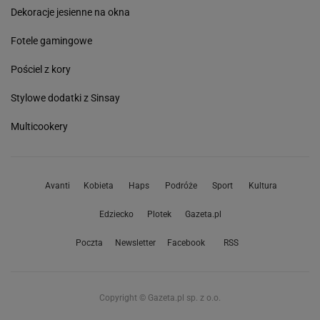
Dekoracje jesienne na okna
Fotele gamingowe
Pościel z kory
Stylowe dodatki z Sinsay
Multicookery
Avanti
Kobieta
Haps
Podróże
Sport
Kultura
Edziecko
Plotek
Gazeta.pl
Poczta
Newsletter
Facebook
RSS
Copyright © Gazeta.pl sp. z o.o.