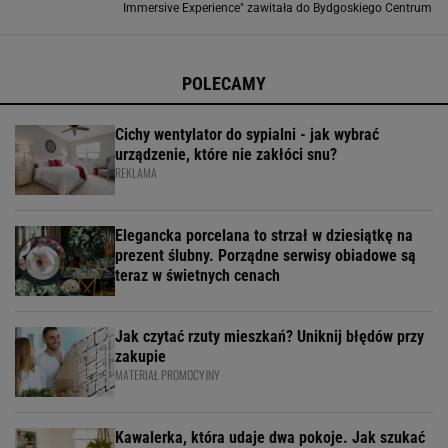
Immersive Experience" zawitała do Bydgoskiego Centrum
Targowo-Wystawienniczego, prezentując nie tylko dzieła
samego van Gogha, ale także twórczość
POLECAMY
Cichy wentylator do sypialni - jak wybrać
urządzenie, które nie zakłóci snu?
REKLAMA
Elegancka porcelana to strzał w dziesiątkę na
prezent ślubny. Porządne serwisy obiadowe są
teraz w świetnych cenach
Jak czytać rzuty mieszkań? Uniknij błędów przy
zakupie
MATERIAŁ PROMOCYJNY
Kawalerka, która udaje dwa pokoje. Jak szukać