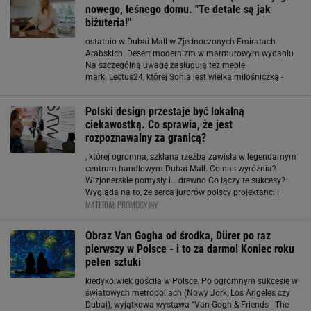
nowego, leśnego domu. "Te detale są jak
biżuteria!"
ostatnio w Dubai Mall w Zjednoczonych Emiratach
Arabskich. Desert modernizm w marmurowym wydaniu
Na szczególną uwagę zasługują też meble
marki Lectus24, której Sonia jest wielką miłośniczką -
samodzielnie sprowadzała je zza granicy. To właśnie one
dominują w jej leśnym domu, tworząc atmosferę
Polski design przestaje być lokalną
komfortu
ciekawostką. Co sprawia, że jest
rozpoznawalny za granicą?
, której ogromna, szklana rzeźba zawisła w legendarnym
centrum handlowym Dubai Mall. Co nas wyróżnia?
Wizjonerskie pomysły i… drewno Co łączy te sukcesy?
Wygląda na to, że serca jurorów polscy projektanci i
MATERIAŁ PROMOCYJNY
projektantki zdobywają przede wszystkim wykorzystanie
naturalnych materiałów (zwłaszcza drewna
Obraz Van Gogha od środka, Dürer po raz
pierwszy w Polsce - i to za darmo! Koniec roku
pełen sztuki
kiedykolwiek gościła w Polsce. Po ogromnym sukcesie w
światowych metropoliach (Nowy Jork, Los Angeles czy
Dubaj), wyjątkowa wystawa "Van Gogh & Friends - The