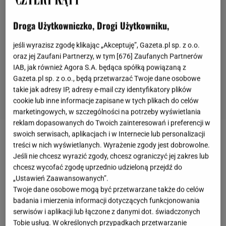
Droga Użytkowniczko, Drogi Użytkowniku,
jeśli wyrazisz zgodę klikając „Akceptuję”, Gazeta.pl sp. z o.o.
oraz jej Zaufani Partnerzy, w tym [
676
] Zaufanych Partnerów
IAB, jak również Agora S.A. będąca spółką powiązaną z
Gazeta.pl sp. z o.o., będą przetwarzać Twoje dane osobowe
takie jak adresy IP, adresy e-mail czy identyfikatory plików
cookie lub inne informacje zapisane w tych plikach do celów
marketingowych, w szczególności na potrzeby wyświetlania
reklam dopasowanych do Twoich zainteresowań i preferencji w
swoich serwisach, aplikacjach i w Internecie lub personalizacji
Szklane ptaki nad głowami kupujących
treści w nich wyświetlanych. Wyrażenie zgody jest dobrowolne.
Jeśli nie chcesz wyrazić zgody, chcesz ograniczyć jej zakres lub
chcesz wycofać zgodę uprzednio udzieloną przejdź do
Pod ogromną przeszkloną kopułą przy głównym
„Ustawień Zaawansowanych”.
wejściu do Dubai Mall, w świeżo odnowionej części o
Twoje dane osobowe mogą być przetwarzane także do celów
nazwie The District w powietrzu unosi się chmara
badania i mierzenia informacji dotyczących funkcjonowania
setek szklanych ptaków. Gdyby przyjrzeć im się z
serwisów i aplikacji lub łączone z danymi dot. świadczonych
Tobie usług. W określonych przypadkach przetwarzanie