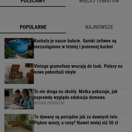
POLECAMY
WIĘCEJ TEMATÓW
POPULARNE
NAJNOWSZE
Kochały je nasze babcie. Garnki żeliwne są
niezastąpione w letniej i jesiennej kuchni
Vintage gramofony wracają do łask. Polacy na
nowo pokochali vinyle
To nie droga na skróty. Matka pokazuje, jak
naprawdę wygląda edukacja domowa
MATERIAŁ PROMOCYJNY
Te dywany są porządne jak za dawnych lato.
Piękne wzory, a ceny? Nawet mniej niż 50 zł