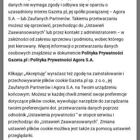
bliska, można by docenić rzemieślniczy kunszt,
danych nie wymaga zgody i odbywa się w oparciu o
którego wymagało ich wykonanie w technice szkła
uzasadniony interes Gazeta.pl, jej spółki powiązanej – Agora
fusingowego [
materiał podgrzewa się w piecu i
S.A. – lub Zaufanych Partnerów. Takiemu przetwarzaniu
możesz się sprzeciwić, przechodząc do „Ustawień
formuje na gorących, otwartych formach, przyp.
Zaawansowanych” lub przez kontakt z administratorem – w
red.
].
zależności od zakresu sprzeciwu i podmiotu, wobec którego
jest kierowany. Więcej informacji o przetwarzaniu danych
osobowych znajdziesz w dokumencie
Polityka Prywatności
Gazeta.pl
i
Polityka Prywatności Agora S.A.
Klikając „Akceptuję” wyrażasz też zgodę na zainstalowanie i
przechowywanie plików cookie Gazeta.pl sp. z o.o., jej
Zaufanych Partnerów i Agora S.A. na Twoim urządzeniu
końcowym. Możesz w każdej chwili zmienić swoje preferencje
dotyczące plików cookie, wywołując narzędzie do zarządzania
twoimi preferencjami dot. przetwarzania danych poprzez
odnośnik „Ustawienia prywatności ” w stopce serwisu i
przechodząc do „Ustawień Zaawansowanych”. Zmiana
ustawień plików cookie możliwa jest także za pomocą ustawień
przeglądarki.