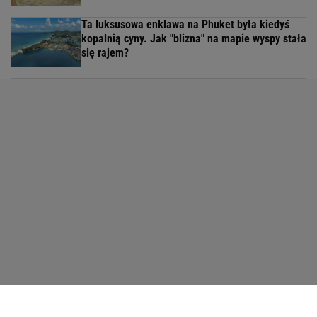
Ta luksusowa enklawa na Phuket była kiedyś
kopalnią cyny. Jak "blizna" na mapie wyspy stała
się rajem?