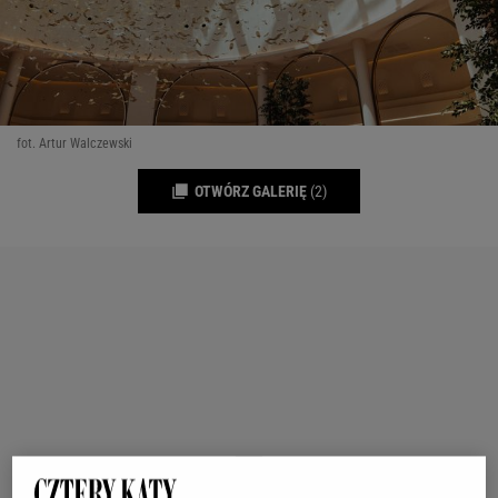
fot. Artur Walczewski
OTWÓRZ GALERIĘ
(2)