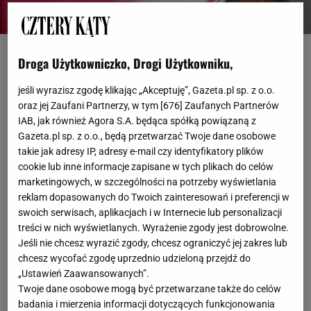
Fot. Shutterstock/Anton27
Droga Użytkowniczko, Drogi Użytkowniku,
OTWÓRZ GALERIĘ
(3)
jeśli wyrazisz zgodę klikając „Akceptuję”, Gazeta.pl sp. z o.o.
oraz jej Zaufani Partnerzy, w tym [
676
] Zaufanych Partnerów
Rozważasz gramofon w domu? Dzielę się swoimi
IAB, jak również Agora S.A. będąca spółką powiązaną z
doświadczeniami: zalety analogowego brzmienia,
Gazeta.pl sp. z o.o., będą przetwarzać Twoje dane osobowe
rytuał słuchania winyli, oraz wady jak konserwacja i
takie jak adresy IP, adresy e-mail czy identyfikatory plików
cookie lub inne informacje zapisane w tych plikach do celów
uszkodzenia płyt.
Sprawdź, czy warto mieć
marketingowych, w szczególności na potrzeby wyświetlania
gramofon
— z perspektywy melomana.
reklam dopasowanych do Twoich zainteresowań i preferencji w
swoich serwisach, aplikacjach i w Internecie lub personalizacji
Moda na gramofony – czy to tylko trend?
treści w nich wyświetlanych. Wyrażenie zgody jest dobrowolne.
Jeśli nie chcesz wyrazić zgody, chcesz ograniczyć jej zakres lub
chcesz wycofać zgodę uprzednio udzieloną przejdź do
Słyszałem, że
gramofony wracają do łask i stały się
„Ustawień Zaawansowanych”.
modne
. Trudno się dziwić – wyglądają świetnie i
Twoje dane osobowe mogą być przetwarzane także do celów
nadają wnętrzu niepowtarzalnego charakteru.
badania i mierzenia informacji dotyczących funkcjonowania