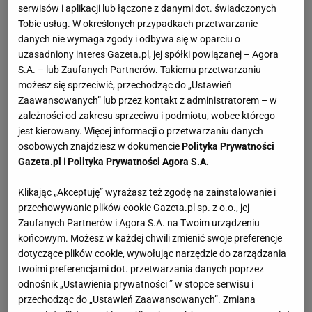
serwisów i aplikacji lub łączone z danymi dot. świadczonych
Tobie usług. W określonych przypadkach przetwarzanie
Znam jednak kilka osób, które mają
gramofony nie z
danych nie wymaga zgody i odbywa się w oparciu o
powodu mody, ale z pasji do muzyki
.
uzasadniony interes Gazeta.pl, jej spółki powiązanej – Agora
S.A. – lub Zaufanych Partnerów. Takiemu przetwarzaniu
Mój przyjaciel ma stary sprzęt, który sam
możesz się sprzeciwić, przechodząc do „Ustawień
odrestaurował, a mój teść – nowoczesny, drogi
Zaawansowanych” lub przez kontakt z administratorem – w
zależności od zakresu sprzeciwu i podmiotu, wobec którego
model. Żaden z nas nie zdecydował się na zakup
jest kierowany. Więcej informacji o przetwarzaniu danych
przez trendy, tylko kierowała nami chęć
słuchania
osobowych znajdziesz w dokumencie
Polityka Prywatności
muzyki w wyjątkowy sposób i możliwość
Gazeta.pl
i
Polityka Prywatności Agora S.A.
odtwarzania winyli
, które kolekcjonujemy.
Klikając „Akceptuję” wyrażasz też zgodę na zainstalowanie i
przechowywanie plików cookie Gazeta.pl sp. z o.o., jej
Zaufanych Partnerów i Agora S.A. na Twoim urządzeniu
końcowym. Możesz w każdej chwili zmienić swoje preferencje
dotyczące plików cookie, wywołując narzędzie do zarządzania
twoimi preferencjami dot. przetwarzania danych poprzez
odnośnik „Ustawienia prywatności ” w stopce serwisu i
przechodząc do „Ustawień Zaawansowanych”. Zmiana