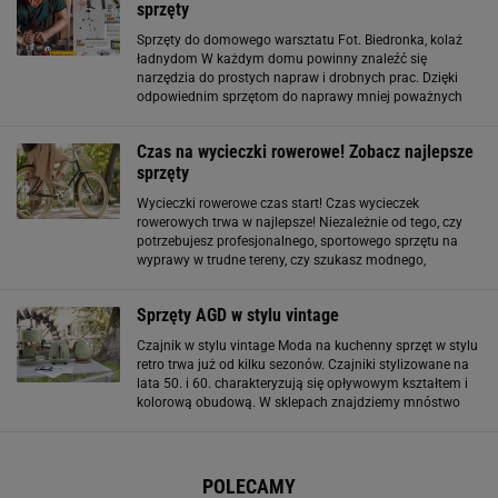
sprzęty
Sprzęty do domowego warsztatu Fot. Biedronka, kolaż
ładnydom W każdym domu powinny znaleźć się
narzędzia do prostych napraw i drobnych prac. Dzięki
odpowiednim sprzętom do naprawy mniej poważnych
domowych usterek nie trzeba od razu wzywać
fachowca! Niektóre prace remontowe również
Czas na wycieczki rowerowe! Zobacz najlepsze
wykonujemy
sprzęty
Wycieczki rowerowe czas start! Czas wycieczek
rowerowych trwa w najlepsze! Niezależnie od tego, czy
potrzebujesz profesjonalnego, sportowego sprzętu na
wyprawy w trudne tereny, czy szukasz modnego,
miejskiego modelu na krótkie przejażdżki w naszym
przeglądzie każdy znajdzie
Sprzęty AGD w stylu vintage
Czajnik w stylu vintage Moda na kuchenny sprzęt w stylu
retro trwa już od kilku sezonów. Czajniki stylizowane na
lata 50. i 60. charakteryzują się opływowym kształtem i
kolorową obudową. W sklepach znajdziemy mnóstwo
modeli, między innymi: amarantowe, miętowe, żółte,
pastelowo różowe, błękitne
POLECAMY