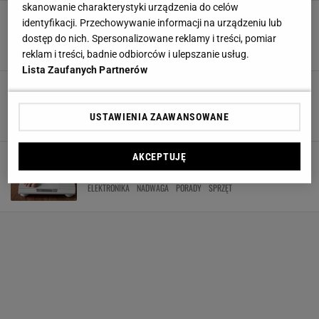
skanowanie charakterystyki urządzenia do celów
Zadbaj o swoje ciało z marką Therabody!
identyfikacji. Przechowywanie informacji na urządzeniu lub
Maska do pielęgnacji skóry LED to HIT
dostęp do nich. Spersonalizowane reklamy i treści, pomiar
AKCESORIA
PIELĘGNACJA
SPRZĘT
WYPOSAŻENIE
reklam i treści, badnie odbiorców i ulepszanie usług.
Lista Zaufanych Partnerów
Smartfony z najlepszym aparatem. Jeden z
naszych top 10 ma Marcin Tyszka
INTELIGENTNY DOM
NOWE TECHNOLOGIE
SMARTFONY
SPRZĘT
USTAWIENIA ZAAWANSOWANE
Wagi łazienkowe - na co warto zwrócić uwagę
AKCEPTUJĘ
przy ich wyborze?
ELEKTRONIKA
NADWAGA
PORADY
SPRZĘT