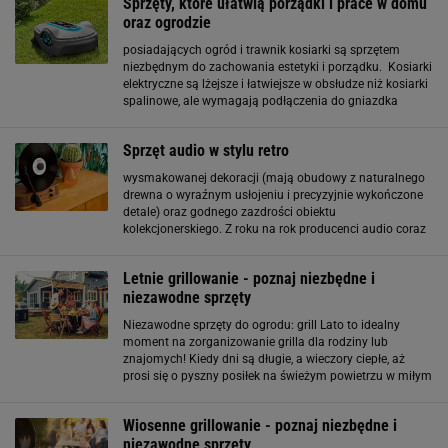
Sprzęty, które ułatwią porządki i prace w domu
oraz ogrodzie
posiadających ogród i trawnik kosiarki są sprzętem
niezbędnym do zachowania estetyki i porządku. Kosiarki
elektryczne są lżejsze i łatwiejsze w obsłudze niż kosiarki
spalinowe, ale wymagają podłączenia do gniazdka
elektrycznego. Ich niski koszt zakupu i niski poziom
hałasu to ich główne zalety. Niestety
Sprzęt audio w stylu retro
wysmakowanej dekoracji (mają obudowy z naturalnego
drewna o wyraźnym usłojeniu i precyzyjnie wykończone
detale) oraz godnego zazdrości obiektu
kolekcjonerskiego. Z roku na rok producenci audio coraz
chętniej inspirują się dawną epoką, a projektanci chętnie
wstawiają sprzęt vintage do urządzanych
Letnie grillowanie - poznaj niezbędne i
niezawodne sprzęty
Niezawodne sprzęty do ogrodu: grill Lato to idealny
moment na zorganizowanie grilla dla rodziny lub
znajomych! Kiedy dni są długie, a wieczory ciepłe, aż
prosi się o pyszny posiłek na świeżym powietrzu w miłym
towarzystwie. Jakie sprzęty sprawdzą się najlepiej?
Wszystko zależy od twoich preferencji
Wiosenne grillowanie - poznaj niezbędne i
niezawodne sprzęty