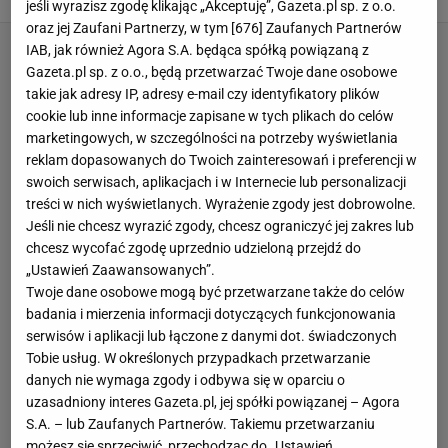
jeśli wyrazisz zgodę klikając „Akceptuję”, Gazeta.pl sp. z o.o.
oraz jej Zaufani Partnerzy, w tym [
676
] Zaufanych Partnerów
IAB, jak również Agora S.A. będąca spółką powiązaną z
Gazeta.pl sp. z o.o., będą przetwarzać Twoje dane osobowe
takie jak adresy IP, adresy e-mail czy identyfikatory plików
cookie lub inne informacje zapisane w tych plikach do celów
marketingowych, w szczególności na potrzeby wyświetlania
reklam dopasowanych do Twoich zainteresowań i preferencji w
swoich serwisach, aplikacjach i w Internecie lub personalizacji
treści w nich wyświetlanych. Wyrażenie zgody jest dobrowolne.
Jeśli nie chcesz wyrazić zgody, chcesz ograniczyć jej zakres lub
chcesz wycofać zgodę uprzednio udzieloną przejdź do
„Ustawień Zaawansowanych”.
Twoje dane osobowe mogą być przetwarzane także do celów
badania i mierzenia informacji dotyczących funkcjonowania
serwisów i aplikacji lub łączone z danymi dot. świadczonych
Tobie usług. W określonych przypadkach przetwarzanie
danych nie wymaga zgody i odbywa się w oparciu o
uzasadniony interes Gazeta.pl, jej spółki powiązanej – Agora
S.A. – lub Zaufanych Partnerów. Takiemu przetwarzaniu
możesz się sprzeciwić, przechodząc do „Ustawień