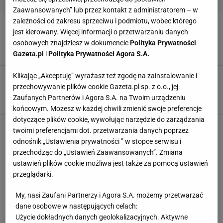
Zaawansowanych” lub przez kontakt z administratorem – w
zależności od zakresu sprzeciwu i podmiotu, wobec którego
Dzięki tym sprytnym narzędziom praca w
ogrodzie będzie przyjemnością! Robot koszący
jest kierowany. Więcej informacji o przetwarzaniu danych
to must have
osobowych znajdziesz w dokumencie
Polityka Prywatności
DOM
OGRODNICTWO
OGRÓD
PRACA W OGRODZIE
Gazeta.pl
i
Polityka Prywatności Agora S.A.
Klikając „Akceptuję” wyrażasz też zgodę na zainstalowanie i
Z tymi wędkami ryby będą łowić się same!
Superlekkie i elastyczne. A ceny? Świetne
przechowywanie plików cookie Gazeta.pl sp. z o.o., jej
DECATHLON
RYBY
SPRZĘT
WĘDKARSTWO
Zaufanych Partnerów i Agora S.A. na Twoim urządzeniu
końcowym. Możesz w każdej chwili zmienić swoje preferencje
dotyczące plików cookie, wywołując narzędzie do zarządzania
Zbliża się komunia, a ty nie masz prezentu? Te
twoimi preferencjami dot. przetwarzania danych poprzez
konsole będą strzałem w dziesiątkę! W
odnośnik „Ustawienia prywatności ” w stopce serwisu i
zestawie gry
przechodząc do „Ustawień Zaawansowanych”. Zmiana
ELEKTRONIKA
EMPIK
SPRZĘT
ustawień plików cookie możliwa jest także za pomocą ustawień
przeglądarki.
TOP 6 sprzętów, które ucieszą każdego
gamera! Podświetlenie RGB to tylko jedna z
My, nasi Zaufani Partnerzy i Agora S.A. możemy przetwarzać
opcji
dane osobowe w następujących celach:
ELEKTRONIKA
KOMPUTERY
SPRZĘT
Użycie dokładnych danych geolokalizacyjnych. Aktywne