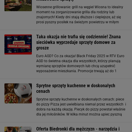
Wiosenne grillowanie: grill na węgiel Wiosna to idealny
moment na zorganizowanie grilla dla rodziny lub
znajomych! Kiedy dni stają dłuższe i cieplejsze, aż się
prosi pyszny posiłek na świeżym powietrzu w miłym
towarzystwie. Jakie sprzęty sprawdzą się najlepiej?
Wszystko zależy od twoich preferencji
Taka okazja nie trafia się codziennie! Znana
sieciówka wyprzedaje sprzęty domowe za
grosze
Euro AGD? Co za okazja! Black Friday 2025 w RTV Euro
AGD to świetna okazja dla wszystkich, którzy planują
wymianę sprzętów domowych lub chcą uzupełnić
wyposażenie mieszkania. Promocje trwają aż do 1
grudnia 2025 r., a niektóre zniżki sięgają nawet 50% na
wybrane produkty. Dodatkowo dostępne są raty 0
Sprytne sprzęty kuchenne w doskonałych
cenach
Sprytne sprzęty kuchenne w doskonałych cenach: piece
do pizzy Pizza jest uwielbiana niemal przez wszystkich i
dobra na każdą okazję. Piecyk do pizzy powstał właśnie
dla jej miłośników. W kilka minut można upiec pyszną
pizzę, taką jak we włoskiej pizzerii! Z wyglądu maszyna
do pizzy przypomina duży
Oferta Biedronki dla mężczyzn - narzędzia i