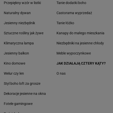
Przepiękny wzór w listki
Tanie dodatki boho
Naturalny dywan
Castorama wyprzedaż
Jesienny niezbędnik
Tanie łóżko
Sztuczne rośliny jak żywe
Kanapy do małego mieszkania
Klimatyczna lampa
Niezbędniki na jesienne chłody
Jesienny balkon
Meble wypoczynkowe
Kino domowe
JAK DZIAŁAJĄ CZTERY KĄTY?
Welur czy len
O nas
Styl boho loft za grosze
Dekoracje jesienne na okna
Fotele gamingowe