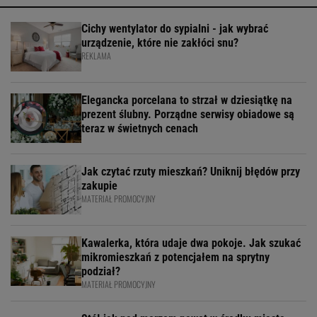
Cichy wentylator do sypialni - jak wybrać
urządzenie, które nie zakłóci snu?
REKLAMA
Elegancka porcelana to strzał w dziesiątkę na
prezent ślubny. Porządne serwisy obiadowe są
teraz w świetnych cenach
Jak czytać rzuty mieszkań? Uniknij błędów przy
zakupie
MATERIAŁ PROMOCYJNY
Kawalerka, która udaje dwa pokoje. Jak szukać
mikromieszkań z potencjałem na sprytny
podział?
MATERIAŁ PROMOCYJNY