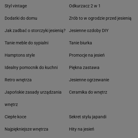
Styl vintage
Odkurzacz 2 w 1
Dodatki do domu
Zrób to w ogrodzie przed jesienią
Jak zadbać o storczyki jesienią?
Jesienne ozdoby DIY
Tanie meble do sypialni
Tanie biurka
Hamptons style
Promocje na jesień
Idealny pomocnik do kuchni
Piękna zastawa
Retro wnętrza
Jesienne ogrzewanie
Japońskie zasady urządzania
Ceramika do wnętrz
wnętrz
Ciepłe koce
Sekret stylu japandi
Najpiękniejsze wnętrza
Hity na jesień