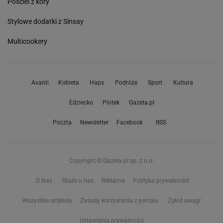
Pościel z kory
Stylowe dodatki z Sinsay
Multicookery
Avanti
Kobieta
Haps
Podróże
Sport
Kultura
Edziecko
Plotek
Gazeta.pl
Poczta
Newsletter
Facebook
RSS
Copyright © Gazeta.pl sp. z o.o.
O Nas
Staże u nas
Reklama
Polityka prywatności
Wszystkie artykuły
Zasady korzystania z portalu
Zgłoś uwagi
Ustawienia prywatności