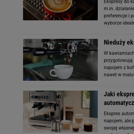
Ekspresy do ka
m.in. działani
preferencje i
wyborze idealn
Nieduży ek
W kawiarniach
przygotowują
napojem z kof
nawet w malut
Jaki ekspr
automatycz
Ekspres automa
napojem, ale p
swojej własne