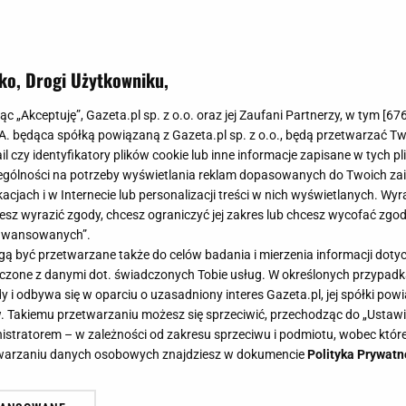
ko, Drogi Użytkowniku,
jąc „Akceptuję”, Gazeta.pl sp. z o.o. oraz jej Zaufani Partnerzy, w tym [
67
.A. będąca spółką powiązaną z Gazeta.pl sp. z o.o., będą przetwarzać T
ail czy identyfikatory plików cookie lub inne informacje zapisane w tych p
gólności na potrzeby wyświetlania reklam dopasowanych do Twoich zain
acjach i w Internecie lub personalizacji treści w nich wyświetlanych. Wyr
cesz wyrazić zgody, chcesz ograniczyć jej zakres lub chcesz wycofać zgo
aawansowanych”.
 być przetwarzane także do celów badania i mierzenia informacji dot
 łączone z danymi dot. świadczonych Tobie usług. W określonych przypad
i odbywa się w oparciu o uzasadniony interes Gazeta.pl, jej spółki powi
. Takiemu przetwarzaniu możesz się sprzeciwić, przechodząc do „Ust
nistratorem – w zależności od zakresu sprzeciwu i podmiotu, wobec które
etwarzaniu danych osobowych znajdziesz w dokumencie
Polityka Prywatn