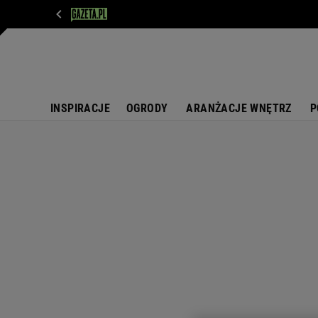
WIADOMOŚCI
NEXT
SPORT
PLOTEK
D
INSPIRACJE
OGRODY
ARANŻACJE WNĘTRZ
P