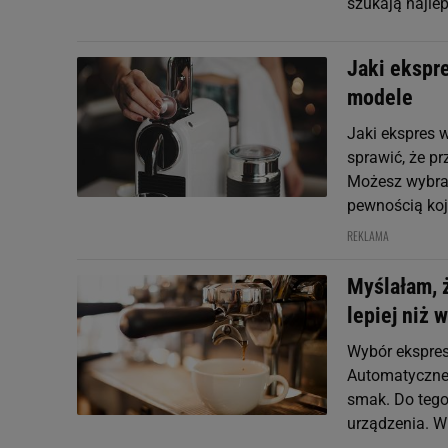
szukają najle
Jaki ekspr
modele
Jaki ekspres w
sprawić, że p
Możesz wybrać
pewnością koj
REKLAMA
Myślałam, ż
lepiej niż 
Wybór ekspresu
Automatyczne, 
smak. Do tego
urządzenia. W