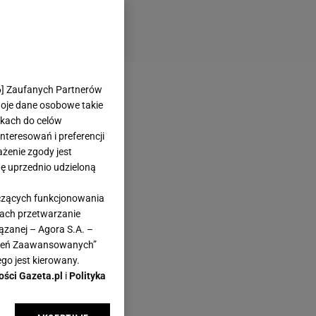
6
] Zaufanych Partnerów
woje dane osobowe takie
likach do celów
teresowań i preferencji
ażenie zgody jest
dę uprzednio udzieloną
yczących funkcjonowania
kach przetwarzanie
ązanej – Agora S.A. –
awień Zaawansowanych”
go jest kierowany.
ości Gazeta.pl
i
Polityka