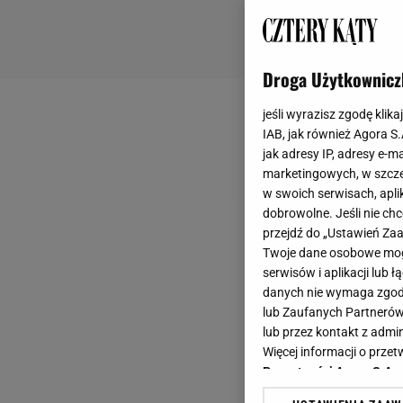
Droga Użytkownicz
jeśli wyrazisz zgodę klika
IAB, jak również Agora S
jak adresy IP, adresy e-m
marketingowych, w szcze
w swoich serwisach, aplik
dobrowolne. Jeśli nie ch
przejdź do „Ustawień Z
Twoje dane osobowe mogą
serwisów i aplikacji lub
danych nie wymaga zgody 
lub Zaufanych Partnerów
lub przez kontakt z admi
Więcej informacji o prz
Prywatności Agora S.A.