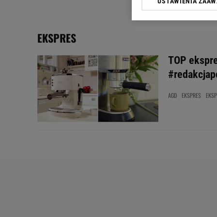
USTAWIENIA ZAA
Klikając „Akceptuję” wyra
Zaufanych Partnerów i A
dotyczące plików cookie,
EKSPRES
odnośnik „Ustawienia pr
plików cookie możliwa je
TOP ekspres
My, nasi Zaufani Partne
#redakcjap
Użycie dokładnych danych
Przechowywanie informacji
AGD
EKSPRES
EKSP
badnie odbiorców i uleps