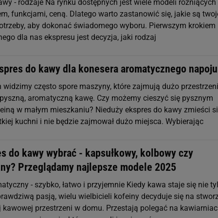
wy - rodzaje Na rynku dostępnych jest wiele modeli różniących 
em, funkcjami, ceną. Dlatego warto zastanowić się, jakie są twoj
 potrzeby, aby dokonać świadomego wyboru. Pierwszym krokiem 
ego dla nas ekspresu jest decyzja, jaki rodzaj
spres do kawy dla konesera aromatycznego napoju
 widzimy często spore maszyny, które zajmują dużo przestrzeni,
 pyszną, aromatyczną kawę. Czy możemy cieszyć się pysznym
einą w małym mieszkaniu? Nieduży ekspres do kawy zmieści s
kiej kuchni i nie będzie zajmował dużo miejsca. Wybierając
es do kawy wybrać - kapsułkowy, kolbowy czy
ny? Przeglądamy najlepsze modele 2025
tyczny - szybko, łatwo i przyjemnie Kiedy kawa staje się nie ty
rawdziwą pasją, wielu wielbicieli kofeiny decyduje się na stwor
j kawowej przestrzeni w domu. Przestają polegać na kawiarniac