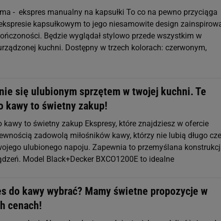
sima - ekspres manualny na kapsułki To co na pewno przyciąga
kspresie kapsułkowym to jego niesamowite design zainspirow
ończoności. Będzie wyglądał stylowo przede wszystkim w
rządzonej kuchni. Dostępny w trzech kolorach: czerwonym,
nie się ulubionym sprzętem w twojej kuchni. Te
o kawy to świetny zakup!
 kawy to świetny zakup Ekspresy, które znajdziesz w ofercie
pewnością zadowolą miłośników kawy, którzy nie lubią długo cz
swojego ulubionego napoju. Zapewnia to przemyślana konstrukcj
ądzeń. Model Black+Decker BXCO1200E to idealne
es do kawy wybrać? Mamy świetne propozycje w
h cenach!