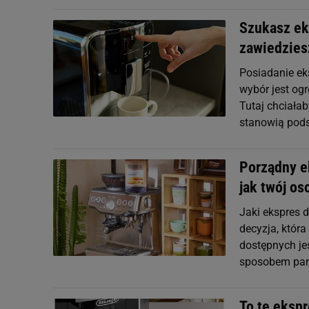
Szukasz ek
zawiedzies
Posiadanie ek
wybór jest og
Tutaj chciała
stanowią pods
Porządny e
jak twój os
Jaki ekspres 
decyzja, któr
dostępnych jes
sposobem parz
To te ekspr