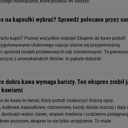
pszego rozwiązania, które pozwoli im cieszyć
es na kapsułki wybrać? Sprawdź polecane przez na
arto kupić? Poznaj wszystkie rodzaje! Ekspres do kawy potrafi
rzygotowywanie ulubionego napoju stanie się przyjemnością.
 spośród modeli przelewowych lub ciśnieniowych. Te pierwsze
arzysz z amerykańskich filmów: to pękate dzbanki
e dobra kawa wymaga baristy. Ten ekspres zrobił j
w kawiarni
 do kawy to temat, który potrafi zaskoczyć ilością opcji.
kolbowe, kapsułkowe, ciśnieniowe, każdy działa inaczej i daje 
 dochodzi wybór ziaren, stopień mielenia i codzienna pielęgnac
brew pozorom, ekspres to nie tylko urządzenie. To małe