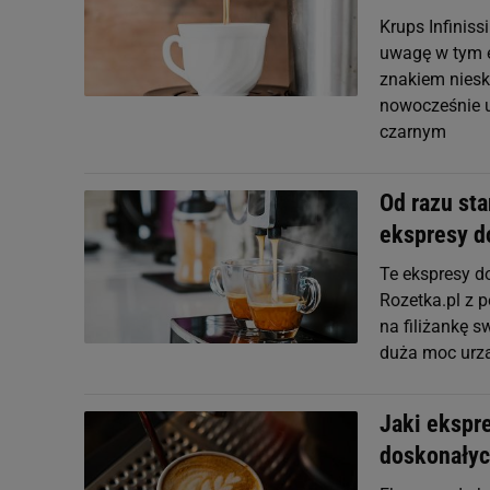
Krups Infinis
uwagę w tym e
znakiem niesk
nowocześnie u
czarnym
Od razu sta
ekspresy d
Te ekspresy do
Rozetka.pl z 
na filiżankę 
duża moc urz
Jaki ekspr
doskonałyc