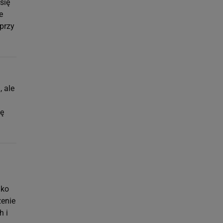
się
e
przy
 ale
ię
lko
zenie
h i