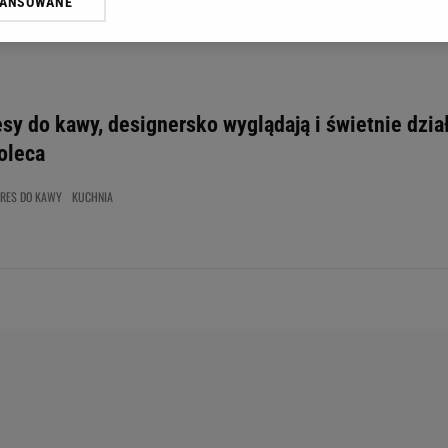
WANSOWANE
żasz też zgodę na zainstalowanie i przechowywanie plików cookie Gazeta.p
gora S.A. na Twoim urządzeniu końcowym. Możesz w każdej chwili zmien
 wywołując narzędzie do zarządzania twoimi preferencjami dot. przetw
ywatności ” w stopce serwisu i przechodząc do „Ustawień Zaawansowan
st także za pomocą ustawień przeglądarki.
y do kawy, designersko wyglądają i świetnie dział
rzy i Agora S.A. możemy przetwarzać dane osobowe w następujących cel
oleca
 geolokalizacyjnych. Aktywne skanowanie charakterystyki urządzenia do
 na urządzeniu lub dostęp do nich. Spersonalizowane reklamy i treści, p
RES DO KAWY
KUCHNIA
zanie usług.
Lista Zaufanych Partnerów