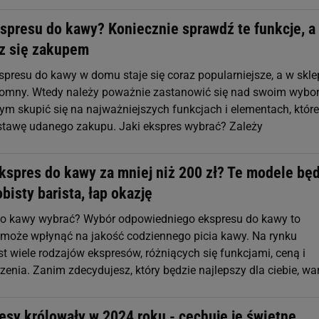
spresu do kawy? Koniecznie sprawdź te funkcje, a
z się zakupem
spresu do kawy w domu staje się coraz popularniejsze, a w skl
romny. Wtedy należy poważnie zastanowić się nad swoim wybo
bym skupić się na najważniejszych funkcjach i elementach, które
tawę udanego zakupu. Jaki ekspres wybrać? Zależy
kspres do kawy za mniej niż 200 zł? Te modele bę
obisty barista, łap okazję
do kawy wybrać? Wybór odpowiedniego ekspresu do kawy to
a może wpłynąć na jakość codziennego picia kawy. Na rynku
t wiele rodzajów ekspresów, różniących się funkcjami, ceną i
enia. Zanim zdecydujesz, który będzie najlepszy dla ciebie, wa
esy królowały w 2024 roku - cechuje je świetne