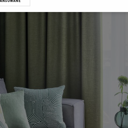
WANSOWANE
żasz też zgodę na zainstalowanie i przechowywanie plików cookie Gazeta.p
gora S.A. na Twoim urządzeniu końcowym. Możesz w każdej chwili zmien
 wywołując narzędzie do zarządzania twoimi preferencjami dot. przetw
ywatności ” w stopce serwisu i przechodząc do „Ustawień Zaawansowan
st także za pomocą ustawień przeglądarki.
rzy i Agora S.A. możemy przetwarzać dane osobowe w następujących cel
 geolokalizacyjnych. Aktywne skanowanie charakterystyki urządzenia do
 na urządzeniu lub dostęp do nich. Spersonalizowane reklamy i treści, p
zanie usług.
Lista Zaufanych Partnerów