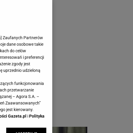
6
] Zaufanych Partnerów
woje dane osobowe takie
likach do celów
teresowań i preferencji
ażenie zgody jest
dę uprzednio udzieloną
emy czuć ciepło,
yczących funkcjonowania
ć wygląd wnętrza i
kach przetwarzanie
się tym zająć - w
ązanej – Agora S.A. –
awień Zaawansowanych”
ony na wymiar i
go jest kierowany.
ości Gazeta.pl
i
Polityka