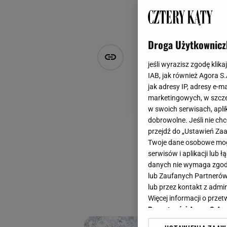
Droga Użytkownicz
Idealne zas
jeśli wyrazisz zgodę klika
Zaciemniają
IAB, jak również Agora S
jak adresy IP, adresy e-m
marketingowych, w szcze
Anna Chlebus
w swoich serwisach, aplik
2 stycznia 2026, 17:58
dobrowolne. Jeśli nie ch
przejdź do „Ustawień Z
Zimą dom staje się
Twoje dane osobowe mogą
spokój i komfort. 
serwisów i aplikacji lub
nadać mu przytulno
danych nie wymaga zgody 
lub Zaufanych Partnerów
internetowym sklep
lub przez kontakt z admi
-10% na te gotowe
Więcej informacji o prz
Prywatności Agora S.A.