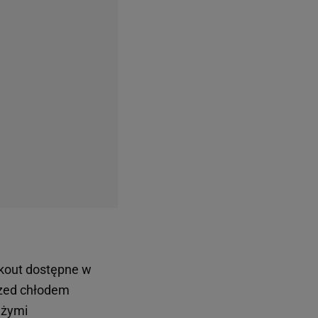
kout dostępne w
przed chłodem
użymi