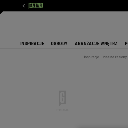
WIADOMOŚCI
NEXT
SPORT
PLOTEK
D
INSPIRACJE
OGRODY
ARANŻACJE WNĘTRZ
P
inspiracje
Idealne zasłony 