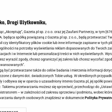
ko, Drogi Użytkowniku,
łony na zimę? Grube, welurowe i...
jąc „Akceptuję”, Gazeta.pl sp. z o.o. oraz jej Zaufani Partnerzy, w tym [
67
ce! Sprawdź, jak to działa
.A. będąca spółką powiązaną z Gazeta.pl sp. z o.o., będą przetwarzać T
ail czy identyfikatory plików cookie lub inne informacje zapisane w tych p
gólności na potrzeby wyświetlania reklam dopasowanych do Twoich zain
acjach i w Internecie lub personalizacji treści w nich wyświetlanych. Wyr
cesz wyrazić zgody, chcesz ograniczyć jej zakres lub chcesz wycofać zgo
aawansowanych”.
 naszą bezpieczną przystanią - miejscem, w którym chc
 być przetwarzane także do celów badania i mierzenia informacji dot
Odpowiednio dobrane zasłony potrafią nie tylko odmieni
 łączone z danymi dot. świadczonych Tobie usług. W określonych przypad
ści, ale i pomóc utrzymać ciepło. To dobry moment, by 
i odbywa się w oparciu o uzasadniony interes Gazeta.pl, jej spółki powi
. Takiemu przetwarzaniu możesz się sprzeciwić, przechodząc do „Ust
ie Dekoria trwa właśnie wyprzedaż -20% zniżki na zasł
nistratorem – w zależności od zakresu sprzeciwu i podmiotu, wobec które
.
etwarzaniu danych osobowych znajdziesz w dokumencie
Polityka Prywatn