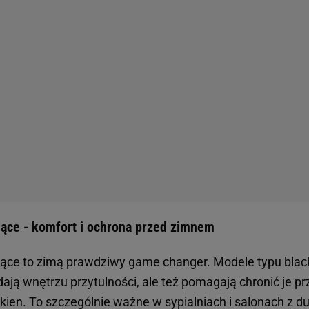
jące - komfort i ochrona przed zimnem
jące to zimą prawdziwy game changer. Modele typu blac
odają wnętrzu przytulności, ale też pomagają chronić je 
ien. To szczególnie ważne w sypialniach i salonach z d