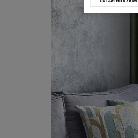
USTAWIENIA ZAA
Klikając „Akceptuję” wyra
Zaufanych Partnerów i A
dotyczące plików cookie,
odnośnik „Ustawienia pr
plików cookie możliwa je
My, nasi Zaufani Partne
Użycie dokładnych danych
Przechowywanie informacji
badnie odbiorców i uleps