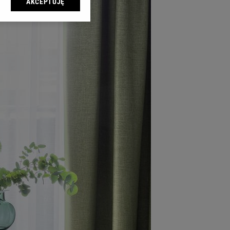
AKCEPTUJĘ
l sp. z o.o., jej
ić swoje preferencje
arzania danych poprzez
ych”. Zmiana ustawień
ach:
 celów identyfikacji.
omiar reklam i treści,