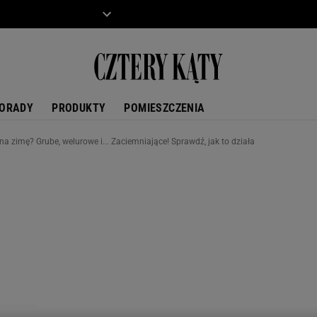
ZIECKO
MOTO
ORADY
PRODUKTY
POMIESZCZENIA
na zimę? Grube, welurowe i... Zaciemniające! Sprawdź, jak to działa