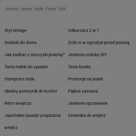
Jakub Nanowski dla Szydlik Wnętrza
Czytaj również: Beżowozłoty raj Klaudii El Dursi.
Zaglądamy do luksusowego mieszkania celebrytki
Anna Chlebus
Dziękujemy za przeczytanie
Krzesło
Selsey
Stolik
Fotele
Stół
Styl vintage
Odkurzacz 2 w 1
Dodatki do domu
Zrób to w ogrodzie przed jesienią