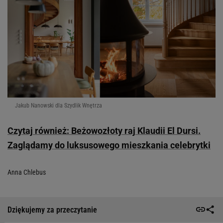
W naszych rękach było opracowanie projektu
po najmniejszy detal, jak frezy tralek czy
pochwytu poręczy. Inspirację stanowiły
istniejące w innej części budynku oryginalne
schody, a także materiały historyczne
dotyczące 170-letniego aktualnie pałacu.