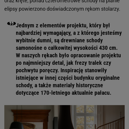
Jakub Nanowski dla Szydlik Wnętrza
Kolejnym etapem było zaprojektowanie
indywidualnych elementów wyposażenia. Barek stał
się punktem wyjścia dla całej linii mebli do
przechowywania w salonie, natomiast biblioteka
oraz kręte, ponad czterometrowe schody na planie
elipsy powierzono doświadczonym rękom stolarzy.
Jednym z elementów projektu, który był
najbardziej wymagający, a z którego jesteśmy
wybitnie dumni, są drewniane schody
samonośne o całkowitej wysokości 430 cm.