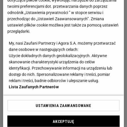
dotyczące plików cookie, wywołując narzędzie do zarządzania
twoimi preferencjami dot. przetwarzania danych poprzez
odnośnik „Ustawienia prywatności ” w stopce serwisu i
przechodząc do „Ustawień Zaawansowanych”. Zmiana
ustawień plików cookie możliwa jest także za pomocą ustawień
Harmonia zamiast monumentalności. Tak powstaje
przeglądarki.
przytulny pałacowy klimat
My, nasi Zaufani Partnerzy i Agora S.A. możemy przetwarzać
dane osobowe w następujących celach:
Pierwsze spotkanie z inwestorami często wyznacza
Użycie dokładnych danych geolokalizacyjnych. Aktywne
kierunek całego projektu. W tym przypadku
skanowanie charakterystyki urządzenia do celów
kluczowe były emocje - spokój, ciepło i harmonia,
identyfikacji. Przechowywanie informacji na urządzeniu lub
które stały się fundamentem aranżacji przestrzeni
dostęp do nich. Spersonalizowane reklamy i treści, pomiar
reklam i treści, badnie odbiorców i ulepszanie usług.
mieszkalnej pałacu z połowy XIX wieku w Podolu
Lista Zaufanych Partnerów
Wielkim. Do dyspozycji był metraż iście pałacowy -
aż 205 metrów kwadratowych. Choć takie
USTAWIENIA ZAAWANSOWANE
królewskie wnętrza kojarzą się zwykle z
monumentalnością, tutaj postawiono na zupełnie
AKCEPTUJĘ
inne podejście.