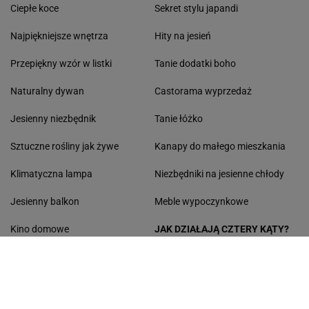
Jak zadbać o storczyki jesienią?
Jesienne ozdoby DIY
Tanie meble do sypialni
Tanie biurka
Hamptons style
Promocje na jesień
Idealny pomocnik do kuchni
Piękna zastawa
Retro wnętrza
Jesienne ogrzewanie
Japońskie zasady urządzania
Ceramika do wnętrz
wnętrz
Ciepłe koce
Sekret stylu japandi
Najpiękniejsze wnętrza
Hity na jesień
Przepiękny wzór w listki
Tanie dodatki boho
Naturalny dywan
Castorama wyprzedaż