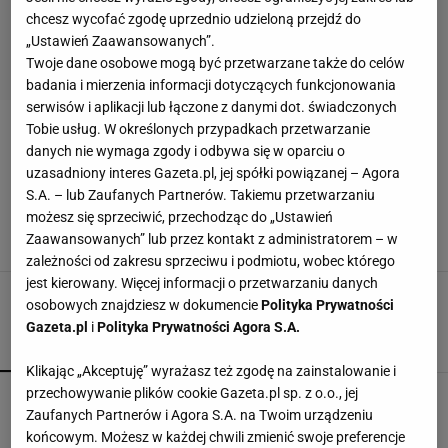
chcesz wycofać zgodę uprzednio udzieloną przejdź do
„Ustawień Zaawansowanych”.
Twoje dane osobowe mogą być przetwarzane także do celów
badania i mierzenia informacji dotyczących funkcjonowania
serwisów i aplikacji lub łączone z danymi dot. świadczonych
Tobie usług. W określonych przypadkach przetwarzanie
LAMPION LATARNIA
danych nie wymaga zgody i odbywa się w oparciu o
uzasadniony interes Gazeta.pl, jej spółki powiązanej – Agora
Balkon jak z tablicy Pinteresta. Te lampiony
S.A. – lub Zaufanych Partnerów. Takiemu przetwarzaniu
zrobią klimat jak z bajki
możesz się sprzeciwić, przechodząc do „Ustawień
LAMPA SOLARNA
LAMPION
LAMPION LATARNIA
Zaawansowanych” lub przez kontakt z administratorem – w
LAMPIONY OGRODOWE
zależności od zakresu sprzeciwu i podmiotu, wobec którego
jest kierowany. Więcej informacji o przetwarzaniu danych
osobowych znajdziesz w dokumencie
Polityka Prywatności
Gazeta.pl
i
Polityka Prywatności Agora S.A.
POPULARNE
NAJNOWSZE
Klikając „Akceptuję” wyrażasz też zgodę na zainstalowanie i
przechowywanie plików cookie Gazeta.pl sp. z o.o., jej
Vintage gramofony wracają do łask. Polacy na
Zaufanych Partnerów i Agora S.A. na Twoim urządzeniu
nowo pokochali vinyle
końcowym. Możesz w każdej chwili zmienić swoje preferencje