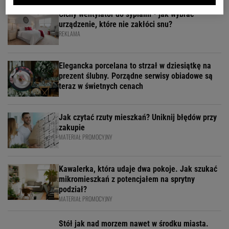
Cichy wentylator do sypialni - jak wybrać
urządzenie, które nie zakłóci snu?
REKLAMA
Elegancka porcelana to strzał w dziesiątkę na
prezent ślubny. Porządne serwisy obiadowe są
teraz w świetnych cenach
Jak czytać rzuty mieszkań? Uniknij błędów przy
zakupie
MATERIAŁ PROMOCYJNY
Kawalerka, która udaje dwa pokoje. Jak szukać
mikromieszkań z potencjałem na sprytny
podział?
MATERIAŁ PROMOCYJNY
Stół jak nad morzem nawet w środku miasta.