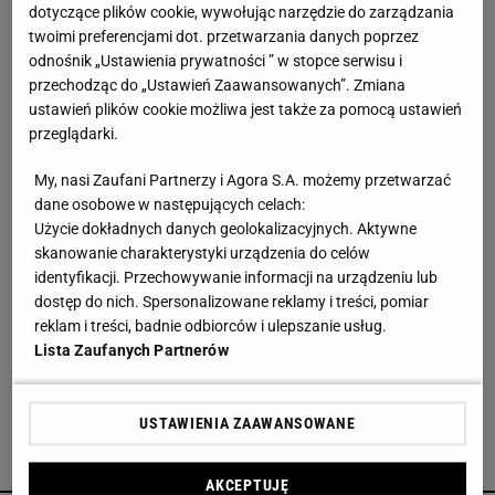
dotyczące plików cookie, wywołując narzędzie do zarządzania
twoimi preferencjami dot. przetwarzania danych poprzez
Kochały je nasze babcie. Garnki żeliwne są
niezastąpione w letniej i jesiennej kuchni
odnośnik „Ustawienia prywatności ” w stopce serwisu i
przechodząc do „Ustawień Zaawansowanych”. Zmiana
ustawień plików cookie możliwa jest także za pomocą ustawień
Wróciła do prowadzenia samochodu po 12-
przeglądarki.
letniej przerwie. Mówi, co pomogło jej
przełamać strach
My, nasi Zaufani Partnerzy i Agora S.A. możemy przetwarzać
MATERIAŁ PROMOCYJNY
dane osobowe w następujących celach:
Użycie dokładnych danych geolokalizacyjnych. Aktywne
Te dywany są porządne jak za dawnych lato.
skanowanie charakterystyki urządzenia do celów
Piękne wzory, a ceny? Nawet mniej niż 50 zł
identyfikacji. Przechowywanie informacji na urządzeniu lub
dostęp do nich. Spersonalizowane reklamy i treści, pomiar
reklam i treści, badnie odbiorców i ulepszanie usług.
Ta luksusowa enklawa na Phuket była kiedyś
Lista Zaufanych Partnerów
kopalnią cyny. Jak "blizna" na mapie wyspy stała
się rajem?
USTAWIENIA ZAAWANSOWANE
POLECAMY
AKCEPTUJĘ