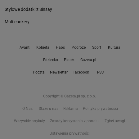
Stylowe dodatki z Sinsay
Multicookery
Avanti
Kobieta
Haps
Podróże
Sport
Kultura
Edziecko
Plotek
Gazeta.pl
Poczta
Newsletter
Facebook
RSS
Copyright © Gazeta.pl sp. z o.o.
O Nas
Staże u nas
Reklama
Polityka prywatności
Wszystkie artykuły
Zasady korzystania z portalu
Zgłoś uwagi
Ustawienia prywatności