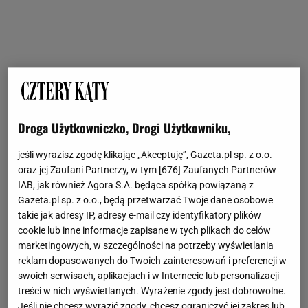
Droga Użytkowniczko, Drogi Użytkowniku,
jeśli wyrazisz zgodę klikając „Akceptuję”, Gazeta.pl sp. z o.o.
oraz jej Zaufani Partnerzy, w tym [
676
] Zaufanych Partnerów
IAB, jak również Agora S.A. będąca spółką powiązaną z
Gazeta.pl sp. z o.o., będą przetwarzać Twoje dane osobowe
takie jak adresy IP, adresy e-mail czy identyfikatory plików
cookie lub inne informacje zapisane w tych plikach do celów
marketingowych, w szczególności na potrzeby wyświetlania
reklam dopasowanych do Twoich zainteresowań i preferencji w
swoich serwisach, aplikacjach i w Internecie lub personalizacji
treści w nich wyświetlanych. Wyrażenie zgody jest dobrowolne.
Jeśli nie chcesz wyrazić zgody, chcesz ograniczyć jej zakres lub