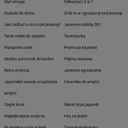
Styl vintage
Odkurzacz 2 w 1
Dodatki do domu
Zrób to w ogrodzie przed jesienią
Jak zadbać o storczyki jesienią?
Jesienne ozdoby DIY
Tanie meble do sypialni
Tanie biurka
Hamptons style
Promocje na jesień
Idealny pomocnik do kuchni
Piękna zastawa
Retro wnętrza
Jesienne ogrzewanie
Japońskie zasady urządzania
Ceramika do wnętrz
wnętrz
Ciepłe koce
Sekret stylu japandi
Najpiękniejsze wnętrza
Hity na jesień
Przepiękny wzór w listki
Tanie dodatki boho