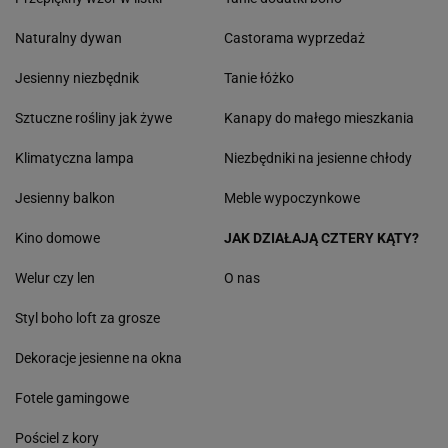
Naturalny dywan
Castorama wyprzedaż
Jesienny niezbędnik
Tanie łóżko
Sztuczne rośliny jak żywe
Kanapy do małego mieszkania
Klimatyczna lampa
Niezbędniki na jesienne chłody
Jesienny balkon
Meble wypoczynkowe
Kino domowe
JAK DZIAŁAJĄ CZTERY KĄTY?
Welur czy len
O nas
Styl boho loft za grosze
Dekoracje jesienne na okna
Fotele gamingowe
Pościel z kory