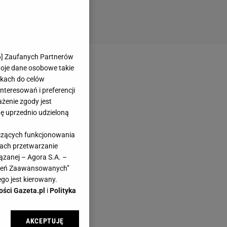
6
] Zaufanych Partnerów
woje dane osobowe takie
likach do celów
teresowań i preferencji
ażenie zgody jest
dę uprzednio udzieloną
yczących funkcjonowania
kach przetwarzanie
ązanej – Agora S.A. –
awień Zaawansowanych”
go jest kierowany.
ości Gazeta.pl
i
Polityka
AKCEPTUJĘ
l sp. z o.o., jej