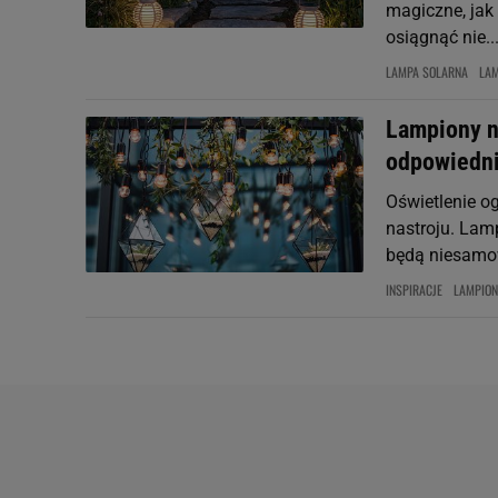
magiczne, jak 
osiągnąć nie..
LAMPA SOLARNA
LA
Lampiony na
odpowiedni
Oświetlenie o
nastroju. Lamp
będą niesamo
INSPIRACJE
LAMPIO