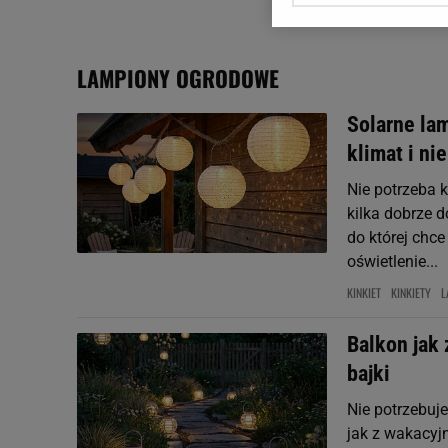
Zaufanych Partnerów i A
dotyczące plików cookie,
odnośnik „Ustawienia pr
LAMPIONY OGRODOWE
plików cookie możliwa je
Solarne lam
My, nasi Zaufani Partne
Użycie dokładnych danych
klimat i ni
Przechowywanie informacji
Nie potrzeba 
badnie odbiorców i uleps
kilka dobrze 
do której chc
oświetlenie...
KINKIET
KINKIETY
L
Balkon jak 
bajki
Nie potrzebuje
jak z wakacyjn