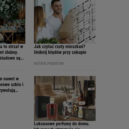
a to strzał w
Jak czytać rzuty mieszkań?
nt ślubny.
Uniknij błędów przy zakupie
obiadowe są
MATERIAŁ PROMOCYJNY
cenach
em nawet w
orowe szkło i
rzywołują
Luksusowe perfumy do domu.