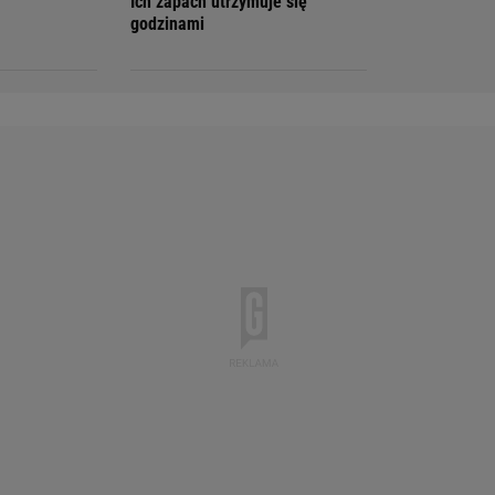
Ich zapach utrzymuje się
godzinami