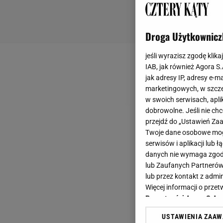
Droga Użytkownicz
jeśli wyrazisz zgodę klika
IAB, jak również Agora S
jak adresy IP, adresy e-m
marketingowych, w szcze
w swoich serwisach, aplik
dobrowolne. Jeśli nie ch
przejdź do „Ustawień Z
Twoje dane osobowe mogą
serwisów i aplikacji lub
danych nie wymaga zgody 
lub Zaufanych Partnerów
lub przez kontakt z admi
Więcej informacji o prz
Prywatności Agora S.A.
USTAWIENIA ZAA
Klikając „Akceptuję” wyra