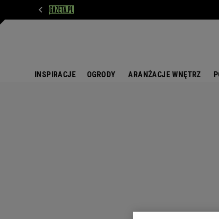
WIADOMOŚCI
NEXT
SPORT
PLOTEK
D
INSPIRACJE
OGRODY
ARANŻACJE WNĘTRZ
P