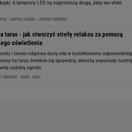
bajki. A lampiony LED są najprostszą drogą, żeby ten efekt
.
MPION
LAMPION LATARNIA
LAMPIONY OGRODOWE
 taras - jak stworzyć strefę relaksu za pomocą
ego oświetlenia
grodu i tarasu odgrywa dużą rolę w kształtowaniu odpowiednie
iony na taras świetnie się sprawdzą, stworzą wspaniały nastrój
witą ozdobą ogrodu.
NY OGRODOWE
OGRÓD
TARAS