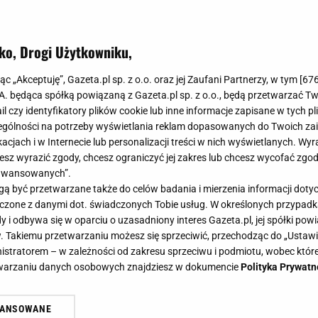
ko, Drogi Użytkowniku,
jąc „Akceptuję”, Gazeta.pl sp. z o.o. oraz jej Zaufani Partnerzy, w tym [
67
.A. będąca spółką powiązaną z Gazeta.pl sp. z o.o., będą przetwarzać T
ail czy identyfikatory plików cookie lub inne informacje zapisane w tych p
gólności na potrzeby wyświetlania reklam dopasowanych do Twoich zain
acjach i w Internecie lub personalizacji treści w nich wyświetlanych. Wyr
cesz wyrazić zgody, chcesz ograniczyć jej zakres lub chcesz wycofać zgo
aawansowanych”.
 być przetwarzane także do celów badania i mierzenia informacji dot
 łączone z danymi dot. świadczonych Tobie usług. W określonych przypad
i odbywa się w oparciu o uzasadniony interes Gazeta.pl, jej spółki powi
. Takiemu przetwarzaniu możesz się sprzeciwić, przechodząc do „Ust
nistratorem – w zależności od zakresu sprzeciwu i podmiotu, wobec które
etwarzaniu danych osobowych znajdziesz w dokumencie
Polityka Prywatn
WANSOWANE
żasz też zgodę na zainstalowanie i przechowywanie plików cookie Gazeta.p