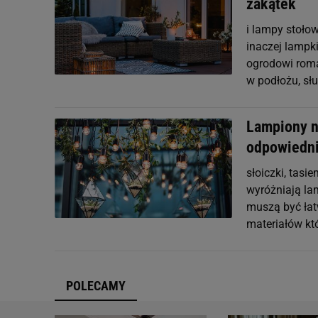
zakątek
i lampy stołow
inaczej lampk
ogrodowi roma
w podłożu, sł
Lampiony na
odpowiedni
słoiczki, tas
wyróżniają la
muszą być łat
materiałów kt
POLECAMY