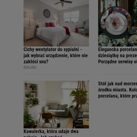
Cichy wentylator do sypialni -
Elegancka porcelan
jak wybrać urządzenie, które nie
dziesiątkę na preze
zakłóci snu?
Porządne serwisy 
REKLAMA
teraz w świetnych 
Stół jak nad morz
środku miasta. Kol
porcelana, które p
wakacyjny nastrój
Kawalerka, która udaje dwa