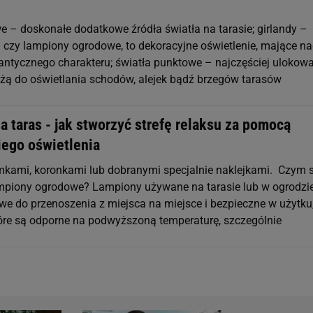
e – doskonałe dodatkowe źródła światła na tarasie; girlandy –
i czy lampiony ogrodowe, to dekoracyjne oświetlenie, mające n
ntycznego charakteru; światła punktowe – najczęściej ulokow
użą do oświetlania schodów, alejek bądź brzegów tarasów
 taras - jak stworzyć strefę relaksu za pomocą
ego oświetlenia
iemkami, koronkami lub dobranymi specjalnie naklejkami. Czym s
mpiony ogrodowe? Lampiony używane na tarasie lub w ogrodzi
we do przenoszenia z miejsca na miejsce i bezpieczne w użytku,
óre są odporne na podwyższoną temperaturę, szczególnie