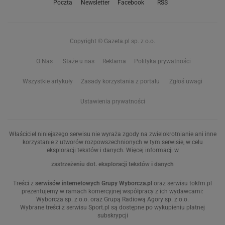
Poczta
Newsletter
Facebook
RSS
Copyright © Gazeta.pl sp. z o.o.
O Nas
Staże u nas
Reklama
Polityka prywatności
Wszystkie artykuły
Zasady korzystania z portalu
Zgłoś uwagi
Ustawienia prywatności
Właściciel niniejszego serwisu nie wyraża zgody na zwielokrotnianie ani inne
korzystanie z utworów rozpowszechnionych w tym serwisie, w celu
eksploracji tekstów i danych. Więcej informacji w
zastrzeżeniu dot. eksploracji tekstów i danych
Treści z
serwisów internetowych Grupy Wyborcza.pl
oraz serwisu tokfm.pl
prezentujemy w ramach komercyjnej współpracy z ich wydawcami:
Wyborcza sp. z o.o. oraz Grupą Radiową Agory sp. z o.o.
Wybrane treści z serwisu Sport.pl są dostępne po wykupieniu płatnej
subskrypcji