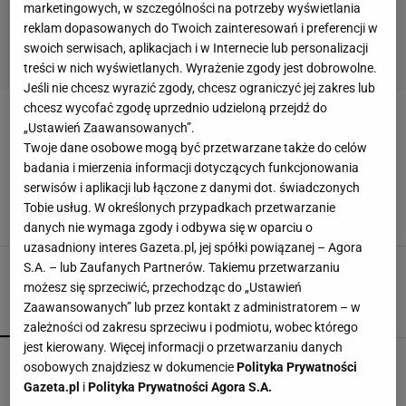
marketingowych, w szczególności na potrzeby wyświetlania
reklam dopasowanych do Twoich zainteresowań i preferencji w
swoich serwisach, aplikacjach i w Internecie lub personalizacji
treści w nich wyświetlanych. Wyrażenie zgody jest dobrowolne.
Jeśli nie chcesz wyrazić zgody, chcesz ograniczyć jej zakres lub
chcesz wycofać zgodę uprzednio udzieloną przejdź do
MIESZKANIE W STYLU BAUHAUS
„Ustawień Zaawansowanych”.
Twoje dane osobowe mogą być przetwarzane także do celów
Styl bauhaus - estetyka, która nie przemija. W
badania i mierzenia informacji dotyczących funkcjonowania
czym tkwi jego fenomen?
serwisów i aplikacji lub łączone z danymi dot. świadczonych
ARANŻACJA MIESZKANIA
ARANŻACJE WNĘTRZ
Tobie usług. W określonych przypadkach przetwarzanie
MIESZKANIE W STYLU BAUHAUS
STYL BAUHAUS
danych nie wymaga zgody i odbywa się w oparciu o
uzasadniony interes Gazeta.pl, jej spółki powiązanej – Agora
S.A. – lub Zaufanych Partnerów. Takiemu przetwarzaniu
możesz się sprzeciwić, przechodząc do „Ustawień
Zaawansowanych” lub przez kontakt z administratorem – w
POPULARNE
NAJNOWSZE
zależności od zakresu sprzeciwu i podmiotu, wobec którego
jest kierowany. Więcej informacji o przetwarzaniu danych
Fotopułapka przyłapie każdego, kto odwiedza
osobowych znajdziesz w dokumencie
Polityka Prywatności
ogród w nocy. I sarnę, i złodzieja
Gazeta.pl
i
Polityka Prywatności Agora S.A.