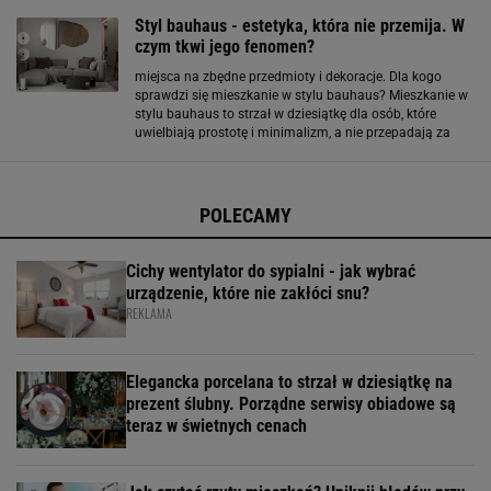
Styl bauhaus - estetyka, która nie przemija. W
czym tkwi jego fenomen?
miejsca na zbędne przedmioty i dekoracje. Dla kogo
sprawdzi się mieszkanie w stylu bauhaus? Mieszkanie w
stylu bauhaus to strzał w dziesiątkę dla osób, które
uwielbiają prostotę i minimalizm, a nie przepadają za
przepychem. Będzie ono również odpowiednie dla tych,
którzy w zaciszu swego lokum szukają
POLECAMY
Cichy wentylator do sypialni - jak wybrać
urządzenie, które nie zakłóci snu?
REKLAMA
Elegancka porcelana to strzał w dziesiątkę na
prezent ślubny. Porządne serwisy obiadowe są
teraz w świetnych cenach