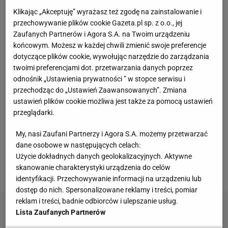
Klikając „Akceptuję” wyrażasz też zgodę na zainstalowanie i
Vintage gramofony wracają do łask. Polacy na
przechowywanie plików cookie Gazeta.pl sp. z o.o., jej
nowo pokochali vinyle
Zaufanych Partnerów i Agora S.A. na Twoim urządzeniu
końcowym. Możesz w każdej chwili zmienić swoje preferencje
dotyczące plików cookie, wywołując narzędzie do zarządzania
Edukacja domowa nie dla każdego. Jak
twoimi preferencjami dot. przetwarzania danych poprzez
rozpoznać, że dziecko potrzebuje innego modelu
odnośnik „Ustawienia prywatności ” w stopce serwisu i
nauki?
przechodząc do „Ustawień Zaawansowanych”. Zmiana
MATERIAŁ PROMOCYJNY
ustawień plików cookie możliwa jest także za pomocą ustawień
Kochały je nasze babcie. Garnki żeliwne są
przeglądarki.
niezastąpione w letniej i jesiennej kuchni
My, nasi Zaufani Partnerzy i Agora S.A. możemy przetwarzać
dane osobowe w następujących celach:
Te dywany są porządne jak za dawnych lato.
Użycie dokładnych danych geolokalizacyjnych. Aktywne
Piękne wzory, a ceny? Nawet mniej niż 50 zł
skanowanie charakterystyki urządzenia do celów
identyfikacji. Przechowywanie informacji na urządzeniu lub
dostęp do nich. Spersonalizowane reklamy i treści, pomiar
reklam i treści, badnie odbiorców i ulepszanie usług.
Lista Zaufanych Partnerów