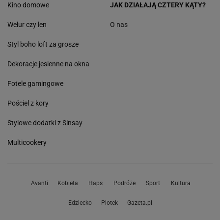
Kino domowe
JAK DZIAŁAJĄ CZTERY KĄTY?
Welur czy len
O nas
Styl boho loft za grosze
Dekoracje jesienne na okna
Fotele gamingowe
Pościel z kory
Stylowe dodatki z Sinsay
Multicookery
Avanti
Kobieta
Haps
Podróże
Sport
Kultura
Edziecko
Plotek
Gazeta.pl