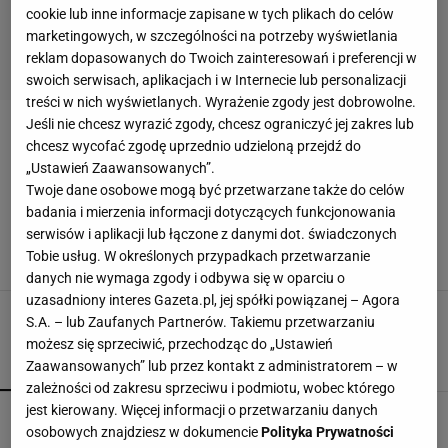
cookie lub inne informacje zapisane w tych plikach do celów
marketingowych, w szczególności na potrzeby wyświetlania
reklam dopasowanych do Twoich zainteresowań i preferencji w
swoich serwisach, aplikacjach i w Internecie lub personalizacji
treści w nich wyświetlanych. Wyrażenie zgody jest dobrowolne.
Jeśli nie chcesz wyrazić zgody, chcesz ograniczyć jej zakres lub
PRZESADZANIE STORCZYKÓW
chcesz wycofać zgodę uprzednio udzieloną przejdź do
„Ustawień Zaawansowanych”.
Jak przesadzić storczyka i kiedy? Wskazówki
Twoje dane osobowe mogą być przetwarzane także do celów
krok po kroku jak zrobić to bez trudu i w
badania i mierzenia informacji dotyczących funkcjonowania
krótkim czasie!
serwisów i aplikacji lub łączone z danymi dot. świadczonych
PRZESADZANIE STORCZYKÓW
ROŚLINY
ROŚLINY DOMOWE
Tobie usług. W określonych przypadkach przetwarzanie
ROŚLINY DONICZKOWE
danych nie wymaga zgody i odbywa się w oparciu o
uzasadniony interes Gazeta.pl, jej spółki powiązanej – Agora
S.A. – lub Zaufanych Partnerów. Takiemu przetwarzaniu
możesz się sprzeciwić, przechodząc do „Ustawień
Zaawansowanych” lub przez kontakt z administratorem – w
POPULARNE
NAJNOWSZE
zależności od zakresu sprzeciwu i podmiotu, wobec którego
jest kierowany. Więcej informacji o przetwarzaniu danych
Kompaktowa bieżnia do małego mieszkania.
osobowych znajdziesz w dokumencie
Polityka Prywatności
Ten sprzęt mieści się pod łóżko