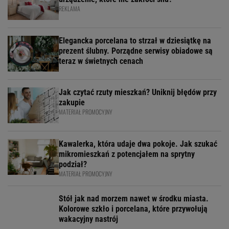
REKLAMA
Elegancka porcelana to strzał w dziesiątkę na
prezent ślubny. Porządne serwisy obiadowe są
teraz w świetnych cenach
Jak czytać rzuty mieszkań? Uniknij błędów przy
zakupie
MATERIAŁ PROMOCYJNY
Kawalerka, która udaje dwa pokoje. Jak szukać
mikromieszkań z potencjałem na sprytny
podział?
MATERIAŁ PROMOCYJNY
Stół jak nad morzem nawet w środku miasta.
Kolorowe szkło i porcelana, które przywołują
wakacyjny nastrój