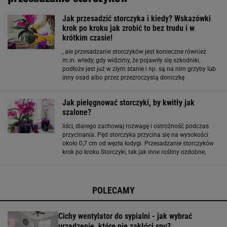
Jak przesadzić storczyka i kiedy? Wskazówki
krok po kroku jak zrobić to bez trudu i w
krótkim czasie!
, ale przesadzanie storczyków jest konieczne również
m.in. wtedy, gdy widzimy, że pojawiły się szkodniki,
podłoże jest już w złym stanie i np. są na nim grzyby lub
inny osad albo przez przezroczystą doniczkę
dostrzegasz, że korzenie są zbrązowiałe. Jeśli zdarza ci
się zbyt obficie podlewać storczyk albo zbyt często
Jak pielęgnować storczyki, by kwitły jak
szalone?
liści, dlatego zachowaj rozwagę i ostrożność podczas
przycinania. Pęd storczyka przycina się na wysokości
około 0,7 cm od węzła łodygi. Przesadzanie storczyków
krok po kroku Storczyki, tak jak inne rośliny ozdobne,
potrzebują przesadzenia. Powinniśmy robić to co
najmniej raz na 2 lata. Jeśli nasza
POLECAMY
Cichy wentylator do sypialni - jak wybrać
urządzenie, które nie zakłóci snu?