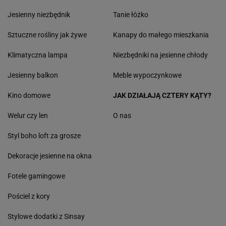
Jesienny niezbędnik
Tanie łóżko
Sztuczne rośliny jak żywe
Kanapy do małego mieszkania
Klimatyczna lampa
Niezbędniki na jesienne chłody
Jesienny balkon
Meble wypoczynkowe
Kino domowe
JAK DZIAŁAJĄ CZTERY KĄTY?
Welur czy len
O nas
Styl boho loft za grosze
Dekoracje jesienne na okna
Fotele gamingowe
Pościel z kory
Stylowe dodatki z Sinsay