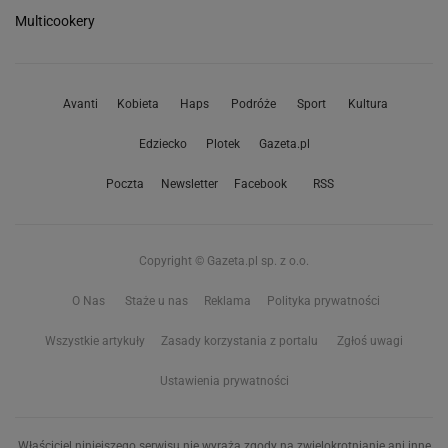
Multicookery
Avanti
Kobieta
Haps
Podróże
Sport
Kultura
Edziecko
Plotek
Gazeta.pl
Poczta
Newsletter
Facebook
RSS
Copyright © Gazeta.pl sp. z o.o.
O Nas
Staże u nas
Reklama
Polityka prywatności
Wszystkie artykuły
Zasady korzystania z portalu
Zgłoś uwagi
Ustawienia prywatności
Właściciel niniejszego serwisu nie wyraża zgody na zwielokrotnianie ani inne