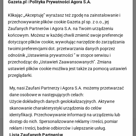
Gazeta.pl
i
Polityka Prywatności Agora S.A.
Klikając „Akceptuję” wyrażasz też zgodę na zainstalowanie i
Kochały je nasze babcie. Garnki żeliwne są
przechowywanie plików cookie Gazeta.pl sp. z o.o., jej
niezastąpione w letniej i jesiennej kuchni
Zaufanych Partnerów i Agora S.A. na Twoim urządzeniu
końcowym. Możesz w każdej chwili zmienić swoje preferencje
dotyczące plików cookie, wywołując narzędzie do zarządzania
Dlaczego rezygnujemy z gotowania?
MATERIAŁ PROMOCYJNY
twoimi preferencjami dot. przetwarzania danych poprzez
odnośnik „Ustawienia prywatności ” w stopce serwisu i
przechodząc do „Ustawień Zaawansowanych”. Zmiana
Vintage gramofony wracają do łask. Polacy na
ustawień plików cookie możliwa jest także za pomocą ustawień
nowo pokochali vinyle
przeglądarki.
My, nasi Zaufani Partnerzy i Agora S.A. możemy przetwarzać
Trymer czy golarka, a może jednorazówka?
dane osobowe w następujących celach:
Jedno urządzenie rzadko wystarcza
Użycie dokładnych danych geolokalizacyjnych. Aktywne
skanowanie charakterystyki urządzenia do celów
identyfikacji. Przechowywanie informacji na urządzeniu lub
dostęp do nich. Spersonalizowane reklamy i treści, pomiar
reklam i treści, badnie odbiorców i ulepszanie usług.
Lista Zaufanych Partnerów