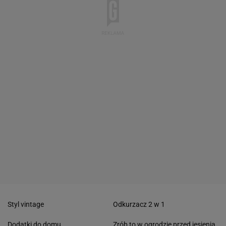
Styl vintage
Odkurzacz 2 w 1
Dodatki do domu
Zrób to w ogrodzie przed jesienią