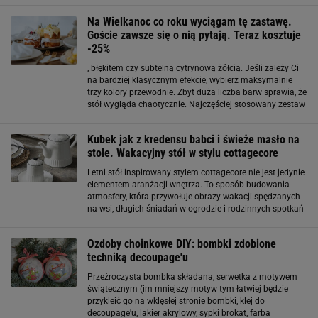
idealna opcja dla osób, które lubią święta jak
Na Wielkanoc co roku wyciągam tę zastawę.
Goście zawsze się o nią pytają. Teraz kosztuje
-25%
, błękitem czy subtelną cytrynową żółcią. Jeśli zależy Ci
na bardziej klasycznym efekcie, wybierz maksymalnie
trzy kolory przewodnie. Zbyt duża liczba barw sprawia, że
stół wygląda chaotycznie. Najczęściej stosowany zestaw
to: biała zastawa, lniany obrus w naturalnym odcieniu i
pastelowe dodatki - serwetki
Kubek jak z kredensu babci i świeże masło na
stole. Wakacyjny stół w stylu cottagecore
Letni stół inspirowany stylem cottagecore nie jest jedynie
elementem aranżacji wnętrza. To sposób budowania
atmosfery, która przywołuje obrazy wakacji spędzanych
na wsi, długich śniadań w ogrodzie i rodzinnych spotkań
przy domowych wypiekach. W centrum tej estetyki
znajdują się naturalne materiały,
Ozdoby choinkowe DIY: bombki zdobione
techniką decoupage'u
Przeźroczysta bombka składana, serwetka z motywem
świątecznym (im mniejszy motyw tym łatwiej będzie
przykleić go na wklęsłej stronie bombki, klej do
decoupage'u, lakier akrylowy, sypki brokat, farba