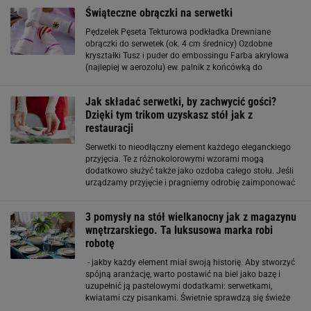
Świąteczne obrączki na serwetki
Pędzelek Pęseta Tekturowa podkładka Drewniane
obrączki do serwetek (ok. 4 cm średnicy) Ozdobne
kryształki Tusz i puder do embossingu Farba akrylowa
(najlepiej w aerozolu) ew. palnik z końcówką do
usuwania farby fot. serwis prasowy Stopień trudności:
Projekt dla średniozaawansowanych Zacznij od
Jak składać serwetki, by zachwycić gości?
Dzięki tym trikom uzyskasz stół jak z
restauracji
Serwetki to nieodłączny element każdego eleganckiego
przyjęcia. Te z różnokolorowymi wzorami mogą
dodatkowo służyć także jako ozdoba całego stołu. Jeśli
urządzamy przyjęcie i pragniemy odrobię zaimponować
swoim gościom, warto nauczyć się techniki składania
serwetek. Wówczas wasz stół
3 pomysły na stół wielkanocny jak z magazynu
wnętrzarskiego. Ta luksusowa marka robi
robotę
- jakby każdy element miał swoją historię. Aby stworzyć
spójną aranżację, warto postawić na biel jako bazę i
uzupełnić ją pastelowymi dodatkami: serwetkami,
kwiatami czy pisankami. Świetnie sprawdzą się świeże
tulipany, gałązki bukszpanu i delikatne złote akcenty. To