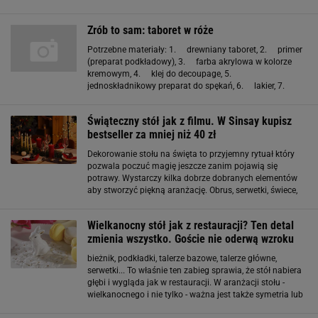
akrylowa, dekoracyjna wstążeczka, pędzel, pędzel
gąbkowy. Zrób to sam: choinka z modnego filcu
Zrób to sam: taboret w róże
Potrzebne materiały: 1. drewniany taboret, 2. primer
(preparat podkładowy), 3. farba akrylowa w kolorze
kremowym, 4. klej do decoupage, 5.
jednoskładnikowy preparat do spękań, 6. lakier, 7.
pigment do farb w kolorze zielonym (trawa), 8.
serwetka z motywem róż, 9
Świąteczny stół jak z filmu. W Sinsay kupisz
bestseller za mniej niż 40 zł
Dekorowanie stołu na święta to przyjemny rytuał który
pozwala poczuć magię jeszcze zanim pojawią się
potrawy. Wystarczy kilka dobrze dobranych elementów
aby stworzyć piękną aranżację. Obrus, serwetki, świece,
gałązki świerku i elegancka zastawa sprawiają że stół
wygląda jak z inspiracji
Wielkanocny stół jak z restauracji? Ten detal
zmienia wszystko. Goście nie oderwą wzroku
bieżnik, podkładki, talerze bazowe, talerze główne,
serwetki... To właśnie ten zabieg sprawia, że stół nabiera
głębi i wygląda jak w restauracji. W aranżacji stołu -
wielkanocnego i nie tylko - ważna jest także symetria lub
świadome jej przełamanie. Centralna kompozycja