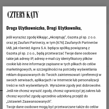
Droga Użytkowniczko, Drogi Użytkowniku,
SERWETKI
jeśli wyrazisz zgodę klikając „Akceptuję”, Gazeta.pl sp. z o.o.
oraz jej Zaufani Partnerzy, w tym [
676
] Zaufanych Partnerów
Jak składać serwetki, by zachwycić gości?
IAB, jak również Agora S.A. będąca spółką powiązaną z
Dzięki tym trikom uzyskasz stół jak z
Gazeta.pl sp. z o.o., będą przetwarzać Twoje dane osobowe
restauracji
takie jak adresy IP, adresy e-mail czy identyfikatory plików
BIEŻNIK
OBRUSY
PODKŁADKI POD TALERZE
PORADNIK
cookie lub inne informacje zapisane w tych plikach do celów
marketingowych, w szczególności na potrzeby wyświetlania
reklam dopasowanych do Twoich zainteresowań i preferencji w
swoich serwisach, aplikacjach i w Internecie lub personalizacji
POPULARNE
NAJNOWSZE
treści w nich wyświetlanych. Wyrażenie zgody jest dobrowolne.
Jeśli nie chcesz wyrazić zgody, chcesz ograniczyć jej zakres lub
chcesz wycofać zgodę uprzednio udzieloną przejdź do
Kompaktowa bieżnia do małego mieszkania.
Ten sprzęt mieści się pod łóżko
„Ustawień Zaawansowanych”.
Twoje dane osobowe mogą być przetwarzane także do celów