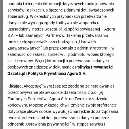
badania i mierzenia informacji dotyczących funkcjonowania
Trymer czy golarka, a może jednorazówka?
serwisów i aplikacji lub łączone z danymi dot. świadczonych
Jedno urządzenie rzadko wystarcza
Tobie usług. W określonych przypadkach przetwarzanie
danych nie wymaga zgody i odbywa się w oparciu o
uzasadniony interes Gazeta.pl, jej spółki powiązanej – Agora
Jeden wakacyjny nawyk może mieć
S.A. – lub Zaufanych Partnerów. Takiemu przetwarzaniu
nieprzyjemne konsekwencje. Też tak robisz?
możesz się sprzeciwić, przechodząc do „Ustawień
MATERIAŁ PROMOCYJNY
Zaawansowanych” lub przez kontakt z administratorem – w
zależności od zakresu sprzeciwu i podmiotu, wobec którego
Vintage gramofony wracają do łask. Polacy na
jest kierowany. Więcej informacji o przetwarzaniu danych
nowo pokochali vinyle
osobowych znajdziesz w dokumencie
Polityka Prywatności
Gazeta.pl
i
Polityka Prywatności Agora S.A.
Kochały je nasze babcie. Garnki żeliwne są
Klikając „Akceptuję” wyrażasz też zgodę na zainstalowanie i
niezastąpione w letniej i jesiennej kuchni
przechowywanie plików cookie Gazeta.pl sp. z o.o., jej
Zaufanych Partnerów i Agora S.A. na Twoim urządzeniu
końcowym. Możesz w każdej chwili zmienić swoje preferencje
dotyczące plików cookie, wywołując narzędzie do zarządzania
twoimi preferencjami dot. przetwarzania danych poprzez
odnośnik „Ustawienia prywatności ” w stopce serwisu i