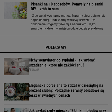
florystyczna w osi stołu daje
Pisanki na 10 sposobów. Pomysły na pisanki
DIY - zrób to sam
. Z serwetki wycinamy motyw. Staramy się zrobić to jak
najdokładniej. Oddzielamy warstwy serwetki. Do
ozdobienia użyjemy tylko tej z nadrukiem. Jajko
smarujemy klejem w miejscu gdzie będzie przyklejony
wzór. Szybko przykładamy serwetkę i delikatnie gładzimy
pędzlem. Na wierzch nakładamy kolejną warstwę kleju
POLECAMY
Cichy wentylator do sypialni - jak wybrać
urządzenie, które nie zakłóci snu?
REKLAMA
Elegancka porcelana to strzał w dziesiątkę na
prezent ślubny. Porządne serwisy obiadowe są
teraz w świetnych cenach
Jak czytać rzuty mieszkań? Uniknij błędów przy