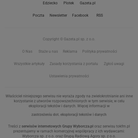
Edziecko
Plotek
Gazeta.pl
Poczta
Newsletter
Facebook
RSS
Copyright © Gazeta.pl sp. z o.o.
O Nas
Staże u nas
Reklama
Polityka prywatności
Wszystkie artykuły
Zasady korzystania z portalu
Zgłoś uwagi
Ustawienia prywatności
Właściciel niniejszego serwisu nie wyraża zgody na zwielokrotnianie ani inne
korzystanie z utworów rozpowszechnionych w tym serwisie, w celu
eksploracji tekstów i danych. Więcej informacji w
zastrzeżeniu dot. eksploracji tekstów i danych
Treści z
serwisów internetowych Grupy Wyborcza.pl
oraz serwisu tokfm.pl
prezentujemy w ramach komercyjnej współpracy z ich wydawcami:
Wyborcza sp. z o.o. oraz Grupą Radiową Agory sp. z o.o.