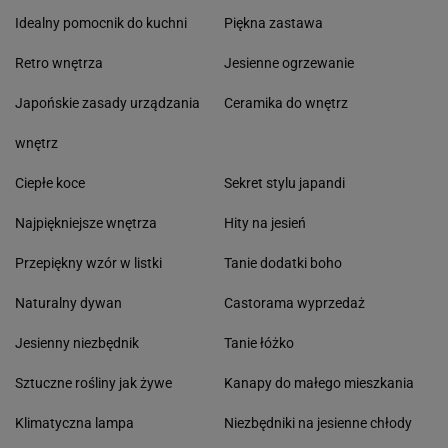
Idealny pomocnik do kuchni
Piękna zastawa
Retro wnętrza
Jesienne ogrzewanie
Japońskie zasady urządzania
Ceramika do wnętrz
wnętrz
Ciepłe koce
Sekret stylu japandi
Najpiękniejsze wnętrza
Hity na jesień
Przepiękny wzór w listki
Tanie dodatki boho
Naturalny dywan
Castorama wyprzedaż
Jesienny niezbędnik
Tanie łóżko
Sztuczne rośliny jak żywe
Kanapy do małego mieszkania
Klimatyczna lampa
Niezbędniki na jesienne chłody