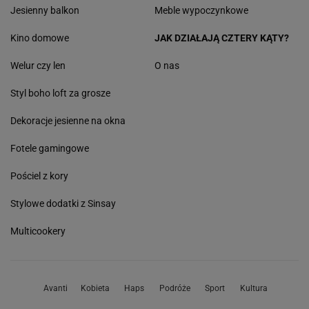
Jesienny balkon
Meble wypoczynkowe
Kino domowe
JAK DZIAŁAJĄ CZTERY KĄTY?
Welur czy len
O nas
Styl boho loft za grosze
Dekoracje jesienne na okna
Fotele gamingowe
Pościel z kory
Stylowe dodatki z Sinsay
Multicookery
Avanti
Kobieta
Haps
Podróże
Sport
Kultura