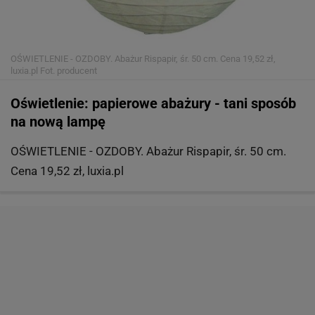
OŚWIETLENIE - OZDOBY. Abażur Rispapir, śr. 50 cm. Cena 19,52 zł,
luxia.pl
Fot. producent
Oświetlenie: papierowe abażury - tani sposób
na nową lampę
OŚWIETLENIE - OZDOBY. Abażur Rispapir, śr. 50 cm.
Cena 19,52 zł, luxia.pl