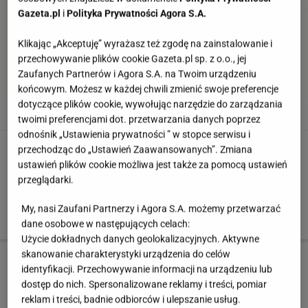
Gazeta.pl
i
Polityka Prywatności Agora S.A.
Klikając „Akceptuję” wyrażasz też zgodę na zainstalowanie i
przechowywanie plików cookie Gazeta.pl sp. z o.o., jej
Zaufanych Partnerów i Agora S.A. na Twoim urządzeniu
końcowym. Możesz w każdej chwili zmienić swoje preferencje
dotyczące plików cookie, wywołując narzędzie do zarządzania
OŚWIETLENIE - OZDOBY. Lampa Paryż, HK Living, 60 x 60 x 28 cm. Cena
twoimi preferencjami dot. przetwarzania danych poprzez
399 zł, pufadesign.pl
Fot. producent
odnośnik „Ustawienia prywatności ” w stopce serwisu i
przechodząc do „Ustawień Zaawansowanych”. Zmiana
Oświetlenie: papierowe abażury - tani sposób
ustawień plików cookie możliwa jest także za pomocą ustawień
na nową lampę
przeglądarki.
OŚWIETLENIE - OZDOBY. Abażur Corona, śr. 30 cm.
My, nasi Zaufani Partnerzy i Agora S.A. możemy przetwarzać
Cena 51,60 zł, guru-shop.de
dane osobowe w następujących celach:
Użycie dokładnych danych geolokalizacyjnych. Aktywne
skanowanie charakterystyki urządzenia do celów
3 z 15
identyfikacji. Przechowywanie informacji na urządzeniu lub
dostęp do nich. Spersonalizowane reklamy i treści, pomiar
reklam i treści, badnie odbiorców i ulepszanie usług.