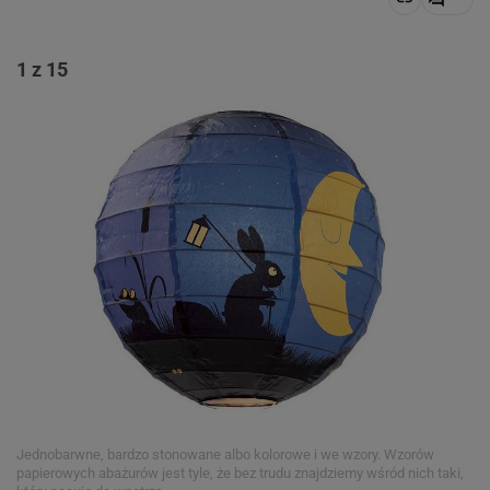
1 z 15
Jednobarwne, bardzo stonowane albo kolorowe i we wzory. Wzorów
papierowych abażurów jest tyle, że bez trudu znajdziemy wśród nich taki,