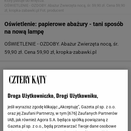
który pasuje do wnętrza.
OŚWIETLENIE - OZDOBY. Abażur Zwierzęta nocą, śr. 59,90 zł. Cena 59,90
zł, kropka-zabawki.pl
Fot. producent
Oświetlenie: papierowe abażury - tani sposób
na nową lampę
OŚWIETLENIE - OZDOBY. Abażur Zwierzęta nocą, śr.
59,90 zł. Cena 59,90 zł, kropka-zabawki.pl
Droga Użytkowniczko, Drogi Użytkowniku,
jeśli wyrazisz zgodę klikając „Akceptuję”, Gazeta.pl sp. z o.o.
oraz jej Zaufani Partnerzy, w tym [
676
] Zaufanych Partnerów
IAB, jak również Agora S.A. będąca spółką powiązaną z
Gazeta.pl sp. z o.o., będą przetwarzać Twoje dane osobowe