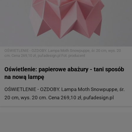
OŚWIETLENIE - OZDOBY. Lampa Moth Snowpuppe, śr. 20 cm, wys. 20
cm. Cena 269,10 zł, pufadesign.pl
Fot. producent
Oświetlenie: papierowe abażury - tani sposób
na nową lampę
OŚWIETLENIE - OZDOBY. Lampa Moth Snowpuppe, śr.
20 cm, wys. 20 cm. Cena 269,10 zł, pufadesign.pl