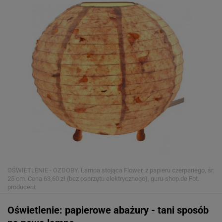
OŚWIETLENIE - OZDOBY. Lampa stojąca Flower, z papieru czerpanego, śr.
25 cm. Cena 63,60 zł (bez osprzętu elektrycznego), guru-shop.de
Fot.
producent
Oświetlenie: papierowe abażury - tani sposób