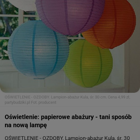
OŚWIETLENIE - OZDOBY. Lampion-abażur Kula, śr. 30 cm. Cena 4,99 zł,
partybudziki.pl
Fot. producent
Oświetlenie: papierowe abażury - tani sposób
na nową lampę
OŚWIETLENIE - OZDOBY. Lampion-abażur Kula, śr. 30