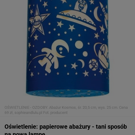
OŚWIETLENIE - OZDOBY. Abażur Kosmos, śr. 20,5 cm, wys. 25 cm. Cena
69 zł, sophieandlulu.pl
Fot. producent
Oświetlenie: papierowe abażury - tani sposób
na nową lampę