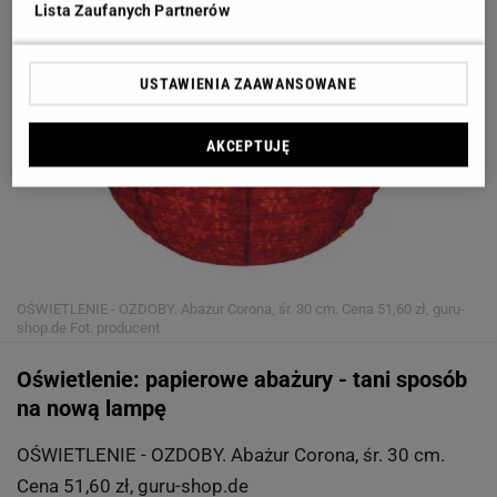
Lista Zaufanych Partnerów
USTAWIENIA ZAAWANSOWANE
AKCEPTUJĘ
OŚWIETLENIE - OZDOBY. Abażur Corona, śr. 30 cm. Cena 51,60 zł, guru-
shop.de
Fot. producent
Oświetlenie: papierowe abażury - tani sposób
na nową lampę
OŚWIETLENIE - OZDOBY. Abażur Corona, śr. 30 cm.
Cena 51,60 zł, guru-shop.de