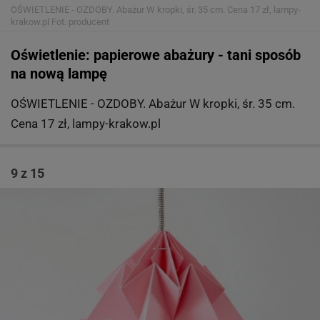
OŚWIETLENIE - OZDOBY. Abażur W kropki, śr. 35 cm. Cena 17 zł, lampy-
krakow.pl
Fot. producent
Oświetlenie: papierowe abażury - tani sposób
na nową lampę
OŚWIETLENIE - OZDOBY. Abażur W kropki, śr. 35 cm.
Cena 17 zł, lampy-krakow.pl
9 z 15