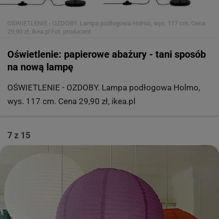
OŚWIETLENIE - OZDOBY. Lampa podłogowa Holmo, wys. 117 cm. Cena
29,90 zł, ikea.pl
Fot. producent
Oświetlenie: papierowe abażury - tani sposób
na nową lampę
OŚWIETLENIE - OZDOBY. Lampa podłogowa Holmo,
wys. 117 cm. Cena 29,90 zł, ikea.pl
7 z 15