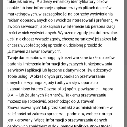
takie jak adresy IP, adresy e-mail czy identyfikatory plików
cookie lub inne informacje zapisane w tych plikach do celów
marketingowych, w szczególności na potrzeby wyświetlania
reklam dopasowanych do Twoich zainteresowań i preferencji w
swoich serwisach, aplikacjach i w Internecie lub personalizacji
treści w nich wyświetlanych. Wyrażenie zgody jest dobrowolne.
Jeśli nie chcesz wyrazić zgody, chcesz ograniczyć jej zakres lub
chcesz wycofać zgodę uprzednio udzieloną przejdź do
„Ustawień Zaawansowanych”.
Twoje dane osobowe mogą być przetwarzane także do celów
badania i mierzenia informacji dotyczących funkcjonowania
2 z 15
serwisów i aplikacji lub łączone z danymi dot. świadczonych
Tobie usług. W określonych przypadkach przetwarzanie
danych nie wymaga zgody i odbywa się w oparciu o
uzasadniony interes Gazeta.pl, jej spółki powiązanej – Agora
S.A. – lub Zaufanych Partnerów. Takiemu przetwarzaniu
możesz się sprzeciwić, przechodząc do „Ustawień
Zaawansowanych” lub przez kontakt z administratorem – w
zależności od zakresu sprzeciwu i podmiotu, wobec którego
jest kierowany. Więcej informacji o przetwarzaniu danych
osobowych znajdziesz w dokumencie
Polityka Prywatności