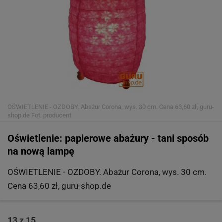
OŚWIETLENIE - OZDOBY. Abażur Corona, wys. 30 cm. Cena 63,60 zł, guru-
shop.de
Fot. producent
Oświetlenie: papierowe abażury - tani sposób
na nową lampę
OŚWIETLENIE - OZDOBY. Abażur Corona, wys. 30 cm.
Cena 63,60 zł, guru-shop.de
13 z 15