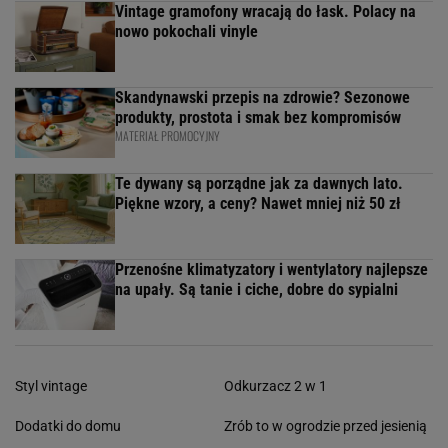
Vintage gramofony wracają do łask. Polacy na
nowo pokochali vinyle
Skandynawski przepis na zdrowie? Sezonowe
produkty, prostota i smak bez kompromisów
MATERIAŁ PROMOCYJNY
Te dywany są porządne jak za dawnych lato.
Piękne wzory, a ceny? Nawet mniej niż 50 zł
Przenośne klimatyzatory i wentylatory najlepsze
na upały. Są tanie i ciche, dobre do sypialni
Styl vintage
Odkurzacz 2 w 1
Dodatki do domu
Zrób to w ogrodzie przed jesienią