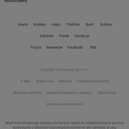
Multicookery
Avanti
Kobieta
Haps
Podróże
Sport
Kultura
Edziecko
Plotek
Gazeta.pl
Poczta
Newsletter
Facebook
RSS
Copyright © Gazeta.pl sp. z o.o.
O Nas
Staże u nas
Reklama
Polityka prywatności
Wszystkie artykuły
Zasady korzystania z portalu
Zgłoś uwagi
Ustawienia prywatności
Właściciel niniejszego serwisu nie wyraża zgody na zwielokrotnianie ani inne
korzystanie z utworów rozpowszechnionych w tym serwisie, w celu