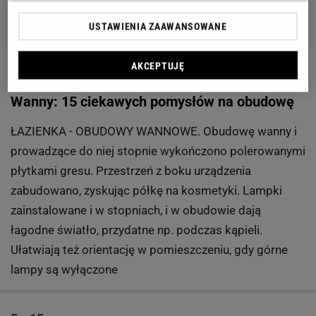
USTAWIENIA ZAAWANSOWANE
4 z 15
AKCEPTUJĘ
Wanny: 15 ciekawych pomysłów na obudowę
ŁAZIENKA - OBUDOWY WANNOWE. Obudowę wanny i
prowadzące do niej stopnie wykończono polerowanymi
płytkami gresu. Przestrzeń z boku urządzenia
zabudowano, zyskując półkę na kosmetyki. Lampki
zainstalowane i w stopniach, i w obudowie dają
łagodne światło, przydatne np. podczas kąpieli.
Ułatwiają też orientację w pomieszczeniu, gdy górne
lampy są wyłączone