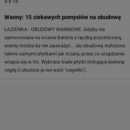
5 z 15
Wanny: 15 ciekawych pomysłów na obudowę
ŁAZIENKA - OBUDOWY WANNOWE. Gdyby nie
zamocowana na ścianie bateria z rączką prysznicową,
wanny można by nie zauważyć... Jej obudowę wyłożono
takimi samymi płytkami jak ściany, przez co urządzenie
wtapia się w tło. Wybrano białe płytki imitujące bieloną
cegłę (i ułożono je we wzór 'cegiełki').