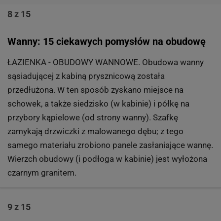
8 z 15
Wanny: 15 ciekawych pomysłów na obudowę
ŁAZIENKA - OBUDOWY WANNOWE. Obudowa wanny
sąsiadującej z kabiną prysznicową została
przedłużona. W ten sposób zyskano miejsce na
schowek, a także siedzisko (w kabinie) i półkę na
przybory kąpielowe (od strony wanny). Szafkę
zamykają drzwiczki z malowanego dębu; z tego
samego materiału zrobiono panele zasłaniające wannę.
Wierzch obudowy (i podłoga w kabinie) jest wyłożona
czarnym granitem.
9 z 15