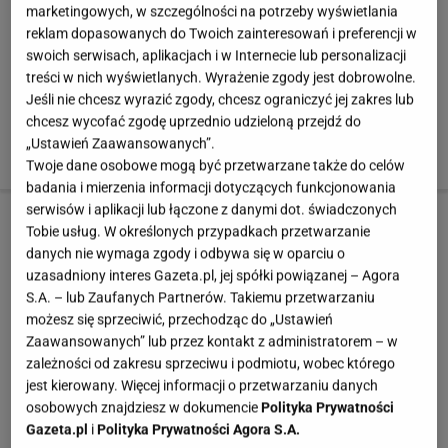
marketingowych, w szczególności na potrzeby wyświetlania
ŁAZIENKA - OBUDOWY WANNOWE. Kolorystyka tej
reklam dopasowanych do Twoich zainteresowań i preferencji w
łazienki nawiązuje do wystroju całego mieszkania,
swoich serwisach, aplikacjach i w Internecie lub personalizacji
pełnego zielonych elementów. Nie zabrakło ich również
treści w nich wyświetlanych. Wyrażenie zgody jest dobrowolne.
Jeśli nie chcesz wyrazić zgody, chcesz ograniczyć jej zakres lub
tutaj. Obudowa wanny i ściana nad nią zostały
chcesz wycofać zgodę uprzednio udzieloną przejdź do
wyłożone białymi płytkami, między które
„Ustawień Zaawansowanych”.
wkomponowano pasy zielonych dekorów.
Twoje dane osobowe mogą być przetwarzane także do celów
badania i mierzenia informacji dotyczących funkcjonowania
serwisów i aplikacji lub łączone z danymi dot. świadczonych
3 z 15
Tobie usług. W określonych przypadkach przetwarzanie
danych nie wymaga zgody i odbywa się w oparciu o
uzasadniony interes Gazeta.pl, jej spółki powiązanej – Agora
Wanny: 15 ciekawych pomysłów na obudowę
S.A. – lub Zaufanych Partnerów. Takiemu przetwarzaniu
możesz się sprzeciwić, przechodząc do „Ustawień
ŁAZIENKA - OBUDOWY WANNOWE. W łazience,
Zaawansowanych” lub przez kontakt z administratorem – w
traktowanej jako pomieszczenie czysto funkcjonalne,
zależności od zakresu sprzeciwu i podmiotu, wobec którego
zwykle nie ma dekoracji (najczęściej po prostu brakuje
jest kierowany. Więcej informacji o przetwarzaniu danych
osobowych znajdziesz w dokumencie
Polityka Prywatności
na nie miejsca). Tutaj ich rolę pełnią oryginalne płytki na
Gazeta.pl
i
Polityka Prywatności Agora S.A.
obudowie wanny, z odwzorowanymi stronami gazet w