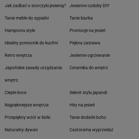
Jak zadbać o storczyki jesienią?
Jesienne ozdoby DIY
Tanie meble do sypialni
Tanie biurka
Hamptons style
Promocje na jesień
Idealny pomocnik do kuchni
Piękna zastawa
Retro wnętrza
Jesienne ogrzewanie
Japońskie zasady urządzania
Ceramika do wnętrz
wnętrz
Ciepłe koce
Sekret stylu japandi
Najpiękniejsze wnętrza
Hity na jesień
Przepiękny wzór w listki
Tanie dodatki boho
Naturalny dywan
Castorama wyprzedaż