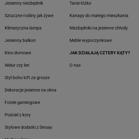
Jesienny niezbędnik
Tanie łóżko
Sztuczne rośliny jak żywe
Kanapy do małego mieszkania
Klimatyczna lampa
Niezbędniki na jesienne chłody
Jesienny balkon
Meble wypoczynkowe
Kino domowe
JAK DZIAŁAJĄ CZTERY KĄTY?
Welur czy len
O nas
Styl boho loft za grosze
Dekoracje jesienne na okna
Fotele gamingowe
Pościel z kory
Stylowe dodatki z Sinsay