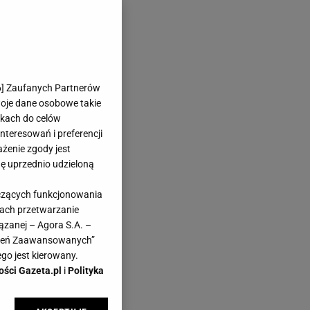
 najbardziej?
6
] Zaufanych Partnerów
woje dane osobowe takie
likach do celów
teresowań i preferencji
ażenie zgody jest
dę uprzednio udzieloną
yczących funkcjonowania
kach przetwarzanie
ązanej – Agora S.A. –
awień Zaawansowanych”
, co
go jest kierowany.
ości Gazeta.pl
i
Polityka