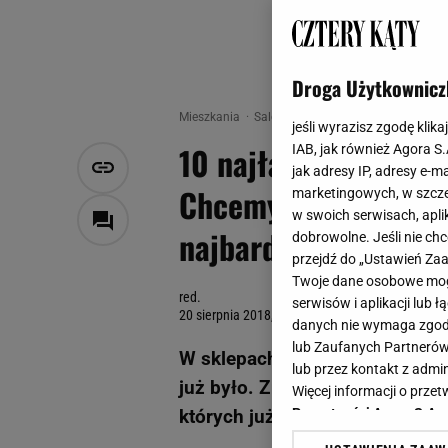
Droga Użytkownicz
Mieszkania
Salon - aranżacje
10 najładniejsz
jeśli wyrazisz zgodę klika
10 najładniejszych 
IAB, jak również Agora S
jak adresy IP, adresy e-m
Chcemy, żeby wrócił
marketingowych, w szcze
w swoich serwisach, aplik
najbardziej?
dobrowolne. Jeśli nie ch
przejdź do „Ustawień Z
Twoje dane osobowe mogą
red.
serwisów i aplikacji lub
20 sierpnia 2018, 11:13
danych nie wymaga zgody 
lub Zaufanych Partnerów
W sklepach IKEA często pojawi
lub przez kontakt z admi
już było. Znaleźliśmy dla was 1
Więcej informacji o prz
których już nie ma w sprzedaży
Prywatności Agora S.A.