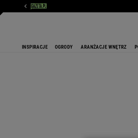
WIADOMOŚCI
NEXT
SPORT
PLOTEK
D
INSPIRACJE
OGRODY
ARANŻACJE WNĘTRZ
P