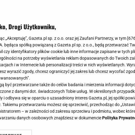
ko, Drogi Użytkowniku,
ych produktów wycofanych z IKEA. Chcemy, żeby wróciły. A które wam podobają się
jąc „Akceptuję”, Gazeta.pl sp. z o.o. oraz jej Zaufani Partnerzy, w tym [
67
produktów wycofanych z IKEA.
.A. będąca spółką powiązaną z Gazeta.pl sp. z o.o., będą przetwarzać T
ail czy identyfikatory plików cookie lub inne informacje zapisane w tych p
y. A które wam podobają się
gólności na potrzeby wyświetlania reklam dopasowanych do Twoich zain
acjach i w Internecie lub personalizacji treści w nich wyświetlanych. Wyr
cesz wyrazić zgody, chcesz ograniczyć jej zakres lub chcesz wycofać zgo
aawansowanych”.
 być przetwarzane także do celów badania i mierzenia informacji dot
 łączone z danymi dot. świadczonych Tobie usług. W określonych przypad
i odbywa się w oparciu o uzasadniony interes Gazeta.pl, jej spółki powi
. Takiemu przetwarzaniu możesz się sprzeciwić, przechodząc do „Ust
ają się nowe kolekcje. My jednak skupmy się na tym
nistratorem – w zależności od zakresu sprzeciwu i podmiotu, wobec które
0 najładniejszych produktów z długiej historii IKEA,
etwarzaniu danych osobowych znajdziesz w dokumencie
Polityka Prywatn
.