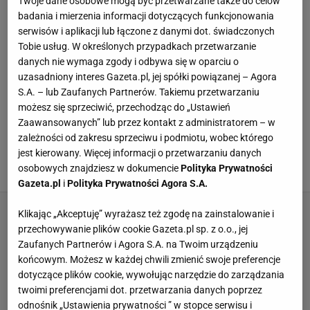
Twoje dane osobowe mogą być przetwarzane także do celów
zakresu dietetyki. Obecnie w trakcie kursu na
badania i mierzenia informacji dotyczących funkcjonowania
serwisów i aplikacji lub łączone z danymi dot. świadczonych
korektora, rozwija swoje kompetencje w obszarze
Tobie usług. W określonych przypadkach przetwarzanie
redakcji i dbałości o najwyższą jakość językową
danych nie wymaga zgody i odbywa się w oparciu o
publikowanych treści.
uzasadniony interes Gazeta.pl, jej spółki powiązanej – Agora
S.A. – lub Zaufanych Partnerów. Takiemu przetwarzaniu
możesz się sprzeciwić, przechodząc do „Ustawień
WSZYSTKIE ARTYKUŁY
Zaawansowanych” lub przez kontakt z administratorem – w
zależności od zakresu sprzeciwu i podmiotu, wobec którego
Jak sadzić rzeżuchę na wacie? Ten prosty
sposób sprawi, że urośnie w kilka dni
jest kierowany. Więcej informacji o przetwarzaniu danych
osobowych znajdziesz w dokumencie
Polityka Prywatności
1 KWIETNIA 2026, 17:12
Gazeta.pl
i
Polityka Prywatności Agora S.A.
Klikając „Akceptuję” wyrażasz też zgodę na zainstalowanie i
przechowywanie plików cookie Gazeta.pl sp. z o.o., jej
Zaufanych Partnerów i Agora S.A. na Twoim urządzeniu
końcowym. Możesz w każdej chwili zmienić swoje preferencje
dotyczące plików cookie, wywołując narzędzie do zarządzania
twoimi preferencjami dot. przetwarzania danych poprzez
odnośnik „Ustawienia prywatności ” w stopce serwisu i