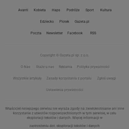
Avanti
Kobieta
Haps
Podróże
Sport
Kultura
Edziecko
Plotek
Gazeta.pl
Poczta
Newsletter
Facebook
RSS
Copyright © Gazeta.pl sp. z o.o.
O Nas
Staże u nas
Reklama
Polityka prywatności
Wszystkie artykuły
Zasady korzystania z portalu
Zgłoś uwagi
Ustawienia prywatności
Właściciel niniejszego serwisu nie wyraża zgody na zwielokrotnianie ani inne
korzystanie z utworów rozpowszechnionych w tym serwisie, w celu
eksploracji tekstów i danych. Więcej informacji w
zastrzeżeniu dot. eksploracji tekstów i danych