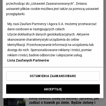
przechodząc do „Ustawień Zaawansowanych”. Zmiana
ustawień plików cookie możliwa jest także za pomocą ustawień
przeglądarki.
My, nasi Zaufani Partnerzy i Agora S.A. możemy przetwarzać
dane osobowe w następujących celach:
Użycie dokładnych danych geolokalizacyjnych. Aktywne
skanowanie charakterystyki urządzenia do celów
identyfikacji. Przechowywanie informacji na urządzeniu lub
dostęp do nich. Spersonalizowane reklamy i treści, pomiar
reklam i treści, badnie odbiorców i ulepszanie usług.
Lista Zaufanych Partnerów
Hortensja bukietowa ożywi każdy ogród.
Kwitnie długo i zachwyca kwiatami. A jak
USTAWIENIA ZAAWANSOWANE
pachnie
15 MARCA 2026, 14:36
AKCEPTUJĘ
Kiedy nawozić trawę na wiosnę? Sprawdź, jak
zadbać o trawnik po zimie. Będzie zielony i