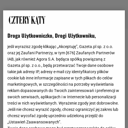
Droga Użytkowniczko, Drogi Użytkowniku,
Klaudia Gregorczyk
jeśli wyrazisz zgodę klikając „Akceptuję”, Gazeta.pl sp. z o.o.
oraz jej Zaufani Partnerzy, w tym [
676
] Zaufanych Partnerów
IAB, jak również Agora S.A. będąca spółką powiązaną z
Redaktorka lifestyle i autorka artykułów o tematyce
Gazeta.pl sp. z o.o., będą przetwarzać Twoje dane osobowe
takie jak adresy IP, adresy e-mail czy identyfikatory plików
zdrowotnej. Specjalizuje się w szeroko pojętym stylu
cookie lub inne informacje zapisane w tych plikach do celów
życia, well-being, urody oraz świadomego dbania o
marketingowych, w szczególności na potrzeby wyświetlania
zdrowie. Łączy przystępny język z rzetelnym
reklam dopasowanych do Twoich zainteresowań i preferencji w
podejściem do źródeł.
swoich serwisach, aplikacjach i w Internecie lub personalizacji
treści w nich wyświetlanych. Wyrażenie zgody jest dobrowolne.
W swoich tekstach łączy przystępny język z
Jeśli nie chcesz wyrazić zgody, chcesz ograniczyć jej zakres lub
chcesz wycofać zgodę uprzednio udzieloną przejdź do
rzetelnym podejściem do źródeł. Prywatnie autorka
„Ustawień Zaawansowanych”.
książek dla młodzieży oraz artykułów naukowych z