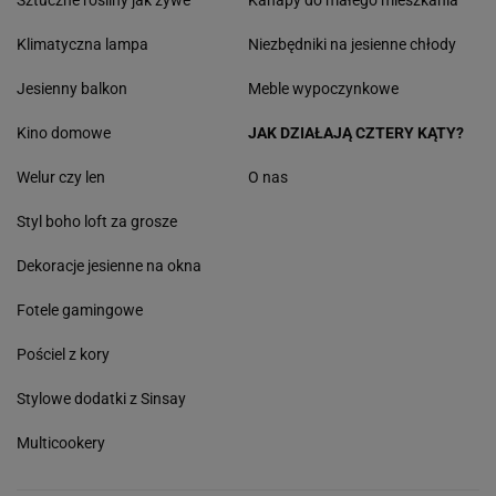
Sztuczne rośliny jak żywe
Kanapy do małego mieszkania
Klimatyczna lampa
Niezbędniki na jesienne chłody
Jesienny balkon
Meble wypoczynkowe
Kino domowe
JAK DZIAŁAJĄ CZTERY KĄTY?
Welur czy len
O nas
Styl boho loft za grosze
Dekoracje jesienne na okna
Fotele gamingowe
Pościel z kory
Stylowe dodatki z Sinsay
Multicookery