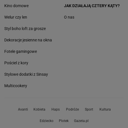
Kino domowe
JAK DZIAŁAJĄ CZTERY KĄTY?
Welur czy len
O nas
Styl boho loft za grosze
Dekoracje jesienne na okna
Fotele gamingowe
Pościel z kory
Stylowe dodatki z Sinsay
Multicookery
Avanti
Kobieta
Haps
Podróże
Sport
Kultura
Edziecko
Plotek
Gazeta.pl