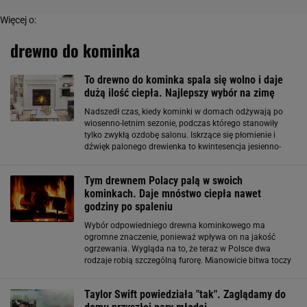
Więcej o:
drewno do kominka
To drewno do kominka spala się wolno i daje
dużą ilość ciepła. Najlepszy wybór na zimę
Nadszedł czas, kiedy kominki w domach odżywają po
wiosenno-letnim sezonie, podczas którego stanowiły
tylko zwykłą ozdobę salonu. Iskrzące się płomienie i
dźwięk palonego drewienka to kwintesencja jesienno-
zimowych wieczorów. Jakie drewno do kominka
sprawdzi się najlepiej? Podpowiadamy. Jakie drewno
Tym drewnem Polacy palą w swoich
kominkach. Daje mnóstwo ciepła nawet
godziny po spaleniu
Wybór odpowiedniego drewna kominkowego ma
ogromne znaczenie, ponieważ wpływa on na jakość
ogrzewania. Wygląda na to, że teraz w Polsce dwa
rodzaje robią szczególną furorę. Mianowicie bitwa toczy
się pomiędzy brzozą i klonem. Ich właściwości nieco się
różnią i to, na które drewno postawisz, głównie
Taylor Swift powiedziała "tak". Zaglądamy do