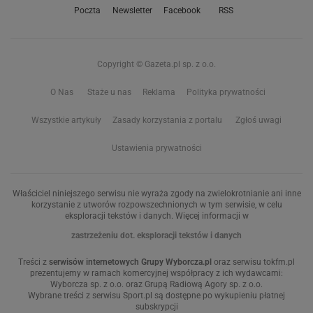
Poczta
Newsletter
Facebook
RSS
Copyright © Gazeta.pl sp. z o.o.
O Nas
Staże u nas
Reklama
Polityka prywatności
Wszystkie artykuły
Zasady korzystania z portalu
Zgłoś uwagi
Ustawienia prywatności
Właściciel niniejszego serwisu nie wyraża zgody na zwielokrotnianie ani inne
korzystanie z utworów rozpowszechnionych w tym serwisie, w celu
eksploracji tekstów i danych. Więcej informacji w
zastrzeżeniu dot. eksploracji tekstów i danych
Treści z
serwisów internetowych Grupy Wyborcza.pl
oraz serwisu tokfm.pl
prezentujemy w ramach komercyjnej współpracy z ich wydawcami:
Wyborcza sp. z o.o. oraz Grupą Radiową Agory sp. z o.o.
Wybrane treści z serwisu Sport.pl są dostępne po wykupieniu płatnej
subskrypcji