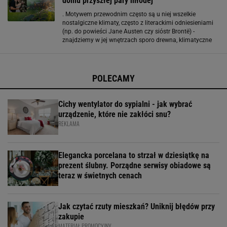
domu przyszłej pary młodej
. Motywem przewodnim często są u niej wszelkie
nostalgiczne klimaty, często z literackimi odniesieniami
(np. do powieści Jane Austen czy sióstr Brontë) -
znajdziemy w jej wnętrzach sporo drewna, klimatyczne
kominki, tkaniny w kwiatowe wzory i subtelne boho w
wydaniu bardziej tradycyjnym niż hippie. Taylor
POLECAMY
Cichy wentylator do sypialni - jak wybrać
urządzenie, które nie zakłóci snu?
REKLAMA
Elegancka porcelana to strzał w dziesiątkę na
prezent ślubny. Porządne serwisy obiadowe są
teraz w świetnych cenach
Jak czytać rzuty mieszkań? Uniknij błędów przy
zakupie
MATERIAŁ PROMOCYJNY