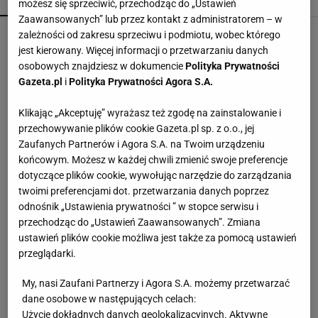
POPULARNE
NAJNOWSZE
możesz się sprzeciwić, przechodząc do „Ustawień
Zaawansowanych” lub przez kontakt z administratorem – w
Kompaktowa bieżnia do małego mieszkania.
zależności od zakresu sprzeciwu i podmiotu, wobec którego
Ten sprzęt mieści się pod łóżko
jest kierowany. Więcej informacji o przetwarzaniu danych
osobowych znajdziesz w dokumencie
Polityka Prywatności
Gazeta.pl
i
Polityka Prywatności Agora S.A.
Vintage gramofony wracają do łask. Polacy na
nowo pokochali vinyle
Klikając „Akceptuję” wyrażasz też zgodę na zainstalowanie i
przechowywanie plików cookie Gazeta.pl sp. z o.o., jej
Zaufanych Partnerów i Agora S.A. na Twoim urządzeniu
Nie czekaj, aż będzie za późno. To może
końcowym. Możesz w każdej chwili zmienić swoje preferencje
oznaczać, że szkoła przestała służyć dziecku
dotyczące plików cookie, wywołując narzędzie do zarządzania
MATERIAŁ PROMOCYJNY
twoimi preferencjami dot. przetwarzania danych poprzez
odnośnik „Ustawienia prywatności ” w stopce serwisu i
Te dywany są porządne jak za dawnych lato.
przechodząc do „Ustawień Zaawansowanych”. Zmiana
Piękne wzory, a ceny? Nawet mniej niż 50 zł
ustawień plików cookie możliwa jest także za pomocą ustawień
przeglądarki.
Przenośne klimatyzatory i wentylatory najlepsze
My, nasi Zaufani Partnerzy i Agora S.A. możemy przetwarzać
na upały. Są tanie i ciche, dobre do sypialni
dane osobowe w następujących celach:
Użycie dokładnych danych geolokalizacyjnych. Aktywne