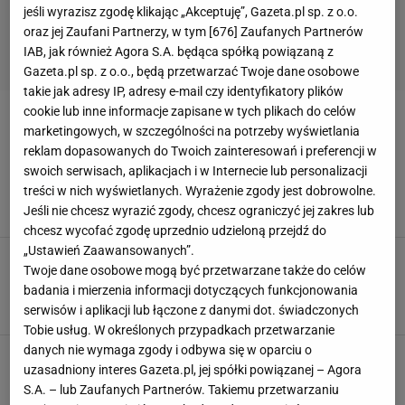
jeśli wyrazisz zgodę klikając „Akceptuję”, Gazeta.pl sp. z o.o.
oraz jej Zaufani Partnerzy, w tym [
676
] Zaufanych Partnerów
IAB, jak również Agora S.A. będąca spółką powiązaną z
Gazeta.pl sp. z o.o., będą przetwarzać Twoje dane osobowe
takie jak adresy IP, adresy e-mail czy identyfikatory plików
cookie lub inne informacje zapisane w tych plikach do celów
DREWNO DO KOMINKA
marketingowych, w szczególności na potrzeby wyświetlania
reklam dopasowanych do Twoich zainteresowań i preferencji w
Chcesz ogrzać dom chrustem zbieranym w
swoich serwisach, aplikacjach i w Internecie lub personalizacji
lesie? Może cię to sporo kosztować
treści w nich wyświetlanych. Wyrażenie zgody jest dobrowolne.
CHRUST
DREWNO DO KOMINKA
DREWNO NA OPAŁ
KOMINEK
Jeśli nie chcesz wyrazić zgody, chcesz ograniczyć jej zakres lub
chcesz wycofać zgodę uprzednio udzieloną przejdź do
„Ustawień Zaawansowanych”.
To drewno do kominka spala się wolno i daje
Twoje dane osobowe mogą być przetwarzane także do celów
dużą ilość ciepła. Najlepszy wybór na zimę
badania i mierzenia informacji dotyczących funkcjonowania
DREWNO DO KOMINKA
DREWNO NA OPAŁ
serwisów i aplikacji lub łączone z danymi dot. świadczonych
JAKIE DREWNO DO KOMINKA
KOMINEK
Tobie usług. W określonych przypadkach przetwarzanie
danych nie wymaga zgody i odbywa się w oparciu o
uzasadniony interes Gazeta.pl, jej spółki powiązanej – Agora
S.A. – lub Zaufanych Partnerów. Takiemu przetwarzaniu