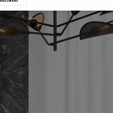
WANSOWANE
żasz też zgodę na zainstalowanie i przechowywanie plików cookie Gazeta.p
gora S.A. na Twoim urządzeniu końcowym. Możesz w każdej chwili zmien
 wywołując narzędzie do zarządzania twoimi preferencjami dot. przetw
ywatności ” w stopce serwisu i przechodząc do „Ustawień Zaawansowan
st także za pomocą ustawień przeglądarki.
rzy i Agora S.A. możemy przetwarzać dane osobowe w następujących cel
 geolokalizacyjnych. Aktywne skanowanie charakterystyki urządzenia do
 na urządzeniu lub dostęp do nich. Spersonalizowane reklamy i treści, p
zanie usług.
Lista Zaufanych Partnerów