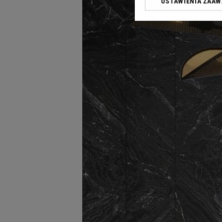
USTAWIENIA ZAA
Klikając „Akceptuję” wyra
Zaufanych Partnerów i A
dotyczące plików cookie,
odnośnik „Ustawienia pr
plików cookie możliwa je
My, nasi Zaufani Partne
Użycie dokładnych danych
Przechowywanie informacji
badnie odbiorców i uleps