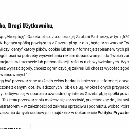
ko, Drogi Użytkowniku,
, które zmienia wnętrze i tworzy w
jąc „Akceptuję”, Gazeta.pl sp. z o.o. oraz jej Zaufani Partnerzy, w tym [
67
klepie Komfort znajdziesz designer
.A. będąca spółką powiązaną z Gazeta.pl sp. z o.o., będą przetwarzać T
ail czy identyfikatory plików cookie lub inne informacje zapisane w tych p
gólności na potrzeby wyświetlania reklam dopasowanych do Twoich zain
acjach i w Internecie lub personalizacji treści w nich wyświetlanych. Wyr
cesz wyrazić zgody, chcesz ograniczyć jej zakres lub chcesz wycofać zgo
aawansowanych”.
 być przetwarzane także do celów badania i mierzenia informacji dot
 łączone z danymi dot. świadczonych Tobie usług. W określonych przypad
i odbywa się w oparciu o uzasadniony interes Gazeta.pl, jej spółki powi
. Takiemu przetwarzaniu możesz się sprzeciwić, przechodząc do „Ust
nistratorem – w zależności od zakresu sprzeciwu i podmiotu, wobec które
etwarzaniu danych osobowych znajdziesz w dokumencie
Polityka Prywatn