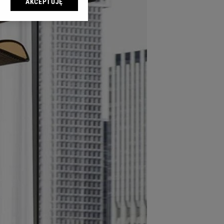
AKCEPTUJĘ
l sp. z o.o., jej
ić swoje preferencje
arzania danych poprzez
ych”. Zmiana ustawień
ach:
 celów identyfikacji.
omiar reklam i treści,