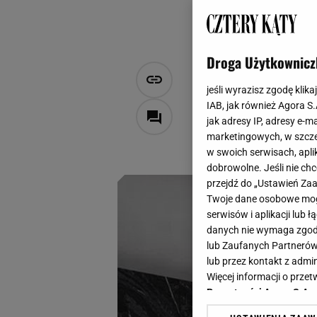
Droga Użytkownicz
Oświetlenie
jeśli wyrazisz zgodę klika
klimat. W s
IAB, jak również Agora S
jak adresy IP, adresy e-m
marketingowych, w szcze
Natalia Szyperek
w swoich serwisach, aplik
8 września 2025, 18:00
dobrowolne. Jeśli nie ch
przejdź do „Ustawień Z
Twoje dane osobowe mogą
serwisów i aplikacji lub
danych nie wymaga zgody 
lub Zaufanych Partnerów
lub przez kontakt z admi
Więcej informacji o prz
Prywatności Agora S.A.