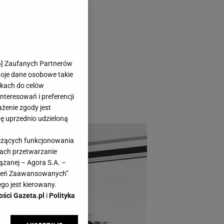
yjątkowy
6
] Zaufanych Partnerów
skie cuda
woje dane osobowe takie
likach do celów
teresowań i preferencji
ażenie zgody jest
dę uprzednio udzieloną
yczących funkcjonowania
kach przetwarzanie
ązanej – Agora S.A. –
awień Zaawansowanych”
go jest kierowany.
ości Gazeta.pl
i
Polityka