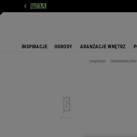
WIADOMOŚCI
NEXT
SPORT
PLOTEK
D
INSPIRACJE
OGRODY
ARANŻACJE WNĘTRZ
P
inspiracje
Oświetlenie, któ