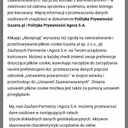
zależności od zakresu sprzeciwu i podmiotu, wobec którego
także w czasie przyjęcia w gronie przyjaciół.
jest kierowany. Więcej informacji o przetwarzaniu danych
osobowych znajdziesz w dokumencie
Polityka Prywatności
Gazeta.pl
i
Polityka Prywatności Agora S.A.
Klikając „Akceptuję” wyrażasz też zgodę na zainstalowanie i
przechowywanie plików cookie Gazeta.pl sp. z o.o., jej
Zaufanych Partnerów i Agora S.A. na Twoim urządzeniu
końcowym. Możesz w każdej chwili zmienić swoje preferencje
dotyczące plików cookie, wywołując narzędzie do zarządzania
twoimi preferencjami dot. przetwarzania danych poprzez
odnośnik „Ustawienia prywatności ” w stopce serwisu i
przechodząc do „Ustawień Zaawansowanych”. Zmiana
ustawień plików cookie możliwa jest także za pomocą ustawień
przeglądarki.
My, nasi Zaufani Partnerzy i Agora S.A. możemy przetwarzać
screen z ikea
dane osobowe w następujących celach:
Użycie dokładnych danych geolokalizacyjnych. Aktywne
skanowanie charakterystyki urządzenia do celów