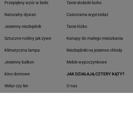
Przepiękny wzór w listki
Tanie dodatki boho
Naturalny dywan
Castorama wyprzedaż
Jesienny niezbędnik
Tanie łóżko
Sztuczne rośliny jak żywe
Kanapy do małego mieszkania
Klimatyczna lampa
Niezbędniki na jesienne chłody
Jesienny balkon
Meble wypoczynkowe
Kino domowe
JAK DZIAŁAJĄ CZTERY KĄTY?
Welur czy len
O nas
Styl boho loft za grosze
Dekoracje jesienne na okna
Fotele gamingowe