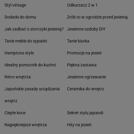
Styl vintage
Odkurzacz 2 w 1
Dodatki do domu
Zrób to w ogrodzie przed jesienią
Jak zadbać o storczyki jesienią?
Jesienne ozdoby DIY
Tanie meble do sypialni
Tanie biurka
Hamptons style
Promocje na jesień
Idealny pomocnik do kuchni
Piękna zastawa
Retro wnętrza
Jesienne ogrzewanie
Japońskie zasady urządzania
Ceramika do wnętrz
wnętrz
Ciepłe koce
Sekret stylu japandi
Najpiękniejsze wnętrza
Hity na jesień