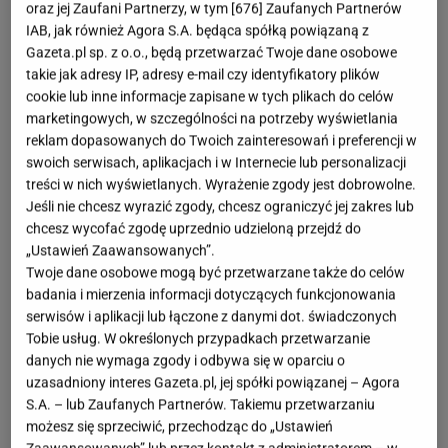
oraz jej Zaufani Partnerzy, w tym [
676
] Zaufanych Partnerów
Jesienią coraz chętniej sięgamy po akcesoria, które
IAB, jak również Agora S.A. będąca spółką powiązaną z
umilają codzienne posiłki i wprowadzają do kuchni
Gazeta.pl sp. z o.o., będą przetwarzać Twoje dane osobowe
takie jak adresy IP, adresy e-mail czy identyfikatory plików
nutę elegancji. Właśnie dlatego warto zwrócić
cookie lub inne informacje zapisane w tych plikach do celów
uwagę na miskę NATBARB z IKEA.
To produkt, który
marketingowych, w szczególności na potrzeby wyświetlania
zbiera świetne opinie, a jego cena nie przekracza
reklam dopasowanych do Twoich zainteresowań i preferencji w
swoich serwisach, aplikacjach i w Internecie lub personalizacji
nawet 5 zł.
treści w nich wyświetlanych. Wyrażenie zgody jest dobrowolne.
Jeśli nie chcesz wyrazić zgody, chcesz ograniczyć jej zakres lub
Sprawdzi się na wiele okazji i zachwyci gości, a
chcesz wycofać zgodę uprzednio udzieloną przejdź do
kosztuje grosze
„Ustawień Zaawansowanych”.
Twoje dane osobowe mogą być przetwarzane także do celów
badania i mierzenia informacji dotyczących funkcjonowania
Czarna miska NATBARB wyróżnia się prostym, ale
serwisów i aplikacji lub łączone z danymi dot. świadczonych
efektownym wyglądem. Jej subtelne żłobienia i
Tobie usług. W określonych przypadkach przetwarzanie
elegancki połysk sprawiają, że świetnie pasuje
danych nie wymaga zgody i odbywa się w oparciu o
uzasadniony interes Gazeta.pl, jej spółki powiązanej – Agora
zarówno do nowoczesnych, jak i klasycznych
S.A. – lub Zaufanych Partnerów. Takiemu przetwarzaniu
wnętrz. To naczynie, które bez problemu
odnajdzie
możesz się sprzeciwić, przechodząc do „Ustawień
się na stole podczas codziennego śniadania, ale
Zaawansowanych” lub przez kontakt z administratorem – w