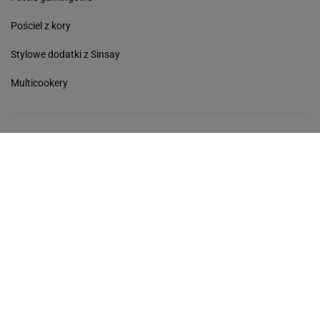
Pościel z kory
Stylowe dodatki z Sinsay
Multicookery
Avanti
Kobieta
Haps
Podróże
Sport
Kultura
Edziecko
Plotek
Gazeta.pl
Poczta
Newsletter
Facebook
RSS
Copyright © Gazeta.pl sp. z o.o.
O Nas
Staże u nas
Reklama
Polityka prywatności
Wszystkie artykuły
Zasady korzystania z portalu
Zgłoś uwagi