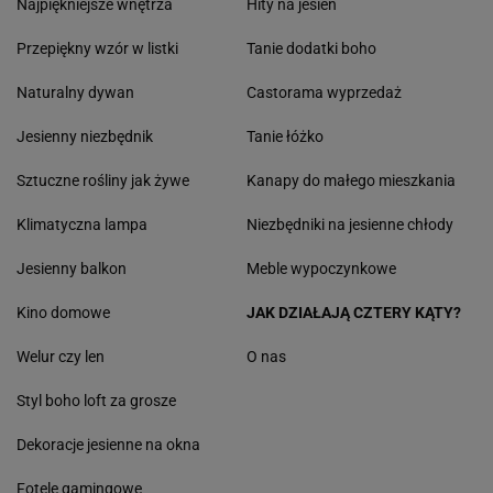
Najpiękniejsze wnętrza
Hity na jesień
Przepiękny wzór w listki
Tanie dodatki boho
Naturalny dywan
Castorama wyprzedaż
Jesienny niezbędnik
Tanie łóżko
Sztuczne rośliny jak żywe
Kanapy do małego mieszkania
Klimatyczna lampa
Niezbędniki na jesienne chłody
Jesienny balkon
Meble wypoczynkowe
Kino domowe
JAK DZIAŁAJĄ CZTERY KĄTY?
Welur czy len
O nas
Styl boho loft za grosze
Dekoracje jesienne na okna
Fotele gamingowe