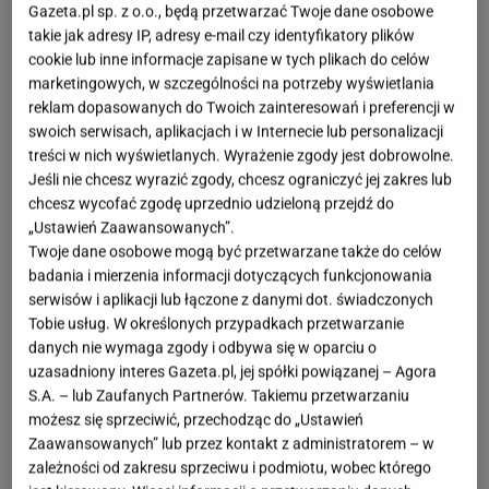
Gazeta.pl sp. z o.o., będą przetwarzać Twoje dane osobowe
takie jak adresy IP, adresy e-mail czy identyfikatory plików
cookie lub inne informacje zapisane w tych plikach do celów
marketingowych, w szczególności na potrzeby wyświetlania
reklam dopasowanych do Twoich zainteresowań i preferencji w
swoich serwisach, aplikacjach i w Internecie lub personalizacji
treści w nich wyświetlanych. Wyrażenie zgody jest dobrowolne.
Jeśli nie chcesz wyrazić zgody, chcesz ograniczyć jej zakres lub
chcesz wycofać zgodę uprzednio udzieloną przejdź do
„Ustawień Zaawansowanych”.
Twoje dane osobowe mogą być przetwarzane także do celów
badania i mierzenia informacji dotyczących funkcjonowania
serwisów i aplikacji lub łączone z danymi dot. świadczonych
Tobie usług. W określonych przypadkach przetwarzanie
danych nie wymaga zgody i odbywa się w oparciu o
uzasadniony interes Gazeta.pl, jej spółki powiązanej – Agora
S.A. – lub Zaufanych Partnerów. Takiemu przetwarzaniu
możesz się sprzeciwić, przechodząc do „Ustawień
Zaawansowanych” lub przez kontakt z administratorem – w
zależności od zakresu sprzeciwu i podmiotu, wobec którego