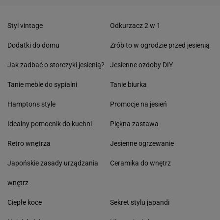
Styl vintage
Odkurzacz 2 w 1
Dodatki do domu
Zrób to w ogrodzie przed jesienią
Jak zadbać o storczyki jesienią?
Jesienne ozdoby DIY
Tanie meble do sypialni
Tanie biurka
Hamptons style
Promocje na jesień
Idealny pomocnik do kuchni
Piękna zastawa
Retro wnętrza
Jesienne ogrzewanie
Japońskie zasady urządzania
Ceramika do wnętrz
wnętrz
Ciepłe koce
Sekret stylu japandi