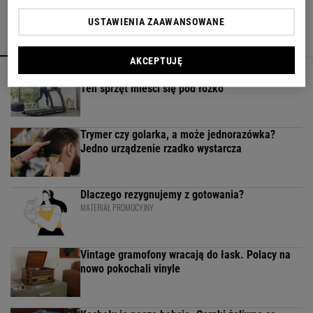
USTAWIENIA ZAAWANSOWANE
POPULARNE
NAJNOWSZE
AKCEPTUJĘ
Kompaktowa bieżnia do małego mieszkania.
Ten sprzęt mieści się pod łóżko
Trymer czy golarka, a może jednorazówka?
Jedno urządzenie rzadko wystarcza
Dlaczego rezygnujemy z gotowania?
MATERIAŁ PROMOCYJNY
Vintage gramofony wracają do łask. Polacy na
nowo pokochali vinyle