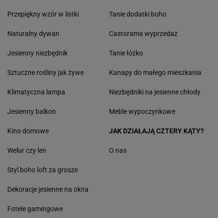
Przepiękny wzór w listki
Tanie dodatki boho
Naturalny dywan
Castorama wyprzedaż
Jesienny niezbędnik
Tanie łóżko
Sztuczne rośliny jak żywe
Kanapy do małego mieszkania
Klimatyczna lampa
Niezbędniki na jesienne chłody
Jesienny balkon
Meble wypoczynkowe
Kino domowe
JAK DZIAŁAJĄ CZTERY KĄTY?
Welur czy len
O nas
Styl boho loft za grosze
Dekoracje jesienne na okna
Fotele gamingowe