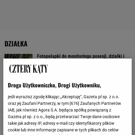
DZIAŁKA
Fotopułapki do monitoringu posesji, działki i
garażu. Jak wybrać skuteczne i dyskretne
urządzenie?
ARANŻACJA WNĘTRZ
DZIAŁKA
FOTOPUŁAPKI
OGRÓD
Droga Użytkowniczko, Drogi Użytkowniku,
Mrówki i gąsienice to twoja zmora. Zrób to, a
znienawidzą twój ogród
jeśli wyrazisz zgodę klikając „Akceptuję”, Gazeta.pl sp. z o.o.
DZIAŁKA
OGRÓD
OWADY
PORADY
oraz jej Zaufani Partnerzy, w tym [
676
] Zaufanych Partnerów
IAB, jak również Agora S.A. będąca spółką powiązaną z
Gazeta.pl sp. z o.o., będą przetwarzać Twoje dane osobowe
Najlepszy domowy sposób na mech na trawnik.
takie jak adresy IP, adresy e-mail czy identyfikatory plików
Rozsyp to, a będziesz spać spokojnie
cookie lub inne informacje zapisane w tych plikach do celów
DZIAŁKA
INSPIRACJE
MECH
OGRÓD