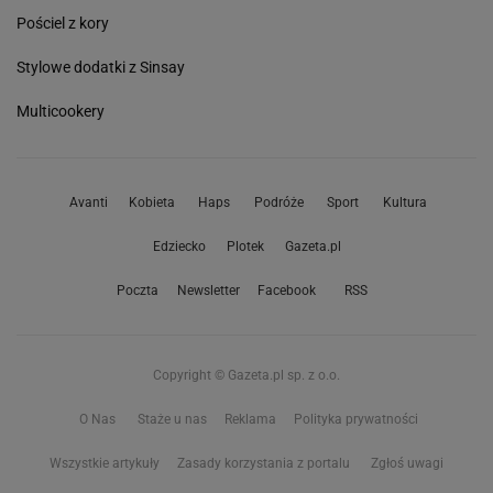
Pościel z kory
Stylowe dodatki z Sinsay
Multicookery
Avanti
Kobieta
Haps
Podróże
Sport
Kultura
Edziecko
Plotek
Gazeta.pl
Poczta
Newsletter
Facebook
RSS
Copyright © Gazeta.pl sp. z o.o.
O Nas
Staże u nas
Reklama
Polityka prywatności
Wszystkie artykuły
Zasady korzystania z portalu
Zgłoś uwagi