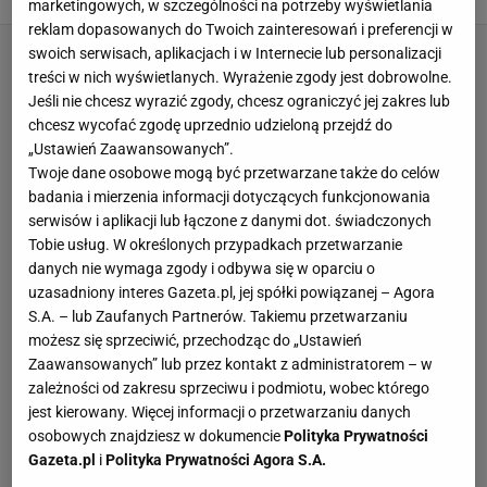
marketingowych, w szczególności na potrzeby wyświetlania
reklam dopasowanych do Twoich zainteresowań i preferencji w
swoich serwisach, aplikacjach i w Internecie lub personalizacji
treści w nich wyświetlanych. Wyrażenie zgody jest dobrowolne.
Jeśli nie chcesz wyrazić zgody, chcesz ograniczyć jej zakres lub
chcesz wycofać zgodę uprzednio udzieloną przejdź do
„Ustawień Zaawansowanych”.
Twoje dane osobowe mogą być przetwarzane także do celów
badania i mierzenia informacji dotyczących funkcjonowania
serwisów i aplikacji lub łączone z danymi dot. świadczonych
Tobie usług. W określonych przypadkach przetwarzanie
danych nie wymaga zgody i odbywa się w oparciu o
uzasadniony interes Gazeta.pl, jej spółki powiązanej – Agora
S.A. – lub Zaufanych Partnerów. Takiemu przetwarzaniu
możesz się sprzeciwić, przechodząc do „Ustawień
Zaawansowanych” lub przez kontakt z administratorem – w
zależności od zakresu sprzeciwu i podmiotu, wobec którego
jest kierowany. Więcej informacji o przetwarzaniu danych
osobowych znajdziesz w dokumencie
Polityka Prywatności
Gazeta.pl
i
Polityka Prywatności Agora S.A.