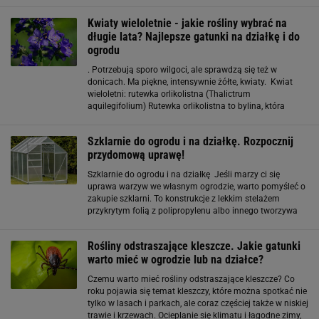
typowym dla gęstej zabudowy jednorodzinnej - wąska
działka, bezpośrednie
Kwiaty wieloletnie - jakie rośliny wybrać na
długie lata? Najlepsze gatunki na działkę i do
ogrodu
. Potrzebują sporo wilgoci, ale sprawdzą się też w
donicach. Ma piękne, intensywnie żółte, kwiaty. Kwiat
wieloletni: rutewka orlikolistna (Thalictrum
aquilegifolium) Rutewka orlikolistna to bylina, która
rośnie dziko m.in. nad tatrzańskimi potokami, ale może
być też uprawiana w ogrodzie i na działce. Osiąga
Szklarnie do ogrodu i na działkę. Rozpocznij
przydomową uprawę!
Szklarnie do ogrodu i na działkę Jeśli marzy ci się
uprawa warzyw we własnym ogrodzie, warto pomyśleć o
zakupie szklarni. To konstrukcje z lekkim stelażem
przykrytym folią z polipropylenu albo innego tworzywa
sztucznego. Te małe domki dla roślin chronią je przed
niekorzystnymi warunkami
Rośliny odstraszające kleszcze. Jakie gatunki
warto mieć w ogrodzie lub na działce?
Czemu warto mieć rośliny odstraszające kleszcze? Co
roku pojawia się temat kleszczy, które można spotkać nie
tylko w lasach i parkach, ale coraz częściej także w niskiej
trawie i krzewach. Ocieplanie się klimatu i łagodne zimy,