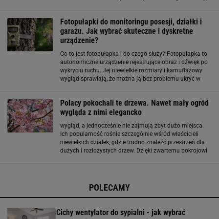
sprawiają, że jest ich corocznie coraz więcej i konieczna
jest
Fotopułapki do monitoringu posesji, działki i
garażu. Jak wybrać skuteczne i dyskretne
urządzenie?
Co to jest fotopułapka i do czego służy? Fotopułapka to
autonomiczne urządzenie rejestrujące obraz i dźwięk po
wykryciu ruchu. Jej niewielkie rozmiary i kamuflażowy
wygląd sprawiają, że można ją bez problemu ukryć w
otoczeniu. Fotopułapki są wykorzystywane zarówno
przez leśników i myśliwych do
Polacy pokochali te drzewa. Nawet mały ogród
wygląda z nimi elegancko
wygląd, a jednocześnie nie zajmują zbyt dużo miejsca.
Ich popularność rośnie szczególnie wśród właścicieli
niewielkich działek, gdzie trudno znaleźć przestrzeń dla
dużych i rozłożystych drzew. Dzięki zwartemu pokrojowi
rośliny te można sadzić zarówno w małych ogrodach
przydomowych, jak i na działkach
POLECAMY
Cichy wentylator do sypialni - jak wybrać