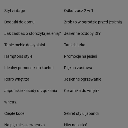
Styl vintage
Odkurzacz 2 w 1
Dodatki do domu
Zrób to w ogrodzie przed jesienią
Jak zadbać o storczyki jesienią?
Jesienne ozdoby DIY
Tanie meble do sypialni
Tanie biurka
Hamptons style
Promocje na jesień
Idealny pomocnik do kuchni
Piękna zastawa
Retro wnętrza
Jesienne ogrzewanie
Japońskie zasady urządzania
Ceramika do wnętrz
wnętrz
Ciepłe koce
Sekret stylu japandi
Najpiękniejsze wnętrza
Hity na jesień