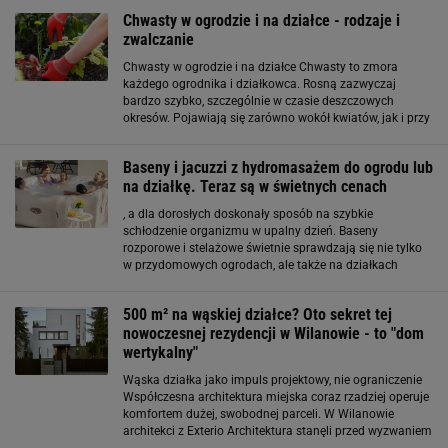
dopuszczalne. W praktyce jednak takie sytuacje
Chwasty w ogrodzie i na działce - rodzaje i
zwalczanie
Chwasty w ogrodzie i na działce Chwasty to zmora
każdego ogrodnika i działkowca. Rosną zazwyczaj
bardzo szybko, szczególnie w czasie deszczowych
okresów. Pojawiają się zarówno wokół kwiatów, jak i przy
warzywach oraz owocach, a także na trawniku. Mimo, że
wyglądają jak zwyczajne rośliny
Baseny i jacuzzi z hydromasażem do ogrodu lub
na działkę. Teraz są w świetnych cenach
, a dla dorosłych doskonały sposób na szybkie
schłodzenie organizmu w upalny dzień. Baseny
rozporowe i stelażowe świetnie sprawdzają się nie tylko
w przydomowych ogrodach, ale także na działkach
rekreacyjnych, gdzie przestrzeń jest ograniczona.
Najlepsze baseny na lato - wyprzedają się w mig
500 m² na wąskiej działce? Oto sekret tej
nowoczesnej rezydencji w Wilanowie - to "dom
wertykalny"
Wąska działka jako impuls projektowy, nie ograniczenie
Współczesna architektura miejska coraz rzadziej operuje
komfortem dużej, swobodnej parceli. W Wilanowie
architekci z Exterio Architektura stanęli przed wyzwaniem