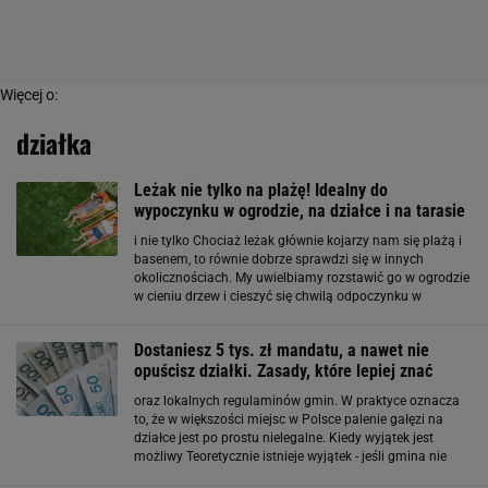
Więcej o:
działka
Leżak nie tylko na plażę! Idealny do
wypoczynku w ogrodzie, na działce i na tarasie
i nie tylko Chociaż leżak głównie kojarzy nam się plażą i
basenem, to równie dobrze sprawdzi się w innych
okolicznościach. My uwielbiamy rozstawić go w ogrodzie
w cieniu drzew i cieszyć się chwilą odpoczynku w
naturze. Będzie też doskonałym wyborem na działkę -
możliwość składania i kompaktowy rozmiar sprawią
Dostaniesz 5 tys. zł mandatu, a nawet nie
opuścisz działki. Zasady, które lepiej znać
oraz lokalnych regulaminów gmin. W praktyce oznacza
to, że w większości miejsc w Polsce palenie gałęzi na
działce jest po prostu nielegalne. Kiedy wyjątek jest
możliwy Teoretycznie istnieje wyjątek - jeśli gmina nie
zapewnia odbioru bioodpadów, spalanie może być