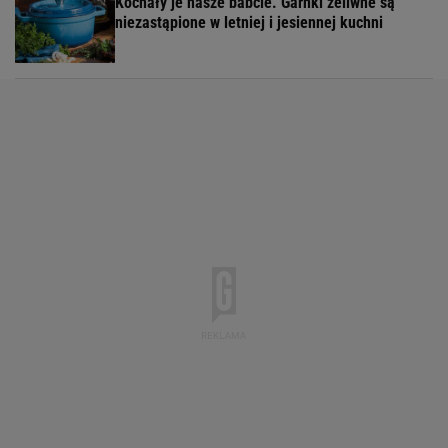
Kochały je nasze babcie. Garnki żeliwne są
niezastąpione w letniej i jesiennej kuchni