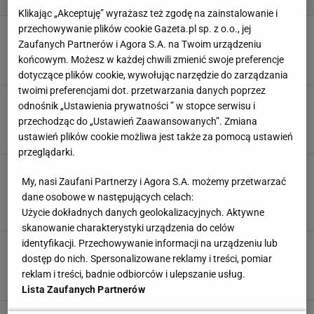
Klikając „Akceptuję” wyrażasz też zgodę na zainstalowanie i
przechowywanie plików cookie Gazeta.pl sp. z o.o., jej
Żółknące liście ogórków to nie problem. Zrób
Zaufanych Partnerów i Agora S.A. na Twoim urządzeniu
to, a rośliny ci podziękują
końcowym. Możesz w każdej chwili zmienić swoje preferencje
DZIAŁKA
OGRÓD
OGÓRKI
PIELĘGNACJA ROŚLIN
dotyczące plików cookie, wywołując narzędzie do zarządzania
twoimi preferencjami dot. przetwarzania danych poprzez
Wlej to do gniazda mrówek. Znikną zanim
odnośnik „Ustawienia prywatności ” w stopce serwisu i
policzysz do dziesięciu
przechodząc do „Ustawień Zaawansowanych”. Zmiana
DZIAŁKA
MRÓWKI
OGRÓD
OWADY
ustawień plików cookie możliwa jest także za pomocą ustawień
przeglądarki.
Kwiaty letnie, które odmienią twój ogród. Nie
My, nasi Zaufani Partnerzy i Agora S.A. możemy przetwarzać
musisz być ekspertem, żeby każdy się
zachwycił
dane osobowe w następujących celach:
Użycie dokładnych danych geolokalizacyjnych. Aktywne
DZIAŁKA
INSPIRACJE
KWIATY
LATO
skanowanie charakterystyki urządzenia do celów
identyfikacji. Przechowywanie informacji na urządzeniu lub
Rośliny odstraszające kleszcze. Jakie gatunki
dostęp do nich. Spersonalizowane reklamy i treści, pomiar
warto mieć w ogrodzie lub na działce?
reklam i treści, badnie odbiorców i ulepszanie usług.
DZIAŁKA
KLESZCZE
KOMARY
OWADY
Lista Zaufanych Partnerów