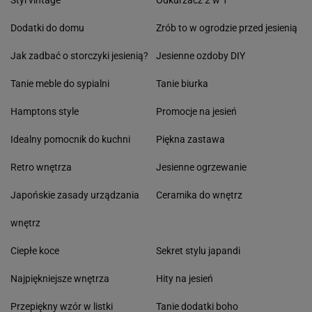
Styl vintage
Odkurzacz 2 w 1
Dodatki do domu
Zrób to w ogrodzie przed jesienią
Jak zadbać o storczyki jesienią?
Jesienne ozdoby DIY
Tanie meble do sypialni
Tanie biurka
Hamptons style
Promocje na jesień
Idealny pomocnik do kuchni
Piękna zastawa
Retro wnętrza
Jesienne ogrzewanie
Japońskie zasady urządzania
Ceramika do wnętrz
wnętrz
Ciepłe koce
Sekret stylu japandi
Najpiękniejsze wnętrza
Hity na jesień
Przepiękny wzór w listki
Tanie dodatki boho