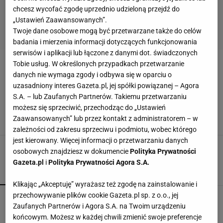
chcesz wycofać zgodę uprzednio udzieloną przejdź do
„Ustawień Zaawansowanych”.
Twoje dane osobowe mogą być przetwarzane także do celów
badania i mierzenia informacji dotyczących funkcjonowania
serwisów i aplikacji lub łączone z danymi dot. świadczonych
Tobie usług. W określonych przypadkach przetwarzanie
JAK PRZECHOWYWAĆ ŻYWNOŚĆ
danych nie wymaga zgody i odbywa się w oparciu o
uzasadniony interes Gazeta.pl, jej spółki powiązanej – Agora
Przez ten błąd produkty w lodówce szybciej się
S.A. – lub Zaufanych Partnerów. Takiemu przetwarzaniu
psują. Sprawdź, czy go nie popełniasz
możesz się sprzeciwić, przechodząc do „Ustawień
JAK PRZECHOWYWAĆ ŻYWNOŚĆ
JEDZENIE
LODÓWKA
Zaawansowanych” lub przez kontakt z administratorem – w
MARNOWANIE JEDZENIA
zależności od zakresu sprzeciwu i podmiotu, wobec którego
jest kierowany. Więcej informacji o przetwarzaniu danych
osobowych znajdziesz w dokumencie
Polityka Prywatności
Gazeta.pl
i
Polityka Prywatności Agora S.A.
POPULARNE
NAJNOWSZE
Klikając „Akceptuję” wyrażasz też zgodę na zainstalowanie i
przechowywanie plików cookie Gazeta.pl sp. z o.o., jej
Fotopułapka przyłapie każdego, kto odwiedza
Zaufanych Partnerów i Agora S.A. na Twoim urządzeniu
ogród w nocy. I sarnę, i złodzieja
końcowym. Możesz w każdej chwili zmienić swoje preferencje