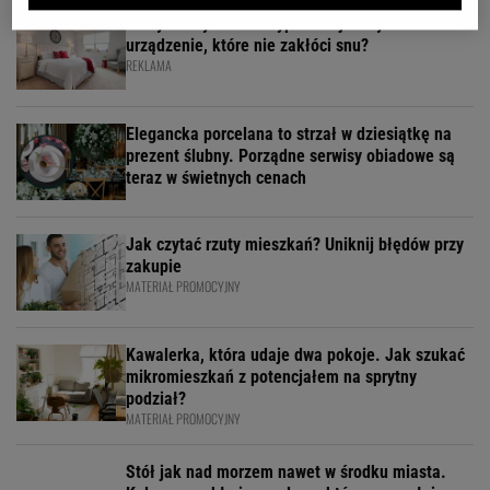
Cichy wentylator do sypialni - jak wybrać
urządzenie, które nie zakłóci snu?
REKLAMA
Elegancka porcelana to strzał w dziesiątkę na
prezent ślubny. Porządne serwisy obiadowe są
teraz w świetnych cenach
Jak czytać rzuty mieszkań? Uniknij błędów przy
zakupie
MATERIAŁ PROMOCYJNY
Kawalerka, która udaje dwa pokoje. Jak szukać
mikromieszkań z potencjałem na sprytny
podział?
MATERIAŁ PROMOCYJNY
Stół jak nad morzem nawet w środku miasta.