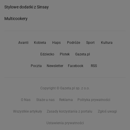
Stylowe dodatki z Sinsay
Multicookery
Avanti
Kobieta
Haps
Podróże
Sport
Kultura
Edziecko
Plotek
Gazeta.pl
Poczta
Newsletter
Facebook
RSS
Copyright © Gazeta.pl sp. z o.o.
O Nas
Staże u nas
Reklama
Polityka prywatności
Wszystkie artykuły
Zasady korzystania z portalu
Zgłoś uwagi
Ustawienia prywatności