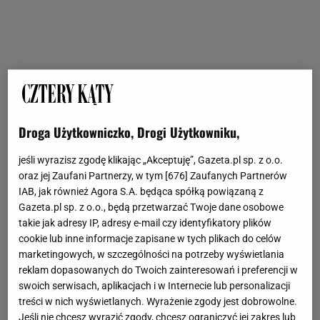
Droga Użytkowniczko, Drogi Użytkowniku,
jeśli wyrazisz zgodę klikając „Akceptuję”, Gazeta.pl sp. z o.o.
oraz jej Zaufani Partnerzy, w tym [
676
] Zaufanych Partnerów
IAB, jak również Agora S.A. będąca spółką powiązaną z
Gazeta.pl sp. z o.o., będą przetwarzać Twoje dane osobowe
takie jak adresy IP, adresy e-mail czy identyfikatory plików
cookie lub inne informacje zapisane w tych plikach do celów
marketingowych, w szczególności na potrzeby wyświetlania
reklam dopasowanych do Twoich zainteresowań i preferencji w
swoich serwisach, aplikacjach i w Internecie lub personalizacji
treści w nich wyświetlanych. Wyrażenie zgody jest dobrowolne.
Jeśli nie chcesz wyrazić zgody, chcesz ograniczyć jej zakres lub