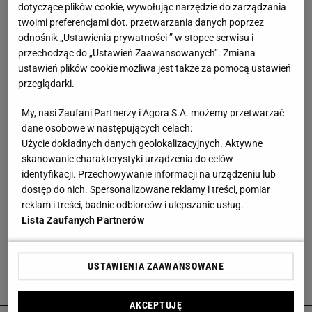
dotyczące plików cookie, wywołując narzędzie do zarządzania
twoimi preferencjami dot. przetwarzania danych poprzez
Kochały je nasze babcie. Garnki żeliwne są
niezastąpione w letniej i jesiennej kuchni
odnośnik „Ustawienia prywatności ” w stopce serwisu i
przechodząc do „Ustawień Zaawansowanych”. Zmiana
ustawień plików cookie możliwa jest także za pomocą ustawień
Dlaczego rezygnujemy z gotowania?
przeglądarki.
MATERIAŁ PROMOCYJNY
My, nasi Zaufani Partnerzy i Agora S.A. możemy przetwarzać
dane osobowe w następujących celach:
Vintage gramofony wracają do łask. Polacy na
Użycie dokładnych danych geolokalizacyjnych. Aktywne
nowo pokochali vinyle
skanowanie charakterystyki urządzenia do celów
identyfikacji. Przechowywanie informacji na urządzeniu lub
dostęp do nich. Spersonalizowane reklamy i treści, pomiar
Te dywany są porządne jak za dawnych lato.
reklam i treści, badnie odbiorców i ulepszanie usług.
Piękne wzory, a ceny? Nawet mniej niż 50 zł
Lista Zaufanych Partnerów
USTAWIENIA ZAAWANSOWANE
POLECAMY
AKCEPTUJĘ