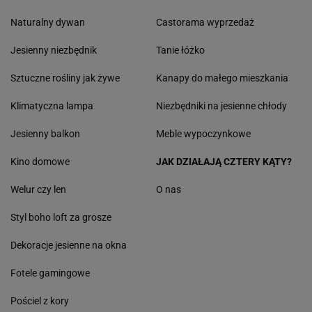
Naturalny dywan
Castorama wyprzedaż
Jesienny niezbędnik
Tanie łóżko
Sztuczne rośliny jak żywe
Kanapy do małego mieszkania
Klimatyczna lampa
Niezbędniki na jesienne chłody
Jesienny balkon
Meble wypoczynkowe
Kino domowe
JAK DZIAŁAJĄ CZTERY KĄTY?
Welur czy len
O nas
Styl boho loft za grosze
Dekoracje jesienne na okna
Fotele gamingowe
Pościel z kory