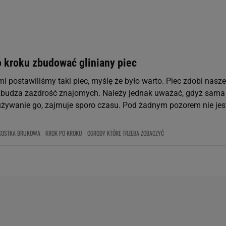
st także za pomocą ustawień przeglądarki.
rzy i Agora S.A. możemy przetwarzać dane osobowe w następujących cel
 geolokalizacyjnych. Aktywne skanowanie charakterystyki urządzenia do
 na urządzeniu lub dostęp do nich. Spersonalizowane reklamy i treści, p
o kroku zbudować gliniany piec
zanie usług.
Lista Zaufanych Partnerów
i postawiliśmy taki piec, myślę że było warto. Piec zdobi nasze
zbudza zazdrość znajomych. Należy jednak uważać, gdyż sama
używanie go, zajmuje sporo czasu. Pod żadnym pozorem nie jest
KOSTKA BRUKOWA
KROK PO KROKU
OGRODY KTÓRE TRZEBA ZOBACZYĆ