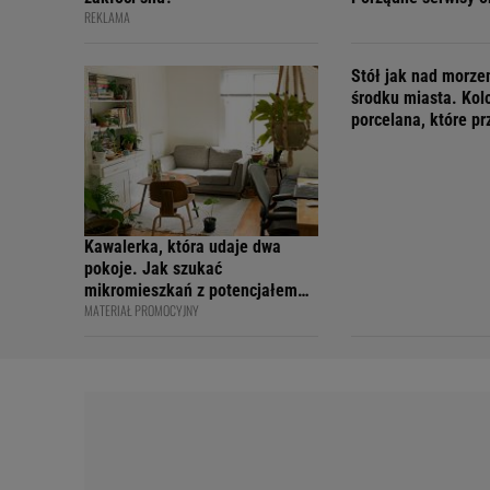
REKLAMA
teraz w świetnych 
Stół jak nad morz
środku miasta. Kol
porcelana, które p
wakacyjny nastrój
Kawalerka, która udaje dwa
pokoje. Jak szukać
mikromieszkań z potencjałem
MATERIAŁ PROMOCYJNY
na sprytny podział?