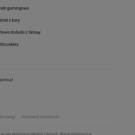
tele gamingowe
ściel z kory
ylowe dodatki z Sinsay
lticookery
azeta.pl
łoś uwagi
Ustawienia prywatności
w celu eksploracji tekstów i danych. Więcej informacji w