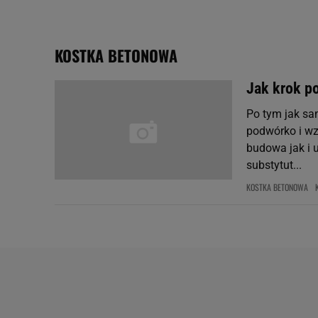
plików cookie możliwa je
My, nasi Zaufani Partne
KOSTKA BETONOWA
Użycie dokładnych danych
Przechowywanie informacji
Jak krok p
badnie odbiorców i uleps
Po tym jak sam
podwórko i w
budowa jak i 
substytut...
KOSTKA BETONOWA