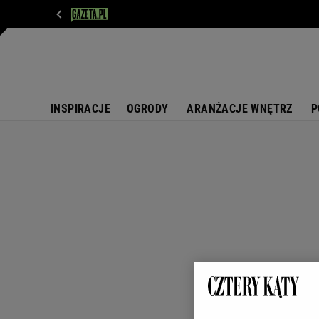
WIADOMOŚCI
NEXT
SPORT
PLOTEK
D
INSPIRACJE
OGRODY
ARANŻACJE WNĘTRZ
P