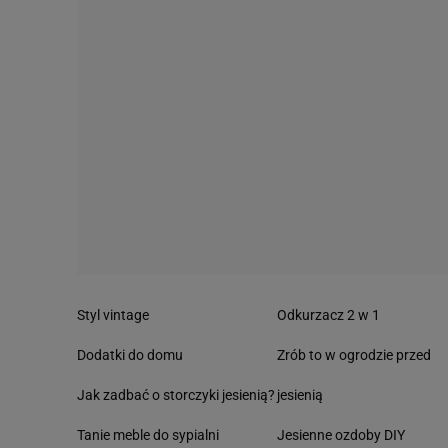
Styl vintage
Odkurzacz 2 w 1
Dodatki do domu
Zrób to w ogrodzie przed
Jak zadbać o storczyki jesienią?
jesienią
Tanie meble do sypialni
Jesienne ozdoby DIY