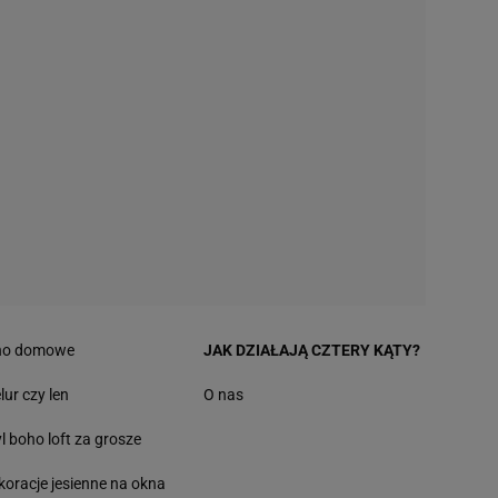
no domowe
JAK DZIAŁAJĄ CZTERY KĄTY?
lur czy len
O nas
yl boho loft za grosze
koracje jesienne na okna