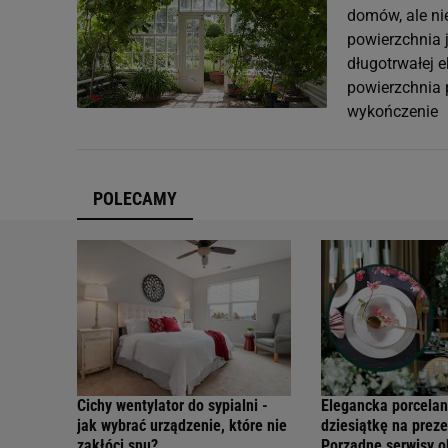
domów, ale ni
powierzchnia 
długotrwałej e
powierzchnia 
wykończenie
POLECAMY
Cichy wentylator do sypialni -
Elegancka porcelan
jak wybrać urządzenie, które nie
dziesiątkę na preze
zakłóci snu?
Porządne serwisy 