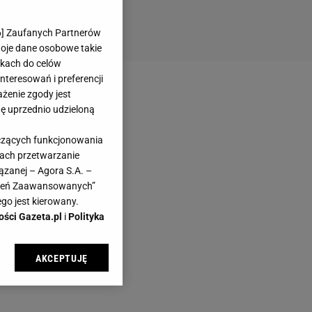
6
] Zaufanych Partnerów
woje dane osobowe takie
likach do celów
teresowań i preferencji
ażenie zgody jest
dę uprzednio udzieloną
yczących funkcjonowania
kach przetwarzanie
ązanej – Agora S.A. –
awień Zaawansowanych”
go jest kierowany.
ości Gazeta.pl
i
Polityka
AKCEPTUJĘ
l sp. z o.o., jej
ić swoje preferencje
arzania danych poprzez
ych”. Zmiana ustawień