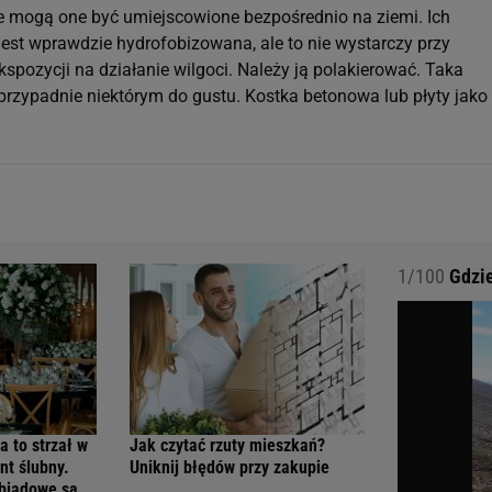
e mogą one być umiejscowione bezpośrednio na ziemi. Ich
jest wprawdzie hydrofobizowana, ale to nie wystarczy przy
kspozycji na działanie wilgoci. Należy ją polakierować. Taka
przypadnie niektórym do gustu. Kostka betonowa lub płyty jako
1/100
Gdzie
a to strzał w
Jak czytać rzuty mieszkań?
nt ślubny.
Uniknij błędów przy zakupie
obiadowe są