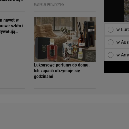
MATERIAŁ PROMOCYJNY
cenach
em nawet w
orowe szkło i
w Eur
rzywołują
w Aust
w Ame
Luksusowe perfumy do domu.
Ich zapach utrzymuje się
godzinami