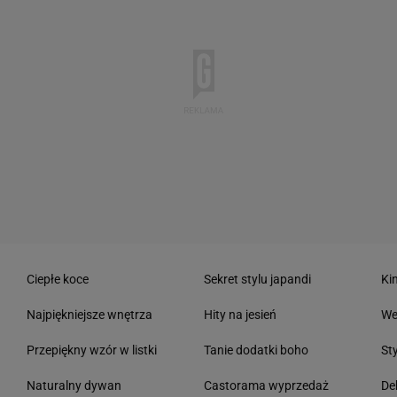
Ciepłe koce
Sekret stylu japandi
Ki
Najpiękniejsze wnętrza
Hity na jesień
We
Przepiękny wzór w listki
Tanie dodatki boho
St
Naturalny dywan
Castorama wyprzedaż
De