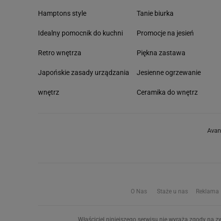
Hamptons style
Tanie biurka
Idealny pomocnik do kuchni
Promocje na jesień
Retro wnętrza
Piękna zastawa
Japońskie zasady urządzania
Jesienne ogrzewanie
wnętrz
Ceramika do wnętrz
Avan
O Nas
Staże u nas
Reklama
Właściciel niniejszego serwisu nie wyraża zgody na zw