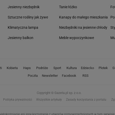
Jesienny niezbędnik
Tanie łóżko
Fo
Sztuczne rośliny jak żywe
Kanapy do małego mieszkania
Po
Klimatyczna lampa
Niezbędniki na jesienne chłody
St
Jesienny balkon
Meble wypoczynkowe
Mu
ti
Kobieta
Haps
Podróże
Sport
Kultura
Edziecko
Plotek
G
Poczta
Newsletter
Facebook
RSS
Copyright © Gazeta.pl sp. z o.o.
Polityka prywatności
Wszystkie artykuły
Zasady korzystania z portalu
Zg
ielokrotnianie ani inne korzystanie z utworów rozpowszechnionych w tym serwisie, 