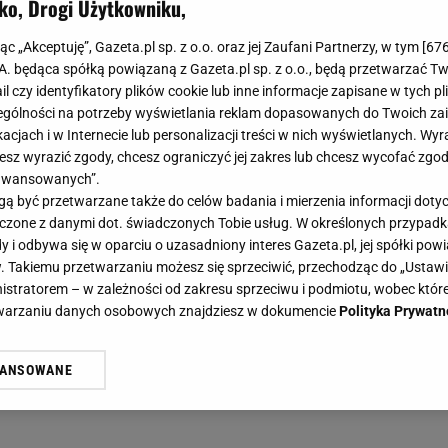
ko, Drogi Użytkowniku,
jąc „Akceptuję”, Gazeta.pl sp. z o.o. oraz jej Zaufani Partnerzy, w tym [
67
.A. będąca spółką powiązaną z Gazeta.pl sp. z o.o., będą przetwarzać T
ail czy identyfikatory plików cookie lub inne informacje zapisane w tych p
gólności na potrzeby wyświetlania reklam dopasowanych do Twoich zain
acjach i w Internecie lub personalizacji treści w nich wyświetlanych. Wyr
cesz wyrazić zgody, chcesz ograniczyć jej zakres lub chcesz wycofać zgo
aawansowanych”.
 być przetwarzane także do celów badania i mierzenia informacji dot
 łączone z danymi dot. świadczonych Tobie usług. W określonych przypad
i odbywa się w oparciu o uzasadniony interes Gazeta.pl, jej spółki powi
. Takiemu przetwarzaniu możesz się sprzeciwić, przechodząc do „Ust
nistratorem – w zależności od zakresu sprzeciwu i podmiotu, wobec które
etwarzaniu danych osobowych znajdziesz w dokumencie
Polityka Prywatn
WANSOWANE
żasz też zgodę na zainstalowanie i przechowywanie plików cookie Gazeta.p
gora S.A. na Twoim urządzeniu końcowym. Możesz w każdej chwili zmien
 wywołując narzędzie do zarządzania twoimi preferencjami dot. przetw
ywatności ” w stopce serwisu i przechodząc do „Ustawień Zaawansowan