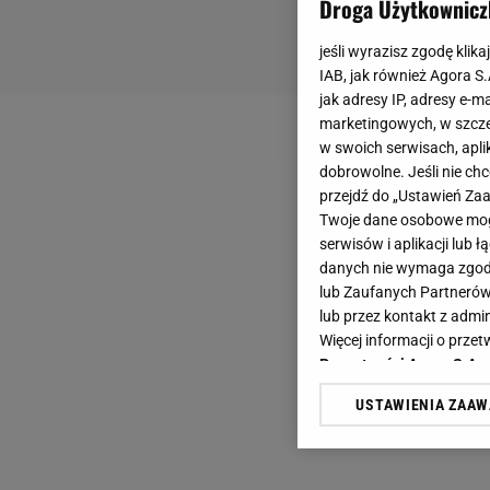
Droga Użytkownicz
jeśli wyrazisz zgodę klika
IAB, jak również Agora S
jak adresy IP, adresy e-m
marketingowych, w szcze
w swoich serwisach, aplik
dobrowolne. Jeśli nie ch
przejdź do „Ustawień Z
Twoje dane osobowe mogą
serwisów i aplikacji lub
danych nie wymaga zgody 
lub Zaufanych Partnerów
lub przez kontakt z admi
Więcej informacji o prz
Prywatności Agora S.A.
USTAWIENIA ZAA
Klikając „Akceptuję” wyra
Zaufanych Partnerów i A
dotyczące plików cookie,
odnośnik „Ustawienia pr