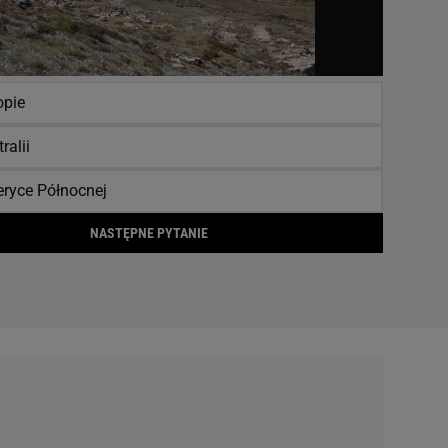
opie
ralii
ryce Północnej
NASTĘPNE PYTANIE