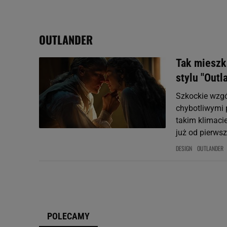
Użycie dokładnych danych
Przechowywanie informacji
badnie odbiorców i uleps
OUTLANDER
Tak mieszk
stylu "Outl
Szkockie wzgó
chybotliwymi p
takim klimacie
już od pierwsz
DESIGN
OUTLANDER
POLECAMY