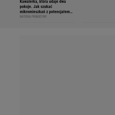
Kawalerka, która udaje dwa
pokoje. Jak szukać
mikromieszkań z potencjałem
MATERIAŁ PROMOCYJNY
na sprytny podział?