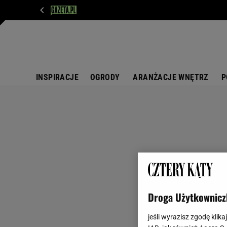
WIADOMOŚCI
NEXT
SPORT
PLOTEK
D
INSPIRACJE
OGRODY
ARANŻACJE WNĘTRZ
P
Droga Użytkownicz
jeśli wyrazisz zgodę klika