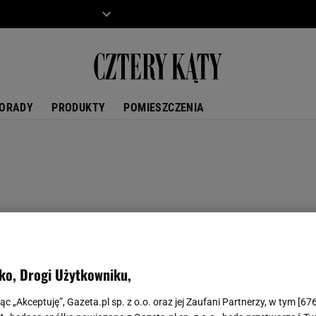
ZIECKO
MOTO
ORADY
PRODUKTY
POMIESZCZENIA
ko, Drogi Użytkowniku,
jąc „Akceptuję”, Gazeta.pl sp. z o.o. oraz jej Zaufani Partnerzy, w tym [
67