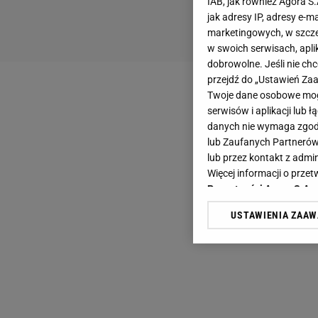
IAB, jak również Agora S
jak adresy IP, adresy e-m
marketingowych, w szcze
w swoich serwisach, aplik
dobrowolne. Jeśli nie ch
przejdź do „Ustawień Z
Twoje dane osobowe mogą
serwisów i aplikacji lub
danych nie wymaga zgody 
lub Zaufanych Partnerów
lub przez kontakt z admi
Więcej informacji o prz
Prywatności Agora S.A.
USTAWIENIA ZAA
Klikając „Akceptuję” wyra
Zaufanych Partnerów i A
dotyczące plików cookie,
odnośnik „Ustawienia pr
plików cookie możliwa je
My, nasi Zaufani Partne