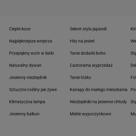
Ciepłe koce
Sekret stylu japandi
Ki
Najpiękniejsze wnętrza
Hity na jesień
We
Przepiękny wzór w listki
Tanie dodatki boho
St
Naturalny dywan
Castorama wyprzedaż
De
Jesienny niezbędnik
Tanie łóżko
Fo
Sztuczne rośliny jak żywe
Kanapy do małego mieszkania
Po
Klimatyczna lampa
Niezbędniki na jesienne chłody
St
Jesienny balkon
Meble wypoczynkowe
Mu