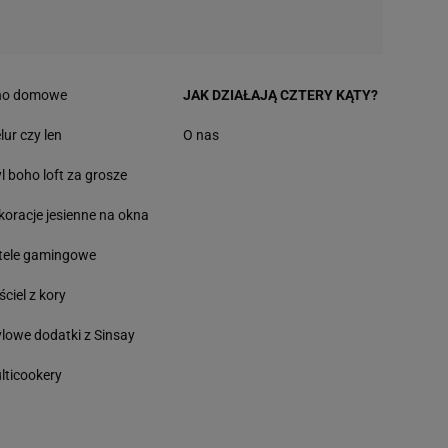
no domowe
JAK DZIAŁAJĄ CZTERY KĄTY?
lur czy len
O nas
yl boho loft za grosze
koracje jesienne na okna
tele gamingowe
ściel z kory
ylowe dodatki z Sinsay
lticookery