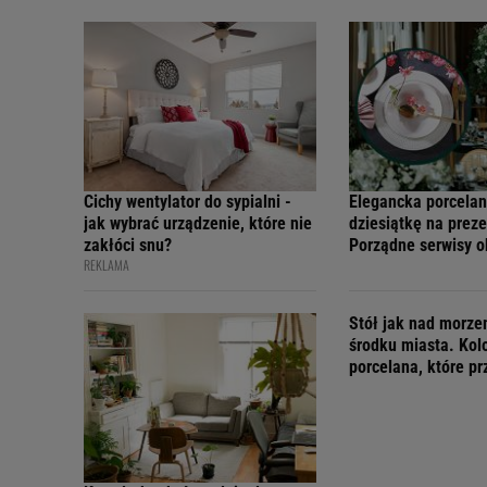
Cichy wentylator do sypialni -
Elegancka porcelan
jak wybrać urządzenie, które nie
dziesiątkę na preze
zakłóci snu?
Porządne serwisy 
REKLAMA
teraz w świetnych 
Stół jak nad morz
środku miasta. Kol
porcelana, które p
wakacyjny nastrój