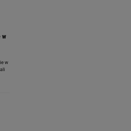
 celów identyfikacji.
omiar reklam i treści,
e w
ie w
ali