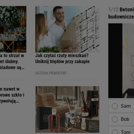
1/12
Betoni
budownicze
a to strzał w
Jak czytać rzuty mieszkań?
nt ślubny.
Uniknij błędów przy zakupie
obiadowe są
MATERIAŁ PROMOCYJNY
cenach
em nawet w
orowe szkło i
rzywołują
Sam
Bob
Tom