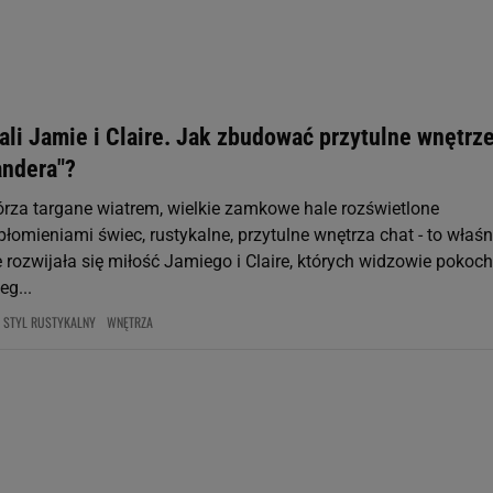
 geolokalizacyjnych. Aktywne skanowanie charakterystyki urządzenia do
 na urządzeniu lub dostęp do nich. Spersonalizowane reklamy i treści, p
zanie usług.
Lista Zaufanych Partnerów
ali Jamie i Claire. Jak zbudować przytulne wnętrz
andera"?
rza targane wiatrem, wielkie zamkowe hale rozświetlone
łomieniami świec, rustykalne, przytulne wnętrza chat - to właśn
 rozwijała się miłość Jamiego i Claire, których widzowie pokoch
eg...
STYL RUSTYKALNY
WNĘTRZA