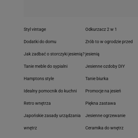
Styl vintage
Odkurzacz 2 w 1
Dodatki do domu
Zrób to w ogrodzie przed
Jak zadbać o storczyki jesienią?
jesienią
Tanie meble do sypialni
Jesienne ozdoby DIY
Hamptons style
Tanie biurka
Idealny pomocnik do kuchni
Promocje na jesień
Retro wnętrza
Piękna zastawa
Japońskie zasady urządzania
Jesienne ogrzewanie
wnętrz
Ceramika do wnętrz