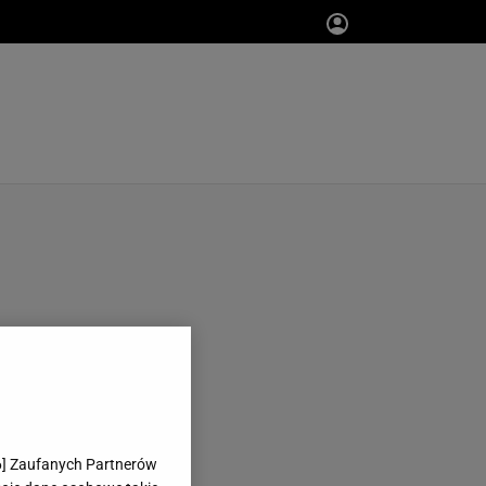
6
] Zaufanych Partnerów