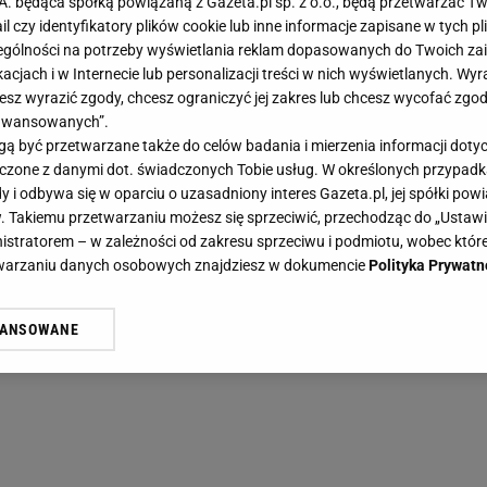
.A. będąca spółką powiązaną z Gazeta.pl sp. z o.o., będą przetwarzać T
ail czy identyfikatory plików cookie lub inne informacje zapisane w tych p
gólności na potrzeby wyświetlania reklam dopasowanych do Twoich zain
acjach i w Internecie lub personalizacji treści w nich wyświetlanych. Wyr
cesz wyrazić zgody, chcesz ograniczyć jej zakres lub chcesz wycofać zgo
aawansowanych”.
 być przetwarzane także do celów badania i mierzenia informacji dot
 łączone z danymi dot. świadczonych Tobie usług. W określonych przypad
i odbywa się w oparciu o uzasadniony interes Gazeta.pl, jej spółki powi
. Takiemu przetwarzaniu możesz się sprzeciwić, przechodząc do „Ust
nistratorem – w zależności od zakresu sprzeciwu i podmiotu, wobec które
etwarzaniu danych osobowych znajdziesz w dokumencie
Polityka Prywatn
WANSOWANE
żasz też zgodę na zainstalowanie i przechowywanie plików cookie Gazeta.p
gora S.A. na Twoim urządzeniu końcowym. Możesz w każdej chwili zmien
 wywołując narzędzie do zarządzania twoimi preferencjami dot. przetw
ywatności ” w stopce serwisu i przechodząc do „Ustawień Zaawansowan
st także za pomocą ustawień przeglądarki.
rzy i Agora S.A. możemy przetwarzać dane osobowe w następujących cel