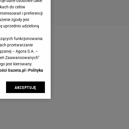
woje dane osobowe takie
likach do celów
teresowań i preferencji
ażenie zgody jest
dę uprzednio udzieloną
yczących funkcjonowania
kach przetwarzanie
ązanej – Agora S.A. –
awień Zaawansowanych”
go jest kierowany.
ości Gazeta.pl
i
Polityka
AKCEPTUJĘ
l sp. z o.o., jej
ić swoje preferencje
arzania danych poprzez
ych”. Zmiana ustawień
ach: