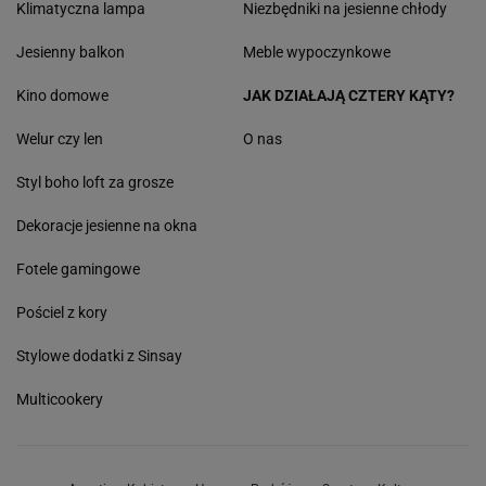
Klimatyczna lampa
Niezbędniki na jesienne chłody
Jesienny balkon
Meble wypoczynkowe
Kino domowe
JAK DZIAŁAJĄ CZTERY KĄTY?
Welur czy len
O nas
Styl boho loft za grosze
Dekoracje jesienne na okna
Fotele gamingowe
Pościel z kory
Stylowe dodatki z Sinsay
Multicookery