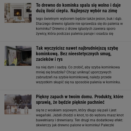
To drewno do kominka spala się wolno i daje
dużą ilość ciepła. Najlepszy wybór na zimę
tego świetnym wyborem będzie także jesion, buk i dąb.
Dlaczego drewno iglaste nie sprawdza się do palenia w
kominku? Drewno z drzew iglastych zawiera sporo
żywicy, która podczas palenia paruje i osadza się
zarówno na szybie, jak i wewnątrz komina. Na
powierzchni tworzą się wówczas tłuste warstwy
Tak wyczyścisz nawet najbrudniejszą szybę
kominkową. Bez nieestetycznych smug,
zacieków i rys
na niej dym i sadzę. Co zrobić, aby szyba kominkowa
mniej się brudziła? Chcąc uniknąć uporczywych
zabrudzeń na szybie kominkowej, należy przede
wszystkim skupić się na sposobie palenia w kominku.
Warto stosować wyłącznie odpowiednio wysuszone
drewno, które charakteryzuje się niską wilgotnością
Piękny zapach w twoim domu. Produkty, które
sprawią, że będzie pięknie pachnieć
się te z woskiem sojowym, który długo się pali i jest
wegański. Jeżeli chodzi o knot, to do wyboru masz knot
bawełniany i drewniany. Ten drugi ma dodatkowy efekt:
skwierczy jak drewno palone w kominku! Pałeczki
zapachowe Dyfuzory zapachowe z pałeczkami to