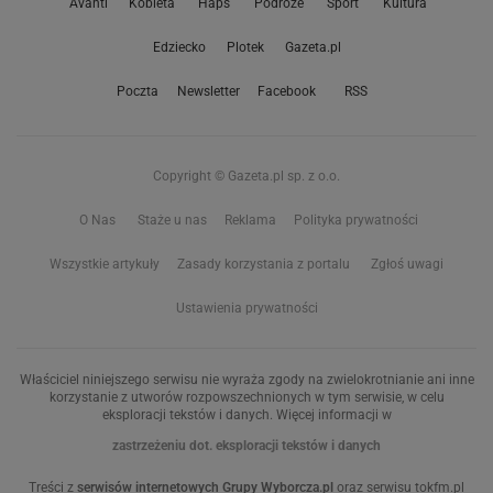
Avanti
Kobieta
Haps
Podróże
Sport
Kultura
Edziecko
Plotek
Gazeta.pl
Poczta
Newsletter
Facebook
RSS
Copyright © Gazeta.pl sp. z o.o.
O Nas
Staże u nas
Reklama
Polityka prywatności
Wszystkie artykuły
Zasady korzystania z portalu
Zgłoś uwagi
Ustawienia prywatności
Właściciel niniejszego serwisu nie wyraża zgody na zwielokrotnianie ani inne
korzystanie z utworów rozpowszechnionych w tym serwisie, w celu
eksploracji tekstów i danych. Więcej informacji w
zastrzeżeniu dot. eksploracji tekstów i danych
Treści z
serwisów internetowych Grupy Wyborcza.pl
oraz serwisu tokfm.pl