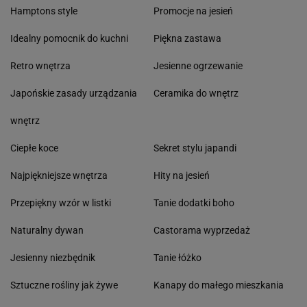
Hamptons style
Promocje na jesień
Idealny pomocnik do kuchni
Piękna zastawa
Retro wnętrza
Jesienne ogrzewanie
Japońskie zasady urządzania
Ceramika do wnętrz
wnętrz
Ciepłe koce
Sekret stylu japandi
Najpiękniejsze wnętrza
Hity na jesień
Przepiękny wzór w listki
Tanie dodatki boho
Naturalny dywan
Castorama wyprzedaż
Jesienny niezbędnik
Tanie łóżko
Sztuczne rośliny jak żywe
Kanapy do małego mieszkania