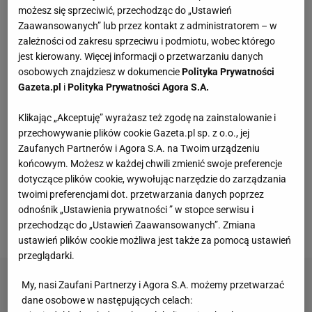
możesz się sprzeciwić, przechodząc do „Ustawień
Vintage gramofony wracają do łask. Polacy na
Zaawansowanych” lub przez kontakt z administratorem – w
nowo pokochali vinyle
zależności od zakresu sprzeciwu i podmiotu, wobec którego
jest kierowany. Więcej informacji o przetwarzaniu danych
osobowych znajdziesz w dokumencie
Polityka Prywatności
Jeden wakacyjny nawyk może mieć
Gazeta.pl
i
Polityka Prywatności Agora S.A.
nieprzyjemne konsekwencje. Też tak robisz?
MATERIAŁ PROMOCYJNY
Klikając „Akceptuję” wyrażasz też zgodę na zainstalowanie i
przechowywanie plików cookie Gazeta.pl sp. z o.o., jej
Te dywany są porządne jak za dawnych lato.
Zaufanych Partnerów i Agora S.A. na Twoim urządzeniu
Piękne wzory, a ceny? Nawet mniej niż 50 zł
końcowym. Możesz w każdej chwili zmienić swoje preferencje
dotyczące plików cookie, wywołując narzędzie do zarządzania
twoimi preferencjami dot. przetwarzania danych poprzez
Przenośne klimatyzatory i wentylatory najlepsze
odnośnik „Ustawienia prywatności ” w stopce serwisu i
na upały. Są tanie i ciche, dobre do sypialni
przechodząc do „Ustawień Zaawansowanych”. Zmiana
ustawień plików cookie możliwa jest także za pomocą ustawień
przeglądarki.
My, nasi Zaufani Partnerzy i Agora S.A. możemy przetwarzać
dane osobowe w następujących celach: