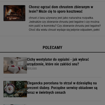
również świetny sposób na wprowadzenie do swojego
Chcesz ogrzać dom chrustem zbieranym w
wnętrza
lesie? Może cię to sporo kosztować
chrust z lasu używany jest jako naturalna rozpałka.
Jednakże czy zbieranie chrustu jest legalne i czy można
nim palić w kominku? Czy zbieranie chrustu jest legalne?
Choć dla wielu chrust wydaje się jedynie odpadem, pełni
on bardzo ważną funkcję - jest schronieniem dla ptaków,
owadów i małych ssaków
POLECAMY
Cichy wentylator do sypialni - jak wybrać
urządzenie, które nie zakłóci snu?
REKLAMA
Elegancka porcelana to strzał w dziesiątkę na
prezent ślubny. Porządne serwisy obiadowe są
teraz w świetnych cenach