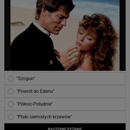
"Szogun"
"Powrót do Edenu"
"Północ-Południe"
"Ptaki ciernistych krzewów"
NASTĘPNE PYTANIE