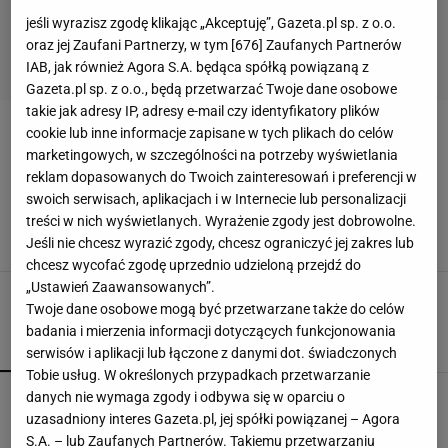
jeśli wyrazisz zgodę klikając „Akceptuję”, Gazeta.pl sp. z o.o.
oraz jej Zaufani Partnerzy, w tym [
676
] Zaufanych Partnerów
IAB, jak również Agora S.A. będąca spółką powiązaną z
Gazeta.pl sp. z o.o., będą przetwarzać Twoje dane osobowe
takie jak adresy IP, adresy e-mail czy identyfikatory plików
cookie lub inne informacje zapisane w tych plikach do celów
PALENIE W KOMINKU
marketingowych, w szczególności na potrzeby wyświetlania
reklam dopasowanych do Twoich zainteresowań i preferencji w
To drewno do kominka spala się wolno i daje
swoich serwisach, aplikacjach i w Internecie lub personalizacji
dużą ilość ciepła. Najlepszy wybór na zimę
treści w nich wyświetlanych. Wyrażenie zgody jest dobrowolne.
DREWNO DO KOMINKA
DREWNO NA OPAŁ
Jeśli nie chcesz wyrazić zgody, chcesz ograniczyć jej zakres lub
JAKIE DREWNO DO KOMINKA
KOMINEK
chcesz wycofać zgodę uprzednio udzieloną przejdź do
„Ustawień Zaawansowanych”.
Twoje dane osobowe mogą być przetwarzane także do celów
badania i mierzenia informacji dotyczących funkcjonowania
POPULARNE
NAJNOWSZE
serwisów i aplikacji lub łączone z danymi dot. świadczonych
Tobie usług. W określonych przypadkach przetwarzanie
Kompaktowa bieżnia do małego mieszkania.
danych nie wymaga zgody i odbywa się w oparciu o
Ten sprzęt mieści się pod łóżko
uzasadniony interes Gazeta.pl, jej spółki powiązanej – Agora
S.A. – lub Zaufanych Partnerów. Takiemu przetwarzaniu