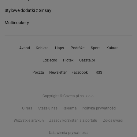
Stylowe dodatki z Sinsay
Multicookery
Avanti
Kobieta
Haps
Podróże
Sport
Kultura
Edziecko
Plotek
Gazeta.pl
Poczta
Newsletter
Facebook
RSS
Copyright © Gazeta.pl sp. z o.o.
O Nas
Staże u nas
Reklama
Polityka prywatności
Wszystkie artykuły
Zasady korzystania z portalu
Zgłoś uwagi
Ustawienia prywatności