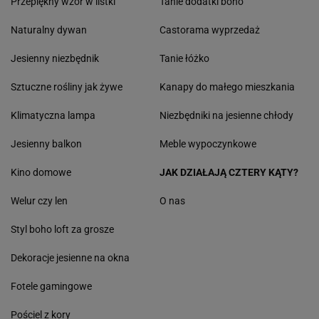
Przepiękny wzór w listki
Tanie dodatki boho
Naturalny dywan
Castorama wyprzedaż
Jesienny niezbędnik
Tanie łóżko
Sztuczne rośliny jak żywe
Kanapy do małego mieszkania
Klimatyczna lampa
Niezbędniki na jesienne chłody
Jesienny balkon
Meble wypoczynkowe
Kino domowe
JAK DZIAŁAJĄ CZTERY KĄTY?
Welur czy len
O nas
Styl boho loft za grosze
Dekoracje jesienne na okna
Fotele gamingowe
Pościel z kory