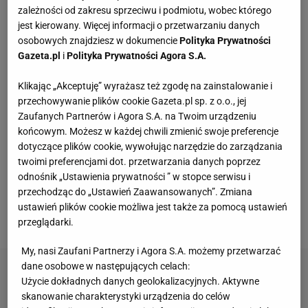
zależności od zakresu sprzeciwu i podmiotu, wobec którego
Vintage gramofony wracają do łask. Polacy na
jest kierowany. Więcej informacji o przetwarzaniu danych
nowo pokochali vinyle
osobowych znajdziesz w dokumencie
Polityka Prywatności
Gazeta.pl
i
Polityka Prywatności Agora S.A.
Dlaczego rezygnujemy z gotowania?
Klikając „Akceptuję” wyrażasz też zgodę na zainstalowanie i
MATERIAŁ PROMOCYJNY
przechowywanie plików cookie Gazeta.pl sp. z o.o., jej
Zaufanych Partnerów i Agora S.A. na Twoim urządzeniu
końcowym. Możesz w każdej chwili zmienić swoje preferencje
Kochały je nasze babcie. Garnki żeliwne są
dotyczące plików cookie, wywołując narzędzie do zarządzania
niezastąpione w letniej i jesiennej kuchni
twoimi preferencjami dot. przetwarzania danych poprzez
odnośnik „Ustawienia prywatności ” w stopce serwisu i
przechodząc do „Ustawień Zaawansowanych”. Zmiana
Te dywany są porządne jak za dawnych lato.
ustawień plików cookie możliwa jest także za pomocą ustawień
Piękne wzory, a ceny? Nawet mniej niż 50 zł
przeglądarki.
My, nasi Zaufani Partnerzy i Agora S.A. możemy przetwarzać
dane osobowe w następujących celach:
Użycie dokładnych danych geolokalizacyjnych. Aktywne
skanowanie charakterystyki urządzenia do celów