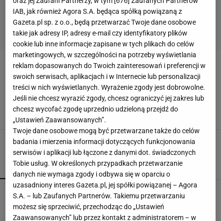
oraz jej Zaufani Partnerzy, w tym [
676
] Zaufanych Partnerów
IAB, jak również Agora S.A. będąca spółką powiązaną z
Gazeta.pl sp. z o.o., będą przetwarzać Twoje dane osobowe
takie jak adresy IP, adresy e-mail czy identyfikatory plików
cookie lub inne informacje zapisane w tych plikach do celów
marketingowych, w szczególności na potrzeby wyświetlania
reklam dopasowanych do Twoich zainteresowań i preferencji w
TAYLOR SWIFT
swoich serwisach, aplikacjach i w Internecie lub personalizacji
treści w nich wyświetlanych. Wyrażenie zgody jest dobrowolne.
Taylor Swift powiedziała "tak". Zaglądamy do
Jeśli nie chcesz wyrazić zgody, chcesz ograniczyć jej zakres lub
domu przyszłej pary młodej
chcesz wycofać zgodę uprzednio udzieloną przejdź do
ARCHITEKTURA
DESIGN
TAYLOR SWIFT
TRAVIS KELCE
„Ustawień Zaawansowanych”.
Twoje dane osobowe mogą być przetwarzane także do celów
badania i mierzenia informacji dotyczących funkcjonowania
serwisów i aplikacji lub łączone z danymi dot. świadczonych
Tobie usług. W określonych przypadkach przetwarzanie
POPULARNE
NAJNOWSZE
danych nie wymaga zgody i odbywa się w oparciu o
uzasadniony interes Gazeta.pl, jej spółki powiązanej – Agora
Fotopułapka przyłapie każdego, kto odwiedza
S.A. – lub Zaufanych Partnerów. Takiemu przetwarzaniu
ogród w nocy. I sarnę, i złodzieja
możesz się sprzeciwić, przechodząc do „Ustawień
Zaawansowanych” lub przez kontakt z administratorem – w