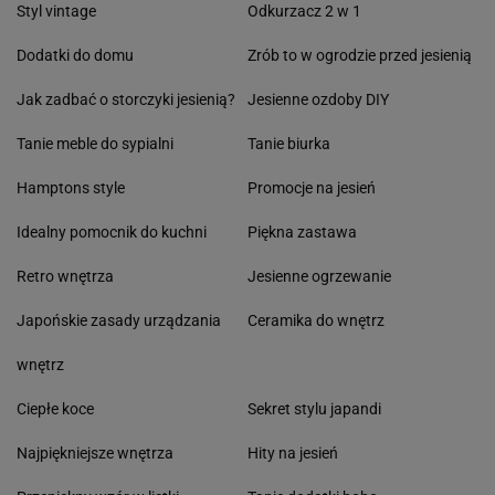
Styl vintage
Odkurzacz 2 w 1
Dodatki do domu
Zrób to w ogrodzie przed jesienią
Jak zadbać o storczyki jesienią?
Jesienne ozdoby DIY
Tanie meble do sypialni
Tanie biurka
Hamptons style
Promocje na jesień
Idealny pomocnik do kuchni
Piękna zastawa
Retro wnętrza
Jesienne ogrzewanie
Japońskie zasady urządzania
Ceramika do wnętrz
wnętrz
Ciepłe koce
Sekret stylu japandi
Najpiękniejsze wnętrza
Hity na jesień