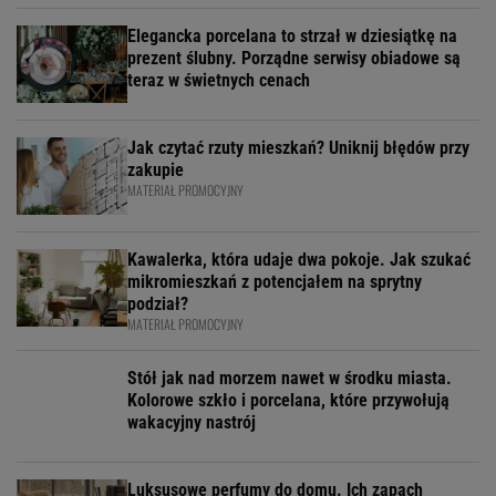
Elegancka porcelana to strzał w dziesiątkę na
prezent ślubny. Porządne serwisy obiadowe są
teraz w świetnych cenach
Jak czytać rzuty mieszkań? Uniknij błędów przy
zakupie
MATERIAŁ PROMOCYJNY
Kawalerka, która udaje dwa pokoje. Jak szukać
mikromieszkań z potencjałem na sprytny
podział?
MATERIAŁ PROMOCYJNY
Stół jak nad morzem nawet w środku miasta.
Kolorowe szkło i porcelana, które przywołują
wakacyjny nastrój
Luksusowe perfumy do domu. Ich zapach