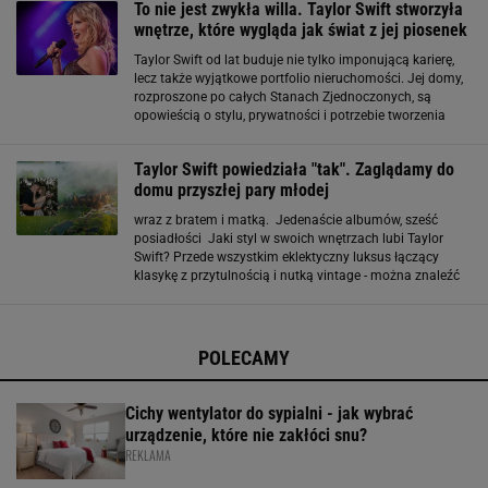
To nie jest zwykła willa. Taylor Swift stworzyła
wnętrze, które wygląda jak świat z jej piosenek
Taylor Swift od lat buduje nie tylko imponującą karierę,
lecz także wyjątkowe portfolio nieruchomości. Jej domy,
rozproszone po całych Stanach Zjednoczonych, są
opowieścią o stylu, prywatności i potrzebie tworzenia
własnych bezpiecznych przestrzeni. To nie pałace dla
pokazów, lecz miejsca, w
Taylor Swift powiedziała "tak". Zaglądamy do
domu przyszłej pary młodej
wraz z bratem i matką. Jedenaście albumów, sześć
posiadłości Jaki styl w swoich wnętrzach lubi Taylor
Swift? Przede wszystkim eklektyczny luksus łączący
klasykę z przytulnością i nutką vintage - można znaleźć
go w każdym z jej sześciu domów, choć każdy z nich
przedstawia nieco inny nurt designu
POLECAMY
Cichy wentylator do sypialni - jak wybrać
urządzenie, które nie zakłóci snu?
REKLAMA