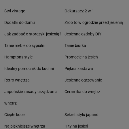
Styl vintage
Odkurzacz 2 w 1
Dodatki do domu
Zrób to w ogrodzie przed jesienią
Jak zadbać o storczyki jesienią?
Jesienne ozdoby DIY
Tanie meble do sypialni
Tanie biurka
Hamptons style
Promocje na jesień
Idealny pomocnik do kuchni
Piękna zastawa
Retro wnętrza
Jesienne ogrzewanie
Japońskie zasady urządzania
Ceramika do wnętrz
wnętrz
Ciepłe koce
Sekret stylu japandi
Najpiękniejsze wnętrza
Hity na jesień