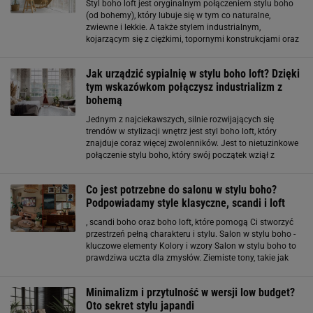
Styl boho loft jest oryginalnym połączeniem stylu boho
(od bohemy), który lubuje się w tym co naturalne,
zwiewne i lekkie. A także stylem industrialnym,
kojarzącym się z ciężkimi, topornymi konstrukcjami oraz
surowością. Jak więc połączyć te dwa, skrajnie różne
designy, aby cieszyć się pięknym
Jak urządzić sypialnię w stylu boho loft? Dzięki
tym wskazówkom połączysz industrializm z
bohemą
Jednym z najciekawszych, silnie rozwijających się
trendów w stylizacji wnętrz jest styl boho loft, który
znajduje coraz więcej zwolenników. Jest to nietuzinkowe
połączenie stylu boho, który swój początek wziął z
bohemy oraz wywodzącego się z przemysłowych
budynków industrializmu. Pierwszy
Co jest potrzebne do salonu w stylu boho?
Podpowiadamy style klasyczne, scandi i loft
, scandi boho oraz boho loft, które pomogą Ci stworzyć
przestrzeń pełną charakteru i stylu. Salon w stylu boho -
kluczowe elementy Kolory i wzory Salon w stylu boho to
prawdziwa uczta dla zmysłów. Ziemiste tony, takie jak
brązy, beże i zielenie, idealnie komponują się z ciepłymi
akcentami w odcieniach
Minimalizm i przytulność w wersji low budget?
Oto sekret stylu japandi