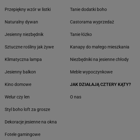
Przepiękny wzór w listki
Tanie dodatki boho
Naturalny dywan
Castorama wyprzedaż
Jesienny niezbędnik
Tanie łóżko
Sztuczne rośliny jak żywe
Kanapy do małego mieszkania
Klimatyczna lampa
Niezbędniki na jesienne chłody
Jesienny balkon
Meble wypoczynkowe
Kino domowe
JAK DZIAŁAJĄ CZTERY KĄTY?
Welur czy len
O nas
Styl boho loft za grosze
Dekoracje jesienne na okna
Fotele gamingowe