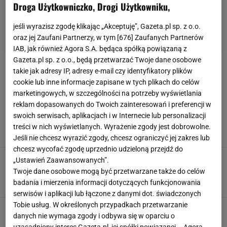
Droga Użytkowniczko, Drogi Użytkowniku,
jeśli wyrazisz zgodę klikając „Akceptuję”, Gazeta.pl sp. z o.o.
oraz jej Zaufani Partnerzy, w tym [
676
] Zaufanych Partnerów
IAB, jak również Agora S.A. będąca spółką powiązaną z
Gazeta.pl sp. z o.o., będą przetwarzać Twoje dane osobowe
BOHO LOFT
takie jak adresy IP, adresy e-mail czy identyfikatory plików
cookie lub inne informacje zapisane w tych plikach do celów
marketingowych, w szczególności na potrzeby wyświetlania
Jak urządzić sypialnię w stylu boho loft? Dzięki
tym wskazówkom połączysz industrializm z
reklam dopasowanych do Twoich zainteresowań i preferencji w
bohemą
swoich serwisach, aplikacjach i w Internecie lub personalizacji
ARANŻACJA SYPIALNI
ARANŻACJE WNĘTRZ
BOHEMA
treści w nich wyświetlanych. Wyrażenie zgody jest dobrowolne.
BOHO LOFT
Jeśli nie chcesz wyrazić zgody, chcesz ograniczyć jej zakres lub
chcesz wycofać zgodę uprzednio udzieloną przejdź do
Jak urządzić salon w stylu boho loft? Połącz
„Ustawień Zaawansowanych”.
bohemę z industrialnymi akcentami
Twoje dane osobowe mogą być przetwarzane także do celów
ARANŻACJE SALONU
ARANŻACJE WNĘTRZ
BOHO
BOHO LOFT
badania i mierzenia informacji dotyczących funkcjonowania
serwisów i aplikacji lub łączone z danymi dot. świadczonych
Tobie usług. W określonych przypadkach przetwarzanie
Co jest potrzebne do salonu w stylu boho?
danych nie wymaga zgody i odbywa się w oparciu o
Podpowiadamy style klasyczne, scandi i loft