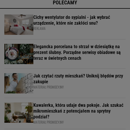
POLECAMY
Cichy wentylator do sypialni - jak wybrać
urządzenie, które nie zakłóci snu?
REKLAMA
Elegancka porcelana to strzał w dziesiątkę na
prezent ślubny. Porządne serwisy obiadowe są
teraz w świetnych cenach
Jak czytać rzuty mieszkań? Uniknij błędów przy
zakupie
MATERIAŁ PROMOCYJNY
Kawalerka, która udaje dwa pokoje. Jak szukać
mikromieszkań z potencjałem na sprytny
podział?
MATERIAŁ PROMOCYJNY