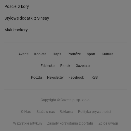
Pościel z kory
Stylowe dodatki z Sinsay
Multicookery
Avanti
Kobieta
Haps
Podróże
Sport
Kultura
Edziecko
Plotek
Gazeta.pl
Poczta
Newsletter
Facebook
RSS
Copyright © Gazeta.pl sp. z o.o.
O Nas
Staże u nas
Reklama
Polityka prywatności
Wszystkie artykuły
Zasady korzystania z portalu
Zgłoś uwagi