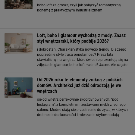
boho loft za grosze, czyli jak połączyć romantyczną
bohemę z praktycznym industrializmem
Loft, boho i glamour wychodzą z mody. Znasz
styl wnętrzarski, który podbije 2026?
i dobrostan. Charakterystyka nowego trendu. Dlaczego
poprzednie style tracą popularność? Przez lata
stawialiśmy na wnętrza, które świetnie prezentują się na
zdjęciach: glamour, boho, loft. Ładne? Jasne. Ale często
bardziej męczące niż wspierające codzienność. Sam
spędzam w domu nawet 24 godziny na dobę
Od 2026 roku te elementy znikną z polskich
domów. Architekci już dziś odradzają je we
wnętrzach
się od wnętrz perfekcyjnie skoordynowanych, "pod
Instagram", z kompletnymi zestawami mebli z jednego
salonu. Modne stają się przestrzenie do życia, w których
drobne niedoskonałości i mieszanie stylów nadają
wnętrzu charakteru. 3. Boho, loft i glamour w starej
formie Dekoracje boho, takie jak trawy