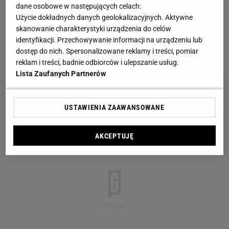
Piękne wzory, a ceny? Nawet mniej niż 50 zł
dane osobowe w następujących celach:
Użycie dokładnych danych geolokalizacyjnych. Aktywne
skanowanie charakterystyki urządzenia do celów
Vintage gramofony wracają do łask. Polacy na
identyfikacji. Przechowywanie informacji na urządzeniu lub
nowo pokochali vinyle
dostęp do nich. Spersonalizowane reklamy i treści, pomiar
reklam i treści, badnie odbiorców i ulepszanie usług.
Lista Zaufanych Partnerów
USTAWIENIA ZAAWANSOWANE
AKCEPTUJĘ