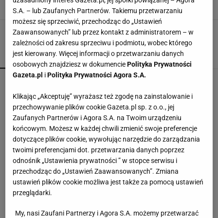
uzasadniony interes Gazeta.pl, jej spółki powiązanej – Agora
BOHO
BOHO LOFT
SALON W STYLU BOHO
STYL BOHO
S.A. – lub Zaufanych Partnerów. Takiemu przetwarzaniu
możesz się sprzeciwić, przechodząc do „Ustawień
Zaawansowanych” lub przez kontakt z administratorem – w
zależności od zakresu sprzeciwu i podmiotu, wobec którego
jest kierowany. Więcej informacji o przetwarzaniu danych
POPULARNE
NAJNOWSZE
osobowych znajdziesz w dokumencie
Polityka Prywatności
Gazeta.pl
i
Polityka Prywatności Agora S.A.
Przenośne klimatyzatory i wentylatory najlepsze
na upały. Są tanie i ciche, dobre do sypialni
Klikając „Akceptuję” wyrażasz też zgodę na zainstalowanie i
przechowywanie plików cookie Gazeta.pl sp. z o.o., jej
Zaufanych Partnerów i Agora S.A. na Twoim urządzeniu
Kompaktowa bieżnia do małego mieszkania.
końcowym. Możesz w każdej chwili zmienić swoje preferencje
Ten sprzęt mieści się pod łóżko
dotyczące plików cookie, wywołując narzędzie do zarządzania
twoimi preferencjami dot. przetwarzania danych poprzez
odnośnik „Ustawienia prywatności ” w stopce serwisu i
Edukacja domowa nie dla każdego. Jak
przechodząc do „Ustawień Zaawansowanych”. Zmiana
rozpoznać, że dziecko potrzebuje innego modelu
ustawień plików cookie możliwa jest także za pomocą ustawień
nauki?
MATERIAŁ PROMOCYJNY
przeglądarki.
Te dywany są porządne jak za dawnych lato.
My, nasi Zaufani Partnerzy i Agora S.A. możemy przetwarzać