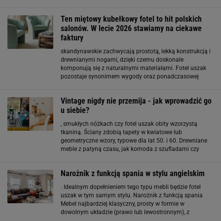
mebli z niebanalnym designem. Dzięki
odpowiednio wyprofilowanemu oparciu, wygodnym
Ten miętowy kubełkowy fotel to hit polskich
salonów. W lecie 2026 stawiamy na ciekawe
faktury
skandynawskie zachwycają prostotą, lekką konstrukcją i
drewnianymi nogami, dzięki czemu doskonale
komponują się z naturalnymi materiałami. Fotel uszak
pozostaje synonimem wygody oraz ponadczasowej
elegancji, podczas gdy forma kubełkowa nadaje wnętrzu
bardziej nowoczesny charakter. Coraz większym
Vintage nigdy nie przemija - jak wprowadzić go
u siebie?
, smukłych nóżkach czy fotel uszak obity wzorzystą
tkaniną. Ściany zdobią tapety w kwiatowe lub
geometryczne wzory, typowe dla lat 50. i 60. Drewniane
meble z patyną czasu, jak komoda z szufladami czy
biblioteczka, dodają ciepła i autentyczności. Centralnym
punktem może być stylowy stolik kawowy. Zasłony
Narożnik z funkcją spania w stylu angielskim
. Idealnym dopełnieniem tego typu mebli będzie fotel
uszak w tym samym stylu. Narożnik z funkcją spania
Mebel najbardziej klasyczny, prosty w formie w
dowolnym układzie (prawo lub lewostronnym), z
różnorodnymi rozwiązaniami rozkładania, ale dzięki