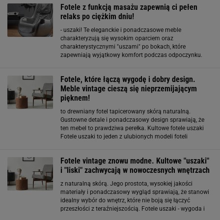
Fotele z funkcją masażu zapewnią ci pełen
relaks po ciężkim dniu!
- uszaki! Te eleganckie i ponadczasowe meble
charakteryzują się wysokim oparciem oraz
charakterystycznymi "uszami" po bokach, które
zapewniają wyjątkowy komfort podczas odpoczynku.
Fotele uszaki doskonale wpisują się zarówno w
tradycyjne, jak i nowoczesne wnętrza, dodając im szyku i
Fotele, które łączą wygodę i dobry design.
klasy. Wykonane
Meble vintage cieszą się nieprzemijającym
pięknem!
to drewniany fotel tapicerowany skórą naturalną.
Gustowne detale i ponadczasowy design sprawiają, że
ten mebel to prawdziwa perełka. Kultowe fotele uszaki
Fotele uszaki to jeden z ulubionych modeli foteli
Polaków. Czy się wyróżnia? Przede wszystkim wysokim
oparciem oraz charakterystycznymi "uszami" po bokach
Fotele vintage znowu modne. Kultowe "uszaki"
i "liski" zachwycają w nowoczesnych wnętrzach
z naturalną skórą. Jego prostota, wysokiej jakości
materiały i ponadczasowy wygląd sprawiają, że stanowi
idealny wybór do wnętrz, które nie boją się łączyć
przeszłości z teraźniejszością. Fotele uszaki - wygoda i
design w jednym Fotel uszak to klasyka, która nigdy nie