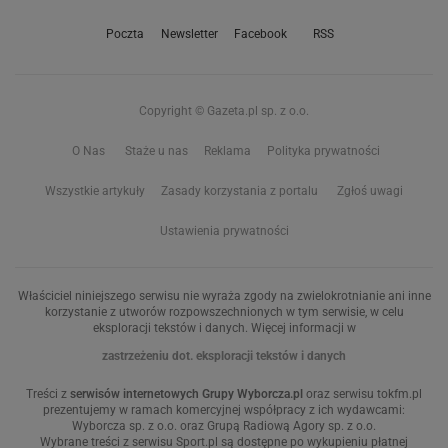
Poczta
Newsletter
Facebook
RSS
Copyright © Gazeta.pl sp. z o.o.
O Nas
Staże u nas
Reklama
Polityka prywatności
Wszystkie artykuły
Zasady korzystania z portalu
Zgłoś uwagi
Ustawienia prywatności
Właściciel niniejszego serwisu nie wyraża zgody na zwielokrotnianie ani inne
korzystanie z utworów rozpowszechnionych w tym serwisie, w celu
eksploracji tekstów i danych. Więcej informacji w
zastrzeżeniu dot. eksploracji tekstów i danych
Treści z
serwisów internetowych Grupy Wyborcza.pl
oraz serwisu tokfm.pl
prezentujemy w ramach komercyjnej współpracy z ich wydawcami:
Wyborcza sp. z o.o. oraz Grupą Radiową Agory sp. z o.o.
Wybrane treści z serwisu Sport.pl są dostępne po wykupieniu płatnej