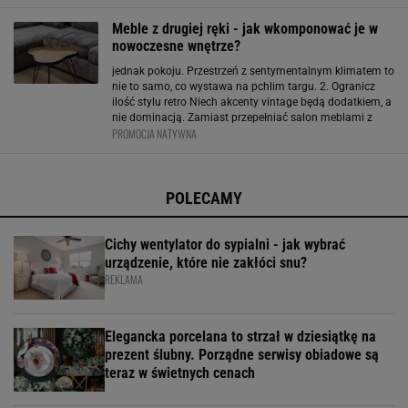
charakterystycznemu wzornictwu przenosi nas w czasie
Meble z drugiej ręki - jak wkomponować je w
nowoczesne wnętrze?
jednak pokoju. Przestrzeń z sentymentalnym klimatem to
nie to samo, co wystawa na pchlim targu. 2. Ogranicz
ilość stylu retro Niech akcenty vintage będą dodatkiem, a
nie dominacją. Zamiast przepełniać salon meblami z
PROMOCJA NATYWNA
PRL-u, wybierz jeden, góra dwa elementy – na przykład
fotel uszak z epoki i komodę z orzecha
POLECAMY
Cichy wentylator do sypialni - jak wybrać
urządzenie, które nie zakłóci snu?
REKLAMA
Elegancka porcelana to strzał w dziesiątkę na
prezent ślubny. Porządne serwisy obiadowe są
teraz w świetnych cenach