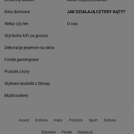
Kino domowe
JAK DZIAŁAJĄ CZTERY KĄTY?
Welur czy len
O nas
Styl boho loft za grosze
Dekoracje jesienne na okna
Fotele gamingowe
Pościel z kory
Stylowe dodatki z Sinsay
Multicookery
Avanti
Kobieta
Haps
Podróże
Sport
Kultura
Edziecko
Plotek
Gazeta.pl