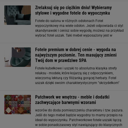
wychodzi z mody. Charakteryzuje
Zrelaksuj się po ciężkim dniu! Wybieramy
stylowe i wygodne fotele do wypoczynku
Fotele do salonu w różnych odsłonach Fotel
wypoczynkowy ma wiele odsłon. Jeżeli odpowiada ci styl
skandynawski i cenisz sobie wygodę, możesz na przykład
wybrać fotel uszak. Taki mebel wyposażony jest w
boczne skrzydełka, tak zwane uszy, czyli dodatkowe
podparcia dla głowy. Pozwala naprawdę odpocząć
Fotele premium w dobrej cenie - wygoda na
najwyższym poziomie. Ten masujący zmieni
Twój dom w prawdziwe SPA
Fotele kubełkowe i uszaki to absolutna klasyka strefy
relaksu - modele, które kojarzą się z odpoczynkiem,
wieczorną lekturą czy filiżanką gorącej herbaty. Fotel
uszak dzięki swoim charakterystycznym "skrzydełkom"
daje wrażenie otulenia, a kubełkowe siedziska
zapewniają zaś stabilne podparcie pleców
Patchwork we wnętrzu - meble i dodatki
zachwycające barwnymi wzorami
wzorów do doda pomieszczeniu charakteru i tzw. pazura.
Jeśli do tego mebel będzie wygodny to mamy przepis na
ideał do wypoczynku. Patchworkowe fotele uszaki łączą
w sobie ponadczasowy styl nawiązujący do klasycznych