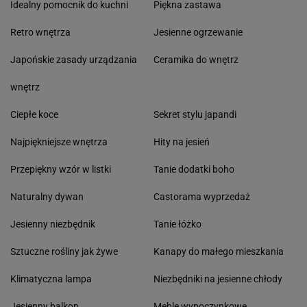
Idealny pomocnik do kuchni
Piękna zastawa
Retro wnętrza
Jesienne ogrzewanie
Japońskie zasady urządzania
Ceramika do wnętrz
wnętrz
Ciepłe koce
Sekret stylu japandi
Najpiękniejsze wnętrza
Hity na jesień
Przepiękny wzór w listki
Tanie dodatki boho
Naturalny dywan
Castorama wyprzedaż
Jesienny niezbędnik
Tanie łóżko
Sztuczne rośliny jak żywe
Kanapy do małego mieszkania
Klimatyczna lampa
Niezbędniki na jesienne chłody
Jesienny balkon
Meble wypoczynkowe