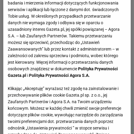
badania i mierzenia informacji dotyczących funkcjonowania
Fotopułapka przyłapie każdego, kto odwiedza
serwisów i aplikacji lub łączone z danymi dot. świadczonych
ogród w nocy. I sarnę, i złodzieja
Tobie usług. W określonych przypadkach przetwarzanie
danych nie wymaga zgody i odbywa się w oparciu o
uzasadniony interes Gazeta.pl, jej spółki powiązanej – Agora
Wróciła do prowadzenia samochodu po 12-
S.A. – lub Zaufanych Partnerów. Takiemu przetwarzaniu
letniej przerwie. Mówi, co pomogło jej
możesz się sprzeciwić, przechodząc do „Ustawień
przełamać strach
Zaawansowanych” lub przez kontakt z administratorem – w
MATERIAŁ PROMOCYJNY
zależności od zakresu sprzeciwu i podmiotu, wobec którego
Te dywany są porządne jak za dawnych lato.
jest kierowany. Więcej informacji o przetwarzaniu danych
Piękne wzory, a ceny? Nawet mniej niż 50 zł
osobowych znajdziesz w dokumencie
Polityka Prywatności
Gazeta.pl
i
Polityka Prywatności Agora S.A.
Vintage gramofony wracają do łask. Polacy na
Klikając „Akceptuję” wyrażasz też zgodę na zainstalowanie i
nowo pokochali vinyle
przechowywanie plików cookie Gazeta.pl sp. z o.o., jej
Zaufanych Partnerów i Agora S.A. na Twoim urządzeniu
końcowym. Możesz w każdej chwili zmienić swoje preferencje
dotyczące plików cookie, wywołując narzędzie do zarządzania
twoimi preferencjami dot. przetwarzania danych poprzez
odnośnik „Ustawienia prywatności ” w stopce serwisu i