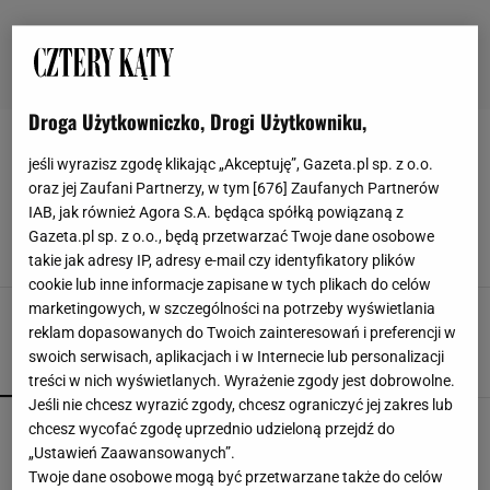
Droga Użytkowniczko, Drogi Użytkowniku,
FOTELE USZAKI
jeśli wyrazisz zgodę klikając „Akceptuję”, Gazeta.pl sp. z o.o.
oraz jej Zaufani Partnerzy, w tym [
676
] Zaufanych Partnerów
Raz usiadłam w tym fotelu i przepadłam. Tak
IAB, jak również Agora S.A. będąca spółką powiązaną z
wygląda idealny kącik do czytania w domu
Gazeta.pl sp. z o.o., będą przetwarzać Twoje dane osobowe
FOTEL
FOTELE USZAKI
KRZESŁO
SELSEY
takie jak adresy IP, adresy e-mail czy identyfikatory plików
cookie lub inne informacje zapisane w tych plikach do celów
marketingowych, w szczególności na potrzeby wyświetlania
reklam dopasowanych do Twoich zainteresowań i preferencji w
swoich serwisach, aplikacjach i w Internecie lub personalizacji
POPULARNE
NAJNOWSZE
treści w nich wyświetlanych. Wyrażenie zgody jest dobrowolne.
Jeśli nie chcesz wyrazić zgody, chcesz ograniczyć jej zakres lub
Kompaktowa bieżnia do małego mieszkania.
chcesz wycofać zgodę uprzednio udzieloną przejdź do
Ten sprzęt mieści się pod łóżko
„Ustawień Zaawansowanych”.
Twoje dane osobowe mogą być przetwarzane także do celów