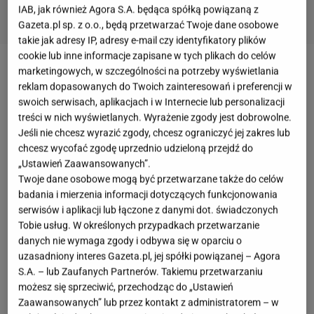
IAB, jak również Agora S.A. będąca spółką powiązaną z
Gazeta.pl sp. z o.o., będą przetwarzać Twoje dane osobowe
takie jak adresy IP, adresy e-mail czy identyfikatory plików
cookie lub inne informacje zapisane w tych plikach do celów
marketingowych, w szczególności na potrzeby wyświetlania
Kwiat Eustoma - charakterystyka
reklam dopasowanych do Twoich zainteresowań i preferencji w
swoich serwisach, aplikacjach i w Internecie lub personalizacji
Kwiat eustoma (określany także jako lisianthus) na
treści w nich wyświetlanych. Wyrażenie zgody jest dobrowolne.
pewno widziało większość z was. Bardzo często
Jeśli nie chcesz wyrazić zgody, chcesz ograniczyć jej zakres lub
chcesz wycofać zgodę uprzednio udzieloną przejdź do
tworzy się z niej bukiety, szczególnie ślubne. Są
„Ustawień Zaawansowanych”.
niezwykle urokliwe i mogą kojarzyć się z różami,
Twoje dane osobowe mogą być przetwarzane także do celów
dlatego jedna z jej potocznych nazw to "japońska
badania i mierzenia informacji dotyczących funkcjonowania
serwisów i aplikacji lub łączone z danymi dot. świadczonych
róża". Często mają pastelowe, delikatne kolory. W
Tobie usług. W określonych przypadkach przetwarzanie
środowisku naturalnym rosną głównie w Stanach
danych nie wymaga zgody i odbywa się w oparciu o
Zjednoczonych i w Meksyku, na terenach preriowych
uzasadniony interes Gazeta.pl, jej spółki powiązanej – Agora
S.A. – lub Zaufanych Partnerów. Takiemu przetwarzaniu
i w lasach, stąd pochodzi ich druga nazwa potoczna -
możesz się sprzeciwić, przechodząc do „Ustawień
"dzwonki prerii". Najbardziej znana i popularna jest
Zaawansowanych” lub przez kontakt z administratorem – w