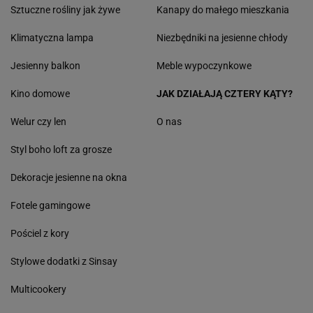
Sztuczne rośliny jak żywe
Kanapy do małego mieszkania
Klimatyczna lampa
Niezbędniki na jesienne chłody
Jesienny balkon
Meble wypoczynkowe
Kino domowe
JAK DZIAŁAJĄ CZTERY KĄTY?
Welur czy len
O nas
Styl boho loft za grosze
Dekoracje jesienne na okna
Fotele gamingowe
Pościel z kory
Stylowe dodatki z Sinsay
Multicookery