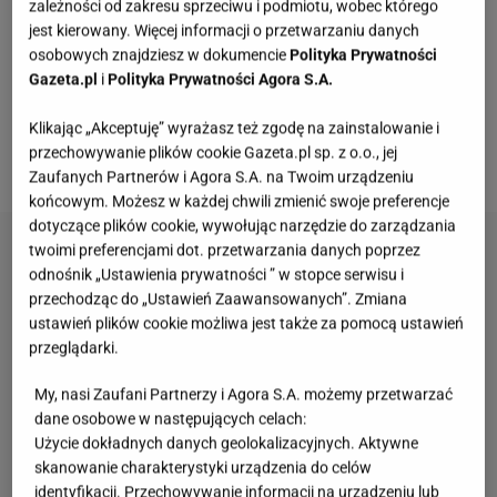
eustoma wielkokwiatowa, która ma kilka odmian. W
zależności od zakresu sprzeciwu i podmiotu, wobec którego
jest kierowany. Więcej informacji o przetwarzaniu danych
Polsce można uprawiać ją zarówno w doniczce, jak i
osobowych znajdziesz w dokumencie
Polityka Prywatności
w ogrodzie, choć jest dość wymagająca, bo lubi
Gazeta.pl
i
Polityka Prywatności Agora S.A.
wysokie temperatury i dobrą glebę. Fani pięknych
kwiatów mogą jednak pokusić się o ich uprawę, bo
Klikając „Akceptuję” wyrażasz też zgodę na zainstalowanie i
przechowywanie plików cookie Gazeta.pl sp. z o.o., jej
są zdecydowanie warte tego trudu.
Zaufanych Partnerów i Agora S.A. na Twoim urządzeniu
końcowym. Możesz w każdej chwili zmienić swoje preferencje
dotyczące plików cookie, wywołując narzędzie do zarządzania
twoimi preferencjami dot. przetwarzania danych poprzez
odnośnik „Ustawienia prywatności ” w stopce serwisu i
przechodząc do „Ustawień Zaawansowanych”. Zmiana
ustawień plików cookie możliwa jest także za pomocą ustawień
przeglądarki.
My, nasi Zaufani Partnerzy i Agora S.A. możemy przetwarzać
dane osobowe w następujących celach:
Użycie dokładnych danych geolokalizacyjnych. Aktywne
skanowanie charakterystyki urządzenia do celów
identyfikacji. Przechowywanie informacji na urządzeniu lub