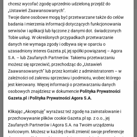
chcesz wycofać zgodę uprzednio udzieloną przejdź do
„Ustawień Zaawansowanych”.
Twoje dane osobowe mogą być przetwarzane także do celów
Kamień gromadzący się w czajniku elektrycznym to
badania i mierzenia informacji dotyczących funkcjonowania
serwisów i aplikacji lub łączone z danymi dot. świadczonych
dość powszechny problem. Niestety, w większości
Tobie usług. W określonych przypadkach przetwarzanie
kranów płynie twarda woda, która powoduje
danych nie wymaga zgody i odbywa się w oparciu o
nieestetyczny osad, więc ciężko tego uniknąć.
uzasadniony interes Gazeta.pl, jej spółki powiązanej – Agora
S.A. – lub Zaufanych Partnerów. Takiemu przetwarzaniu
Poznaj sprawdzone patenty, jak usunąć kamień z
możesz się sprzeciwić, przechodząc do „Ustawień
czajnika.
Zaawansowanych” lub przez kontakt z administratorem – w
zależności od zakresu sprzeciwu i podmiotu, wobec którego
jest kierowany. Więcej informacji o przetwarzaniu danych
osobowych znajdziesz w dokumencie
Polityka Prywatności
Gazeta.pl
i
Polityka Prywatności Agora S.A.
Klikając „Akceptuję” wyrażasz też zgodę na zainstalowanie i
przechowywanie plików cookie Gazeta.pl sp. z o.o., jej
Zaufanych Partnerów i Agora S.A. na Twoim urządzeniu
końcowym. Możesz w każdej chwili zmienić swoje preferencje