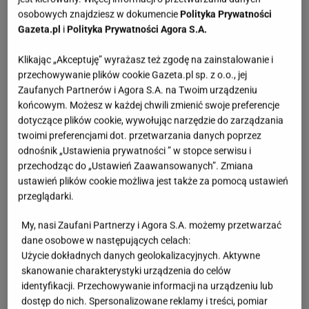
osobowych znajdziesz w dokumencie
Polityka Prywatności
urządzenie nie tylko jest praktyczne, ale również
Gazeta.pl
i
Polityka Prywatności Agora S.A.
stanowi stylowy element wyposażenia blatu.
Spieniacz zajmuje mało miejsca na blatach, dzięki
Klikając „Akceptuję” wyrażasz też zgodę na zainstalowanie i
przechowywanie plików cookie Gazeta.pl sp. z o.o., jej
czemu sprzęt jest bezproblemowy.
Zaufanych Partnerów i Agora S.A. na Twoim urządzeniu
końcowym. Możesz w każdej chwili zmienić swoje preferencje
dotyczące plików cookie, wywołując narzędzie do zarządzania
twoimi preferencjami dot. przetwarzania danych poprzez
odnośnik „Ustawienia prywatności ” w stopce serwisu i
przechodząc do „Ustawień Zaawansowanych”. Zmiana
ustawień plików cookie możliwa jest także za pomocą ustawień
przeglądarki.
My, nasi Zaufani Partnerzy i Agora S.A. możemy przetwarzać
dane osobowe w następujących celach:
Użycie dokładnych danych geolokalizacyjnych. Aktywne
skanowanie charakterystyki urządzenia do celów
identyfikacji. Przechowywanie informacji na urządzeniu lub
dostęp do nich. Spersonalizowane reklamy i treści, pomiar