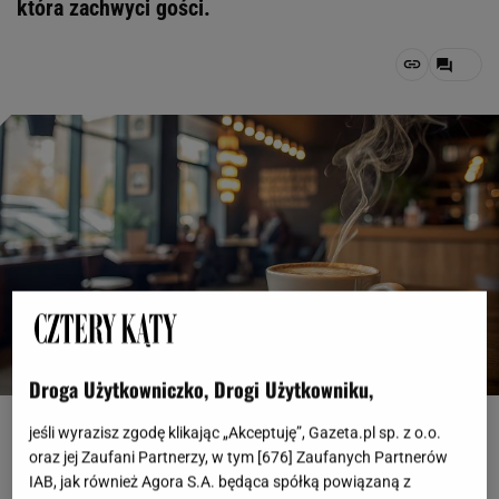
która zachwyci gości.
Droga Użytkowniczko, Drogi Użytkowniku,
canva, Rom creator
jeśli wyrazisz zgodę klikając „Akceptuję”, Gazeta.pl sp. z o.o.
oraz jej Zaufani Partnerzy, w tym [
676
] Zaufanych Partnerów
OTWÓRZ GALERIĘ
(3)
IAB, jak również Agora S.A. będąca spółką powiązaną z