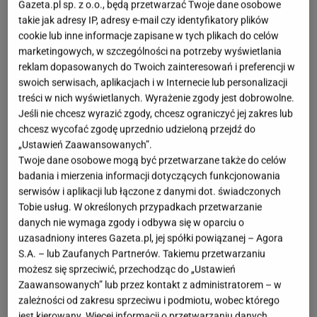
Gazeta.pl sp. z o.o., będą przetwarzać Twoje dane osobowe
Jesień i zima to czas, gdy chętniej sięgamy po ciepłe
takie jak adresy IP, adresy e-mail czy identyfikatory plików
napoje – cappuccino, latte czy gorącą czekoladę.
cookie lub inne informacje zapisane w tych plikach do celów
marketingowych, w szczególności na potrzeby wyświetlania
Aby przygotować je w idealnej wersji, warto
reklam dopasowanych do Twoich zainteresowań i preferencji w
zainwestować w spieniacz do mleka. Model
swoich serwisach, aplikacjach i w Internecie lub personalizacji
ZEEGMA Milkee Wood Biały dostępny w Media
treści w nich wyświetlanych. Wyrażenie zgody jest dobrowolne.
Jeśli nie chcesz wyrazić zgody, chcesz ograniczyć jej zakres lub
Expert
łączy nowoczesny design, funkcjonalność i
chcesz wycofać zgodę uprzednio udzieloną przejdź do
atrakcyjną cenę, dzięki czemu zyskuje coraz
„Ustawień Zaawansowanych”.
większą popularność wśród klientów.
Twoje dane osobowe mogą być przetwarzane także do celów
badania i mierzenia informacji dotyczących funkcjonowania
Nowoczesny design z nutą elegancji w genialnej
serwisów i aplikacji lub łączone z danymi dot. świadczonych
Tobie usług. W określonych przypadkach przetwarzanie
cenie
danych nie wymaga zgody i odbywa się w oparciu o
uzasadniony interes Gazeta.pl, jej spółki powiązanej – Agora
Spieniacz ZEEGMA Milkee Wood wyróżnia się
S.A. – lub Zaufanych Partnerów. Takiemu przetwarzaniu
możesz się sprzeciwić, przechodząc do „Ustawień
minimalistycznym, białym wykończeniem z
Zaawansowanych” lub przez kontakt z administratorem – w
drewnianym uchwytem, które świetnie wpasuje się
zależności od zakresu sprzeciwu i podmiotu, wobec którego
w każdą kuchnię. Elegancki wygląd sprawia, że
jest kierowany. Więcej informacji o przetwarzaniu danych