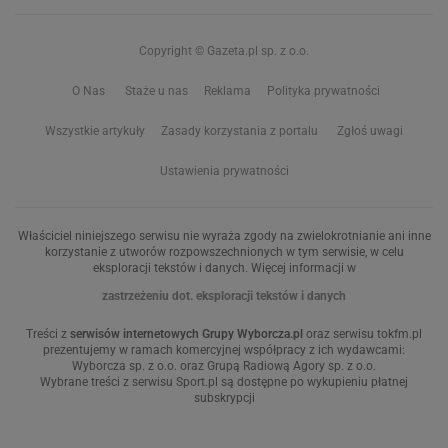
Copyright © Gazeta.pl sp. z o.o.
O Nas
Staże u nas
Reklama
Polityka prywatności
Wszystkie artykuły
Zasady korzystania z portalu
Zgłoś uwagi
Ustawienia prywatności
Właściciel niniejszego serwisu nie wyraża zgody na zwielokrotnianie ani inne
korzystanie z utworów rozpowszechnionych w tym serwisie, w celu
eksploracji tekstów i danych. Więcej informacji w
zastrzeżeniu dot. eksploracji tekstów i danych
Treści z
serwisów internetowych Grupy Wyborcza.pl
oraz serwisu tokfm.pl
prezentujemy w ramach komercyjnej współpracy z ich wydawcami:
Wyborcza sp. z o.o. oraz Grupą Radiową Agory sp. z o.o.
Wybrane treści z serwisu Sport.pl są dostępne po wykupieniu płatnej
subskrypcji