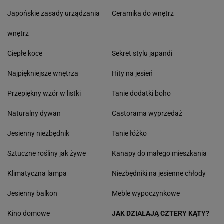
Japońskie zasady urządzania
Ceramika do wnętrz
wnętrz
Ciepłe koce
Sekret stylu japandi
Najpiękniejsze wnętrza
Hity na jesień
Przepiękny wzór w listki
Tanie dodatki boho
Naturalny dywan
Castorama wyprzedaż
Jesienny niezbędnik
Tanie łóżko
Sztuczne rośliny jak żywe
Kanapy do małego mieszkania
Klimatyczna lampa
Niezbędniki na jesienne chłody
Jesienny balkon
Meble wypoczynkowe
Kino domowe
JAK DZIAŁAJĄ CZTERY KĄTY?