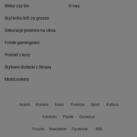
Welur czy len
O nas
Styl boho loft za grosze
Dekoracje jesienne na okna
Fotele gamingowe
Pościel z kory
Stylowe dodatki z Sinsay
Multicookery
Avanti
Kobieta
Haps
Podróże
Sport
Kultura
Edziecko
Plotek
Gazeta.pl
Poczta
Newsletter
Facebook
RSS