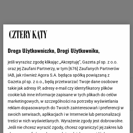
LAMPY SOLARNE
Droga Użytkowniczko, Drogi Użytkowniku,
Zanim sięgniesz po drogie środki, spróbuj tego.
Kostka brukowa odzyskuje kolor w kilka chwil
jeśli wyrazisz zgodę klikając „Akceptuję”, Gazeta.pl sp. z o.o.
LAMPY SOLARNE
OGRÓD
OZDOBY DO OGRODU
SEKATORY
oraz jej Zaufani Partnerzy, w tym [
676
] Zaufanych Partnerów
IAB, jak również Agora S.A. będąca spółką powiązaną z
Gazeta.pl sp. z o.o., będą przetwarzać Twoje dane osobowe
Wiosenne cięcie hortensji wcale nie jest takie
takie jak adresy IP, adresy e-mail czy identyfikatory plików
oczywiste. Jeden szczegół decyduje o ilości
cookie lub inne informacje zapisane w tych plikach do celów
kwiatów
marketingowych, w szczególności na potrzeby wyświetlania
DONICZKI
LAMPY OGRODOWE
LAMPY SOLARNE
OGRÓD
reklam dopasowanych do Twoich zainteresowań i preferencji w
swoich serwisach, aplikacjach i w Internecie lub personalizacji
Zrób z balkonu jesienny azyl. Oświetlenie,
treści w nich wyświetlanych. Wyrażenie zgody jest dobrowolne.
które doda uroku i oszczędzi energię
Jeśli nie chcesz wyrazić zgody, chcesz ograniczyć jej zakres lub
LAMPIONY
LAMPKI
LAMPY OGRODOWE
LAMPY SOLARNE