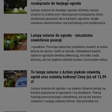
rozwiązanie do twojego ogrodu
Lampy solarne do twojego ogrodu: kinkiety Lampy
solarne to praktyczne i ekologiczne rozwiązanie, które
doskonale sprawdzi się w każdym ogrodzie. Dzięki
zasilaniu słonecznemu, nie potrzebują one podłączenia
do sieci elektrycznej, co pozwala na swobodne
umieszczenie ich w dowolnym miejscu
Lampy solarne do ogrodu - niezależne
oświetlenie posesji
i upadków. Pomogą także bez problemu znaleźć w torbie
klucze do domu i trafić w zamek. Oświetlenie będzie
także w ogrodzie świetną dekoracją, nie tylko nada
klimatu, ale też pięknie oświetli krzewy i pozostałe rośliny.
Dobrym wyborem będą lampy solarne, które umieścimy
w dowolnych miejscach w ogrodzie i bez
Te lampy solarne z Action pięknie oświetlą
ogród oraz ozdobią balkony! Ceny już od 13,99
zł
Lampy solarne do ogrodu i na balkon Solarne lampy są
bardzo popularne w ogrodach i na działkach. Pełnią
funkcję pomocniczego oświetlenia, ale są też bardzo
ozdobne i nadają ciekawy klimat. Nie potrzeba ich
podłączać do prądu ani wymieniać im żarówek. Dzięki
panelom słonecznym wykorzystują energię