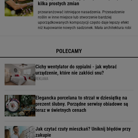
kilka prostych zmian
przearanżować istniejące nasadzenia. Przesadzenie
roślin w inne miejsce lub stworzenie bardziej
uporządkowanych kompozycji często daje lepszy efekt
niż kupowanie nowych sadzonek. Mała architektura robi
dużą różnicę Nawet drobne elementy mogą znacząco
wpłynąć na wygląd ogrodu. Donice, lampy solarne,
obrzeża
POLECAMY
Cichy wentylator do sypialni - jak wybrać
urządzenie, które nie zakłóci snu?
REKLAMA
Elegancka porcelana to strzał w dziesiątkę na
prezent ślubny. Porządne serwisy obiadowe są
teraz w świetnych cenach
Jak czytać rzuty mieszkań? Uniknij błędów przy
zakupie