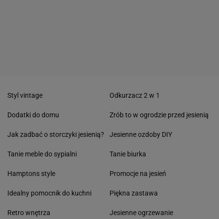
Styl vintage
Odkurzacz 2 w 1
Dodatki do domu
Zrób to w ogrodzie przed jesienią
Jak zadbać o storczyki jesienią?
Jesienne ozdoby DIY
Tanie meble do sypialni
Tanie biurka
Hamptons style
Promocje na jesień
Idealny pomocnik do kuchni
Piękna zastawa
Retro wnętrza
Jesienne ogrzewanie