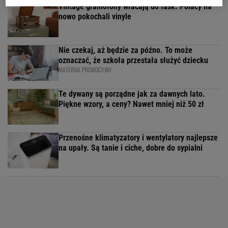
Vintage gramofony wracają do łask. Polacy na
nowo pokochali vinyle
Nie czekaj, aż będzie za późno. To może
oznaczać, że szkoła przestała służyć dziecku
MATERIAŁ PROMOCYJNY
Te dywany są porządne jak za dawnych lato.
Piękne wzory, a ceny? Nawet mniej niż 50 zł
Przenośne klimatyzatory i wentylatory najlepsze
na upały. Są tanie i ciche, dobre do sypialni