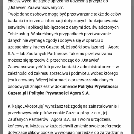
chcesz wycofać zgodę uprzednio udzieloną przejdź do
„Ustawień Zaawansowanych”.
Twoje dane osobowe mogą być przetwarzane także do celów
badania i mierzenia informacji dotyczących funkcjonowania
serwisów i aplikacji lub łączone z danymi dot. świadczonych
Tobie usług. W określonych przypadkach przetwarzanie
danych nie wymaga zgody i odbywa się w oparciu o
uzasadniony interes Gazeta.pl, jej spółki powiązanej – Agora
S.A. – lub Zaufanych Partnerów. Takiemu przetwarzaniu
możesz się sprzeciwić, przechodząc do „Ustawień
Zaawansowanych” lub przez kontakt z administratorem – w
zależności od zakresu sprzeciwu i podmiotu, wobec którego
jest kierowany. Więcej informacji o przetwarzaniu danych
osobowych znajdziesz w dokumencie
Polityka Prywatności
Gazeta.pl
i
Polityka Prywatności Agora S.A.
Klikając „Akceptuję” wyrażasz też zgodę na zainstalowanie i
przechowywanie plików cookie Gazeta.pl sp. z o.o., jej
Zaufanych Partnerów i Agora S.A. na Twoim urządzeniu
końcowym. Możesz w każdej chwili zmienić swoje preferencje
dotyczące plików cookie, wywołując narzędzie do zarządzania