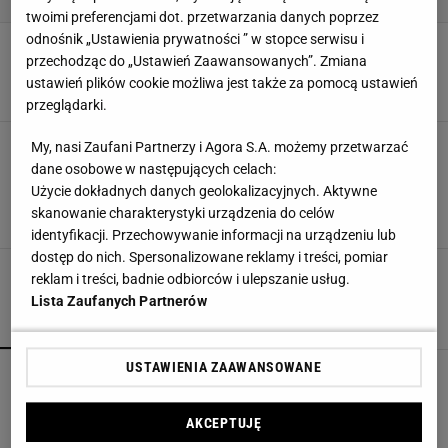
twoimi preferencjami dot. przetwarzania danych poprzez
odnośnik „Ustawienia prywatności ” w stopce serwisu i
Lampki solarne na balkon. Co warto wiedzieć i
przechodząc do „Ustawień Zaawansowanych”. Zmiana
jakie wybrać?
ustawień plików cookie możliwa jest także za pomocą ustawień
LAMPKI
LAMPY SOLARNE
OŚWIETLENIE OGRODU
przeglądarki.
Te lampy solarne z Action pięknie oświetlą
My, nasi Zaufani Partnerzy i Agora S.A. możemy przetwarzać
ogród oraz ozdobią balkony! Ceny już od 13,99
dane osobowe w następujących celach:
zł
Użycie dokładnych danych geolokalizacyjnych. Aktywne
LAMPY OGRODOWE
LAMPY SOLARNE
OGRÓD
skanowanie charakterystyki urządzenia do celów
OŚWIETLENIE OGRODU
identyfikacji. Przechowywanie informacji na urządzeniu lub
dostęp do nich. Spersonalizowane reklamy i treści, pomiar
reklam i treści, badnie odbiorców i ulepszanie usług.
Lista Zaufanych Partnerów
POPULARNE
NAJNOWSZE
USTAWIENIA ZAAWANSOWANE
Kompaktowa bieżnia do małego mieszkania.
Ten sprzęt mieści się pod łóżko
AKCEPTUJĘ