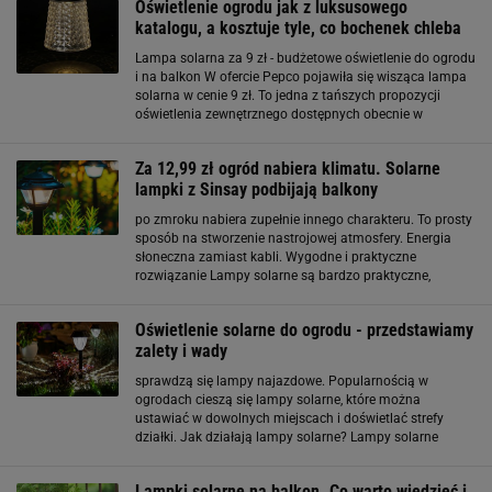
Oświetlenie ogrodu jak z luksusowego
katalogu, a kosztuje tyle, co bochenek chleba
Lampa solarna za 9 zł - budżetowe oświetlenie do ogrodu
i na balkon W ofercie Pepco pojawiła się wisząca lampa
solarna w cenie 9 zł. To jedna z tańszych propozycji
oświetlenia zewnętrznego dostępnych obecnie w
sprzedaży detalicznej. Model zasilany jest energią
słoneczną - wbudowany panel ładuje
Za 12,99 zł ogród nabiera klimatu. Solarne
lampki z Sinsay podbijają balkony
po zmroku nabiera zupełnie innego charakteru. To prosty
sposób na stworzenie nastrojowej atmosfery. Energia
słoneczna zamiast kabli. Wygodne i praktyczne
rozwiązanie Lampy solarne są bardzo praktyczne,
ponieważ nie wymagają instalacji elektrycznej. Ładują się
w ciągu dnia dzięki promieniom słońca, a
Oświetlenie solarne do ogrodu - przedstawiamy
zalety i wady
sprawdzą się lampy najazdowe. Popularnością w
ogrodach cieszą się lampy solarne, które można
ustawiać w dowolnych miejscach i doświetlać strefy
działki. Jak działają lampy solarne? Lampy solarne
dostępne są w każdym sklepie ogrodniczym. Podczas
sezonu można spotkać je także w atrakcyjnych cenach w
Lampki solarne na balkon. Co warto wiedzieć i