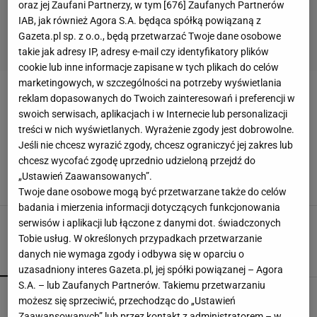
oraz jej Zaufani Partnerzy, w tym [
676
] Zaufanych Partnerów
IAB, jak również Agora S.A. będąca spółką powiązaną z
Gazeta.pl sp. z o.o., będą przetwarzać Twoje dane osobowe
takie jak adresy IP, adresy e-mail czy identyfikatory plików
cookie lub inne informacje zapisane w tych plikach do celów
marketingowych, w szczególności na potrzeby wyświetlania
NIEPRZYJEMNY ZAPACH ZE ZLEWU
reklam dopasowanych do Twoich zainteresowań i preferencji w
swoich serwisach, aplikacjach i w Internecie lub personalizacji
treści w nich wyświetlanych. Wyrażenie zgody jest dobrowolne.
Nieprzyjemny zapach ze zlewu? Znam ten
problem. Ja pozbyłam się go w bardzo prosty
Jeśli nie chcesz wyrazić zgody, chcesz ograniczyć jej zakres lub
sposób
chcesz wycofać zgodę uprzednio udzieloną przejdź do
CZYSZCZENIE ZLEWU
DOMOWE SPOSOBY
„Ustawień Zaawansowanych”.
NIEPRZYJEMNY ZAPACH ZE ZLEWU
PORADNIK
Twoje dane osobowe mogą być przetwarzane także do celów
badania i mierzenia informacji dotyczących funkcjonowania
serwisów i aplikacji lub łączone z danymi dot. świadczonych
Tobie usług. W określonych przypadkach przetwarzanie
danych nie wymaga zgody i odbywa się w oparciu o
POPULARNE
NAJNOWSZE
uzasadniony interes Gazeta.pl, jej spółki powiązanej – Agora
S.A. – lub Zaufanych Partnerów. Takiemu przetwarzaniu
Fotopułapka przyłapie każdego, kto odwiedza
możesz się sprzeciwić, przechodząc do „Ustawień
ogród w nocy. I sarnę, i złodzieja
Zaawansowanych” lub przez kontakt z administratorem – w