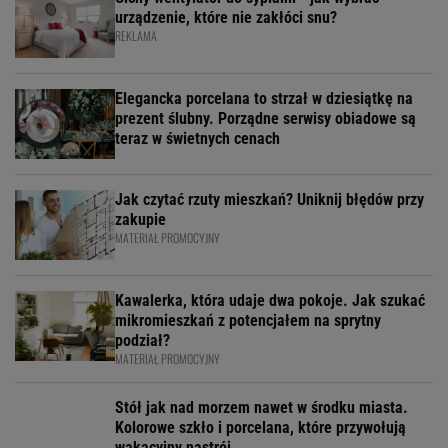
urządzenie, które nie zakłóci snu?
REKLAMA
Elegancka porcelana to strzał w dziesiątkę na
prezent ślubny. Porządne serwisy obiadowe są
teraz w świetnych cenach
Jak czytać rzuty mieszkań? Uniknij błędów przy
zakupie
MATERIAŁ PROMOCYJNY
Kawalerka, która udaje dwa pokoje. Jak szukać
mikromieszkań z potencjałem na sprytny
podział?
MATERIAŁ PROMOCYJNY
Stół jak nad morzem nawet w środku miasta.
Kolorowe szkło i porcelana, które przywołują
wakacyjny nastrój