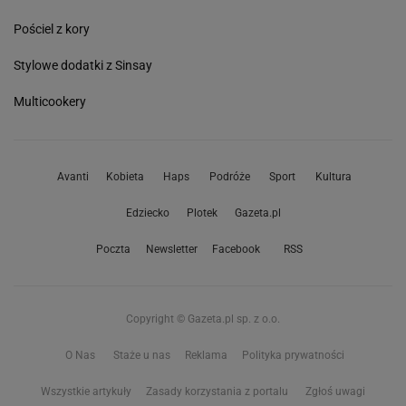
Pościel z kory
Stylowe dodatki z Sinsay
Multicookery
Avanti
Kobieta
Haps
Podróże
Sport
Kultura
Edziecko
Plotek
Gazeta.pl
Poczta
Newsletter
Facebook
RSS
Copyright © Gazeta.pl sp. z o.o.
O Nas
Staże u nas
Reklama
Polityka prywatności
Wszystkie artykuły
Zasady korzystania z portalu
Zgłoś uwagi