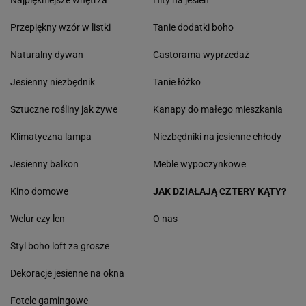
Najpiękniejsze wnętrza
Hity na jesień
Przepiękny wzór w listki
Tanie dodatki boho
Naturalny dywan
Castorama wyprzedaż
Jesienny niezbędnik
Tanie łóżko
Sztuczne rośliny jak żywe
Kanapy do małego mieszkania
Klimatyczna lampa
Niezbędniki na jesienne chłody
Jesienny balkon
Meble wypoczynkowe
Kino domowe
JAK DZIAŁAJĄ CZTERY KĄTY?
Welur czy len
O nas
Styl boho loft za grosze
Dekoracje jesienne na okna
Fotele gamingowe