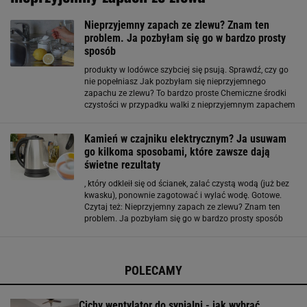
Nieprzyjemny zapach ze zlewu? Znam ten
problem. Ja pozbyłam się go w bardzo prosty
sposób
produkty w lodówce szybciej się psują. Sprawdź, czy go
nie popełniasz Jak pozbyłam się nieprzyjemnego
zapachu ze zlewu? To bardzo proste Chemiczne środki
czystości w przypadku walki z nieprzyjemnym zapachem
w zlewie traktuje jako ostateczność. Na początku próbuję
uporać się z problemem za pomocą domowych
Kamień w czajniku elektrycznym? Ja usuwam
go kilkoma sposobami, które zawsze dają
świetne rezultaty
, który odkleił się od ścianek, zalać czystą wodą (już bez
kwasku), ponownie zagotować i wylać wodę. Gotowe.
Czytaj też: Nieprzyjemny zapach ze zlewu? Znam ten
problem. Ja pozbyłam się go w bardzo prosty sposób
Soda oczyszczona, czyli klasyk wśród domowych
środków czystości Soda oczyszczona doskonale
sprawdza
POLECAMY
Cichy wentylator do sypialni - jak wybrać