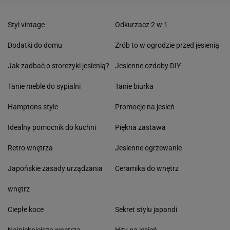
Styl vintage
Odkurzacz 2 w 1
Dodatki do domu
Zrób to w ogrodzie przed jesienią
Jak zadbać o storczyki jesienią?
Jesienne ozdoby DIY
Tanie meble do sypialni
Tanie biurka
Hamptons style
Promocje na jesień
Idealny pomocnik do kuchni
Piękna zastawa
Retro wnętrza
Jesienne ogrzewanie
Japońskie zasady urządzania
Ceramika do wnętrz
wnętrz
Ciepłe koce
Sekret stylu japandi