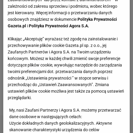
zależności od zakresu sprzeciwu i podmiotu, wobec którego
jest kierowany. Więcej informacji o przetwarzaniu danych
Kompaktowa bieżnia do małego mieszkania.
osobowych znajdziesz w dokumencie
Polityka Prywatności
Ten sprzęt mieści się pod łóżko
Gazeta.pl
i
Polityka Prywatności Agora S.A.
Klikając „Akceptuję” wyrażasz też zgodę na zainstalowanie i
Skandynawski przepis na zdrowie? Sezonowe
przechowywanie plików cookie Gazeta.pl sp. z o.o., jej
produkty, prostota i smak bez kompromisów
Zaufanych Partnerów i Agora S.A. na Twoim urządzeniu
MATERIAŁ PROMOCYJNY
końcowym. Możesz w każdej chwili zmienić swoje preferencje
dotyczące plików cookie, wywołując narzędzie do zarządzania
Vintage gramofony wracają do łask. Polacy na
twoimi preferencjami dot. przetwarzania danych poprzez
nowo pokochali vinyle
odnośnik „Ustawienia prywatności ” w stopce serwisu i
przechodząc do „Ustawień Zaawansowanych”. Zmiana
ustawień plików cookie możliwa jest także za pomocą ustawień
Kochały je nasze babcie. Garnki żeliwne są
przeglądarki.
niezastąpione w letniej i jesiennej kuchni
My, nasi Zaufani Partnerzy i Agora S.A. możemy przetwarzać
dane osobowe w następujących celach:
Użycie dokładnych danych geolokalizacyjnych. Aktywne
skanowanie charakterystyki urządzenia do celów