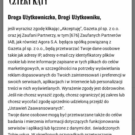
Droga Użytkowniczko, Drogi Użytkowniku,
jeśli wyrazisz zgodę klikając „Akceptuję”, Gazeta.pl sp. z o.o.
oraz jej Zaufani Partnerzy, w tym [
676
] Zaufanych Partnerów
OZDOBNE PODUSZKI
IAB, jak również Agora S.A. będąca spółką powiązaną z
Gazeta.pl sp. z o.o., będą przetwarzać Twoje dane osobowe
takie jak adresy IP, adresy e-mail czy identyfikatory plików
Jysk poduszki dekoracyjne - ten futrzany
model w stylu glamour to idealny dodatek za
cookie lub inne informacje zapisane w tych plikach do celów
grosze
marketingowych, w szczególności na potrzeby wyświetlania
OZDOBNE PODUSZKI
PODUSZKA
PODUSZKI
reklam dopasowanych do Twoich zainteresowań i preferencji w
PODUSZKI DEKORACYJNE
swoich serwisach, aplikacjach i w Internecie lub personalizacji
treści w nich wyświetlanych. Wyrażenie zgody jest dobrowolne.
Poduszka cottagecore to synonim wiosny - w
Jeśli nie chcesz wyrazić zgody, chcesz ograniczyć jej zakres lub
Sinsay znalazłam ją za mniej niż 20 zł
chcesz wycofać zgodę uprzednio udzieloną przejdź do
COTTAGECORE
OZDOBNE PODUSZKI
PODUSZKA DEKORACYJNA
„Ustawień Zaawansowanych”.
POSZEWKA DEKORACYJNA
Twoje dane osobowe mogą być przetwarzane także do celów
badania i mierzenia informacji dotyczących funkcjonowania
serwisów i aplikacji lub łączone z danymi dot. świadczonych
Tobie usług. W określonych przypadkach przetwarzanie