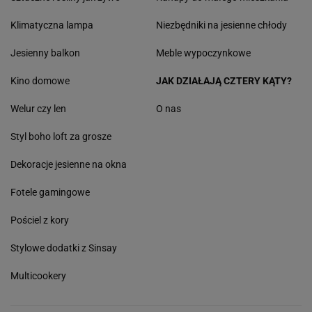
Klimatyczna lampa
Niezbędniki na jesienne chłody
Jesienny balkon
Meble wypoczynkowe
Kino domowe
JAK DZIAŁAJĄ CZTERY KĄTY?
Welur czy len
O nas
Styl boho loft za grosze
Dekoracje jesienne na okna
Fotele gamingowe
Pościel z kory
Stylowe dodatki z Sinsay
Multicookery