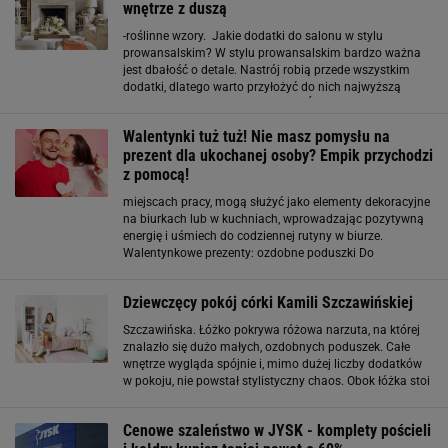
wnętrze z duszą
-roślinne wzory. Jakie dodatki do salonu w stylu
prowansalskim? W stylu prowansalskim bardzo ważna
jest dbałość o detale. Nastrój robią przede wszystkim
dodatki, dlatego warto przyłożyć do nich najwyższą
wagę. Bardzo istotne są tekstylia. Świetnie sprawdzą się
ozdobne poduszki z naturalnych materiałów
Walentynki tuż tuż! Nie masz pomysłu na
prezent dla ukochanej osoby? Empik przychodzi
z pomocą!
miejscach pracy, mogą służyć jako elementy dekoracyjne
na biurkach lub w kuchniach, wprowadzając pozytywną
energię i uśmiech do codziennej rutyny w biurze.
Walentynkowe prezenty: ozdobne poduszki Do
stworzenia ciepłej, przyjemnej atmosfery w mieszkaniu
wcale wiele nie potrzeba! Dekoracyjne poduszki
Dziewczęcy pokój córki Kamili Szczawińskiej
Szczawińska. Łóżko pokrywa różowa narzuta, na której
znalazło się dużo małych, ozdobnych poduszek. Całe
wnętrze wygląda spójnie i, mimo dużej liczby dodatków
w pokoju, nie powstał stylistyczny chaos. Obok łóżka stoi
duża pufa oraz ręcznie pleciony dywan w biało-różowe
koła. Na białym stoliku na drewnianych
Cenowe szaleństwo w JYSK - komplety pościeli