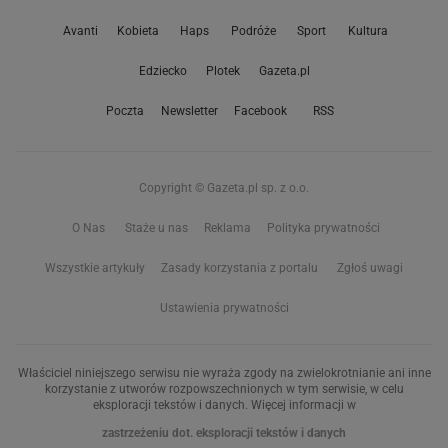
Avanti
Kobieta
Haps
Podróże
Sport
Kultura
Edziecko
Plotek
Gazeta.pl
Poczta
Newsletter
Facebook
RSS
Copyright © Gazeta.pl sp. z o.o.
O Nas
Staże u nas
Reklama
Polityka prywatności
Wszystkie artykuły
Zasady korzystania z portalu
Zgłoś uwagi
Ustawienia prywatności
Właściciel niniejszego serwisu nie wyraża zgody na zwielokrotnianie ani inne
korzystanie z utworów rozpowszechnionych w tym serwisie, w celu
eksploracji tekstów i danych. Więcej informacji w
zastrzeżeniu dot. eksploracji tekstów i danych