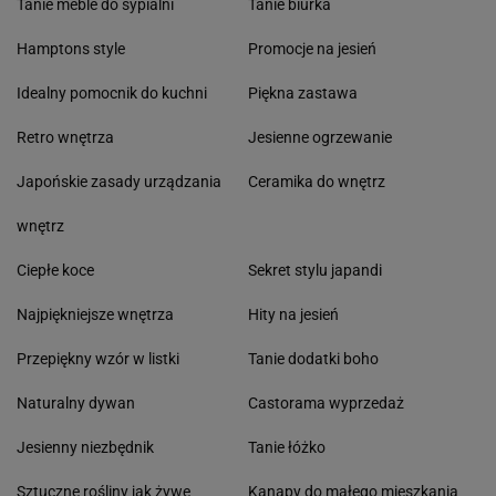
Tanie meble do sypialni
Tanie biurka
Hamptons style
Promocje na jesień
Idealny pomocnik do kuchni
Piękna zastawa
Retro wnętrza
Jesienne ogrzewanie
Japońskie zasady urządzania
Ceramika do wnętrz
wnętrz
Ciepłe koce
Sekret stylu japandi
Najpiękniejsze wnętrza
Hity na jesień
Przepiękny wzór w listki
Tanie dodatki boho
Naturalny dywan
Castorama wyprzedaż
Jesienny niezbędnik
Tanie łóżko
Sztuczne rośliny jak żywe
Kanapy do małego mieszkania