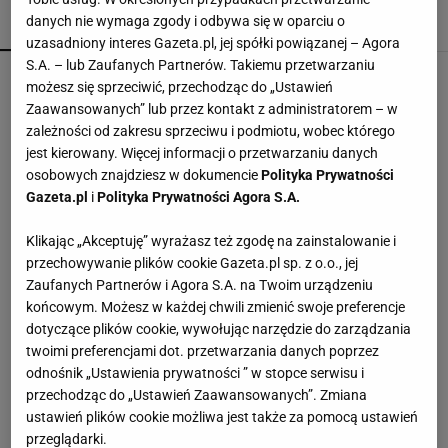
danych nie wymaga zgody i odbywa się w oparciu o
POPULARNE
NAJNOWSZE
uzasadniony interes Gazeta.pl, jej spółki powiązanej – Agora
S.A. – lub Zaufanych Partnerów. Takiemu przetwarzaniu
Kompaktowa bieżnia do małego mieszkania.
możesz się sprzeciwić, przechodząc do „Ustawień
Ten sprzęt mieści się pod łóżko
Zaawansowanych” lub przez kontakt z administratorem – w
zależności od zakresu sprzeciwu i podmiotu, wobec którego
jest kierowany. Więcej informacji o przetwarzaniu danych
Vintage gramofony wracają do łask. Polacy na
osobowych znajdziesz w dokumencie
Polityka Prywatności
nowo pokochali vinyle
Gazeta.pl
i
Polityka Prywatności Agora S.A.
Klikając „Akceptuję” wyrażasz też zgodę na zainstalowanie i
Wróciła do prowadzenia samochodu po 12-
przechowywanie plików cookie Gazeta.pl sp. z o.o., jej
letniej przerwie. Mówi, co pomogło jej
Zaufanych Partnerów i Agora S.A. na Twoim urządzeniu
przełamać strach
MATERIAŁ PROMOCYJNY
końcowym. Możesz w każdej chwili zmienić swoje preferencje
dotyczące plików cookie, wywołując narzędzie do zarządzania
Te dywany są porządne jak za dawnych lato.
twoimi preferencjami dot. przetwarzania danych poprzez
Piękne wzory, a ceny? Nawet mniej niż 50 zł
odnośnik „Ustawienia prywatności ” w stopce serwisu i
przechodząc do „Ustawień Zaawansowanych”. Zmiana
ustawień plików cookie możliwa jest także za pomocą ustawień
Przenośne klimatyzatory i wentylatory najlepsze
przeglądarki.
na upały. Są tanie i ciche, dobre do sypialni