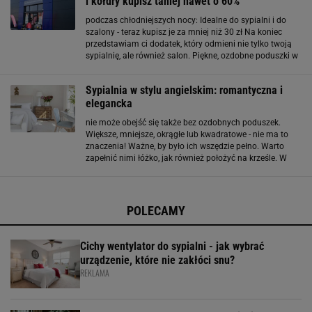
i kołdry kupisz taniej nawet o 60%
podczas chłodniejszych nocy: Idealne do sypialni i do
szalony - teraz kupisz je za mniej niż 30 zł Na koniec
przedstawiam ci dodatek, który odmieni nie tylko twoją
sypialnię, ale również salon. Piękne, ozdobne poduszki w
różnych kolorach i kształtach pojawiły się w Jysku za
mniej niż 30 zł i z pewnością dodadzą szyku
Sypialnia w stylu angielskim: romantyczna i
elegancka
nie może obejść się także bez ozdobnych poduszek.
Większe, mniejsze, okrągłe lub kwadratowe - nie ma to
znaczenia! Ważne, by było ich wszędzie pełno. Warto
zapełnić nimi łóżko, jak również położyć na krześle. W
oknach powinny znaleźć się długie zasłony aż do ziemi w
neutralnych kolorach, które pięknie
POLECAMY
Cichy wentylator do sypialni - jak wybrać
urządzenie, które nie zakłóci snu?
REKLAMA