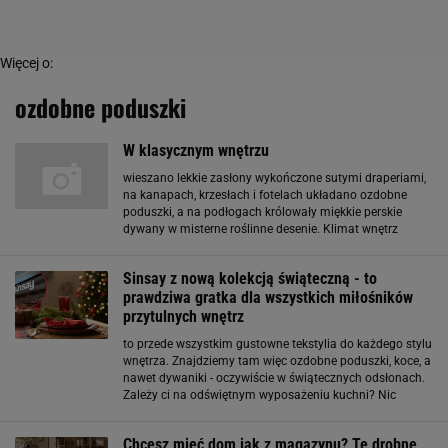
Więcej o:
ozdobne poduszki
W klasycznym wnętrzu
wieszano lekkie zasłony wykończone sutymi draperiami,
na kanapach, krzesłach i fotelach układano ozdobne
poduszki, a na podłogach królowały miękkie perskie
dywany w misterne roślinne desenie. Klimat wnętrz
tworzyły też liczne lampy, naczynia z barwnej ceramiki,
świeczniki i dekoracje nawiązujące do kultury
Sinsay z nową kolekcją świąteczną - to
prawdziwa gratka dla wszystkich miłośników
przytulnych wnętrz
to przede wszystkim gustowne tekstylia do każdego stylu
wnętrza. Znajdziemy tam więc ozdobne poduszki, koce, a
nawet dywaniki - oczywiście w świątecznych odsłonach.
Zależy ci na odświętnym wyposażeniu kuchni? Nic
prostszego! Szeroka oferta kubków, półmisków, misek, a
także pozostałych elementów zastawy stołowej
Chcesz mieć dom jak z magazynu? Te drobne