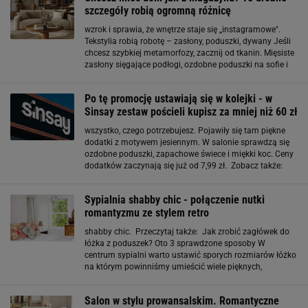
szczegóły robią ogromną różnicę
wzrok i sprawia, że wnętrze staje się „instagramowe".
Tekstylia robią robotę – zasłony, poduszki, dywany Jeśli
chcesz szybkiej metamorfozy, zacznij od tkanin. Mięsiste
zasłony sięgające podłogi, ozdobne poduszki na sofie i
miękki, dobrze dobrany dywan potrafią kompletnie
odmienić charakter wnętrza
Po tę promocję ustawiają się w kolejki - w
Sinsay zestaw pościeli kupisz za mniej niż 60 zł
wszystko, czego potrzebujesz. Pojawiły się tam piękne
dodatki z motywem jesiennym. W salonie sprawdzą się
ozdobne poduszki, zapachowe świece i miękki koc. Ceny
dodatków zaczynają się już od 7,99 zł. Zobacz także:
Sinsay zachwyca jesienną kolekcją - te dodatki kosztują
12,99 zł, a odmienią każde wnętrze
Sypialnia shabby chic - połączenie nutki
romantyzmu ze stylem retro
shabby chic. Przeczytaj także: Jak zrobić zagłówek do
łóżka z poduszek? Oto 3 sprawdzone sposoby W
centrum sypialni warto ustawić sporych rozmiarów łóżko
na którym powinniśmy umieścić wiele pięknych,
ozdobnych poduszek, które zachęcać będą do chwilki
relaksu. Świetnie jako urozmaicenie przestrzeni
Salon w stylu prowansalskim. Romantyczne