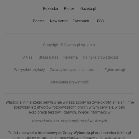
Edziecko
Plotek
Gazeta.pl
Poczta
Newsletter
Facebook
RSS
Copyright © Gazeta.pl sp. z o.o.
O Nas
Staże u nas
Reklama
Polityka prywatności
Wszystkie artykuły
Zasady korzystania z portalu
Zgłoś uwagi
Ustawienia prywatności
Właściciel niniejszego serwisu nie wyraża zgody na zwielokrotnianie ani inne
korzystanie z utworów rozpowszechnionych w tym serwisie, w celu
eksploracji tekstów i danych. Więcej informacji w
zastrzeżeniu dot. eksploracji tekstów i danych
Treści z
serwisów internetowych Grupy Wyborcza.pl
oraz serwisu tokfm.pl
prezentujemy w ramach komercyjnej współpracy z ich wydawcami: