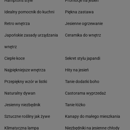
Hamptons style
Promocje na jesień
Idealny pomocnik do kuchni
Piękna zastawa
Retro wnętrza
Jesienne ogrzewanie
Japońskie zasady urządzania
Ceramika do wnętrz
wnętrz
Ciepłe koce
Sekret stylu japandi
Najpiękniejsze wnętrza
Hity na jesień
Przepiękny wzór w listki
Tanie dodatki boho
Naturalny dywan
Castorama wyprzedaż
Jesienny niezbędnik
Tanie łóżko
Sztuczne rośliny jak żywe
Kanapy do małego mieszkania
Klimatyczna lampa
Niezbędniki na jesienne chłody