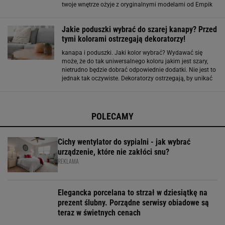
twoje wnętrze ożyje z oryginalnymi modelami od Empik
Foto! Stwórz własny projekt Twojej własnej poduszki i
zaskocz domowników. Wystarczy, że wybierzesz
Jakie poduszki wybrać do szarej kanapy? Przed
tymi kolorami ostrzegają dekoratorzy!
kanapa i poduszki. Jaki kolor wybrać? Wydawać się
może, że do tak uniwersalnego koloru jakim jest szary,
nietrudno będzie dobrać odpowiednie dodatki. Nie jest to
jednak tak oczywiste. Dekoratorzy ostrzegają, by unikać
połączenia tego koloru kanapy z czarnymi lub szarymi
dodatkami, gdyż mogą optycznie
POLECAMY
Cichy wentylator do sypialni - jak wybrać
urządzenie, które nie zakłóci snu?
REKLAMA
Elegancka porcelana to strzał w dziesiątkę na
prezent ślubny. Porządne serwisy obiadowe są
teraz w świetnych cenach