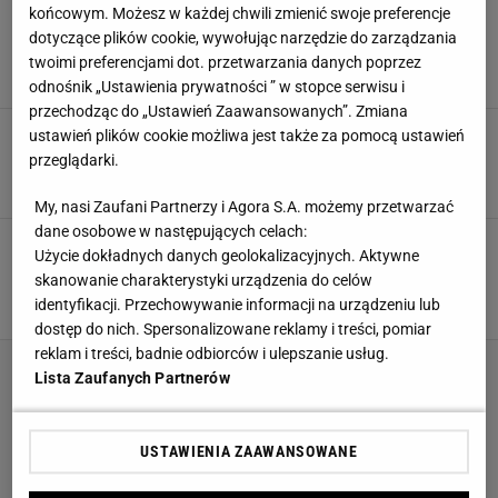
końcowym. Możesz w każdej chwili zmienić swoje preferencje
Bawełniana poszewka z H&M za 54,99 zł.
dotyczące plików cookie, wywołując narzędzie do zarządzania
Łóżko od razu wygląda bardziej przytulnie
twoimi preferencjami dot. przetwarzania danych poprzez
PODUSZKA
PODUSZKI
POSZEWKA
POSZEWKA DEKORACYJNA
odnośnik „Ustawienia prywatności ” w stopce serwisu i
przechodząc do „Ustawień Zaawansowanych”. Zmiana
Nie używasz kapy na łóżko? Wyjaśniam,
ustawień plików cookie możliwa jest także za pomocą ustawień
dlaczego to błąd
przeglądarki.
DYWAN
KAPA NA ŁÓŻKO
NARZUTA NA ŁÓŻKO
PODUSZKA
My, nasi Zaufani Partnerzy i Agora S.A. możemy przetwarzać
dane osobowe w następujących celach:
Pościel jak z 5-gwiazdkowego hotelu i
Użycie dokładnych danych geolokalizacyjnych. Aktywne
mięciutki kocyk z rękawami? Na znanym
skanowanie charakterystyki urządzenia do celów
portalu są teraz w świetnej cenie
identyfikacji. Przechowywanie informacji na urządzeniu lub
CENEO
KOCYK
KOMPLET POŚCIELI
PLEDY
dostęp do nich. Spersonalizowane reklamy i treści, pomiar
reklam i treści, badnie odbiorców i ulepszanie usług.
Lista Zaufanych Partnerów
USTAWIENIA ZAAWANSOWANE