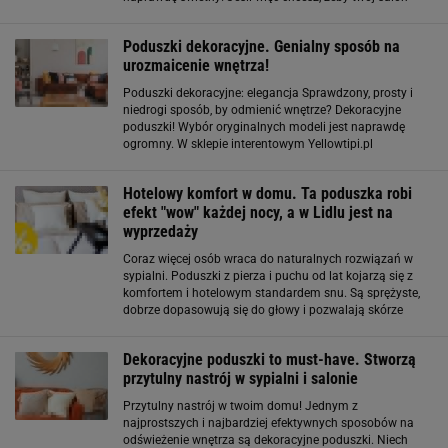
nabrał życia, ładne i ciekawe poduszki to najlepszy
pomysł, jaki możesz mieć. Jak dobrać
Poduszki dekoracyjne. Genialny sposób na
urozmaicenie wnętrza!
Poduszki dekoracyjne: elegancja Sprawdzony, prosty i
niedrogi sposób, by odmienić wnętrze? Dekoracyjne
poduszki! Wybór oryginalnych modeli jest naprawdę
ogromny. W sklepie interentowym Yellowtipi.pl
znaleźliśmy mnóstwo perełek w pięknych kolorach i
ciekawych wzorach. Jeśli cenisz sobie klasykę
Hotelowy komfort w domu. Ta poduszka robi
efekt "wow" każdej nocy, a w Lidlu jest na
wyprzedaży
Coraz więcej osób wraca do naturalnych rozwiązań w
sypialni. Poduszki z pierza i puchu od lat kojarzą się z
komfortem i hotelowym standardem snu. Są sprężyste,
dobrze dopasowują się do głowy i pozwalają skórze
oddychać, co ma ogromne znaczenie dla jakości
nocnego wypoczynku. Poduszki z pierza
Dekoracyjne poduszki to must-have. Stworzą
przytulny nastrój w sypialni i salonie
Przytulny nastrój w twoim domu! Jednym z
najprostszych i najbardziej efektywnych sposobów na
odświeżenie wnętrza są dekoracyjne poduszki. Niech