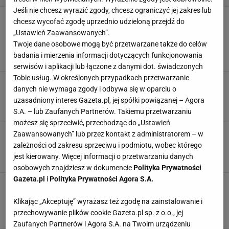
Jeśli nie chcesz wyrazić zgody, chcesz ograniczyć jej zakres lub
Jysk poduszki dekoracyjne - ten futrzany
chcesz wycofać zgodę uprzednio udzieloną przejdź do
model w stylu glamour to idealny dodatek za
„Ustawień Zaawansowanych”.
grosze
Twoje dane osobowe mogą być przetwarzane także do celów
OZDOBNE PODUSZKI
PODUSZKA
PODUSZKI
badania i mierzenia informacji dotyczących funkcjonowania
PODUSZKI DEKORACYJNE
serwisów i aplikacji lub łączone z danymi dot. świadczonych
Tobie usług. W określonych przypadkach przetwarzanie
Tak mieszka Julia Wieniawa. Jej dom w środku
danych nie wymaga zgody i odbywa się w oparciu o
lasu wygląda jak tablica z Pinteresta
uzasadniony interes Gazeta.pl, jej spółki powiązanej – Agora
LAMPA
PODUSZKA
SINSAY
STOLIK
S.A. – lub Zaufanych Partnerów. Takiemu przetwarzaniu
możesz się sprzeciwić, przechodząc do „Ustawień
Marzniesz mimo ogrzewania? Pomoże
Zaawansowanych” lub przez kontakt z administratorem – w
elektryczny koc - to zimowy game changer
zależności od zakresu sprzeciwu i podmiotu, wobec którego
KOC ELEKTRYCZNY
MEDIA EXPERT
PODUSZKA
jest kierowany. Więcej informacji o przetwarzaniu danych
osobowych znajdziesz w dokumencie
Polityka Prywatności
Gazeta.pl
i
Polityka Prywatności Agora S.A.
Hotelowy komfort w domu. Ta poduszka robi
efekt "wow" każdej nocy, a w Lidlu jest na
Klikając „Akceptuję” wyrażasz też zgodę na zainstalowanie i
wyprzedaży
przechowywanie plików cookie Gazeta.pl sp. z o.o., jej
PODUSZKA
PODUSZKI
PODUSZKI DEKORACYJNE
POSZEWKA
Zaufanych Partnerów i Agora S.A. na Twoim urządzeniu