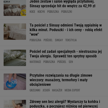
Jeden zestaw i salon wygląda przytulniej.
Sinsay sprzedaje hit do wnętrz za 42,99 zł
KOCE
KOCYK
PODUSZKA
PODUSZKI
Ta pościel z Sinsay odmieni Twoją sypialnię w
kilka minut. Poduszki - i ich ceny - robią efekt
"wow"
PODUSZKA
POŚCIEL
SINSAY
TEKSTYLIA
Pościel od zadań specjalnych - niestraszna jej
Twoja alergia. Sprawdź ten sprytny sposób
MATERACE
PODUSZKA
POŚCIEL
SEN
Przytulne rozwiązania na długie zimowe
wieczory: masażery, termofory i maty
obciążeniowe
GRZEJNIKI
JESIEŃ
MASAŻER
MEDIA EXPERT
Zdrowy sen bez alergii? Wystarczy ta kołdra i
poduszka, a poczujesz różnicę od pierwszej