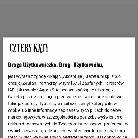
Droga Użytkowniczko, Drogi Użytkowniku,
jeśli wyrazisz zgodę klikając „Akceptuję”, Gazeta.pl sp. z o.o.
oraz jej Zaufani Partnerzy, w tym [
676
] Zaufanych Partnerów
IAB, jak również Agora S.A. będąca spółką powiązaną z
Gazeta.pl sp. z o.o., będą przetwarzać Twoje dane osobowe
takie jak adresy IP, adresy e-mail czy identyfikatory plików
cookie lub inne informacje zapisane w tych plikach do celów
marketingowych, w szczególności na potrzeby wyświetlania
reklam dopasowanych do Twoich zainteresowań i preferencji w
swoich serwisach, aplikacjach i w Internecie lub personalizacji
treści w nich wyświetlanych. Wyrażenie zgody jest dobrowolne.