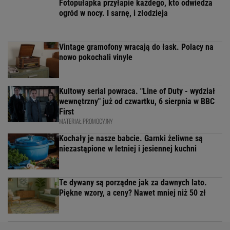
Fotopułapka przyłapie każdego, kto odwiedza
ogród w nocy. I sarnę, i złodzieja
Vintage gramofony wracają do łask. Polacy na
nowo pokochali vinyle
Kultowy serial powraca. "Line of Duty - wydział
wewnętrzny" już od czwartku, 6 sierpnia w BBC
First
MATERIAŁ PROMOCYJNY
Kochały je nasze babcie. Garnki żeliwne są
niezastąpione w letniej i jesiennej kuchni
Te dywany są porządne jak za dawnych lato.
Piękne wzory, a ceny? Nawet mniej niż 50 zł