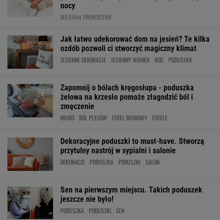
nocy
MATERIAŁ PROMOCYJNY
Jak łatwo udekorować dom na jesień? Te kilka
ozdób pozwoli ci stworzyć magiczny klimat
JESIENNE DEKORACJE
JESIENNY WIANEK
KOC
PODUSZKA
Zapomnij o bólach kręgosłupa - poduszka
żelowa na krzesło pomoże złagodzić ból i
zmęczenie
BIURO
BÓL PLECÓW
FOTEL BIUROWY
FOTELE
Dekoracyjne poduszki to must-have. Stworzą
przytulny nastrój w sypialni i salonie
DEKORACJE
PODUSZKA
PODUSZKI
SALON
Sen na pierwszym miejscu. Takich poduszek
jeszcze nie było!
PODUSZKA
PODUSZKI
SEN