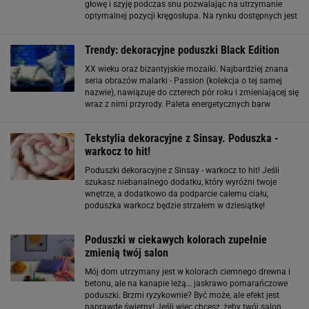
głowę i szyję podczas snu pozwalając na utrzymanie
optymalnej pozycji kręgosłupa. Na rynku dostępnych jest
wiele przeróżnych modeli. Kiedy już znajdziemy idealną
poduszkę dla siebie, często
Trendy: dekoracyjne poduszki Black Edition
XX wieku oraz bizantyjskie mozaiki. Najbardziej znana
seria obrazów malarki - Passion (kolekcja o tej samej
nazwie), nawiązuje do czterech pór roku i zmieniającej się
wraz z nimi przyrody. Paleta energetycznych barw
przeniesiona z płócien na poduszki to fantastyczna
dekoracja domu na każdą porę roku
Tekstylia dekoracyjne z Sinsay. Poduszka -
warkocz to hit!
Poduszki dekoracyjne z Sinsay - warkocz to hit! Jeśli
szukasz niebanalnego dodatku, który wyróżni twoje
wnętrze, a dodatkowo da podparcie całemu ciału,
poduszka warkocz będzie strzałem w dziesiątkę!
Poduszki w kształcie warkocza z Sinsay to prawdziwy hit!
Te wyjątkowe dodatki zachwycają
Poduszki w ciekawych kolorach zupełnie
zmienią twój salon
Mój dom utrzymany jest w kolorach ciemnego drewna i
betonu, ale na kanapie leżą… jaskrawo pomarańczowe
poduszki. Brzmi ryzykownie? Być może, ale efekt jest
naprawdę świetny! Jeśli więc chcesz, żeby twój salon