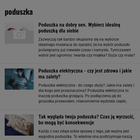
poduszka
Poduszka na dobry sen. Wybierz idealną
poduszką dla siebie
Zazwyczaj tak bardzo skupiamy się na wyborze
idealnego materaca do sypialni, że na wybór poduszki
poświęcamy już niewiele czasu i namysłu. Tymczasem
wybór jest ogromny: twarda czy miękka? Duża czy mała?
Z pierza czy lateksu? Podobnie jak materac, powinna być
dopasowana specjalnie
Poduszka elektryczna - czy jest zdrowa i jakie
ma zalety?
Poduszka elektryczna - do czego służy? Jakie ma zalety i
dla kogo jest przeznaczona? Poduszka elektryczna to
inaczej poduszka grzejąca. Po podłączeniu jej do
gniazdka przewodem, równomiernie wydziela ciepło,
dzięki czemu umożliwia miejscowe ogrzewanie
poszczególnych partii ludzkiego ciała
Tak wygląda twoja poduszka? Czas ją wyrzucić,
bo mogą być konsekwencje
Każdy z nas zdaje sobie sprawę z tego, jak ważna jest
wygodna poduszka. To właśnie ona podtrzymuje naszą