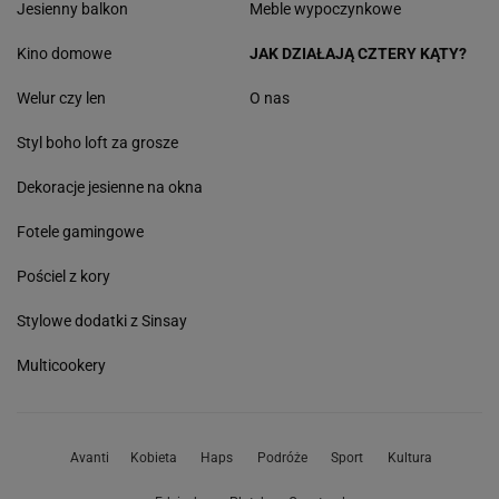
Jesienny balkon
Meble wypoczynkowe
Kino domowe
JAK DZIAŁAJĄ CZTERY KĄTY?
Welur czy len
O nas
Styl boho loft za grosze
Dekoracje jesienne na okna
Fotele gamingowe
Pościel z kory
Stylowe dodatki z Sinsay
Multicookery
Avanti
Kobieta
Haps
Podróże
Sport
Kultura