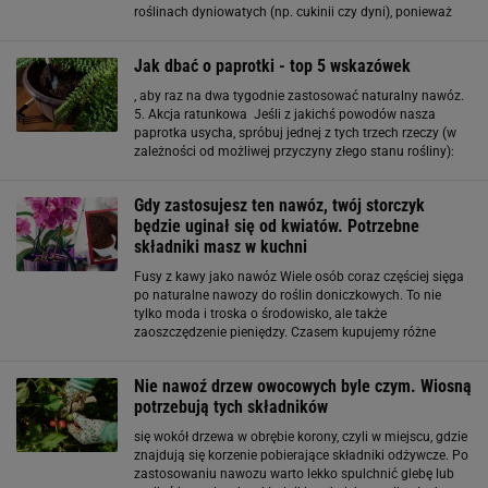
roślinach dyniowatych (np. cukinii czy dyni), ponieważ
zwiększa to ryzyko chorób i wyjaławia glebę. Sprawdzone
sposoby na smaczne ogórki. Domowe triki i naturalne
Jak dbać o paprotki - top 5 wskazówek
nawozy
, aby raz na dwa tygodnie zastosować naturalny nawóz.
5. Akcja ratunkowa Jeśli z jakichś powodów nasza
paprotka usycha, spróbuj jednej z tych trzech rzeczy (w
zależności od możliwej przyczyny złego stanu rośliny):
przestaw ją w mniej nasłonecznione miejsce, obficie ją
podlej albo spryskaj liście wodą. Przestrzegaj
Gdy zastosujesz ten nawóz, twój storczyk
będzie uginał się od kwiatów. Potrzebne
składniki masz w kuchni
Fusy z kawy jako nawóz Wiele osób coraz częściej sięga
po naturalne nawozy do roślin doniczkowych. To nie
tylko moda i troska o środowisko, ale także
zaoszczędzenie pieniędzy. Czasem kupujemy różne
specjalne nawozy, a tymczasem do zasilenia roślin
można użyć niekiedy kuchennych odpadków
Nie nawoź drzew owocowych byle czym. Wiosną
potrzebują tych składników
się wokół drzewa w obrębie korony, czyli w miejscu, gdzie
znajdują się korzenie pobierające składniki odżywcze. Po
zastosowaniu nawozu warto lekko spulchnić glebę lub