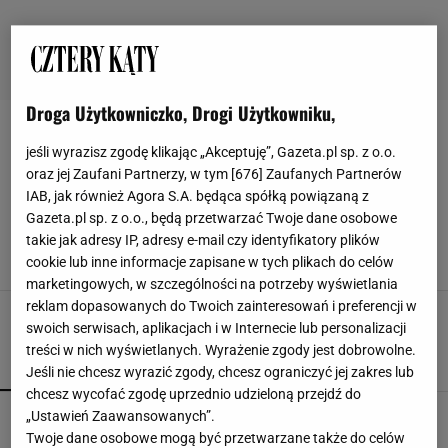
Droga Użytkowniczko, Drogi Użytkowniku,
NATURALNE NAWOZY
jeśli wyrazisz zgodę klikając „Akceptuję”, Gazeta.pl sp. z o.o.
oraz jej Zaufani Partnerzy, w tym [
676
] Zaufanych Partnerów
Uschło mi kilka paprotek, aż w końcu użyłam
IAB, jak również Agora S.A. będąca spółką powiązaną z
tych nawozów. Teraz rosną jak szalone, tylko je
Gazeta.pl sp. z o.o., będą przetwarzać Twoje dane osobowe
przesadzam
takie jak adresy IP, adresy e-mail czy identyfikatory plików
DOMOWE SPOSOBY
NATURALNE NAWOZY
NAWOZY DO KWIATÓW
cookie lub inne informacje zapisane w tych plikach do celów
PAPROCIE
marketingowych, w szczególności na potrzeby wyświetlania
reklam dopasowanych do Twoich zainteresowań i preferencji w
swoich serwisach, aplikacjach i w Internecie lub personalizacji
treści w nich wyświetlanych. Wyrażenie zgody jest dobrowolne.
POPULARNE
NAJNOWSZE
Jeśli nie chcesz wyrazić zgody, chcesz ograniczyć jej zakres lub
chcesz wycofać zgodę uprzednio udzieloną przejdź do
Kompaktowa bieżnia do małego mieszkania.
„Ustawień Zaawansowanych”.
Ten sprzęt mieści się pod łóżko
Twoje dane osobowe mogą być przetwarzane także do celów