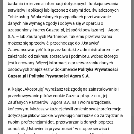
badania i mierzenia informacji dotyczących funkcjonowania
serwisów i aplikacji lub łączone z danymi dot. świadczonych
Vintage gramofony wracają do łask. Polacy na
Tobie usług. W określonych przypadkach przetwarzanie
nowo pokochali vinyle
danych nie wymaga zgody i odbywa się w oparciu o
uzasadniony interes Gazeta.pl, jej spółki powiązanej – Agora
S.A. – lub Zaufanych Partnerów. Takiemu przetwarzaniu
To nie jest zwykły burger. Jego smak podkręca
możesz się sprzeciwić, przechodząc do „Ustawień
wyjątkowy składnik
Zaawansowanych” lub przez kontakt z administratorem – w
MATERIAŁ PROMOCYJNY
zależności od zakresu sprzeciwu i podmiotu, wobec którego
jest kierowany. Więcej informacji o przetwarzaniu danych
Te dywany są porządne jak za dawnych lato.
osobowych znajdziesz w dokumencie
Polityka Prywatności
Piękne wzory, a ceny? Nawet mniej niż 50 zł
Gazeta.pl
i
Polityka Prywatności Agora S.A.
Klikając „Akceptuję” wyrażasz też zgodę na zainstalowanie i
Kuchnia w stylu space age wraca do łask.
przechowywanie plików cookie Gazeta.pl sp. z o.o., jej
Sprzęty SMEG zachwycają designem
Zaufanych Partnerów i Agora S.A. na Twoim urządzeniu
końcowym. Możesz w każdej chwili zmienić swoje preferencje
dotyczące plików cookie, wywołując narzędzie do zarządzania
twoimi preferencjami dot. przetwarzania danych poprzez
odnośnik „Ustawienia prywatności ” w stopce serwisu i