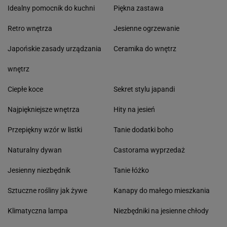
Idealny pomocnik do kuchni
Piękna zastawa
Retro wnętrza
Jesienne ogrzewanie
Japońskie zasady urządzania
Ceramika do wnętrz
wnętrz
Ciepłe koce
Sekret stylu japandi
Najpiękniejsze wnętrza
Hity na jesień
Przepiękny wzór w listki
Tanie dodatki boho
Naturalny dywan
Castorama wyprzedaż
Jesienny niezbędnik
Tanie łóżko
Sztuczne rośliny jak żywe
Kanapy do małego mieszkania
Klimatyczna lampa
Niezbędniki na jesienne chłody