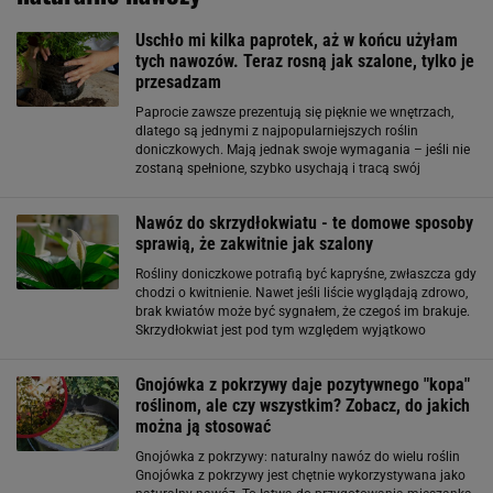
Uschło mi kilka paprotek, aż w końcu użyłam
tych nawozów. Teraz rosną jak szalone, tylko je
przesadzam
Paprocie zawsze prezentują się pięknie we wnętrzach,
dlatego są jednymi z najpopularniejszych roślin
doniczkowych. Mają jednak swoje wymagania – jeśli nie
zostaną spełnione, szybko usychają i tracą swój
efektowny wygląd. W takiej sytuacji z pomocą mogą
przyjść domowe nawozy. Oto kilka sprawdzonych
Nawóz do skrzydłokwiatu - te domowe sposoby
sprawią, że zakwitnie jak szalony
Rośliny doniczkowe potrafią być kapryśne, zwłaszcza gdy
chodzi o kwitnienie. Nawet jeśli liście wyglądają zdrowo,
brak kwiatów może być sygnałem, że czegoś im brakuje.
Skrzydłokwiat jest pod tym względem wyjątkowo
wrażliwy – potrzebuje odpowiednich warunków i
regularnego dokarmiania. Na szczęście
Gnojówka z pokrzywy daje pozytywnego "kopa"
roślinom, ale czy wszystkim? Zobacz, do jakich
można ją stosować
Gnojówka z pokrzywy: naturalny nawóz do wielu roślin
Gnojówka z pokrzywy jest chętnie wykorzystywana jako