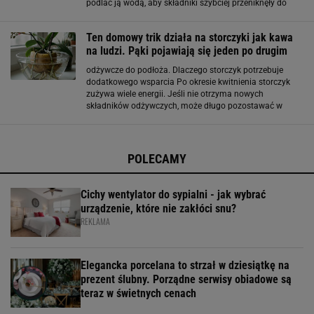
podlać ją wodą, aby składniki szybciej przeniknęły do
podłoża. Naturalne nawozy też dobrze się sprawdzają
Wiele osób wybiera także nawozy
Ten domowy trik działa na storczyki jak kawa
na ludzi. Pąki pojawiają się jeden po drugim
odżywcze do podłoża. Dlaczego storczyk potrzebuje
dodatkowego wsparcia Po okresie kwitnienia storczyk
zużywa wiele energii. Jeśli nie otrzyma nowych
składników odżywczych, może długo pozostawać w
stanie spoczynku. Naturalne nawozy pomagają
odbudować zapasy minerałów w podłożu i wspierają
rozwój nowych
POLECAMY
Cichy wentylator do sypialni - jak wybrać
urządzenie, które nie zakłóci snu?
REKLAMA
Elegancka porcelana to strzał w dziesiątkę na
prezent ślubny. Porządne serwisy obiadowe są
teraz w świetnych cenach