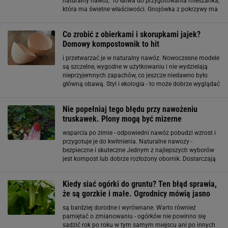
naturalny nawóz. To łatwa do przygotowania mieszanka,
która ma świetne właściwości. Gnojówka z pokrzywy ma
w sobie wiele składników, które działają dobroczynnie
na różne rodzaje roślin
Co zrobić z obierkami i skorupkami jajek?
Domowy kompostownik to hit
i przetwarzać je w naturalny nawóz. Nowoczesne modele
są szczelne, wygodne w użytkowaniu i nie wydzielają
nieprzyjemnych zapachów, co jeszcze niedawno było
główną obawą. Styl i ekologia - to może dobrze wyglądać
Warto podkreślić, że domowy kompostownik nie musi
być szpetny ani przypominać ogrodowego pojemnika
Nie popełniaj tego błędu przy nawożeniu
truskawek. Plony mogą być mizerne
wsparcia po zimie - odpowiedni nawóz pobudzi wzrost i
przygotuje je do kwitnienia. Naturalne nawozy -
bezpieczne i skuteczne Jednym z najlepszych wyborów
jest kompost lub dobrze rozłożony obornik. Dostarczają
one składników odżywczych stopniowo, poprawiają
strukturę gleby i wspierają rozwój korzeni
Kiedy siać ogórki do gruntu? Ten błąd sprawia,
że są gorzkie i małe. Ogrodnicy mówią jasno
są bardziej dorodne i wyrównane. Warto również
pamiętać o zmianowaniu - ogórków nie powinno się
sadzić rok po roku w tym samym miejscu ani po innych