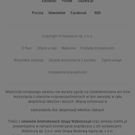
Edziecko
Plotek
Gazeta.pl
Poczta
Newsletter
Facebook
RSS
Copyright © Gazeta.pl sp. z o.o.
O Nas
Staże u nas
Reklama
Polityka prywatności
Wszystkie artykuły
Zasady korzystania z portalu
Zgłoś uwagi
Ustawienia prywatności
Właściciel niniejszego serwisu nie wyraża zgody na zwielokrotnianie ani inne
korzystanie z utworów rozpowszechnionych w tym serwisie, w celu
eksploracji tekstów i danych. Więcej informacji w
zastrzeżeniu dot. eksploracji tekstów i danych
Treści z
serwisów internetowych Grupy Wyborcza.pl
oraz serwisu tokfm.pl
prezentujemy w ramach komercyjnej współpracy z ich wydawcami:
Wyborcza sp. z o.o. oraz Grupą Radiową Agory sp. z o.o.