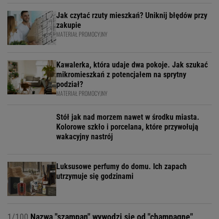
Jak czytać rzuty mieszkań? Uniknij błędów przy
zakupie
MATERIAŁ PROMOCYJNY
Kawalerka, która udaje dwa pokoje. Jak szukać
mikromieszkań z potencjałem na sprytny
podział?
MATERIAŁ PROMOCYJNY
Stół jak nad morzem nawet w środku miasta.
Kolorowe szkło i porcelana, które przywołują
wakacyjny nastrój
Luksusowe perfumy do domu. Ich zapach
utrzymuje się godzinami
1/100
Nazwa "szampan" wywodzi się od "champagne",