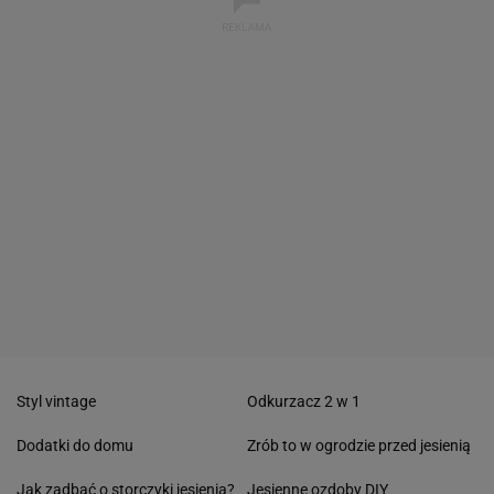
Styl vintage
Odkurzacz 2 w 1
Dodatki do domu
Zrób to w ogrodzie przed jesienią
Jak zadbać o storczyki jesienią?
Jesienne ozdoby DIY