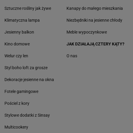
Sztuczne rośliny jak żywe
Kanapy do małego mieszkania
Klimatyczna lampa
Niezbędniki na jesienne chłody
Jesienny balkon
Meble wypoczynkowe
Kino domowe
JAK DZIAŁAJĄ CZTERY KĄTY?
Welur czy len
O nas
Styl boho loft za grosze
Dekoracje jesienne na okna
Fotele gamingowe
Pościel z kory
Stylowe dodatki z Sinsay
Multicookery