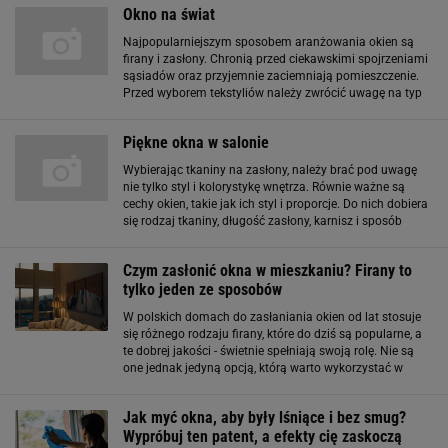
Okno na świat
Najpopularniejszym sposobem aranżowania okien są
firany i zasłony. Chronią przed ciekawskimi spojrzeniami
sąsiadów oraz przyjemnie zaciemniają pomieszczenie.
Przed wyborem tekstyliów należy zwrócić uwagę na typ
danego wnętrza. Tkaniny, które dobrze wyglądają w
sypialni rodziców, nie koniecznie
Piękne okna w salonie
Wybierając tkaniny na zasłony, należy brać pod uwagę
nie tylko styl i kolorystykę wnętrza. Równie ważne są
cechy okien, takie jak ich styl i proporcje. Do nich dobiera
się rodzaj tkaniny, długość zasłony, karnisz i sposób
upięcia (uwaga: gdy okno jest nieszczelne, najlepsza
będzie gruba
Czym zasłonić okna w mieszkaniu? Firany to
tylko jeden ze sposobów
W polskich domach do zasłaniania okien od lat stosuje
się różnego rodzaju firany, które do dziś są popularne, a
te dobrej jakości - świetnie spełniają swoją rolę. Nie są
one jednak jedyną opcją, którą warto wykorzystać w
projektach mieszkań i domów. Okna zasłaniane
wyłącznie firanami? Poznaj
Jak myć okna, aby były lśniące i bez smug?
Wypróbuj ten patent, a efekty cię zaskoczą