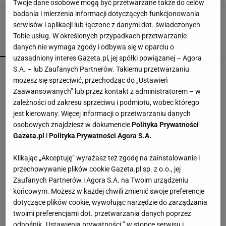
Twoje dane osobowe mogą być przetwarzane także do celów
badania i mierzenia informacji dotyczących funkcjonowania
serwisów i aplikacji lub łączone z danymi dot. świadczonych
Tobie usług. W określonych przypadkach przetwarzanie
POPULARNE
NAJNOWSZE
danych nie wymaga zgody i odbywa się w oparciu o
uzasadniony interes Gazeta.pl, jej spółki powiązanej – Agora
Kompaktowa bieżnia do małego mieszkania.
S.A. – lub Zaufanych Partnerów. Takiemu przetwarzaniu
Ten sprzęt mieści się pod łóżko
możesz się sprzeciwić, przechodząc do „Ustawień
Zaawansowanych” lub przez kontakt z administratorem – w
zależności od zakresu sprzeciwu i podmiotu, wobec którego
Kochały je nasze babcie. Garnki żeliwne są
jest kierowany. Więcej informacji o przetwarzaniu danych
niezastąpione w letniej i jesiennej kuchni
osobowych znajdziesz w dokumencie
Polityka Prywatności
Gazeta.pl
i
Polityka Prywatności Agora S.A.
Nie czekaj, aż będzie za późno. To może
Klikając „Akceptuję” wyrażasz też zgodę na zainstalowanie i
oznaczać, że szkoła przestała służyć dziecku
przechowywanie plików cookie Gazeta.pl sp. z o.o., jej
MATERIAŁ PROMOCYJNY
Zaufanych Partnerów i Agora S.A. na Twoim urządzeniu
końcowym. Możesz w każdej chwili zmienić swoje preferencje
Vintage gramofony wracają do łask. Polacy na
dotyczące plików cookie, wywołując narzędzie do zarządzania
nowo pokochali vinyle
twoimi preferencjami dot. przetwarzania danych poprzez
odnośnik „Ustawienia prywatności ” w stopce serwisu i