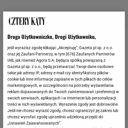
Droga Użytkowniczko, Drogi Użytkowniku,
OKNO
jeśli wyrazisz zgodę klikając „Akceptuję”, Gazeta.pl sp. z o.o.
Wsyp do miski i połóż obok okna, a wilgoć
oraz jej Zaufani Partnerzy, w tym [
676
] Zaufanych Partnerów
zniknie w mgnieniu oka
IAB, jak również Agora S.A. będąca spółką powiązaną z
DOMOWE SPOSOBY
OKNO
PORADNIK
RYŻ
Gazeta.pl sp. z o.o., będą przetwarzać Twoje dane osobowe
takie jak adresy IP, adresy e-mail czy identyfikatory plików
cookie lub inne informacje zapisane w tych plikach do celów
Modne żaluzje do mieszkania. Drewniane,
marketingowych, w szczególności na potrzeby wyświetlania
bambusowe a może plisowane?
reklam dopasowanych do Twoich zainteresowań i preferencji w
KUCHNIA
OKNO
ROLETY
SALON
swoich serwisach, aplikacjach i w Internecie lub personalizacji
treści w nich wyświetlanych. Wyrażenie zgody jest dobrowolne.
Nowoczesne rolety we wzory idealne na każdą
Jeśli nie chcesz wyrazić zgody, chcesz ograniczyć jej zakres lub
porę roku [przegląd wzorów]
chcesz wycofać zgodę uprzednio udzieloną przejdź do
ARANŻACJA
MIESZKANIE
OKNO
ROLETA
„Ustawień Zaawansowanych”.