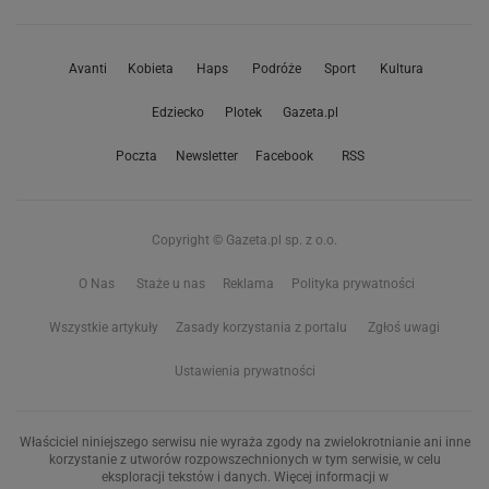
Avanti
Kobieta
Haps
Podróże
Sport
Kultura
Edziecko
Plotek
Gazeta.pl
Poczta
Newsletter
Facebook
RSS
Copyright © Gazeta.pl sp. z o.o.
O Nas
Staże u nas
Reklama
Polityka prywatności
Wszystkie artykuły
Zasady korzystania z portalu
Zgłoś uwagi
Ustawienia prywatności
Właściciel niniejszego serwisu nie wyraża zgody na zwielokrotnianie ani inne
korzystanie z utworów rozpowszechnionych w tym serwisie, w celu
eksploracji tekstów i danych. Więcej informacji w