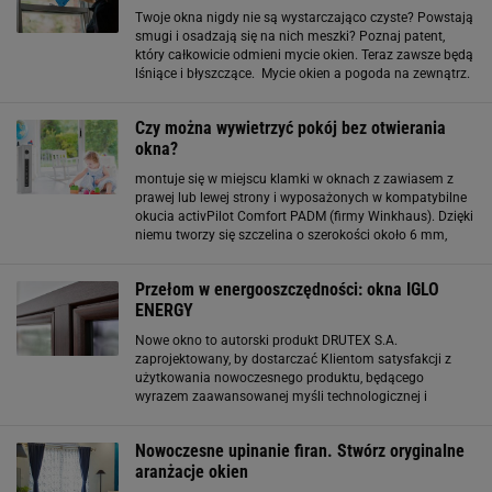
Twoje okna nigdy nie są wystarczająco czyste? Powstają
smugi i osadzają się na nich meszki? Poznaj patent,
który całkowicie odmieni mycie okien. Teraz zawsze będą
lśniące i błyszczące. Mycie okien a pogoda na zewnątrz.
Kiedy najlepiej się za to zabrać? Co ciekawe, na
powstawanie nieestetycznych
Czy można wywietrzyć pokój bez otwierania
okna?
montuje się w miejscu klamki w oknach z zawiasem z
prawej lub lewej strony i wyposażonych w kompatybilne
okucia activPilot Comfort PADM (firmy Winkhaus). Dzięki
niemu tworzy się szczelina o szerokości około 6 mm,
okno zostaje rozszczelnione na całym obwodzie, a w
pomieszczeniu następuje powolna wymiana
Przełom w energooszczędności: okna IGLO
ENERGY
Nowe okno to autorski produkt DRUTEX S.A.
zaprojektowany, by dostarczać Klientom satysfakcji z
użytkowania nowoczesnego produktu, będącego
wyrazem zaawansowanej myśli technologicznej i
restrykcyjnych wymagań rynku. Okno posiada
innowacyjny system uszczelnienia, dostępny wyłącznie w
Nowoczesne upinanie firan. Stwórz oryginalne
ofercie DRUTEX
aranżacje okien