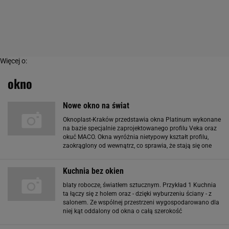
Więcej o:
okno
Nowe okno na świat
Oknoplast-Kraków przedstawia okna Platinum wykonane
na bazie specjalnie zaprojektowanego profilu Veka oraz
okuć MACO. Okna wyróżnia nietypowy kształt profilu,
zaokrąglony od wewnątrz, co sprawia, że stają się one
dodatkowym dekoracyjnym elementem mieszkania.
Szukasz fachowca lub ekipy budowlanej
Kuchnia bez okien
blaty robocze, światłem sztucznym. Przykład 1 Kuchnia
ta łączy się z holem oraz - dzięki wyburzeniu ściany - z
salonem. Ze wspólnej przestrzeni wygospodarowano dla
niej kąt oddalony od okna o całą szerokość
pomieszczenia. Choć nie jest to miejsce całkowicie
pozbawione naturalnego światła