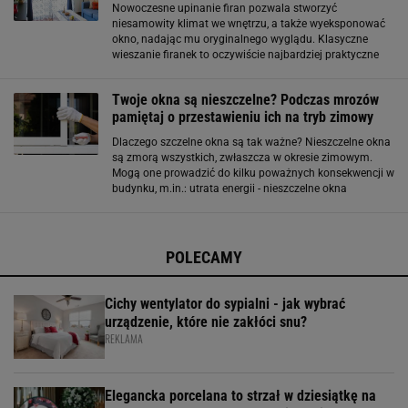
Nowoczesne upinanie firan pozwala stworzyć
niesamowity klimat we wnętrzu, a także wyeksponować
okno, nadając mu oryginalnego wyglądu. Klasyczne
wieszanie firanek to oczywiście najbardziej praktyczne
rozwiązanie, jednak może ono wydawać się odrobinę
nudne. Jeśli chcesz, możesz odmienić swoją
Twoje okna są nieszczelne? Podczas mrozów
pamiętaj o przestawieniu ich na tryb zimowy
Dlaczego szczelne okna są tak ważne? Nieszczelne okna
są zmorą wszystkich, zwłaszcza w okresie zimowym.
Mogą one prowadzić do kilku poważnych konsekwencji w
budynku, m.in.: utrata energii - nieszczelne okna
wpuszczają do pomieszczenia chłód, tym samym
sprawiając, że ogrzewanie domu staje
POLECAMY
Cichy wentylator do sypialni - jak wybrać
urządzenie, które nie zakłóci snu?
REKLAMA
Elegancka porcelana to strzał w dziesiątkę na