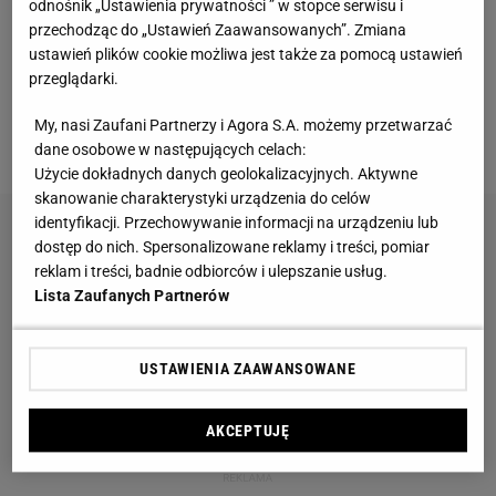
odnośnik „Ustawienia prywatności ” w stopce serwisu i
Vintage gramofony wracają do łask. Polacy na
przechodząc do „Ustawień Zaawansowanych”. Zmiana
nowo pokochali vinyle
ustawień plików cookie możliwa jest także za pomocą ustawień
przeglądarki.
Przenośne klimatyzatory i wentylatory najlepsze
My, nasi Zaufani Partnerzy i Agora S.A. możemy przetwarzać
na upały. Są tanie i ciche, dobre do sypialni
dane osobowe w następujących celach:
Użycie dokładnych danych geolokalizacyjnych. Aktywne
skanowanie charakterystyki urządzenia do celów
identyfikacji. Przechowywanie informacji na urządzeniu lub
dostęp do nich. Spersonalizowane reklamy i treści, pomiar
reklam i treści, badnie odbiorców i ulepszanie usług.
Lista Zaufanych Partnerów
USTAWIENIA ZAAWANSOWANE
AKCEPTUJĘ