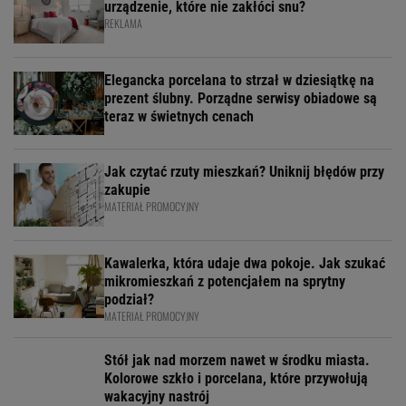
urządzenie, które nie zakłóci snu?
REKLAMA
Elegancka porcelana to strzał w dziesiątkę na
prezent ślubny. Porządne serwisy obiadowe są
teraz w świetnych cenach
Jak czytać rzuty mieszkań? Uniknij błędów przy
zakupie
MATERIAŁ PROMOCYJNY
Kawalerka, która udaje dwa pokoje. Jak szukać
mikromieszkań z potencjałem na sprytny
podział?
MATERIAŁ PROMOCYJNY
Stół jak nad morzem nawet w środku miasta.
Kolorowe szkło i porcelana, które przywołują
wakacyjny nastrój