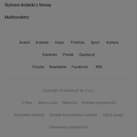
Stylowe dodatki z Sinsay
Multicookery
Avanti
Kobieta
Haps
Podróże
Sport
Kultura
Edziecko
Plotek
Gazeta.pl
Poczta
Newsletter
Facebook
RSS
Copyright © Gazeta.pl sp. z o.o.
O Nas
Staże u nas
Reklama
Polityka prywatności
Wszystkie artykuły
Zasady korzystania z portalu
Zgłoś uwagi
Ustawienia prywatności