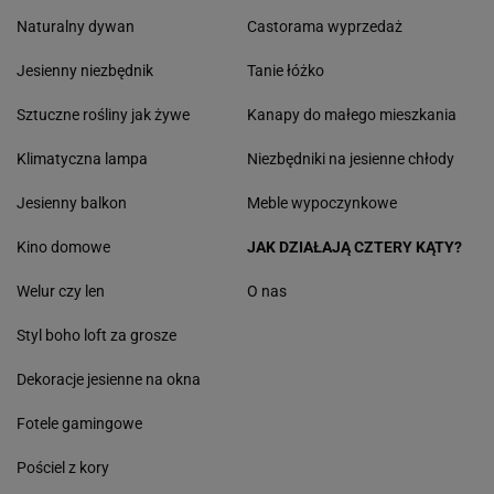
Naturalny dywan
Castorama wyprzedaż
Jesienny niezbędnik
Tanie łóżko
Sztuczne rośliny jak żywe
Kanapy do małego mieszkania
Klimatyczna lampa
Niezbędniki na jesienne chłody
Jesienny balkon
Meble wypoczynkowe
Kino domowe
JAK DZIAŁAJĄ CZTERY KĄTY?
Welur czy len
O nas
Styl boho loft za grosze
Dekoracje jesienne na okna
Fotele gamingowe
Pościel z kory