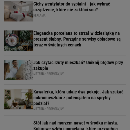
Cichy wentylator do sypialni - jak wybrać
urządzenie, które nie zakłóci snu?
REKLAMA
Elegancka porcelana to strzał w dziesiątkę na
prezent ślubny. Porządne serwisy obiadowe są
teraz w świetnych cenach
Jak czytać rzuty mieszkań? Uniknij błędów przy
zakupie
MATERIAŁ PROMOCYJNY
Kawalerka, która udaje dwa pokoje. Jak szukać
mikromieszkań z potencjałem na sprytny
podział?
MATERIAŁ PROMOCYJNY
Stół jak nad morzem nawet w środku miasta.
Kolorowe szkło i porcelana, które przywołują