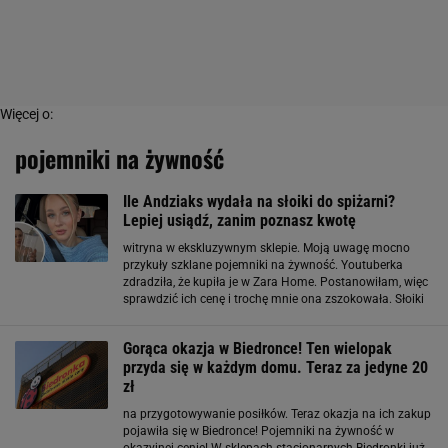
Więcej o:
pojemniki na żywność
Ile Andziaks wydała na słoiki do spiżarni?
Lepiej usiądź, zanim poznasz kwotę
witryna w ekskluzywnym sklepie. Moją uwagę mocno
przykuły szklane pojemniki na żywność. Youtuberka
zdradziła, że kupiła je w Zara Home. Postanowiłam, więc
sprawdzić ich cenę i trochę mnie ona zszokowała. Słoiki
Zara Home dostępne są w dwóch rozmiarach. Mniejszy
model o pojemności 1,5 litra kosztuje 99,90
Gorąca okazja w Biedronce! Ten wielopak
przyda się w każdym domu. Teraz za jedyne 20
zł
na przygotowywanie posiłków. Teraz okazja na ich zakup
pojawiła się w Biedronce! Pojemniki na żywność w