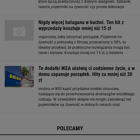
które łączą praktyczność z dobrym designem. Szklanki,
talerze, pojemniki na żywność czy proste dekoracje
potrafią odmienić przestrzeń i nadać jej spójny charakter.
Najmodniejsze są formy
Nigdy więcej bałaganu w kuchni. Ten hit z
wyprzedaży kosztuje mniej niż 15 zł
organizery, żeby utrzymać porządek. Pojemnik na
żywność z pokrywką z Sinsay, przeceniony o 50%, to
idealny przykład, że praktyczne rozwiązania mogą być
tanie i stylowe. Kosztuje mniej niż 15 zł, a świetnie
sprawdza się do przechowywania makaronu, orzechów,
płatków lub przekąsek. Dzięki przezroczystym
Te dodatki IKEA ułatwią ci codzienne życie, a w
domu zapanuje porządek. Hity za mniej niż 20
zł
można w IKEI kupić przydatne torebki strunowe,
nadające się do przechowywania drobiazgów wszelkiego
rodzaju. W szwedzkim sklepie nie mogło zabraknąć też
pojemników na żywność w dobrych cenach oraz
segregatorów na dokumenty. Czytaj też: Mało kto wie, że
może służyć jako cenny nawóz. Wystarczy wymieszać
POLECAMY