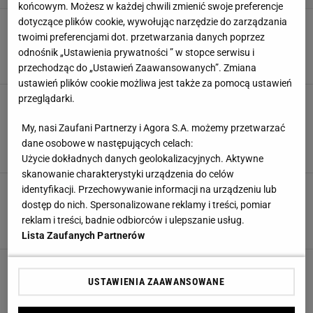
końcowym. Możesz w każdej chwili zmienić swoje preferencje
dotyczące plików cookie, wywołując narzędzie do zarządzania
Nigdy więcej bałaganu w kuchni. Ten hit z
wyprzedaży kosztuje mniej niż 15 zł
twoimi preferencjami dot. przetwarzania danych poprzez
odnośnik „Ustawienia prywatności ” w stopce serwisu i
KUCHNIA
POJEMNIKI
POJEMNIKI NA ŻYWNOŚĆ
PRZECHOWYWANIE
przechodząc do „Ustawień Zaawansowanych”. Zmiana
ustawień plików cookie możliwa jest także za pomocą ustawień
przeglądarki.
Jak poukładać w szafkach kuchennych? Oto
sprawdzone triki, dzięki którym staniesz się
mistrzynią organizacji
My, nasi Zaufani Partnerzy i Agora S.A. możemy przetwarzać
KUCHNIA
POJEMNIK KUCHENNY
POJEMNIK NA KAWĘ
dane osobowe w następujących celach:
POJEMNIKI NA PRZYPRAWY
Użycie dokładnych danych geolokalizacyjnych. Aktywne
skanowanie charakterystyki urządzenia do celów
Gorąca okazja w Biedronce! Ten wielopak
identyfikacji. Przechowywanie informacji na urządzeniu lub
przyda się w każdym domu. Teraz za jedyne 20
dostęp do nich. Spersonalizowane reklamy i treści, pomiar
zł
reklam i treści, badnie odbiorców i ulepszanie usług.
BIEDRONKA
OKAZJA
POJEMNIKI
POJEMNIKI NA ŻYWNOŚĆ
Lista Zaufanych Partnerów
Pojemniki na jedzenie do pracy - dlaczego
warto je mieć? Jaki lunch box wybrać?
USTAWIENIA ZAAWANSOWANE
LUNCH BOX
POJEMNIKI
POJEMNIKI NA ŻYWNOŚĆ