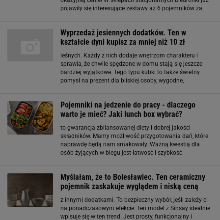
okazyjnej cenie! W sklepach stacjonarnych Biedronki już
pojawiły się interesujące zestawy aż 6 pojemników za
niecałe 20 zł! Znajdziesz je w wersji 160 ml, 300 ml, 500
ml, 880 ml, 1,5 L i 2,4 L! Taka różnorodność
Wyprzedaż jesiennych dodatków. Ten w
kształcie dyni kupisz za mniej niż 10 zł
leśnych. Każdy z nich dodaje wnętrzom charakteru i
sprawia, że chwile spędzone w domu stają się jeszcze
bardziej wyjątkowe. Tego typu kubki to także świetny
pomysł na prezent dla bliskiej osoby, wygodne,
funkcjonalne i pełne ciepła. Pojemnik na żywność w
kształcie dyni – mały detal, który zachwyci
Pojemniki na jedzenie do pracy - dlaczego
warto je mieć? Jaki lunch box wybrać?
to gwarancja zbilansowanej diety i dobrej jakości
składników. Mamy możliwość przygotowania dań, które
naprawdę będą nam smakowały. Ważną kwestią dla
osób żyjących w biegu jest łatwość i szybkość
przygotowania posiłku. Do bezpiecznego przewożenia
posiłków do pracy przydadzą się specjalne pojemniki na
Myślałam, że to Bolesławiec. Ten ceramiczny
żywność
pojemnik zaskakuje wyglądem i niską ceną
z innymi dodatkami. To bezpieczny wybór, jeśli zależy ci
na ponadczasowym efekcie. Ten model z Sinsay idealnie
wpisuje się w ten trend. Jest prosty, funkcjonalny i