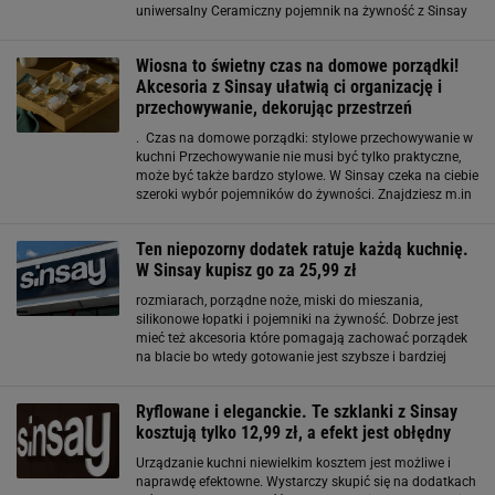
uniwersalny Ceramiczny pojemnik na żywność z Sinsay
to przykład dodatku, który łączy estetykę z codzienną
użytecznością. Sprawdzi się zarówno
Wiosna to świetny czas na domowe porządki!
Akcesoria z Sinsay ułatwią ci organizację i
przechowywanie, dekorując przestrzeń
. Czas na domowe porządki: stylowe przechowywanie w
kuchni Przechowywanie nie musi być tylko praktyczne,
może być także bardzo stylowe. W Sinsay czeka na ciebie
szeroki wybór pojemników do żywności. Znajdziesz m.in
śliczne modele z ceramiki w stylu vintage, szklane
cudeńka, które są niczym biżuteria, a
Ten niepozorny dodatek ratuje każdą kuchnię.
W Sinsay kupisz go za 25,99 zł
rozmiarach, porządne noże, miski do mieszania,
silikonowe łopatki i pojemniki na żywność. Dobrze jest
mieć też akcesoria które pomagają zachować porządek
na blacie bo wtedy gotowanie jest szybsze i bardziej
intuicyjne. Elementy w neutralnych kolorach i z trwałych
materiałów sprawiają że kuchnia wygląda
Ryflowane i eleganckie. Te szklanki z Sinsay
kosztują tylko 12,99 zł, a efekt jest obłędny
Urządzanie kuchni niewielkim kosztem jest możliwe i
naprawdę efektowne. Wystarczy skupić się na dodatkach