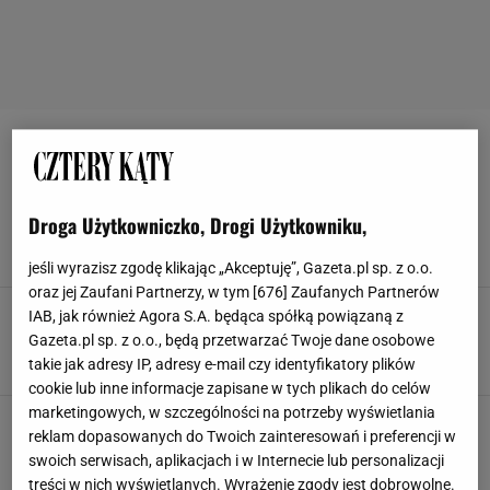
POJEMNIKI NA ŻYWNOŚĆ
Myślałam, że to Bolesławiec. Ten ceramiczny
Droga Użytkowniczko, Drogi Użytkowniku,
pojemnik zaskakuje wyglądem i niską ceną
CERAMIKA
KUCHNIA
POJEMNIKI
POJEMNIKI NA ŻYWNOŚĆ
jeśli wyrazisz zgodę klikając „Akceptuję”, Gazeta.pl sp. z o.o.
oraz jej Zaufani Partnerzy, w tym [
676
] Zaufanych Partnerów
Bestseller online za niecałe 18 zł. Ryflowany
IAB, jak również Agora S.A. będąca spółką powiązaną z
pojemnik z Sinsay to must have w kuchni
Gazeta.pl sp. z o.o., będą przetwarzać Twoje dane osobowe
KUCHNIA
POJEMNIK
POJEMNIKI
POJEMNIKI NA PRZYPRAWY
takie jak adresy IP, adresy e-mail czy identyfikatory plików
cookie lub inne informacje zapisane w tych plikach do celów
marketingowych, w szczególności na potrzeby wyświetlania
Ryflowane i funkcjonalne. Sinsay sprzedaje je
reklam dopasowanych do Twoich zainteresowań i preferencji w
w 2-packu za 12,99 zł
swoich serwisach, aplikacjach i w Internecie lub personalizacji
KUCHNIA
POJEMNIKI
POJEMNIKI NA ŻYWNOŚĆ
PUDEŁKA
treści w nich wyświetlanych. Wyrażenie zgody jest dobrowolne.