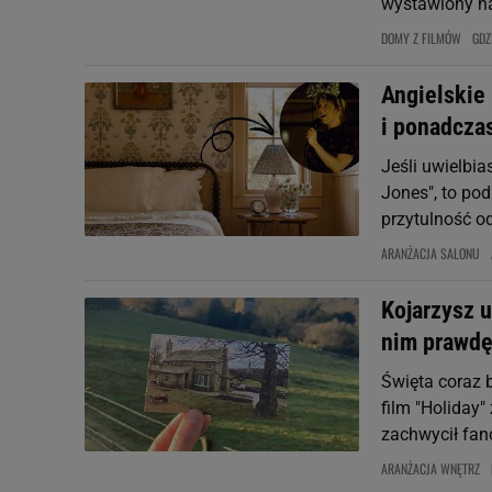
wystawiony na
DOMY Z FILMÓW
GDZ
Angielskie 
i ponadcza
Jeśli uwielbia
Jones", to po
przytulność o
ARANŻACJA SALONU
Kojarzysz 
nim prawdę
Święta coraz b
film "Holiday
zachwycił fanó
ARANŻACJA WNĘTRZ