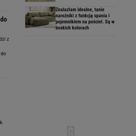
Znalazłam idealne, tanie
narożniki z funkcją spania i
 do
pojemnikiem na pościel. Są w
boskich kolorach
dzi z
 do
ak