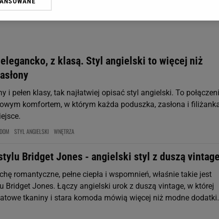
WANSOWANE
żasz też zgodę na zainstalowanie i przechowywanie plików cookie Gazeta.p
gora S.A. na Twoim urządzeniu końcowym. Możesz w każdej chwili zmien
 wywołując narzędzie do zarządzania twoimi preferencjami dot. przetw
ywatności ” w stopce serwisu i przechodząc do „Ustawień Zaawansowan
st także za pomocą ustawień przeglądarki.
 elegancko, z klasą. Styl angielski to więcej niż
rzy i Agora S.A. możemy przetwarzać dane osobowe w następujących cel
zasłony
 geolokalizacyjnych. Aktywne skanowanie charakterystyki urządzenia do
 na urządzeniu lub dostęp do nich. Spersonalizowane reklamy i treści, p
ny i pełen klasy, tak najłatwiej opisać styl angielski. To połączen
zanie usług.
Lista Zaufanych Partnerów
mowym komfortem, w którym każda poduszka, zasłona i filiżank
ejsce.
DOM
STYL ANGIELSKI
WNĘTRZA
tylu Bridget Jones - angielski styl z duszą vintag
ochę romantyczne, pełne ciepła i wspomnień, właśnie takie jest
u Bridget Jones. Łączy angielski urok z duszą vintage, w której
iatowe tkaniny i stara komoda mówią więcej niż modne dodatki.