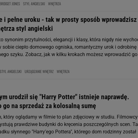
BRIDGET JONES
STYL ANGIELSKI
WNĘTRZA
e i pełne uroku - tak w prosty sposób wprowadzisz
trza styl angielski
 to synonim przytulności, elegancji i klasy, która nigdy nie wycho
 sobie ciepło domowego ogniska, romantyczny urok i odrobinę
nego szyku. Zobacz, jak w kilku krokach możesz wprowadzić go
STYL ANGIELSKI
URZĄDZANIE WNĘTRZ
WNĘTRZA
m urodził się "Harry Potter" istnieje naprawdę.
 go na sprzedaż za kolosalną sumę
, który oglądamy w filmie to plan zdjęciowy w studiu. Filmowcy
ystują prawdziwe budynki do kręcenia poszczególnych scen. T
adku słynnego "Harry'ego Pottera", którego dom rodzinny został