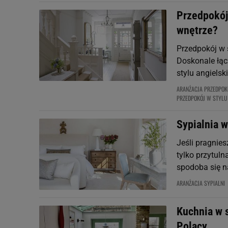
Przedpokój
wnętrze?
Przedpokój w 
Doskonale łąc
stylu angiels
ARANŻACJA PRZEDPOK
PRZEDPOKÓJ W STYLU
Sypialnia w
Jeśli pragnies
tylko przytulna
spodoba się 
ARANŻACJA SYPIALNI
Kuchnia w s
Polacy