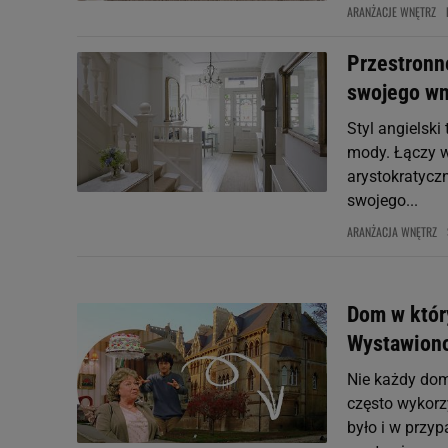
ARANŻACJE WNĘTRZ
Przestronn
swojego wnę
Styl angielski
mody. Łączy w
arystokratycz
swojego...
ARANŻACJA WNĘTRZ
Dom w który
Wystawiono
Nie każdy dom
często wykorz
było i w przyp