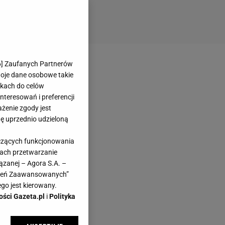
6
] Zaufanych Partnerów
woje dane osobowe takie
likach do celów
teresowań i preferencji
ażenie zgody jest
dę uprzednio udzieloną
yczących funkcjonowania
kach przetwarzanie
ązanej – Agora S.A. –
awień Zaawansowanych”
go jest kierowany.
ości Gazeta.pl
i
Polityka