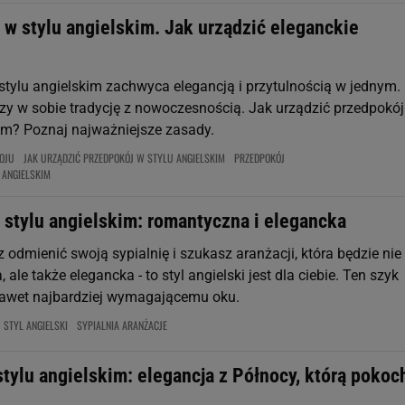
 w stylu angielskim. Jak urządzić eleganckie
stylu angielskim zachwyca elegancją i przytulnością w jednym.
zy w sobie tradycję z nowoczesnością. Jak urządzić przedpokó
kim? Poznaj najważniejsze zasady.
OJU
JAK URZĄDZIĆ PRZEDPOKÓJ W STYLU ANGIELSKIM
PRZEDPOKÓJ
 ANGIELSKIM
 stylu angielskim: romantyczna i elegancka
z odmienić swoją sypialnię i szukasz aranżacji, która będzie nie
, ale także elegancka - to styl angielski jest dla ciebie. Ten szyk
nawet najbardziej wymagającemu oku.
STYL ANGIELSKI
SYPIALNIA ARANŻACJE
tylu angielskim: elegancja z Północy, którą pokoch