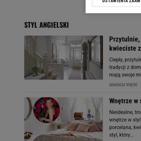
USTAWIENIA ZAA
Klikając „Akceptuję” wyra
Zaufanych Partnerów i A
dotyczące plików cookie,
STYL ANGIELSKI
odnośnik „Ustawienia pr
plików cookie możliwa je
Przytulnie,
My, nasi Zaufani Partne
kwieciste 
Użycie dokładnych danych
Przechowywanie informacji
Ciepły, przytul
badnie odbiorców i uleps
tradycji z do
mają swoje mi
ARANŻACJA WNĘTRZ
Wnętrze w s
Nieidealne, tr
wnętrze w styl
porcelana, kw
styl, który...