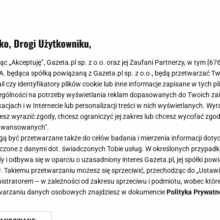
ko, Drogi Użytkowniku,
jąc „Akceptuję”, Gazeta.pl sp. z o.o. oraz jej Zaufani Partnerzy, w tym [
67
.A. będąca spółką powiązaną z Gazeta.pl sp. z o.o., będą przetwarzać T
ail czy identyfikatory plików cookie lub inne informacje zapisane w tych p
gólności na potrzeby wyświetlania reklam dopasowanych do Twoich zain
acjach i w Internecie lub personalizacji treści w nich wyświetlanych. Wyr
cesz wyrazić zgody, chcesz ograniczyć jej zakres lub chcesz wycofać zgo
aawansowanych”.
 być przetwarzane także do celów badania i mierzenia informacji dot
 łączone z danymi dot. świadczonych Tobie usług. W określonych przypad
i odbywa się w oparciu o uzasadniony interes Gazeta.pl, jej spółki powi
. Takiemu przetwarzaniu możesz się sprzeciwić, przechodząc do „Ust
nistratorem – w zależności od zakresu sprzeciwu i podmiotu, wobec które
etwarzaniu danych osobowych znajdziesz w dokumencie
Polityka Prywatn