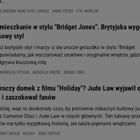
...
IE KRĘCONO ZNANE FILMY I SERIALE
HARRY POTTER
STYL ANGIELSKI
mieszkanie w stylu "Bridget Jones". Brytyjska wy
sowy styl
sz brytyjski styl i marzy ci się urocze gniazdko w stylu "Bridget
dpowiadamy, jak wyczarować urokliwe i oryginalne wnętrze, gdzi
dgrywa kluczową rolę.
ARANŻACJA SYPIALNI
ARANŻACJA WNĘTRZ
BRIDGET JONES
uroczy domek z filmu "Holiday"? Jude Law wyjawił 
 i zaszokował fanów
liżej, więc to doskonały czas, by ponownie zobaczyć kultowy ju
" z Cameron Diaz i Jude Law w rolach głównych. Ten lubiany prz
w nie tylko wyjątkową historią, ale także pięknymi wnętrzami.
DOMY GWIAZD
HOLIDAY
MEBLE COTTAGE