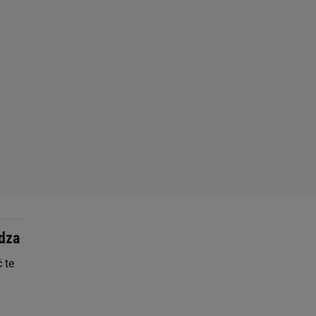
ądza
 te