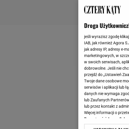
Droga Użytkownicz
jeśli wyrazisz zgodę klika
IAB, jak również Agora S
jak adresy IP, adresy e-m
marketingowych, w szcze
w swoich serwisach, aplik
dobrowolne. Jeśli nie ch
przejdź do „Ustawień Z
Twoje dane osobowe mogą
serwisów i aplikacji lub
danych nie wymaga zgody 
lub Zaufanych Partnerów
lub przez kontakt z admi
Więcej informacji o prz
Prywatności Agora S.A.