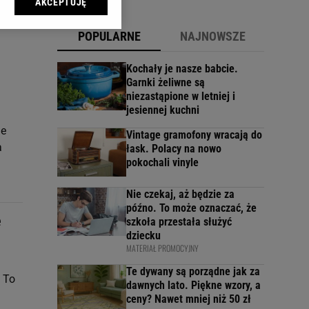
AKCEPTUJĘ
l sp. z o.o., jej
ić swoje preferencje
POPULARNE
NAJNOWSZE
arzania danych poprzez
ych”. Zmiana ustawień
Kochały je nasze babcie.
Garnki żeliwne są
niezastąpione w letniej i
ach:
jesiennej kuchni
 celów identyfikacji.
omiar reklam i treści,
ie
Vintage gramofony wracają do
a
łask. Polacy na nowo
pokochali vinyle
Nie czekaj, aż będzie za
późno. To może oznaczać, że
e
szkoła przestała służyć
dziecku
MATERIAŁ PROMOCYJNY
Te dywany są porządne jak za
 To
dawnych lato. Piękne wzory, a
ceny? Nawet mniej niż 50 zł