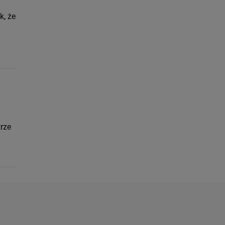
k, że
trze