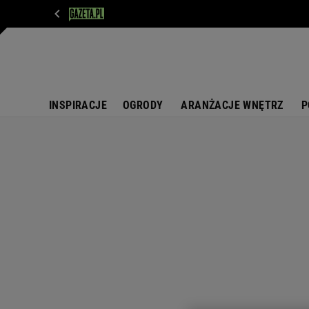
WIADOMOŚCI
NEXT
SPORT
PLOTEK
D
INSPIRACJE
OGRODY
ARANŻACJE WNĘTRZ
P