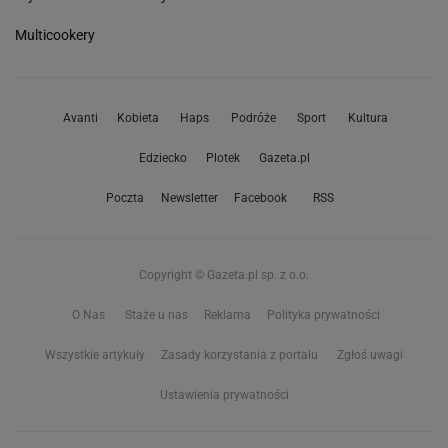
Multicookery
Avanti
Kobieta
Haps
Podróże
Sport
Kultura
Edziecko
Plotek
Gazeta.pl
Poczta
Newsletter
Facebook
RSS
Copyright © Gazeta.pl sp. z o.o.
O Nas
Staże u nas
Reklama
Polityka prywatności
Wszystkie artykuły
Zasady korzystania z portalu
Zgłoś uwagi
Ustawienia prywatności