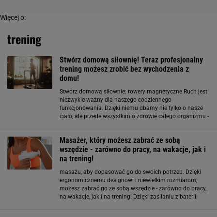
Więcej o:
trening
Stwórz domową siłownię! Teraz profesjonalny
trening możesz zrobić bez wychodzenia z
domu!
Stwórz domową siłownie: rowery magnetyczne Ruch jest
niezwykle ważny dla naszego codziennego
funkcjonowania. Dzięki niemu dbamy nie tylko o nasze
ciało, ale przede wszystkim o zdrowie całego organizmu -
zdrowie fizyczne, jak i psychiczne. Teraz możesz wykonać
swój ulubiony trening bez wychodzenia
Masażer, który możesz zabrać ze sobą
wszędzie - zarówno do pracy, na wakacje, jak i
na trening!
masażu, aby dopasować go do swoich potrzeb. Dzięki
ergonomicznemu designowi i niewielkim rozmiarom,
możesz zabrać go ze sobą wszędzie - zarówno do pracy,
na wakacje, jak i na trening. Dzięki zasilaniu z baterii
AAA, jest również wygodny w użyciu i łatwy w obsłudze.
Będzie idealnym rozwiązaniem dla osób