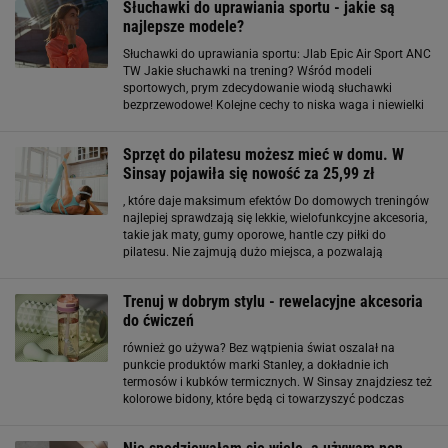
Słuchawki do uprawiania sportu - jakie są
najlepsze modele?
Słuchawki do uprawiania sportu: Jlab Epic Air Sport ANC
TW Jakie słuchawki na trening? Wśród modeli
sportowych, prym zdecydowanie wiodą słuchawki
bezprzewodowe! Kolejne cechy to niska waga i niewielki
rozmiar. Niektórzy producenci decydują się na
konstrukcję z zaczepem na ucho lub wewnątrz ucha
Sprzęt do pilatesu możesz mieć w domu. W
Sinsay pojawiła się nowość za 25,99 zł
, które daje maksimum efektów Do domowych treningów
najlepiej sprawdzają się lekkie, wielofunkcyjne akcesoria,
takie jak maty, gumy oporowe, hantle czy piłki do
pilatesu. Nie zajmują dużo miejsca, a pozwalają
trenować całe ciało, od wzmacniania mięśni po
rozciąganie i poprawę mobilności. Jak przechowywać
Trenuj w dobrym stylu - rewelacyjne akcesoria
do ćwiczeń
również go używa? Bez wątpienia świat oszalał na
punkcie produktów marki Stanley, a dokładnie ich
termosów i kubków termicznych. W Sinsay znajdziesz też
kolorowe bidony, które będą ci towarzyszyć podczas
treningów. Akcesoria do ćwiczeń z Sinsay Na co jeszcze
warto zwrócić uwagę? Maty do ćwiczeń to absolutne