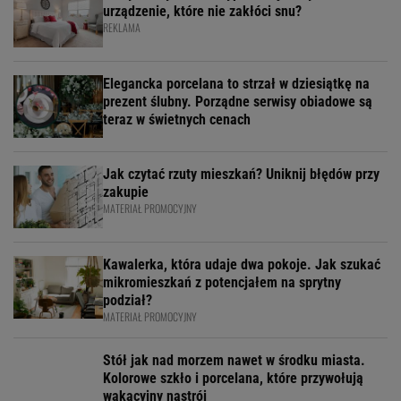
urządzenie, które nie zakłóci snu?
REKLAMA
Elegancka porcelana to strzał w dziesiątkę na
prezent ślubny. Porządne serwisy obiadowe są
teraz w świetnych cenach
Jak czytać rzuty mieszkań? Uniknij błędów przy
zakupie
MATERIAŁ PROMOCYJNY
Kawalerka, która udaje dwa pokoje. Jak szukać
mikromieszkań z potencjałem na sprytny
podział?
MATERIAŁ PROMOCYJNY
Stół jak nad morzem nawet w środku miasta.
Kolorowe szkło i porcelana, które przywołują
wakacyjny nastrój