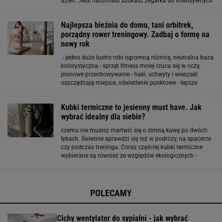
dzień. Jeśli natomiast szukasz zegarka do intensywnych
treningów outdoorowych, modele z większą odpornością
na warunki atmosferyczne i baterią o długim czasie
Najlepsza bieżnia do domu, tani orbitrek,
porządny rower treningowy. Zadbaj o formę na
nowy rok
- jedno duże lustro robi ogromną różnicę, neutralna baza
kolorystyczna - sprzęt fitness mniej rzuca się w oczy,
pionowe przechowywanie - haki, uchwyty i wieszaki
oszczędzają miejsce, oświetlenie punktowe - lepsze
samopoczucie i większa chęć do treningu, zasada 5
minut - sprzęt ma być gotowy do użycia bez
Kubki termiczne to jesienny must have. Jak
wybrać idealny dla siebie?
czemu nie musisz martwić się o zimną kawę po dwóch
łykach. Świetnie sprawdzi się też w podróży, na spacerze
czy podczas treningu. Coraz częściej kubki termiczne
wybierane są również ze względów ekologicznych -
pozwalają ograniczyć zużycie jednorazowych kubków i
wpisać się w trend less waste. Co ciekawe
POLECAMY
Cichy wentylator do sypialni - jak wybrać