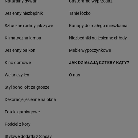
Naturalny dywan
Castorama wyprzedaż
Jesienny niezbędnik
Tanie łóżko
Sztuczne rośliny jak żywe
Kanapy do małego mieszkania
Klimatyczna lampa
Niezbędniki na jesienne chłody
Jesienny balkon
Meble wypoczynkowe
Kino domowe
JAK DZIAŁAJĄ CZTERY KĄTY?
Welur czy len
O nas
Styl boho loft za grosze
Dekoracje jesienne na okna
Fotele gamingowe
Pościel z kory
Stylowe dodatki z Sinsay