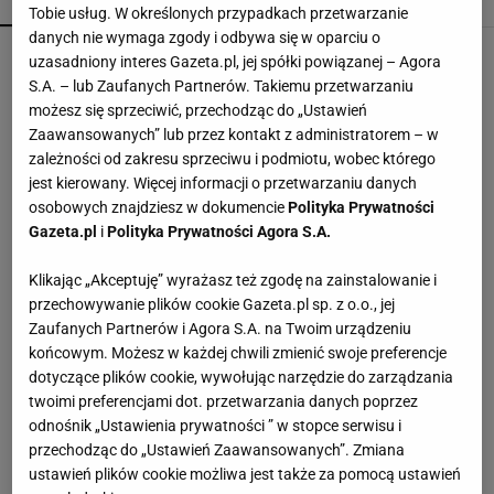
POPULARNE
NAJNOWSZE
Tobie usług. W określonych przypadkach przetwarzanie
danych nie wymaga zgody i odbywa się w oparciu o
Kompaktowa bieżnia do małego mieszkania.
uzasadniony interes Gazeta.pl, jej spółki powiązanej – Agora
Ten sprzęt mieści się pod łóżko
S.A. – lub Zaufanych Partnerów. Takiemu przetwarzaniu
możesz się sprzeciwić, przechodząc do „Ustawień
Zaawansowanych” lub przez kontakt z administratorem – w
Vintage gramofony wracają do łask. Polacy na
zależności od zakresu sprzeciwu i podmiotu, wobec którego
nowo pokochali vinyle
jest kierowany. Więcej informacji o przetwarzaniu danych
osobowych znajdziesz w dokumencie
Polityka Prywatności
Gazeta.pl
i
Polityka Prywatności Agora S.A.
Wróciła do prowadzenia samochodu po 12-
letniej przerwie. Mówi, co pomogło jej
Klikając „Akceptuję” wyrażasz też zgodę na zainstalowanie i
przełamać strach
przechowywanie plików cookie Gazeta.pl sp. z o.o., jej
MATERIAŁ PROMOCYJNY
Zaufanych Partnerów i Agora S.A. na Twoim urządzeniu
Te dywany są porządne jak za dawnych lato.
końcowym. Możesz w każdej chwili zmienić swoje preferencje
Piękne wzory, a ceny? Nawet mniej niż 50 zł
dotyczące plików cookie, wywołując narzędzie do zarządzania
twoimi preferencjami dot. przetwarzania danych poprzez
odnośnik „Ustawienia prywatności ” w stopce serwisu i
Przenośne klimatyzatory i wentylatory najlepsze
przechodząc do „Ustawień Zaawansowanych”. Zmiana
na upały. Są tanie i ciche, dobre do sypialni
ustawień plików cookie możliwa jest także za pomocą ustawień