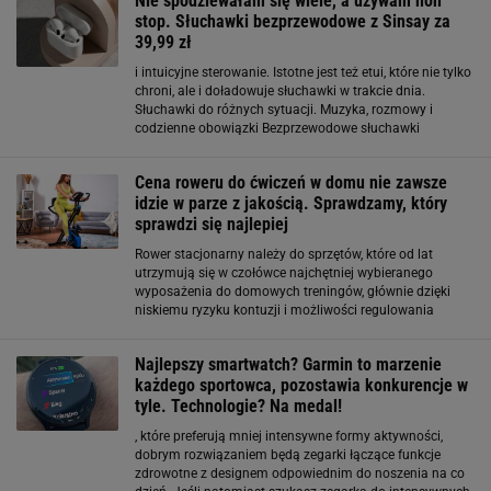
Nie spodziewałam się wiele, a używam non
must
stop. Słuchawki bezprzewodowe z Sinsay za
39,99 zł
i intuicyjne sterowanie. Istotne jest też etui, które nie tylko
chroni, ale i doładowuje słuchawki w trakcie dnia.
Słuchawki do różnych sytuacji. Muzyka, rozmowy i
codzienne obowiązki Bezprzewodowe słuchawki
sprawdzają się w wielu scenariuszach. Można korzystać
z nich podczas pracy, treningu czy relaksu
Cena roweru do ćwiczeń w domu nie zawsze
idzie w parze z jakością. Sprawdzamy, który
sprawdzi się najlepiej
Rower stacjonarny należy do sprzętów, które od lat
utrzymują się w czołówce najchętniej wybieranego
wyposażenia do domowych treningów, głównie dzięki
niskiemu ryzyku kontuzji i możliwości regulowania
intensywności ćwiczeń w szerokim zakresie. Wybór
odpowiedniego modelu zależy jednak od
Najlepszy smartwatch? Garmin to marzenie
każdego sportowca, pozostawia konkurencje w
tyle. Technologie? Na medal!
, które preferują mniej intensywne formy aktywności,
dobrym rozwiązaniem będą zegarki łączące funkcje
zdrowotne z designem odpowiednim do noszenia na co