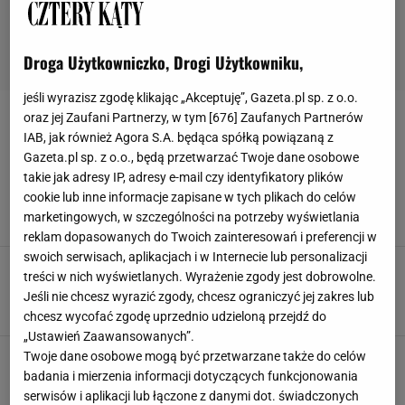
Droga Użytkowniczko, Drogi Użytkowniku,
jeśli wyrazisz zgodę klikając „Akceptuję”, Gazeta.pl sp. z o.o.
oraz jej Zaufani Partnerzy, w tym [
676
] Zaufanych Partnerów
TRENING
IAB, jak również Agora S.A. będąca spółką powiązaną z
Gazeta.pl sp. z o.o., będą przetwarzać Twoje dane osobowe
Bieżnia do salonu, rowerek treningowy do
takie jak adresy IP, adresy e-mail czy identyfikatory plików
sypialni - dzięki tym sprzętom ze znanej
cookie lub inne informacje zapisane w tych plikach do celów
sieciówki zachowasz formę
marketingowych, w szczególności na potrzeby wyświetlania
BIEŻNIA
MEDIA EXPERT
SIŁOWNIA
TRENING
reklam dopasowanych do Twoich zainteresowań i preferencji w
swoich serwisach, aplikacjach i w Internecie lub personalizacji
Siłownia i SPA w domu. Najlepsze sprzęty do
treści w nich wyświetlanych. Wyrażenie zgody jest dobrowolne.
ćwiczeń i relaksu - co wybrać? Polecamy
Jeśli nie chcesz wyrazić zgody, chcesz ograniczyć jej zakres lub
ARANŻACJE WNĘTRZ
DESIGN
SMART HOME
TRENING
chcesz wycofać zgodę uprzednio udzieloną przejdź do
„Ustawień Zaawansowanych”.
Twoje dane osobowe mogą być przetwarzane także do celów
badania i mierzenia informacji dotyczących funkcjonowania
serwisów i aplikacji lub łączone z danymi dot. świadczonych