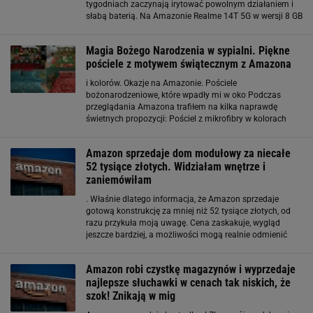
tygodniach zaczynają irytować powolnym działaniem i
słabą baterią. Na Amazonie Realme 14T 5G w wersji 8 GB
RAM i 256 GB pamięci kosztuje o 100 zł mniej niż w
innych sklepach, a
Magia Bożego Narodzenia w sypialni. Piękne
pościele z motywem świątecznym z Amazona
i kolorów. Okazje na Amazonie. Pościele
bożonarodzeniowe, które wpadły mi w oko Podczas
przeglądania Amazona trafiłem na kilka naprawdę
świetnych propozycji: Pościel z mikrofibry w kolorach
czerwonym i zielonym – z motywami gałązek, śnieżynek i
sów. Wygląda bajkowo, a kosztuje niecałe 200 złotych
Amazon sprzedaje dom modułowy za niecałe
52 tysiące złotych. Widziałam wnętrze i
zaniemówiłam
. Właśnie dlatego informacja, że Amazon sprzedaje
gotową konstrukcję za mniej niż 52 tysiące złotych, od
razu przykuła moją uwagę. Cena zaskakuje, wygląd
jeszcze bardziej, a możliwości mogą realnie odmienić
sposób korzystania z własnej działki. Cena, która brzmi
jak pomyłka. Ten domek ma wszystko, czego potrzeba do
Amazon robi czystkę magazynów i wyprzedaje
wygodnego
najlepsze słuchawki w cenach tak niskich, że
szok! Znikają w mig