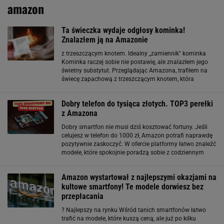
amazon
Ta świeczka wydaje odgłosy kominka!
Znalazłem ją na Amazonie
z trzeszczącym knotem. Idealny „zamiennik" kominka
Kominka raczej sobie nie postawię, ale znalazłem jego
świetny substytut. Przeglądając Amazona, trafiłem na
świecę zapachową z trzeszczącym knotem, która
podczas palenia wydaje odgłosy palącego się drewna.
Wcześniej nie miałem pojęcia, że istnieją takie świece
Dobry telefon do tysiąca złotych. TOP3 perełki
z Amazona
Dobry smartfon nie musi dziś kosztować fortuny. Jeśli
celujesz w telefon do 1000 zł, Amazon potrafi naprawdę
pozytywnie zaskoczyć. W ofercie platformy łatwo znaleźć
modele, które spokojnie poradzą sobie z codziennym
użytkowaniem, multimediami, a nawet fotografią – bez
frustracji i kompromisów rodem
Amazon wystartował z najlepszymi okazjami na
kultowe smartfony! Te modele dorwiesz bez
przepłacania
? Najlepszy na rynku Wśród tanich smartfonów łatwo
trafić na modele, które kuszą ceną, ale już po kilku