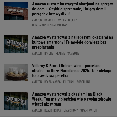
Amazon rusza z kuszącymi okazjami na sprzęty
do domu. Szybkie sprzątanie, lśniący dom i
porządek bez wysiłku!
AMAZON
KARCHER
MYJKA DO OKIEN
ODKURZACZ BEZPRZEWODOWY
Amazon wystartował z najlepszymi okazjami na
kultowe smartfony! Te modele dorwiesz bez
przepłacania
AMAZON
IPHONE
REALME
SAMSUNG
Villeroy & Boch i Bolesławiec - porcelana
idealna na Boże Narodzenie 2025. Ta kolekcja
to prawdziwa perełka!
AMAZON
BOLESŁAWIEC
FILIŻANKI
PORCELANA
Amazon wystartował z okazjami na Black
Week. Ten mały pierścień wie o twoim zdrowiu
więcej niż ty sam
AMAZON
BLACK FRIDAY
SMARTFONY
SMARTWATCH