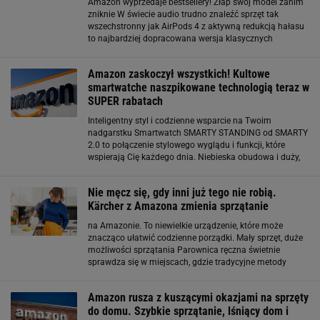
Amazon wyprzedaje bestsellery! Złap swój model zanim
zniknie W świecie audio trudno znaleźć sprzęt tak
wszechstronny jak AirPods 4 z aktywną redukcją hałasu
to najbardziej dopracowana wersja klasycznych
dousznych słuchawek Apple. Nowy kształt sprawia, że
wygodnie leżą w uszach przez cały dzień, a
Amazon zaskoczył wszystkich! Kultowe
smartwatche naszpikowane technologią teraz w
SUPER rabatach
Inteligentny styl i codzienne wsparcie na Twoim
nadgarstku Smartwatch SMARTY STANDING od SMARTY
2.0 to połączenie stylowego wyglądu i funkcji, które
wspierają Cię każdego dnia. Niebieska obudowa i duży,
dotykowy ekran sprawiają, że zegarek prezentuje się
nowocześnie i jest wygodny w obsłudze.
Nie męcz się, gdy inni już tego nie robią.
Kärcher z Amazona zmienia sprzątanie
na Amazonie. To niewielkie urządzenie, które może
znacząco ułatwić codzienne porządki. Mały sprzęt, duże
możliwości sprzątania Parownica ręczna świetnie
sprawdza się w miejscach, gdzie tradycyjne metody
zawodzą. Gorąca para dociera do fug, szczelin,
zakamarków w łazience, kuchni czy wokół armatury. Bez
Amazon rusza z kuszącymi okazjami na sprzęty
trudu
do domu. Szybkie sprzątanie, lśniący dom i