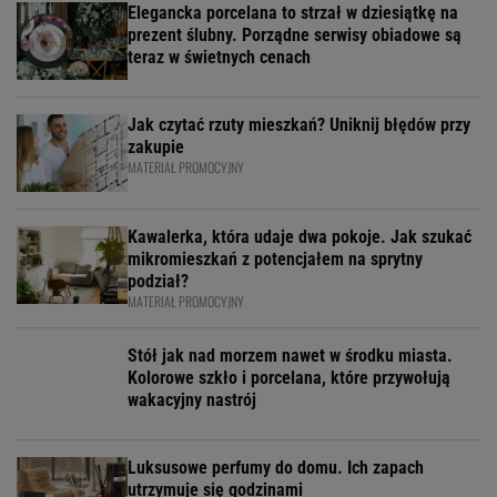
Elegancka porcelana to strzał w dziesiątkę na
prezent ślubny. Porządne serwisy obiadowe są
teraz w świetnych cenach
Jak czytać rzuty mieszkań? Uniknij błędów przy
zakupie
MATERIAŁ PROMOCYJNY
Kawalerka, która udaje dwa pokoje. Jak szukać
mikromieszkań z potencjałem na sprytny
podział?
MATERIAŁ PROMOCYJNY
Stół jak nad morzem nawet w środku miasta.
Kolorowe szkło i porcelana, które przywołują
wakacyjny nastrój
Luksusowe perfumy do domu. Ich zapach
utrzymuje się godzinami