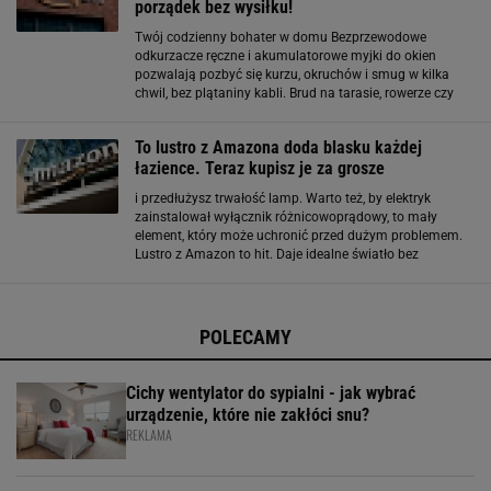
porządek bez wysiłku!
Twój codzienny bohater w domu Bezprzewodowe
odkurzacze ręczne i akumulatorowe myjki do okien
pozwalają pozbyć się kurzu, okruchów i smug w kilka
chwil, bez plątaniny kabli. Brud na tarasie, rowerze czy
samochodzie potrafi zejść szybciej, niż myślisz, gdy w grę
wchodzi Stanley SXPW14LE. Ta kompaktowa
To lustro z Amazona doda blasku każdej
łazience. Teraz kupisz je za grosze
i przedłużysz trwałość lamp. Warto też, by elektryk
zainstalował wyłącznik różnicowoprądowy, to mały
element, który może uchronić przed dużym problemem.
Lustro z Amazon to hit. Daje idealne światło bez
dodatkowych lamp Cienie przy makijażu, zbyt ostre
światło albo żółta poświata? Znasz to. Kwadratowe
lustro LED
POLECAMY
Cichy wentylator do sypialni - jak wybrać
urządzenie, które nie zakłóci snu?
REKLAMA