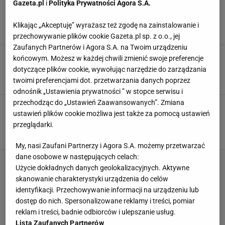
Gazeta.pl
i
Polityka Prywatności Agora S.A.
Jeśli jeździsz z pupilem, to rozwiązanie ułatwi
życie. Fotelik z Amazona w niższej cenie
Klikając „Akceptuję” wyrażasz też zgodę na zainstalowanie i
AMAZON
FOTELIK
FOTELIK SAMOCHODOWY
GADŻETY DLA PSA
przechowywanie plików cookie Gazeta.pl sp. z o.o., jej
Zaufanych Partnerów i Agora S.A. na Twoim urządzeniu
Dobry telefon do tysiąca złotych. TOP3 perełki
końcowym. Możesz w każdej chwili zmienić swoje preferencje
z Amazona
dotyczące plików cookie, wywołując narzędzie do zarządzania
AMAZON
KOMÓRKA
SMARFONY
SMARTFON
twoimi preferencjami dot. przetwarzania danych poprzez
odnośnik „Ustawienia prywatności ” w stopce serwisu i
przechodząc do „Ustawień Zaawansowanych”. Zmiana
Amazon zaskoczył wszystkich! Kultowe
ustawień plików cookie możliwa jest także za pomocą ustawień
smartwatche naszpikowane technologią teraz w
SUPER rabatach
przeglądarki.
AMAZON
SMARTWATCH
ZEGAREK
My, nasi Zaufani Partnerzy i Agora S.A. możemy przetwarzać
dane osobowe w następujących celach:
Użycie dokładnych danych geolokalizacyjnych. Aktywne
skanowanie charakterystyki urządzenia do celów
identyfikacji. Przechowywanie informacji na urządzeniu lub
dostęp do nich. Spersonalizowane reklamy i treści, pomiar
reklam i treści, badnie odbiorców i ulepszanie usług.
Lista Zaufanych Partnerów