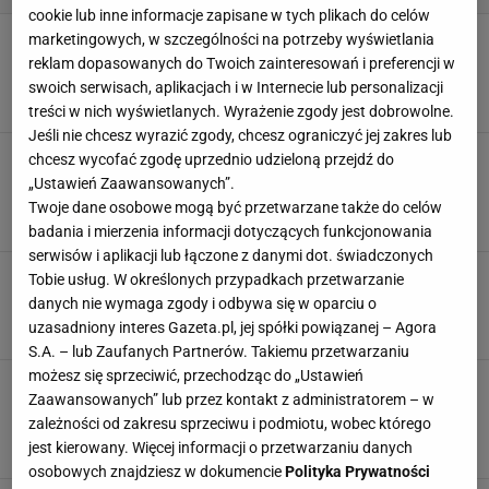
cookie lub inne informacje zapisane w tych plikach do celów
Balkonowa wędzarnia idealna na Wielkanoc.
marketingowych, w szczególności na potrzeby wyświetlania
Możesz przygotować w niej własne mięsiwa na
reklam dopasowanych do Twoich zainteresowań i preferencji w
święta
swoich serwisach, aplikacjach i w Internecie lub personalizacji
AMAZON
KUBEK
WĘDZARNIA
treści w nich wyświetlanych. Wyrażenie zgody jest dobrowolne.
Jeśli nie chcesz wyrazić zgody, chcesz ograniczyć jej zakres lub
Miedziane kubki wracają do łask. Są idealne
chcesz wycofać zgodę uprzednio udzieloną przejdź do
do serwowania zimnych napojów, a przy tym
„Ustawień Zaawansowanych”.
designerskie
Twoje dane osobowe mogą być przetwarzane także do celów
AMAZON
FILIŻANKI
KUBEK
KUBEK TERMICZNY
badania i mierzenia informacji dotyczących funkcjonowania
serwisów i aplikacji lub łączone z danymi dot. świadczonych
Ogrodnicy robią to wczesną wiosną. Dzięki
Tobie usług. W określonych przypadkach przetwarzanie
miniszklarni sadzonki są dużo silniejsze
danych nie wymaga zgody i odbywa się w oparciu o
AMAZON
DONICA
NARZĘDZIA OGRODNICZE
SZKLARNIA
uzasadniony interes Gazeta.pl, jej spółki powiązanej – Agora
S.A. – lub Zaufanych Partnerów. Takiemu przetwarzaniu
możesz się sprzeciwić, przechodząc do „Ustawień
Ten gadżet z lat 90. wraca do łask. Projektanci
Zaawansowanych” lub przez kontakt z administratorem – w
mówią o nim: "czysta hipnoza". Oto sekret lava
zależności od zakresu sprzeciwu i podmiotu, wobec którego
lamps
jest kierowany. Więcej informacji o przetwarzaniu danych
AMAZON
LAMPA
LAMPY STOŁOWE
LAMPY WISZĄCE
osobowych znajdziesz w dokumencie
Polityka Prywatności