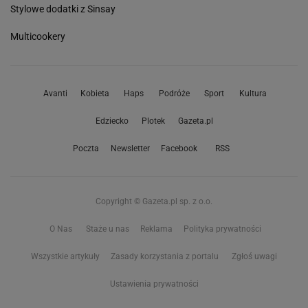
Stylowe dodatki z Sinsay
Multicookery
Avanti
Kobieta
Haps
Podróże
Sport
Kultura
Edziecko
Plotek
Gazeta.pl
Poczta
Newsletter
Facebook
RSS
Copyright © Gazeta.pl sp. z o.o.
O Nas
Staże u nas
Reklama
Polityka prywatności
Wszystkie artykuły
Zasady korzystania z portalu
Zgłoś uwagi
Ustawienia prywatności