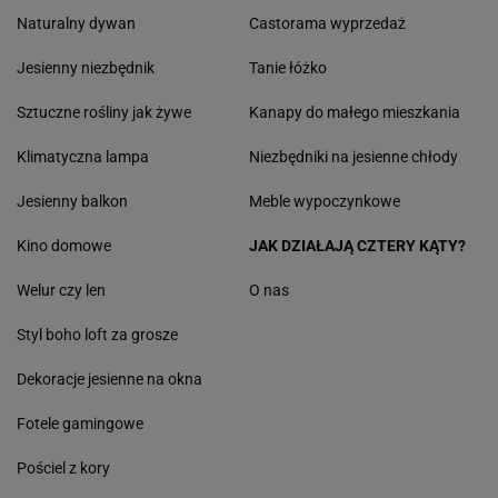
Naturalny dywan
Castorama wyprzedaż
Jesienny niezbędnik
Tanie łóżko
Sztuczne rośliny jak żywe
Kanapy do małego mieszkania
Klimatyczna lampa
Niezbędniki na jesienne chłody
Jesienny balkon
Meble wypoczynkowe
Kino domowe
JAK DZIAŁAJĄ CZTERY KĄTY?
Welur czy len
O nas
Styl boho loft za grosze
Dekoracje jesienne na okna
Fotele gamingowe
Pościel z kory