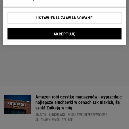
USTAWIENIA ZAAWANSOWANE
AKCEPTUJĘ
Amazon robi czystkę magazynów i wyprzedaje
najlepsze słuchawki w cenach tak niskich, że
szok! Znikają w mig
AMAZON
SŁUCHAWKI
SŁUCHAWKI BEZPRZEWODOWE
SŁUCHAWKI WYGŁUSZAJĄCE