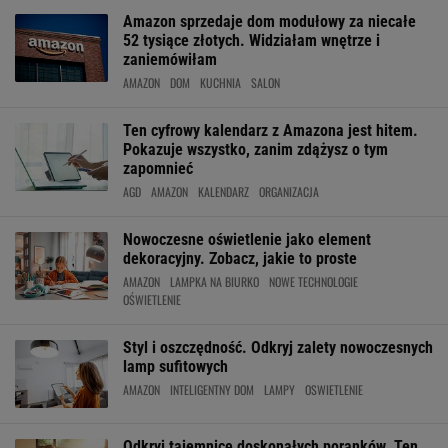
Amazon sprzedaje dom modułowy za niecałe
52 tysiące złotych. Widziałam wnętrze i
zaniemówiłam
AMAZON
DOM
KUCHNIA
SALON
Ten cyfrowy kalendarz z Amazona jest hitem.
Pokazuje wszystko, zanim zdążysz o tym
zapomnieć
AGD
AMAZON
KALENDARZ
ORGANIZACJA
Nowoczesne oświetlenie jako element
dekoracyjny. Zobacz, jakie to proste
AMAZON
LAMPKA NA BIURKO
NOWE TECHNOLOGIE
OŚWIETLENIE
Styl i oszczędność. Odkryj zalety nowoczesnych
lamp sufitowych
AMAZON
INTELIGENTNY DOM
LAMPY
OSWIETLENIE
Odkryj tajemnicę doskonałych poranków. Ten